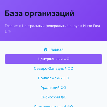
База организаций
Главная
»
Центральный федеральный округ
» Инфо Fast
Link
🏠 Главная
Центральный ФО
Северо-Западный ФО
Приволжский ФО
Уральский ФО
Сибирский ФО
Дальневосточный ФО