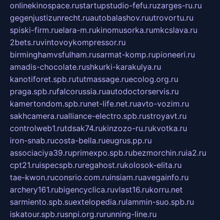
onlinekinospace.ru
startupstudio-fefu.ru
zarges-ru.ru
gegenjustizunrecht.ru
autobalashov.ru
utrovortu.ru
spiski-firm.ru
elara-m.ru
kinomusorka.ru
mkcslava.ru
2bets.ru
vintovoykompressor.ru
birminghamvsfulham.ru
sarmat-komp.ru
pioneeri.ru
amadis-chocolate.ru
shkurki-karakulya.ru
kanotiforet.spb.ru
tutmassage.ru
ecolog.org.ru
praga.spb.ru
falcorussia.ru
autodoctorservis.ru
kamertondom.spb.ru
net-life.net.ru
avto-vozim.ru
sakhcamera.ru
alliance-electro.spb.ru
stroyavt.ru
controlweb1.ru
tdsak74.ru
kinzozo-ru.ru
kvotka.ru
iron-snab.ru
costa-bella.ru
eugrus.pp.ru
associaciya39.ru
primexpo.spb.ru
bezmorchin.ru
ia2.ru
cpt21.ru
ispecspb.ru
regahost.ru
kolosok-elita.ru
tae-kwon.ru
consrio.com.ru
insiam.ru
avegainfo.ru
archery161.ru
bigencyclica.ru
vlast16.ru
korru.net
sarmiento.spb.su
extelopedia.ru
lammin-suo.spb.ru
iskatour.spb.ru
snpi.org.ru
running-line.ru