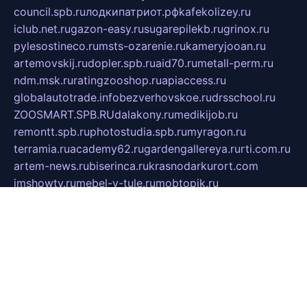
council.spb.ru
лодкипатриот.рф
kafekolizey.ru
iclub.net.ru
gazon-easy.ru
sugarepilekb.ru
grinox.ru
pylesostineco.ru
msts-ozarenie.ru
kameryjooan.ru
artemovskij.ru
dopler.spb.ru
aid70.ru
metall-perm.ru
ndm.msk.ru
ratingzooshop.ru
apiaccess.ru
globalautotrade.info
bezverhovskoe.ru
drsschool.ru
ZOOSMART.SPB.RU
dalakony.ru
medikijob.ru
remontt.spb.ru
photostudia.spb.ru
myragon.ru
terramia.ru
academy62.ru
gardengallereya.ru
rti.com.ru
artem-news.ru
biserinca.ru
krasnodarkurort.com
imshowtv.ru
mebel-v-tule.ru
mobtopik.ru
pcsecurity.net.ru
tool-sib.ru
multimetrunit.ru
sp-tour.ru
fan-cs.ru
santeh-russia.ru
symbian9.net.ru
DSHAIR.RU
tmmotors.spb.ru
xjocuricopii.com
musavtomat.msk.ru
obustrojdom.ru
sovetcik.ru
ybaranovskaya.ru
ppknews.ru
cult-alshei.ru
JAPANRUSSIA.RU
proekciyamebel.ru
imper-finans.ru
rim.org.ru
glamourai.ru
brassminus.ru
zabor-pro.ru
ftn.pp.ru