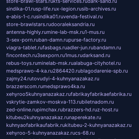
store-brawl-stars.ru
kts-services.ru
dark-sand.ru
sindika-01.ru
sp-life.ru
x-legion.ru
sib-archives.ru
e-abis-1-c.ru
sindika01.ru
venda-festival.ru
store-brawlstars.ru
dooraleksandria.ru
antenna-highly.ru
mine-lab-msk.ru
1-mus.ru
3-sex-porn.ru
ban-damn.ru
purse-factory.ru
viagra-tablet.ru
fasbags.ru
adler-jun.ru
bandamn.ru
fincontech.ru
3sexporn.ru
1mus.ru
darksand.ru
rebus-toys.ru
minelab-msk.ru
alabuga-cityhotel.ru
medsprawo-4-ka.ru
2864420.ru
blagodarenie-spb.ru
zajmy24.ru
tovudyi-4-kuhnyanazakaz.ru
brazzerscom.ru
medsprawo4ka.ru
xehyroo5kuhnyanazakaz.ru
fabrikayfabrikaefabrika.ru
vskrytie-zamkov-moskva-113.ru
biletnadom.ru
zed-online.ru
pimchax.ru
brazzers-hd.ru
z-host.ru
kitubeu2kuhnyanazakaz.ru
naperekate.ru
kuhnyaofabrikaufabrik.ru
kitubeu-2-kuhnyanazakaz.ru
xehyroo-5-kuhnyanazakaz.ru
cs-68.ru