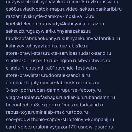
guzywia-4-kuhnyanazakaz.ru
mir-tk.ru
vlknrussia.ru
cs68.ru
vladivostok-map.ru
video-seks.ru
bankaribi.ru
raszar.ru
vskrytie-zamkov-moskva113.ru
lipetsktelecom.ru
tovudyi4kuhnyanazakaz.ru
seksuzb.ru
guzywia4kuhnyanazakaz.ru
fabrikaofabrikaokuhny.ru
kuhnyaekuhnyaafabrika.ru
kuhnyaykuhnyayfabrika.ru
e-abis1c.ru
store-brawl-stars.ru
kts-services.ru
dark-sand.ru
sindika-01.ru
sp-life.ru
x-legion.ru
sib-archives.ru
e-abis-1-c.ru
sindika01.ru
venda-festival.ru
store-brawlstars.ru
dooraleksandria.ru
antenna-highly.ru
mine-lab-msk.ru
1-mus.ru
3-sex-porn.ru
ban-damn.ru
purse-factory.ru
viagra-tablet.ru
fasbags.ru
adler-jun.ru
bandamn.ru
fincontech.ru
3sexporn.ru
1mus.ru
darksand.ru
rebus-toys.ru
minelab-msk.ru
rtdco.ru
seo-prodvizhenie-sajtov-stroitelnyh-kompanij.ru
card-voice.ru
rulonnyygazon177.ru
snow-guard.ru