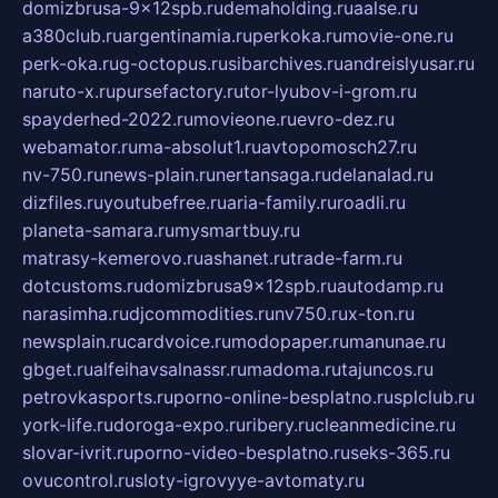
domizbrusa-9x12spb.ru
demaholding.ru
aalse.ru
a380club.ru
argentinamia.ru
perkoka.ru
movie-one.ru
perk-oka.ru
g-octopus.ru
sibarchives.ru
andreislyusar.ru
naruto-x.ru
pursefactory.ru
tor-lyubov-i-grom.ru
spayderhed-2022.ru
movieone.ru
evro-dez.ru
webamator.ru
ma-absolut1.ru
avtopomosch27.ru
nv-750.ru
news-plain.ru
nertansaga.ru
delanalad.ru
dizfiles.ru
youtubefree.ru
aria-family.ru
roadli.ru
planeta-samara.ru
mysmartbuy.ru
matrasy-kemerovo.ru
ashanet.ru
trade-farm.ru
dotcustoms.ru
domizbrusa9x12spb.ru
autodamp.ru
narasimha.ru
djcommodities.ru
nv750.ru
x-ton.ru
newsplain.ru
cardvoice.ru
modopaper.ru
manunae.ru
gbget.ru
alfeihavsalnassr.ru
madoma.ru
tajuncos.ru
petrovkasports.ru
porno-online-besplatno.ru
splclub.ru
york-life.ru
doroga-expo.ru
ribery.ru
cleanmedicine.ru
slovar-ivrit.ru
porno-video-besplatno.ru
seks-365.ru
ovucontrol.ru
sloty-igrovyye-avtomaty.ru