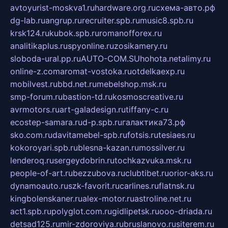
avtoyurist-moskva1.ru
hardware.org.ru
схема-авто.рф
dg-lab.ru
angrup.ru
recruiter.spb.ru
music8.spb.ru
krsk124.ru
kubok.spb.ru
romanofforex.ru
analitikaplus.ru
spyonline.ru
zosikamery.ru
sloboda-ural.pp.ru
AUTO-COM.SU
hohota.net
alimy.ru
online-z.com
aromat-vostoka.ru
otdelkaexp.ru
mobilvest.ru
bbd.net.ru
mebelshop.msk.ru
smp-forum.ru
bastion-td.ru
kosmoscreative.ru
avrmotors.ru
art-galadesign.ru
tiffany-c.ru
ecostep-samara.ru
d-p.spb.ru
галактика73.рф
sko.com.ru
davitamebel-spb.ru
fotsis.ru
tesiaes.ru
kokoroyari.spb.ru
blesna-kazan.ru
mossilver.ru
lenderoq.ru
sergeydobrin.ru
tochkazvuka.msk.ru
people-of-art.ru
bezzubova.ru
clubtibet.ru
orior-aks.ru
dynamoauto.ru
szk-favorit.ru
carlines.ru
flatnsk.ru
kingbolenskaner.ru
alex-motor.ru
astroline.net.ru
act1.spb.ru
polyglot.com.ru
gidlipetsk.ru
ooo-driada.ru
detsad125.ru
mir-zdoroviya.ru
bruslanovo.ru
siterem.ru