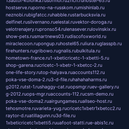
13autor-kolonka.ru
sormol.ru
2rich.ru
hostel-65.ru
hostserve.ru
porno-na-russkom.ru
mishinlab.ru
neznobi.ru
bigfatcc.ru
habble.ru
starbucksvia.ru
delfinet.ru
silvernano.ru
elestal.ru
vektor-doroga.ru
velotrenajery.ru
pronso54.ru
lenasever.ru
lovinskix.ru
show-pets.ru
smartnews03.ru
discofoxworld.ru
miraclecoon.ru
pongup.ru
hostel65.ru
liura.ru
glasspb.ru
firehunters.ru
gribowo.ru
gnalis.ru
bulkitula.ru
hometown-france.ru
1-xbeticricetc-1-xbetti-5.ru
shop-garena.ru
cricetc-1-xbetr-1-xbetcc-2.ru
one-life-story.ru
top-halyava.ru
accounts112.ru
poka-vse-doma-2.ru
3-d-file.ru
hahahaharms.ru
g2012.ru
tst-1.ru
shaggy-cat.ru
opsmgr.ru
ev-gallery.ru
g-2012.ru
ops-mgr.ru
accounts-112.ru
csm-demo.ru
poka-vse-doma2.ru
airgungames.ru
allseo-host.ru
tehosmotre.ru
varieta-yug.ru
cricetc1xbetr1xbetcc2.ru
raytor-d.ru
atillagunn.ru
3d-file.ru
1xbeticricetc1xbetti5.ru
uafoot-statti.ru
e-abis1c.ru