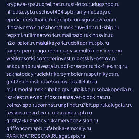
krygeva-spa.ru
chel.net.ru
rust-loco.ru
dugshop.ru
hl-beta.spb.ru
school494.spb.ru
mymubaby.ru
epoha-metalband.ru
ngr.spb.ru
rusgosnews.com
dieselvostok.ru
24hostel.msk.ru
w-dev.ru
f-ship.ru
regsmi.ru
filmnetwork.ru
malinasp.ru
kinosvin.ru
h2o-salon.ru
malutkayork.ru
deltaprim.spb.ru
tango-perm.ru
gooddir.ru
sgv.su
multiki-online.com
webkrasotki.com
cherinvest.ru
detskiy-ostrov.ru
ankou.spb.ru
alvesta1.ru
pdf-creator.ru
nix-files.org.ru
sakhatoday.ru
elektrikersymboler.ru
sputnikyes.ru
golf2club.msk.ru
aeforums.ru
zallclub.ru
multimodal.msk.ru
habaigry.ru
haikko.ru
sobakopedia.ru
isz-fest.ru
ewnc.info
screensaver-clock.net.ru
volnav.spb.ru
comnat.ru
npf.net.ru
7bit.pp.ru
kalugatur.ru
tesiaes.ru
card.com.ru
kazanka.spb.ru
gildiya-kuznecov.ru
kameryboavision.ru
griffoncom.spb.ru
fabrika-emotsiy.ru
PARK-MATROSOVA.RU
agat.spb.ru