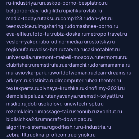
ru-industriya.ru
russkoe-porno-besplatno.ru
belgorod-day.ru
digilith.ru
pichkurovlab.ru
medic-today.ru
taksu.ru
comp123.ru
don-ykt.ru
teensvoice.ru
imgsharing.ru
domashnee-porno.ru
eva-elfie.ru
foto-tur.ru
biz-doska.ru
metropoltravel.ru
veslo-i-yakor.ru
borodino-media.ru
rostotsky.ru
regionufa.ru
weiss-bet.ru
zaryna.ru
casinotablet.ru
universalia.ru
remont-mebeli-moscow.ru
termomur.ru
clubfisher.ru
remstirufa.ru
erdamchi.ru
doramamama.ru
muraviovka-park.ru
worldofwoman.ru
clean-dreams.ru
arkrym.ru
kristinita.ru
dircomputer.ru
healthenter.ru
textexperts.ru
pivnaya-kruzhka.ru
kinofilmy-2021.ru
demolalapaluza.ru
tanyavanya.ru
remstir-tolyatti.ru
msdip.ru
jdol.ru
sokolovr.ru
newtech-spb.ru
rezemkleim.ru
massage-tai.ru
seonub.ru
zvonitut.ru
biolisichka24.ru
mncraft-download.ru
algoritm-sistema.ru
godflesh.ru
ru-industria.ru
zebra-tlt.ru
okna-proficom.ru
erynok.ru