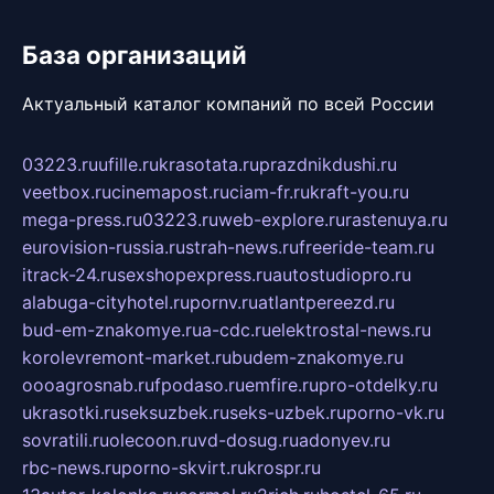
База организаций
Актуальный каталог компаний по всей России
03223.ru
ufille.ru
krasotata.ru
prazdnikdushi.ru
veetbox.ru
cinemapost.ru
ciam-fr.ru
kraft-you.ru
mega-press.ru
03223.ru
web-explore.ru
rastenuya.ru
eurovision-russia.ru
strah-news.ru
freeride-team.ru
itrack-24.ru
sexshopexpress.ru
autostudiopro.ru
alabuga-cityhotel.ru
pornv.ru
atlantpereezd.ru
bud-em-znakomye.ru
a-cdc.ru
elektrostal-news.ru
korolevremont-market.ru
budem-znakomye.ru
oooagrosnab.ru
fpodaso.ru
emfire.ru
pro-otdelky.ru
ukrasotki.ru
seksuzbek.ru
seks-uzbek.ru
porno-vk.ru
sovratili.ru
olecoon.ru
vd-dosug.ru
adonyev.ru
rbc-news.ru
porno-skvirt.ru
krospr.ru