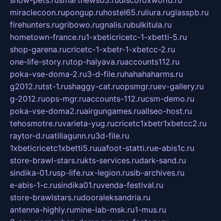
show-pets.ru
smartnews03.ru
discofoxworld.ru
miraclecoon.ru
pongup.ru
hostel65.ru
liura.ru
glasspb.ru
firehunters.ru
gribowo.ru
gnalis.ru
bulkitula.ru
hometown-france.ru
1-xbeticricetc-1-xbetti-5.ru
shop-garena.ru
cricetc-1-xbetr-1-xbetcc-2.ru
one-life-story.ru
top-halyava.ru
accounts112.ru
poka-vse-doma-2.ru
3-d-file.ru
hahahaharms.ru
g2012.ru
tst-1.ru
shaggy-cat.ru
opsmgr.ru
ev-gallery.ru
g-2012.ru
ops-mgr.ru
accounts-112.ru
csm-demo.ru
poka-vse-doma2.ru
airgungames.ru
allseo-host.ru
tehosmotre.ru
varieta-yug.ru
cricetc1xbetr1xbetcc2.ru
raytor-d.ru
atillagunn.ru
3d-file.ru
1xbeticricetc1xbetti5.ru
uafoot-statti.ru
e-abis1c.ru
store-brawl-stars.ru
kts-services.ru
dark-sand.ru
sindika-01.ru
sp-life.ru
x-legion.ru
sib-archives.ru
e-abis-1-c.ru
sindika01.ru
venda-festival.ru
store-brawlstars.ru
dooraleksandria.ru
antenna-highly.ru
mine-lab-msk.ru
1-mus.ru