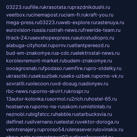
03223.ru
ufille.ru
krasotata.ru
prazdnikdushi.ru
veetbox.ru
cinemapost.ru
ciam-fr.ru
kraft-you.ru
mega-press.ru
03223.ru
web-explore.ru
rastenuya.ru
eurovision-russia.ru
strah-news.ru
freeride-team.ru
itrack-24.ru
sexshopexpress.ru
autostudiopro.ru
alabuga-cityhotel.ru
pornv.ru
atlantpereezd.ru
bud-em-znakomye.ru
a-cdc.ru
elektrostal-news.ru
korolevremont-market.ru
budem-znakomye.ru
oooagrosnab.ru
fpodaso.ru
emfire.ru
pro-otdelky.ru
ukrasotki.ru
seksuzbek.ru
seks-uzbek.ru
porno-vk.ru
sovratili.ru
olecoon.ru
vd-dosug.ru
adonyev.ru
rbc-news.ru
porno-skvirt.ru
krospr.ru
13autor-kolonka.ru
sormol.ru
2rich.ru
hostel-65.ru
hostserve.ru
porno-na-russkom.ru
mishinlab.ru
neznobi.ru
bigfatcc.ru
habble.ru
starbucksvia.ru
delfinet.ru
silvernano.ru
elestal.ru
vektor-doroga.ru
velotrenajery.ru
pronso54.ru
lenasever.ru
lovinskix.ru