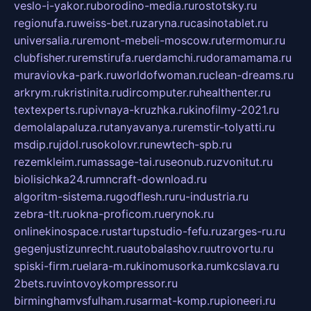
veslo-i-yakor.ru
borodino-media.ru
rostotsky.ru
regionufa.ru
weiss-bet.ru
zaryna.ru
casinotablet.ru
universalia.ru
remont-mebeli-moscow.ru
termomur.ru
clubfisher.ru
remstirufa.ru
erdamchi.ru
doramamama.ru
muraviovka-park.ru
worldofwoman.ru
clean-dreams.ru
arkrym.ru
kristinita.ru
dircomputer.ru
healthenter.ru
textexperts.ru
pivnaya-kruzhka.ru
kinofilmy-2021.ru
demolalapaluza.ru
tanyavanya.ru
remstir-tolyatti.ru
msdip.ru
jdol.ru
sokolovr.ru
newtech-spb.ru
rezemkleim.ru
massage-tai.ru
seonub.ru
zvonitut.ru
biolisichka24.ru
mncraft-download.ru
algoritm-sistema.ru
godflesh.ru
ru-industria.ru
zebra-tlt.ru
okna-proficom.ru
erynok.ru
onlinekinospace.ru
startupstudio-fefu.ru
zarges-ru.ru
gegenjustizunrecht.ru
autobalashov.ru
utrovortu.ru
spiski-firm.ru
elara-m.ru
kinomusorka.ru
mkcslava.ru
2bets.ru
vintovoykompressor.ru
birminghamvsfulham.ru
sarmat-komp.ru
pioneeri.ru