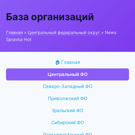
База организаций
Главная
»
Центральный федеральный округ
» News
Spravka Hot
🏠 Главная
Центральный ФО
Северо-Западный ФО
Приволжский ФО
Уральский ФО
Сибирский ФО
Дальневосточный ФО