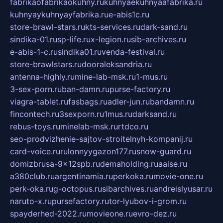
fabrikaofabrikaokuhny.ru
kuhnyaekuhnyaafabrika.ru
kuhnyaykuhnyayfabrika.ru
e-abis1c.ru
store-brawl-stars.ru
kts-services.ru
dark-sand.ru
sindika-01.ru
sp-life.ru
x-legion.ru
sib-archives.ru
e-abis-1-c.ru
sindika01.ru
venda-festival.ru
store-brawlstars.ru
dooraleksandria.ru
antenna-highly.ru
mine-lab-msk.ru
1-mus.ru
3-sex-porn.ru
ban-damn.ru
purse-factory.ru
viagra-tablet.ru
fasbags.ru
adler-jun.ru
bandamn.ru
fincontech.ru
3sexporn.ru
1mus.ru
darksand.ru
rebus-toys.ru
minelab-msk.ru
rtdco.ru
seo-prodvizhenie-sajtov-stroitelnyh-kompanij.ru
card-voice.ru
rulonnyygazon177.ru
snow-guard.ru
domizbrusa-9x12spb.ru
demaholding.ru
aalse.ru
a380club.ru
argentinamia.ru
perkoka.ru
movie-one.ru
perk-oka.ru
g-octopus.ru
sibarchives.ru
andreislyusar.ru
naruto-x.ru
pursefactory.ru
tor-lyubov-i-grom.ru
spayderhed-2022.ru
movieone.ru
evro-dez.ru