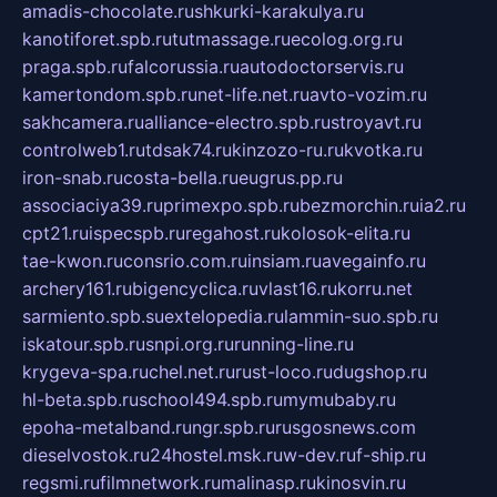
amadis-chocolate.ru
shkurki-karakulya.ru
kanotiforet.spb.ru
tutmassage.ru
ecolog.org.ru
praga.spb.ru
falcorussia.ru
autodoctorservis.ru
kamertondom.spb.ru
net-life.net.ru
avto-vozim.ru
sakhcamera.ru
alliance-electro.spb.ru
stroyavt.ru
controlweb1.ru
tdsak74.ru
kinzozo-ru.ru
kvotka.ru
iron-snab.ru
costa-bella.ru
eugrus.pp.ru
associaciya39.ru
primexpo.spb.ru
bezmorchin.ru
ia2.ru
cpt21.ru
ispecspb.ru
regahost.ru
kolosok-elita.ru
tae-kwon.ru
consrio.com.ru
insiam.ru
avegainfo.ru
archery161.ru
bigencyclica.ru
vlast16.ru
korru.net
sarmiento.spb.su
extelopedia.ru
lammin-suo.spb.ru
iskatour.spb.ru
snpi.org.ru
running-line.ru
krygeva-spa.ru
chel.net.ru
rust-loco.ru
dugshop.ru
hl-beta.spb.ru
school494.spb.ru
mymubaby.ru
epoha-metalband.ru
ngr.spb.ru
rusgosnews.com
dieselvostok.ru
24hostel.msk.ru
w-dev.ru
f-ship.ru
regsmi.ru
filmnetwork.ru
malinasp.ru
kinosvin.ru