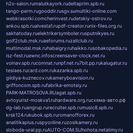
h2o-salon.ru
malutkayork.ru
deltaprim.spb.ru
tango-perm.ru
gooddir.ru
sgv.su
multiki-online.com
webkrasotki.com
cherinvest.ru
detskiy-ostrov.ru
ankou.spb.ru
alvesta1.ru
pdf-creator.ru
nix-files.org.ru
sakhatoday.ru
elektrikersymboler.ru
sputnikyes.ru
golf2club.msk.ru
aeforums.ru
zallclub.ru
multimodal.msk.ru
habaigry.ru
haikko.ru
sobakopedia.ru
isz-fest.ru
ewnc.info
screensaver-clock.net.ru
volnav.spb.ru
comnat.ru
npf.net.ru
7bit.pp.ru
kalugatur.ru
tesiaes.ru
card.com.ru
kazanka.spb.ru
gildiya-kuznecov.ru
kameryboavision.ru
griffoncom.spb.ru
fabrika-emotsiy.ru
PARK-MATROSOVA.RU
agat.spb.ru
avtoyurist-moskva1.ru
hardware.org.ru
схема-авто.рф
dg-lab.ru
angrup.ru
recruiter.spb.ru
music8.spb.ru
krsk124.ru
kubok.spb.ru
romanofforex.ru
analitikaplus.ru
spyonline.ru
zosikamery.ru
sloboda-ural.pp.ru
AUTO-COM.SU
hohota.net
alimy.ru