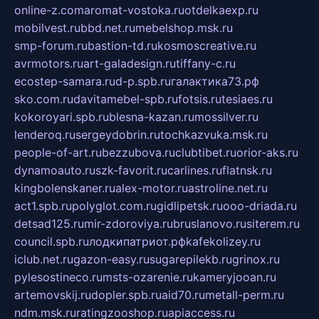
online-z.com
aromat-vostoka.ru
otdelkaexp.ru
mobilvest.ru
bbd.net.ru
mebelshop.msk.ru
smp-forum.ru
bastion-td.ru
kosmoscreative.ru
avrmotors.ru
art-galadesign.ru
tiffany-c.ru
ecostep-samara.ru
d-p.spb.ru
галактика73.рф
sko.com.ru
davitamebel-spb.ru
fotsis.ru
tesiaes.ru
kokoroyari.spb.ru
blesna-kazan.ru
mossilver.ru
lenderoq.ru
sergeydobrin.ru
tochkazvuka.msk.ru
people-of-art.ru
bezzubova.ru
clubtibet.ru
orior-aks.ru
dynamoauto.ru
szk-favorit.ru
carlines.ru
flatnsk.ru
kingbolenskaner.ru
alex-motor.ru
astroline.net.ru
act1.spb.ru
polyglot.com.ru
gidlipetsk.ru
ooo-driada.ru
detsad125.ru
mir-zdoroviya.ru
bruslanovo.ru
siterem.ru
council.spb.ru
лодкипатриот.рф
kafekolizey.ru
iclub.net.ru
gazon-easy.ru
sugarepilekb.ru
grinox.ru
pylesostineco.ru
msts-ozarenie.ru
kameryjooan.ru
artemovskij.ru
dopler.spb.ru
aid70.ru
metall-perm.ru
ndm.msk.ru
ratingzooshop.ru
apiaccess.ru