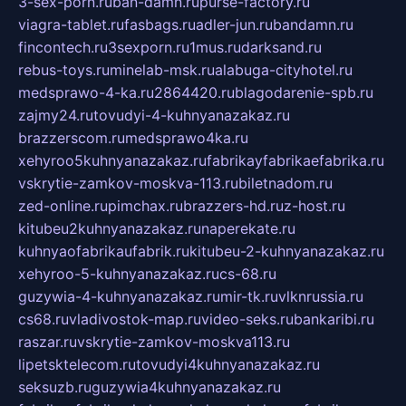
3-sex-porn.ru
ban-damn.ru
purse-factory.ru
viagra-tablet.ru
fasbags.ru
adler-jun.ru
bandamn.ru
fincontech.ru
3sexporn.ru
1mus.ru
darksand.ru
rebus-toys.ru
minelab-msk.ru
alabuga-cityhotel.ru
medsprawo-4-ka.ru
2864420.ru
blagodarenie-spb.ru
zajmy24.ru
tovudyi-4-kuhnyanazakaz.ru
brazzerscom.ru
medsprawo4ka.ru
xehyroo5kuhnyanazakaz.ru
fabrikayfabrikaefabrika.ru
vskrytie-zamkov-moskva-113.ru
biletnadom.ru
zed-online.ru
pimchax.ru
brazzers-hd.ru
z-host.ru
kitubeu2kuhnyanazakaz.ru
naperekate.ru
kuhnyaofabrikaufabrik.ru
kitubeu-2-kuhnyanazakaz.ru
xehyroo-5-kuhnyanazakaz.ru
cs-68.ru
guzywia-4-kuhnyanazakaz.ru
mir-tk.ru
vlknrussia.ru
cs68.ru
vladivostok-map.ru
video-seks.ru
bankaribi.ru
raszar.ru
vskrytie-zamkov-moskva113.ru
lipetsktelecom.ru
tovudyi4kuhnyanazakaz.ru
seksuzb.ru
guzywia4kuhnyanazakaz.ru