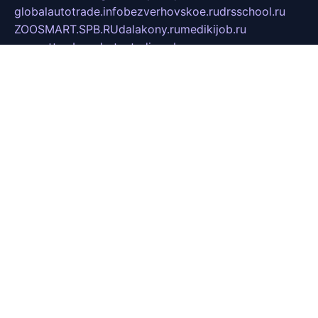
globalautotrade.info
bezverhovskoe.ru
drsschool.ru
ZOOSMART.SPB.RU
dalakony.ru
medikijob.ru
remontt.spb.ru
photostudia.spb.ru
myragon.ru
terramia.ru
academy62.ru
gardengallereya.ru
rti.com.ru
artem-news.ru
biserinca.ru
krasnodarkurort.com
imshowtv.ru
mebel-v-tule.ru
mobtopik.ru
pcsecurity.net.ru
tool-sib.ru
multimetrunit.ru
sp-tour.ru
fan-cs.ru
santeh-russia.ru
symbian9.net.ru
DSHAIR.RU
tmmotors.spb.ru
xjocuricopii.com
musavtomat.msk.ru
obustrojdom.ru
sovetcik.ru
ybaranovskaya.ru
ppknews.ru
cult-alshei.ru
JAPANRUSSIA.RU
proekciyamebel.ru
imper-finans.ru
rim.org.ru
glamourai.ru
brassminus.ru
zabor-pro.ru
ftn.pp.ru
dorogoe58.ru
laimengpacker.ru
kuzova-zapchasti.ru
sageerp.ru
taxodrom.ru
dsrazvitie.ru
hardcity.net.ru
ratinghomegames.ru
topservice25.ru
gubernyan.ru
gtglasslined.ru
ii4.ru
tssport.spb.ru
andorra24.com
blackwallstreet.ru
oboimos.ru
optim-doors.com.ru