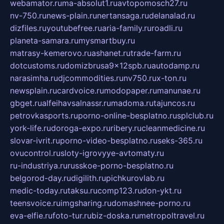
webamator.ru
ma-absolut1.ru
avtopomosch27.ru
nv-750.ru
news-plain.ru
nertansaga.ru
delanalad.ru
dizfiles.ru
youtubefree.ru
aria-family.ru
roadli.ru
planeta-samara.ru
mysmartbuy.ru
matrasy-kemerovo.ru
ashanet.ru
trade-farm.ru
dotcustoms.ru
domizbrusa9x12spb.ru
autodamp.ru
narasimha.ru
djcommodities.ru
nv750.ru
x-ton.ru
newsplain.ru
cardvoice.ru
modopaper.ru
manunae.ru
gbget.ru
alfeihavsalnassr.ru
madoma.ru
tajuncos.ru
petrovkasports.ru
porno-online-besplatno.ru
splclub.ru
york-life.ru
doroga-expo.ru
ribery.ru
cleanmedicine.ru
slovar-ivrit.ru
porno-video-besplatno.ru
seks-365.ru
ovucontrol.ru
sloty-igrovyye-avtomaty.ru
ru-industriya.ru
russkoe-porno-besplatno.ru
belgorod-day.ru
digilith.ru
pichkurovlab.ru
medic-today.ru
taksu.ru
comp123.ru
don-ykt.ru
teensvoice.ru
imgsharing.ru
domashnee-porno.ru
eva-elfie.ru
foto-tur.ru
biz-doska.ru
metropoltravel.ru