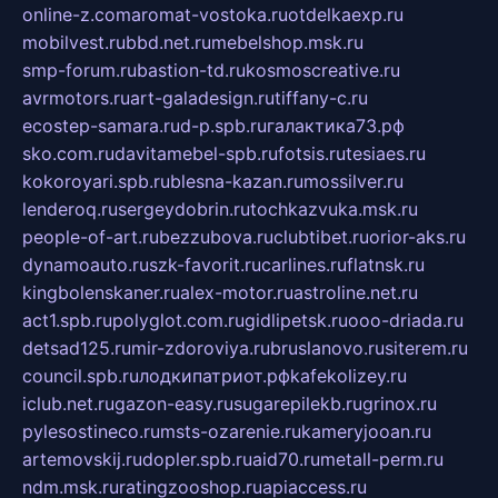
online-z.com
aromat-vostoka.ru
otdelkaexp.ru
mobilvest.ru
bbd.net.ru
mebelshop.msk.ru
smp-forum.ru
bastion-td.ru
kosmoscreative.ru
avrmotors.ru
art-galadesign.ru
tiffany-c.ru
ecostep-samara.ru
d-p.spb.ru
галактика73.рф
sko.com.ru
davitamebel-spb.ru
fotsis.ru
tesiaes.ru
kokoroyari.spb.ru
blesna-kazan.ru
mossilver.ru
lenderoq.ru
sergeydobrin.ru
tochkazvuka.msk.ru
people-of-art.ru
bezzubova.ru
clubtibet.ru
orior-aks.ru
dynamoauto.ru
szk-favorit.ru
carlines.ru
flatnsk.ru
kingbolenskaner.ru
alex-motor.ru
astroline.net.ru
act1.spb.ru
polyglot.com.ru
gidlipetsk.ru
ooo-driada.ru
detsad125.ru
mir-zdoroviya.ru
bruslanovo.ru
siterem.ru
council.spb.ru
лодкипатриот.рф
kafekolizey.ru
iclub.net.ru
gazon-easy.ru
sugarepilekb.ru
grinox.ru
pylesostineco.ru
msts-ozarenie.ru
kameryjooan.ru
artemovskij.ru
dopler.spb.ru
aid70.ru
metall-perm.ru
ndm.msk.ru
ratingzooshop.ru
apiaccess.ru