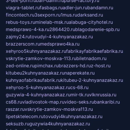
3-sex-porn.ru
ban-damn.ru
purse-factory.ru
viagra-tablet.ru
fasbags.ru
adler-jun.ru
bandamn.ru
fincontech.ru
3sexporn.ru
1mus.ru
darksand.ru
rebus-toys.ru
minelab-msk.ru
alabuga-cityhotel.ru
medsprawo-4-ka.ru
2864420.ru
blagodarenie-spb.ru
zajmy24.ru
tovudyi-4-kuhnyanazakaz.ru
brazzerscom.ru
medsprawo4ka.ru
xehyroo5kuhnyanazakaz.ru
fabrikayfabrikaefabrika.ru
vskrytie-zamkov-moskva-113.ru
biletnadom.ru
zed-online.ru
pimchax.ru
brazzers-hd.ru
z-host.ru
kitubeu2kuhnyanazakaz.ru
naperekate.ru
kuhnyaofabrikaufabrik.ru
kitubeu-2-kuhnyanazakaz.ru
xehyroo-5-kuhnyanazakaz.ru
cs-68.ru
guzywia-4-kuhnyanazakaz.ru
mir-tk.ru
vlknrussia.ru
cs68.ru
vladivostok-map.ru
video-seks.ru
bankaribi.ru
raszar.ru
vskrytie-zamkov-moskva113.ru
lipetsktelecom.ru
tovudyi4kuhnyanazakaz.ru
seksuzb.ru
guzywia4kuhnyanazakaz.ru