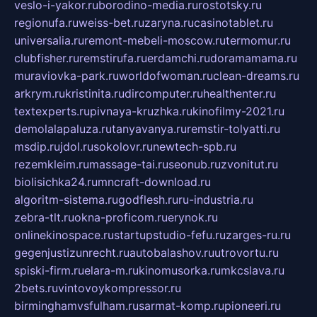
veslo-i-yakor.ru
borodino-media.ru
rostotsky.ru
regionufa.ru
weiss-bet.ru
zaryna.ru
casinotablet.ru
universalia.ru
remont-mebeli-moscow.ru
termomur.ru
clubfisher.ru
remstirufa.ru
erdamchi.ru
doramamama.ru
muraviovka-park.ru
worldofwoman.ru
clean-dreams.ru
arkrym.ru
kristinita.ru
dircomputer.ru
healthenter.ru
textexperts.ru
pivnaya-kruzhka.ru
kinofilmy-2021.ru
demolalapaluza.ru
tanyavanya.ru
remstir-tolyatti.ru
msdip.ru
jdol.ru
sokolovr.ru
newtech-spb.ru
rezemkleim.ru
massage-tai.ru
seonub.ru
zvonitut.ru
biolisichka24.ru
mncraft-download.ru
algoritm-sistema.ru
godflesh.ru
ru-industria.ru
zebra-tlt.ru
okna-proficom.ru
erynok.ru
onlinekinospace.ru
startupstudio-fefu.ru
zarges-ru.ru
gegenjustizunrecht.ru
autobalashov.ru
utrovortu.ru
spiski-firm.ru
elara-m.ru
kinomusorka.ru
mkcslava.ru
2bets.ru
vintovoykompressor.ru
birminghamvsfulham.ru
sarmat-komp.ru
pioneeri.ru