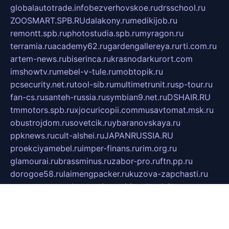
globalautotrade.info
bezverhovskoe.ru
drsschool.ru
ZOOSMART.SPB.RU
dalakony.ru
medikijob.ru
remontt.spb.ru
photostudia.spb.ru
myragon.ru
terramia.ru
academy62.ru
gardengallereya.ru
rti.com.ru
artem-news.ru
biserinca.ru
krasnodarkurort.com
imshowtv.ru
mebel-v-tule.ru
mobtopik.ru
pcsecurity.net.ru
tool-sib.ru
multimetrunit.ru
sp-tour.ru
fan-cs.ru
santeh-russia.ru
symbian9.net.ru
DSHAIR.RU
tmmotors.spb.ru
xjocuricopii.com
musavtomat.msk.ru
obustrojdom.ru
sovetcik.ru
ybaranovskaya.ru
ppknews.ru
cult-alshei.ru
JAPANRUSSIA.RU
proekciyamebel.ru
imper-finans.ru
rim.org.ru
glamourai.ru
brassminus.ru
zabor-pro.ru
ftn.pp.ru
dorogoe58.ru
laimengpacker.ru
kuzova-zapchasti.ru
sageerp.ru
taxodrom.ru
dsrazvitie.ru
hardcity.net.ru
ratinghomegames.ru
topservice25.ru
gubernyan.ru
gtglasslined.ru
ii4.ru
tssport.spb.ru
andorra24.com
blackwallstreet.ru
oboimos.ru
optim-doors.com.ru