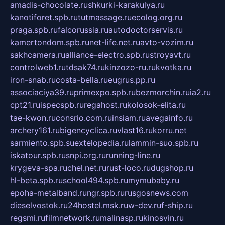
amadis-chocolate.ru
shkurki-karakulya.ru
kanotiforet.spb.ru
tutmassage.ru
ecolog.org.ru
praga.spb.ru
falcorussia.ru
autodoctorservis.ru
kamertondom.spb.ru
net-life.net.ru
avto-vozim.ru
sakhcamera.ru
alliance-electro.spb.ru
stroyavt.ru
controlweb1.ru
tdsak74.ru
kinzozo-ru.ru
kvotka.ru
iron-snab.ru
costa-bella.ru
eugrus.pp.ru
associaciya39.ru
primexpo.spb.ru
bezmorchin.ru
ia2.ru
cpt21.ru
ispecspb.ru
regahost.ru
kolosok-elita.ru
tae-kwon.ru
consrio.com.ru
insiam.ru
avegainfo.ru
archery161.ru
bigencyclica.ru
vlast16.ru
korru.net
sarmiento.spb.su
extelopedia.ru
lammin-suo.spb.ru
iskatour.spb.ru
snpi.org.ru
running-line.ru
krygeva-spa.ru
chel.net.ru
rust-loco.ru
dugshop.ru
hl-beta.spb.ru
school494.spb.ru
mymubaby.ru
epoha-metalband.ru
ngr.spb.ru
rusgosnews.com
dieselvostok.ru
24hostel.msk.ru
w-dev.ru
f-ship.ru
regsmi.ru
filmnetwork.ru
malinasp.ru
kinosvin.ru