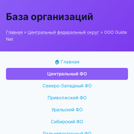
База организаций
Главная
»
Центральный федеральный округ
» ООО Guide
Net
🏠 Главная
Центральный ФО
Северо-Западный ФО
Приволжский ФО
Уральский ФО
Сибирский ФО
Дальневосточный ФО