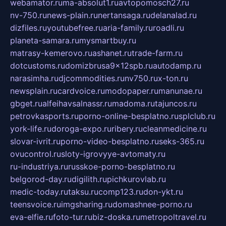
webamator.ru
ma-absolut1.ru
avtopomosch27.ru
nv-750.ru
news-plain.ru
nertansaga.ru
delanalad.ru
dizfiles.ru
youtubefree.ru
aria-family.ru
roadli.ru
planeta-samara.ru
mysmartbuy.ru
matrasy-kemerovo.ru
ashanet.ru
trade-farm.ru
dotcustoms.ru
domizbrusa9x12spb.ru
autodamp.ru
narasimha.ru
djcommodities.ru
nv750.ru
x-ton.ru
newsplain.ru
cardvoice.ru
modopaper.ru
manunae.ru
gbget.ru
alfeihavsalnassr.ru
madoma.ru
tajuncos.ru
petrovkasports.ru
porno-online-besplatno.ru
splclub.ru
york-life.ru
doroga-expo.ru
ribery.ru
cleanmedicine.ru
slovar-ivrit.ru
porno-video-besplatno.ru
seks-365.ru
ovucontrol.ru
sloty-igrovyye-avtomaty.ru
ru-industriya.ru
russkoe-porno-besplatno.ru
belgorod-day.ru
digilith.ru
pichkurovlab.ru
medic-today.ru
taksu.ru
comp123.ru
don-ykt.ru
teensvoice.ru
imgsharing.ru
domashnee-porno.ru
eva-elfie.ru
foto-tur.ru
biz-doska.ru
metropoltravel.ru