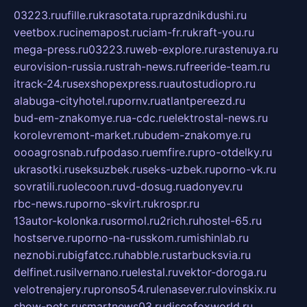
03223.ru
ufille.ru
krasotata.ru
prazdnikdushi.ru
veetbox.ru
cinemapost.ru
ciam-fr.ru
kraft-you.ru
mega-press.ru
03223.ru
web-explore.ru
rastenuya.ru
eurovision-russia.ru
strah-news.ru
freeride-team.ru
itrack-24.ru
sexshopexpress.ru
autostudiopro.ru
alabuga-cityhotel.ru
pornv.ru
atlantpereezd.ru
bud-em-znakomye.ru
a-cdc.ru
elektrostal-news.ru
korolevremont-market.ru
budem-znakomye.ru
oooagrosnab.ru
fpodaso.ru
emfire.ru
pro-otdelky.ru
ukrasotki.ru
seksuzbek.ru
seks-uzbek.ru
porno-vk.ru
sovratili.ru
olecoon.ru
vd-dosug.ru
adonyev.ru
rbc-news.ru
porno-skvirt.ru
krospr.ru
13autor-kolonka.ru
sormol.ru
2rich.ru
hostel-65.ru
hostserve.ru
porno-na-russkom.ru
mishinlab.ru
neznobi.ru
bigfatcc.ru
habble.ru
starbucksvia.ru
delfinet.ru
silvernano.ru
elestal.ru
vektor-doroga.ru
velotrenajery.ru
pronso54.ru
lenasever.ru
lovinskix.ru
show-pets.ru
smartnews03.ru
discofoxworld.ru