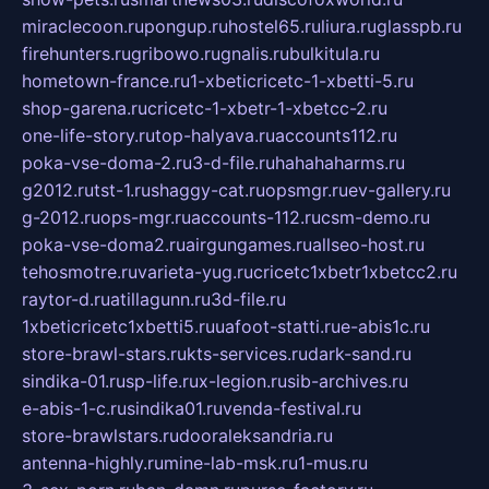
miraclecoon.ru
pongup.ru
hostel65.ru
liura.ru
glasspb.ru
firehunters.ru
gribowo.ru
gnalis.ru
bulkitula.ru
hometown-france.ru
1-xbeticricetc-1-xbetti-5.ru
shop-garena.ru
cricetc-1-xbetr-1-xbetcc-2.ru
one-life-story.ru
top-halyava.ru
accounts112.ru
poka-vse-doma-2.ru
3-d-file.ru
hahahaharms.ru
g2012.ru
tst-1.ru
shaggy-cat.ru
opsmgr.ru
ev-gallery.ru
g-2012.ru
ops-mgr.ru
accounts-112.ru
csm-demo.ru
poka-vse-doma2.ru
airgungames.ru
allseo-host.ru
tehosmotre.ru
varieta-yug.ru
cricetc1xbetr1xbetcc2.ru
raytor-d.ru
atillagunn.ru
3d-file.ru
1xbeticricetc1xbetti5.ru
uafoot-statti.ru
e-abis1c.ru
store-brawl-stars.ru
kts-services.ru
dark-sand.ru
sindika-01.ru
sp-life.ru
x-legion.ru
sib-archives.ru
e-abis-1-c.ru
sindika01.ru
venda-festival.ru
store-brawlstars.ru
dooraleksandria.ru
antenna-highly.ru
mine-lab-msk.ru
1-mus.ru