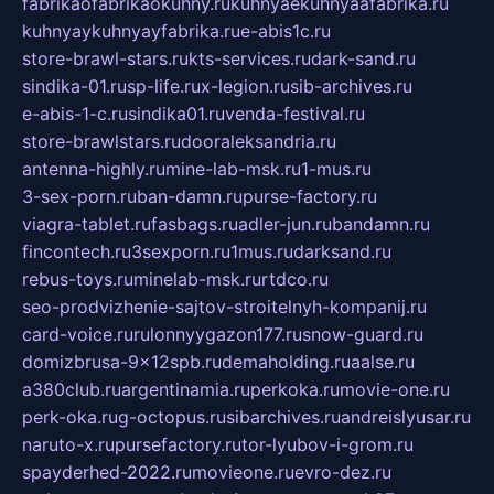
fabrikaofabrikaokuhny.ru
kuhnyaekuhnyaafabrika.ru
kuhnyaykuhnyayfabrika.ru
e-abis1c.ru
store-brawl-stars.ru
kts-services.ru
dark-sand.ru
sindika-01.ru
sp-life.ru
x-legion.ru
sib-archives.ru
e-abis-1-c.ru
sindika01.ru
venda-festival.ru
store-brawlstars.ru
dooraleksandria.ru
antenna-highly.ru
mine-lab-msk.ru
1-mus.ru
3-sex-porn.ru
ban-damn.ru
purse-factory.ru
viagra-tablet.ru
fasbags.ru
adler-jun.ru
bandamn.ru
fincontech.ru
3sexporn.ru
1mus.ru
darksand.ru
rebus-toys.ru
minelab-msk.ru
rtdco.ru
seo-prodvizhenie-sajtov-stroitelnyh-kompanij.ru
card-voice.ru
rulonnyygazon177.ru
snow-guard.ru
domizbrusa-9x12spb.ru
demaholding.ru
aalse.ru
a380club.ru
argentinamia.ru
perkoka.ru
movie-one.ru
perk-oka.ru
g-octopus.ru
sibarchives.ru
andreislyusar.ru
naruto-x.ru
pursefactory.ru
tor-lyubov-i-grom.ru
spayderhed-2022.ru
movieone.ru
evro-dez.ru