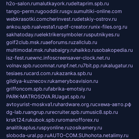
h2o-salon.ru
malutkayork.ru
deltaprim.spb.ru
tango-perm.ru
gooddir.ru
sgv.su
multiki-online.com
webkrasotki.com
cherinvest.ru
detskiy-ostrov.ru
ankou.spb.ru
alvesta1.ru
pdf-creator.ru
nix-files.org.ru
sakhatoday.ru
elektrikersymboler.ru
sputnikyes.ru
golf2club.msk.ru
aeforums.ru
zallclub.ru
multimodal.msk.ru
habaigry.ru
haikko.ru
sobakopedia.ru
isz-fest.ru
ewnc.info
screensaver-clock.net.ru
volnav.spb.ru
comnat.ru
npf.net.ru
7bit.pp.ru
kalugatur.ru
tesiaes.ru
card.com.ru
kazanka.spb.ru
gildiya-kuznecov.ru
kameryboavision.ru
griffoncom.spb.ru
fabrika-emotsiy.ru
PARK-MATROSOVA.RU
agat.spb.ru
avtoyurist-moskva1.ru
hardware.org.ru
схема-авто.рф
dg-lab.ru
angrup.ru
recruiter.spb.ru
music8.spb.ru
krsk124.ru
kubok.spb.ru
romanofforex.ru
analitikaplus.ru
spyonline.ru
zosikamery.ru
sloboda-ural.pp.ru
AUTO-COM.SU
hohota.net
alimy.ru