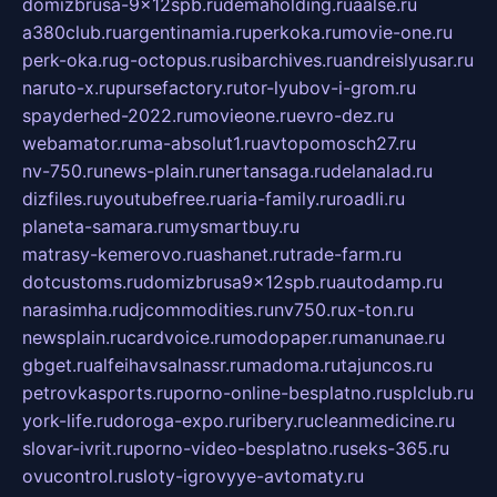
domizbrusa-9x12spb.ru
demaholding.ru
aalse.ru
a380club.ru
argentinamia.ru
perkoka.ru
movie-one.ru
perk-oka.ru
g-octopus.ru
sibarchives.ru
andreislyusar.ru
naruto-x.ru
pursefactory.ru
tor-lyubov-i-grom.ru
spayderhed-2022.ru
movieone.ru
evro-dez.ru
webamator.ru
ma-absolut1.ru
avtopomosch27.ru
nv-750.ru
news-plain.ru
nertansaga.ru
delanalad.ru
dizfiles.ru
youtubefree.ru
aria-family.ru
roadli.ru
planeta-samara.ru
mysmartbuy.ru
matrasy-kemerovo.ru
ashanet.ru
trade-farm.ru
dotcustoms.ru
domizbrusa9x12spb.ru
autodamp.ru
narasimha.ru
djcommodities.ru
nv750.ru
x-ton.ru
newsplain.ru
cardvoice.ru
modopaper.ru
manunae.ru
gbget.ru
alfeihavsalnassr.ru
madoma.ru
tajuncos.ru
petrovkasports.ru
porno-online-besplatno.ru
splclub.ru
york-life.ru
doroga-expo.ru
ribery.ru
cleanmedicine.ru
slovar-ivrit.ru
porno-video-besplatno.ru
seks-365.ru
ovucontrol.ru
sloty-igrovyye-avtomaty.ru