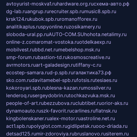
avtoyurist-moskva1.ru
hardware.org.ru
схема-авто.рф
dg-lab.ru
angrup.ru
recruiter.spb.ru
music8.spb.ru
krsk124.ru
kubok.spb.ru
romanofforex.ru
analitikaplus.ru
spyonline.ru
zosikamery.ru
sloboda-ural.pp.ru
AUTO-COM.SU
hohota.net
alimy.ru
online-z.com
aromat-vostoka.ru
otdelkaexp.ru
mobilvest.ru
bbd.net.ru
mebelshop.msk.ru
smp-forum.ru
bastion-td.ru
kosmoscreative.ru
avrmotors.ru
art-galadesign.ru
tiffany-c.ru
ecostep-samara.ru
d-p.spb.ru
галактика73.рф
sko.com.ru
davitamebel-spb.ru
fotsis.ru
tesiaes.ru
kokoroyari.spb.ru
blesna-kazan.ru
mossilver.ru
lenderoq.ru
sergeydobrin.ru
tochkazvuka.msk.ru
people-of-art.ru
bezzubova.ru
clubtibet.ru
orior-aks.ru
dynamoauto.ru
szk-favorit.ru
carlines.ru
flatnsk.ru
kingbolenskaner.ru
alex-motor.ru
astroline.net.ru
act1.spb.ru
polyglot.com.ru
gidlipetsk.ru
ooo-driada.ru
detsad125.ru
mir-zdoroviya.ru
bruslanovo.ru
siterem.ru