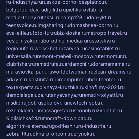
ru-industriya.ru
russkoe-porno-besplatno.ru
belgorod-day.ru
digilith.ru
pichkurovlab.ru
medic-today.ru
taksu.ru
comp123.ru
don-ykt.ru
teensvoice.ru
imgsharing.ru
domashnee-porno.ru
eva-elfie.ru
foto-tur.ru
biz-doska.ru
metropoltravel.ru
veslo-i-yakor.ru
borodino-media.ru
rostotsky.ru
regionufa.ru
weiss-bet.ru
zaryna.ru
casinotablet.ru
universalia.ru
remont-mebeli-moscow.ru
termomur.ru
clubfisher.ru
remstirufa.ru
erdamchi.ru
doramamama.ru
muraviovka-park.ru
worldofwoman.ru
clean-dreams.ru
arkrym.ru
kristinita.ru
dircomputer.ru
healthenter.ru
textexperts.ru
pivnaya-kruzhka.ru
kinofilmy-2021.ru
demolalapaluza.ru
tanyavanya.ru
remstir-tolyatti.ru
msdip.ru
jdol.ru
sokolovr.ru
newtech-spb.ru
rezemkleim.ru
massage-tai.ru
seonub.ru
zvonitut.ru
biolisichka24.ru
mncraft-download.ru
algoritm-sistema.ru
godflesh.ru
ru-industria.ru
zebra-tlt.ru
okna-proficom.ru
erynok.ru