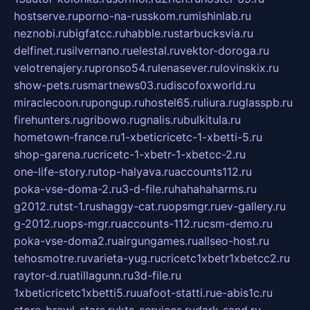
hostserve.ru
porno-na-russkom.ru
mishinlab.ru
neznobi.ru
bigfatcc.ru
habble.ru
starbucksvia.ru
delfinet.ru
silvernano.ru
elestal.ru
vektor-doroga.ru
velotrenajery.ru
pronso54.ru
lenasever.ru
lovinskix.ru
show-pets.ru
smartnews03.ru
discofoxworld.ru
miraclecoon.ru
pongup.ru
hostel65.ru
liura.ru
glasspb.ru
firehunters.ru
gribowo.ru
gnalis.ru
bulkitula.ru
hometown-france.ru
1-xbeticricetc-1-xbetti-5.ru
shop-garena.ru
cricetc-1-xbetr-1-xbetcc-2.ru
one-life-story.ru
top-halyava.ru
accounts112.ru
poka-vse-doma-2.ru
3-d-file.ru
hahahaharms.ru
g2012.ru
tst-1.ru
shaggy-cat.ru
opsmgr.ru
ev-gallery.ru
g-2012.ru
ops-mgr.ru
accounts-112.ru
csm-demo.ru
poka-vse-doma2.ru
airgungames.ru
allseo-host.ru
tehosmotre.ru
varieta-yug.ru
cricetc1xbetr1xbetcc2.ru
raytor-d.ru
atillagunn.ru
3d-file.ru
1xbeticricetc1xbetti5.ru
uafoot-statti.ru
e-abis1c.ru
store-brawl-stars.ru
kts-services.ru
dark-sand.ru