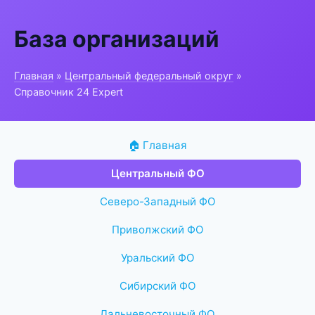
База организаций
Главная
»
Центральный федеральный округ
»
Справочник 24 Expert
🏠 Главная
Центральный ФО
Северо-Западный ФО
Приволжский ФО
Уральский ФО
Сибирский ФО
Дальневосточный ФО