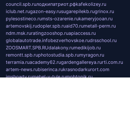
council.spb.ru
лодкипатриот.рф
kafekolizey.ru
iclub.net.ru
gazon-easy.ru
sugarepilekb.ru
grinox.ru
pylesostineco.ru
msts-ozarenie.ru
kameryjooan.ru
artemovskij.ru
dopler.spb.ru
aid70.ru
metall-perm.ru
ndm.msk.ru
ratingzooshop.ru
apiaccess.ru
globalautotrade.info
bezverhovskoe.ru
drsschool.ru
ZOOSMART.SPB.RU
dalakony.ru
medikijob.ru
remontt.spb.ru
photostudia.spb.ru
myragon.ru
terramia.ru
academy62.ru
gardengallereya.ru
rti.com.ru
artem-news.ru
biserinca.ru
krasnodarkurort.com
imshowtv.ru
mebel-v-tule.ru
mobtopik.ru
pcsecurity.net.ru
tool-sib.ru
multimetrunit.ru
sp-tour.ru
fan-cs.ru
santeh-russia.ru
symbian9.net.ru
DSHAIR.RU
tmmotors.spb.ru
xjocuricopii.com
musavtomat.msk.ru
obustrojdom.ru
sovetcik.ru
ybaranovskaya.ru
ppknews.ru
cult-alshei.ru
JAPANRUSSIA.RU
proekciyamebel.ru
imper-finans.ru
rim.org.ru
glamourai.ru
brassminus.ru
zabor-pro.ru
ftn.pp.ru