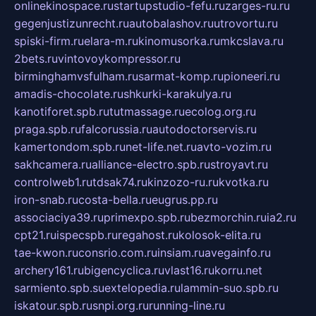
onlinekinospace.ru
startupstudio-fefu.ru
zarges-ru.ru
gegenjustizunrecht.ru
autobalashov.ru
utrovortu.ru
spiski-firm.ru
elara-m.ru
kinomusorka.ru
mkcslava.ru
2bets.ru
vintovoykompressor.ru
birminghamvsfulham.ru
sarmat-komp.ru
pioneeri.ru
amadis-chocolate.ru
shkurki-karakulya.ru
kanotiforet.spb.ru
tutmassage.ru
ecolog.org.ru
praga.spb.ru
falcorussia.ru
autodoctorservis.ru
kamertondom.spb.ru
net-life.net.ru
avto-vozim.ru
sakhcamera.ru
alliance-electro.spb.ru
stroyavt.ru
controlweb1.ru
tdsak74.ru
kinzozo-ru.ru
kvotka.ru
iron-snab.ru
costa-bella.ru
eugrus.pp.ru
associaciya39.ru
primexpo.spb.ru
bezmorchin.ru
ia2.ru
cpt21.ru
ispecspb.ru
regahost.ru
kolosok-elita.ru
tae-kwon.ru
consrio.com.ru
insiam.ru
avegainfo.ru
archery161.ru
bigencyclica.ru
vlast16.ru
korru.net
sarmiento.spb.su
extelopedia.ru
lammin-suo.spb.ru
iskatour.spb.ru
snpi.org.ru
running-line.ru