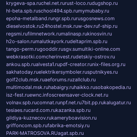
krygeva-spa.ru
chel.net.ru
rust-loco.ru
dugshop.ru
hl-beta.spb.ru
school494.spb.ru
mymubaby.ru
epoha-metalband.ru
ngr.spb.ru
rusgosnews.com
dieselvostok.ru
24hostel.msk.ru
w-dev.ru
f-ship.ru
regsmi.ru
filmnetwork.ru
malinasp.ru
kinosvin.ru
h2o-salon.ru
malutkayork.ru
deltaprim.spb.ru
tango-perm.ru
gooddir.ru
sgv.su
multiki-online.com
webkrasotki.com
cherinvest.ru
detskiy-ostrov.ru
ankou.spb.ru
alvesta1.ru
pdf-creator.ru
nix-files.org.ru
sakhatoday.ru
elektrikersymboler.ru
sputnikyes.ru
golf2club.msk.ru
aeforums.ru
zallclub.ru
multimodal.msk.ru
habaigry.ru
haikko.ru
sobakopedia.ru
isz-fest.ru
ewnc.info
screensaver-clock.net.ru
volnav.spb.ru
comnat.ru
npf.net.ru
7bit.pp.ru
kalugatur.ru
tesiaes.ru
card.com.ru
kazanka.spb.ru
gildiya-kuznecov.ru
kameryboavision.ru
griffoncom.spb.ru
fabrika-emotsiy.ru
PARK-MATROSOVA.RU
agat.spb.ru