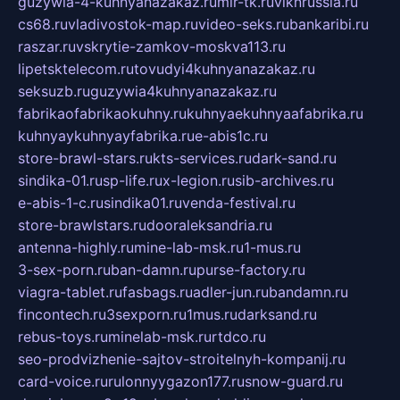
guzywia-4-kuhnyanazakaz.ru
mir-tk.ru
vlknrussia.ru
cs68.ru
vladivostok-map.ru
video-seks.ru
bankaribi.ru
raszar.ru
vskrytie-zamkov-moskva113.ru
lipetsktelecom.ru
tovudyi4kuhnyanazakaz.ru
seksuzb.ru
guzywia4kuhnyanazakaz.ru
fabrikaofabrikaokuhny.ru
kuhnyaekuhnyaafabrika.ru
kuhnyaykuhnyayfabrika.ru
e-abis1c.ru
store-brawl-stars.ru
kts-services.ru
dark-sand.ru
sindika-01.ru
sp-life.ru
x-legion.ru
sib-archives.ru
e-abis-1-c.ru
sindika01.ru
venda-festival.ru
store-brawlstars.ru
dooraleksandria.ru
antenna-highly.ru
mine-lab-msk.ru
1-mus.ru
3-sex-porn.ru
ban-damn.ru
purse-factory.ru
viagra-tablet.ru
fasbags.ru
adler-jun.ru
bandamn.ru
fincontech.ru
3sexporn.ru
1mus.ru
darksand.ru
rebus-toys.ru
minelab-msk.ru
rtdco.ru
seo-prodvizhenie-sajtov-stroitelnyh-kompanij.ru
card-voice.ru
rulonnyygazon177.ru
snow-guard.ru