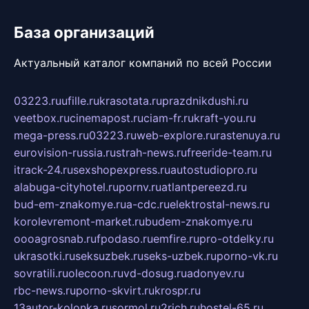
База организаций
Актуальный каталог компаний по всей России
03223.ru
ufille.ru
krasotata.ru
prazdnikdushi.ru
veetbox.ru
cinemapost.ru
ciam-fr.ru
kraft-you.ru
mega-press.ru
03223.ru
web-explore.ru
rastenuya.ru
eurovision-russia.ru
strah-news.ru
freeride-team.ru
itrack-24.ru
sexshopexpress.ru
autostudiopro.ru
alabuga-cityhotel.ru
pornv.ru
atlantpereezd.ru
bud-em-znakomye.ru
a-cdc.ru
elektrostal-news.ru
korolevremont-market.ru
budem-znakomye.ru
oooagrosnab.ru
fpodaso.ru
emfire.ru
pro-otdelky.ru
ukrasotki.ru
seksuzbek.ru
seks-uzbek.ru
porno-vk.ru
sovratili.ru
olecoon.ru
vd-dosug.ru
adonyev.ru
rbc-news.ru
porno-skvirt.ru
krospr.ru
13autor-kolonka.ru
sormol.ru
2rich.ru
hostel-65.ru