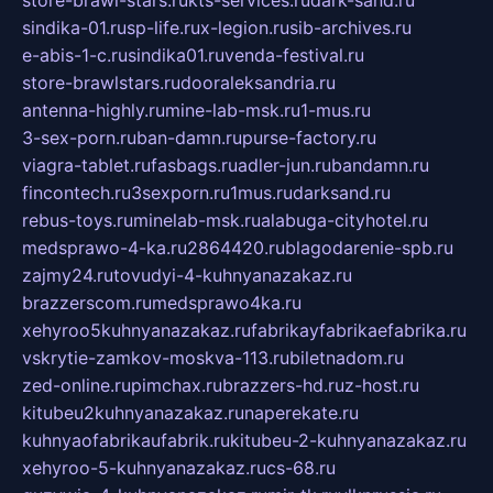
sindika-01.ru
sp-life.ru
x-legion.ru
sib-archives.ru
e-abis-1-c.ru
sindika01.ru
venda-festival.ru
store-brawlstars.ru
dooraleksandria.ru
antenna-highly.ru
mine-lab-msk.ru
1-mus.ru
3-sex-porn.ru
ban-damn.ru
purse-factory.ru
viagra-tablet.ru
fasbags.ru
adler-jun.ru
bandamn.ru
fincontech.ru
3sexporn.ru
1mus.ru
darksand.ru
rebus-toys.ru
minelab-msk.ru
alabuga-cityhotel.ru
medsprawo-4-ka.ru
2864420.ru
blagodarenie-spb.ru
zajmy24.ru
tovudyi-4-kuhnyanazakaz.ru
brazzerscom.ru
medsprawo4ka.ru
xehyroo5kuhnyanazakaz.ru
fabrikayfabrikaefabrika.ru
vskrytie-zamkov-moskva-113.ru
biletnadom.ru
zed-online.ru
pimchax.ru
brazzers-hd.ru
z-host.ru
kitubeu2kuhnyanazakaz.ru
naperekate.ru
kuhnyaofabrikaufabrik.ru
kitubeu-2-kuhnyanazakaz.ru
xehyroo-5-kuhnyanazakaz.ru
cs-68.ru