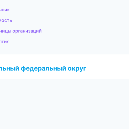
чник
мость
аницы организаций
ятия
альный федеральный округ