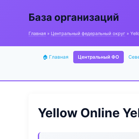
База организаций
Главная
»
Центральный федеральный округ
» Yell
🏠 Главная
Центральный ФО
Сев
Yellow Online Ye