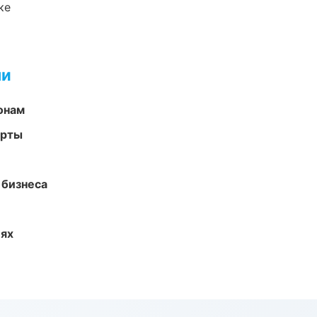
ке
ми
онам
арты
 бизнеса
иях