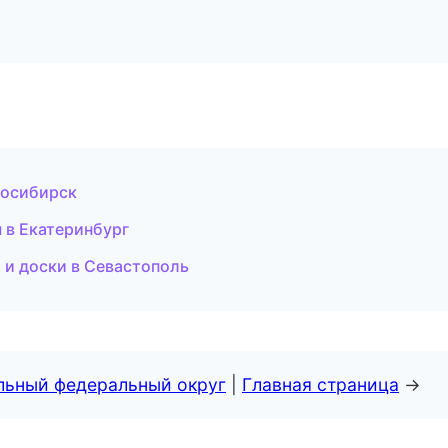
восибирск
 в Екатеринбург
 и доски в Севастополь
альный федеральный округ
|
Главная страница
→