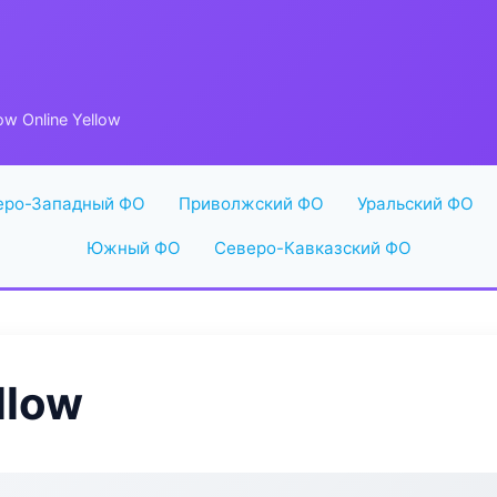
ow Online Yellow
еро-Западный ФО
Приволжский ФО
Уральский ФО
Южный ФО
Северо-Кавказский ФО
llow