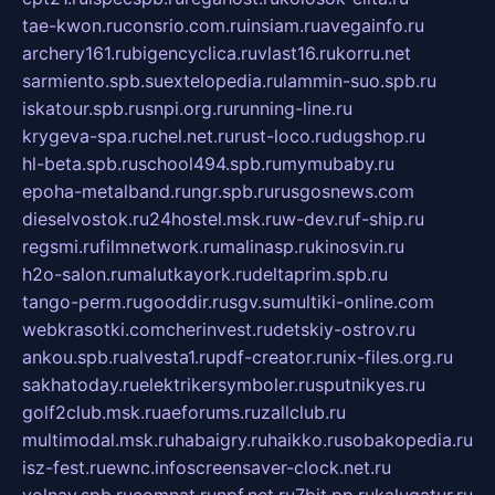
tae-kwon.ru
consrio.com.ru
insiam.ru
avegainfo.ru
archery161.ru
bigencyclica.ru
vlast16.ru
korru.net
sarmiento.spb.su
extelopedia.ru
lammin-suo.spb.ru
iskatour.spb.ru
snpi.org.ru
running-line.ru
krygeva-spa.ru
chel.net.ru
rust-loco.ru
dugshop.ru
hl-beta.spb.ru
school494.spb.ru
mymubaby.ru
epoha-metalband.ru
ngr.spb.ru
rusgosnews.com
dieselvostok.ru
24hostel.msk.ru
w-dev.ru
f-ship.ru
regsmi.ru
filmnetwork.ru
malinasp.ru
kinosvin.ru
h2o-salon.ru
malutkayork.ru
deltaprim.spb.ru
tango-perm.ru
gooddir.ru
sgv.su
multiki-online.com
webkrasotki.com
cherinvest.ru
detskiy-ostrov.ru
ankou.spb.ru
alvesta1.ru
pdf-creator.ru
nix-files.org.ru
sakhatoday.ru
elektrikersymboler.ru
sputnikyes.ru
golf2club.msk.ru
aeforums.ru
zallclub.ru
multimodal.msk.ru
habaigry.ru
haikko.ru
sobakopedia.ru
isz-fest.ru
ewnc.info
screensaver-clock.net.ru
volnav.spb.ru
comnat.ru
npf.net.ru
7bit.pp.ru
kalugatur.ru