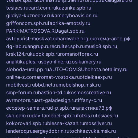
tesiaes.ru
card.com.ru
kazanka.spb.ru
gildiya-kuznecov.ru
kameryboavision.ru
griffoncom.spb.ru
fabrika-emotsiy.ru
PARK-MATROSOVA.RU
agat.spb.ru
avtoyurist-moskva1.ru
hardware.org.ru
схема-авто.рф
dg-lab.ru
angrup.ru
recruiter.spb.ru
music8.spb.ru
krsk124.ru
kubok.spb.ru
romanofforex.ru
analitikaplus.ru
spyonline.ru
zosikamery.ru
sloboda-ural.pp.ru
AUTO-COM.SU
hohota.net
alimy.ru
online-z.com
aromat-vostoka.ru
otdelkaexp.ru
mobilvest.ru
bbd.net.ru
mebelshop.msk.ru
smp-forum.ru
bastion-td.ru
kosmoscreative.ru
avrmotors.ru
art-galadesign.ru
tiffany-c.ru
ecostep-samara.ru
d-p.spb.ru
галактика73.рф
sko.com.ru
davitamebel-spb.ru
fotsis.ru
tesiaes.ru
kokoroyari.spb.ru
blesna-kazan.ru
mossilver.ru
lenderoq.ru
sergeydobrin.ru
tochkazvuka.msk.ru