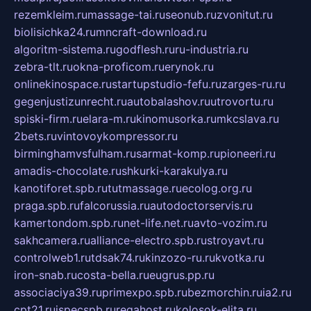
rezemkleim.ru
massage-tai.ru
seonub.ru
zvonitut.ru
biolisichka24.ru
mncraft-download.ru
algoritm-sistema.ru
godflesh.ru
ru-industria.ru
zebra-tlt.ru
okna-proficom.ru
erynok.ru
onlinekinospace.ru
startupstudio-fefu.ru
zarges-ru.ru
gegenjustizunrecht.ru
autobalashov.ru
utrovortu.ru
spiski-firm.ru
elara-m.ru
kinomusorka.ru
mkcslava.ru
2bets.ru
vintovoykompressor.ru
birminghamvsfulham.ru
sarmat-komp.ru
pioneeri.ru
amadis-chocolate.ru
shkurki-karakulya.ru
kanotiforet.spb.ru
tutmassage.ru
ecolog.org.ru
praga.spb.ru
falcorussia.ru
autodoctorservis.ru
kamertondom.spb.ru
net-life.net.ru
avto-vozim.ru
sakhcamera.ru
alliance-electro.spb.ru
stroyavt.ru
controlweb1.ru
tdsak74.ru
kinzozo-ru.ru
kvotka.ru
iron-snab.ru
costa-bella.ru
eugrus.pp.ru
associaciya39.ru
primexpo.spb.ru
bezmorchin.ru
ia2.ru
cpt21.ru
ispecspb.ru
regahost.ru
kolosok-elita.ru