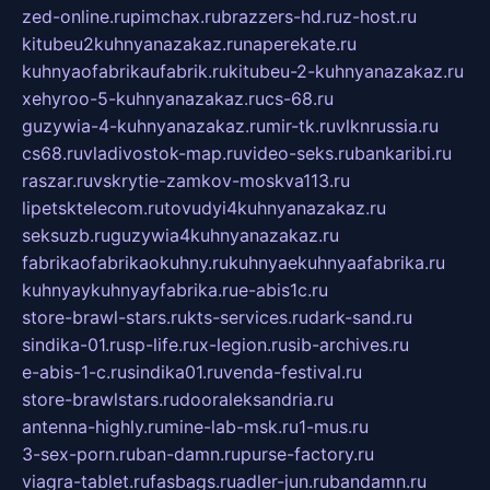
zed-online.ru
pimchax.ru
brazzers-hd.ru
z-host.ru
kitubeu2kuhnyanazakaz.ru
naperekate.ru
kuhnyaofabrikaufabrik.ru
kitubeu-2-kuhnyanazakaz.ru
xehyroo-5-kuhnyanazakaz.ru
cs-68.ru
guzywia-4-kuhnyanazakaz.ru
mir-tk.ru
vlknrussia.ru
cs68.ru
vladivostok-map.ru
video-seks.ru
bankaribi.ru
raszar.ru
vskrytie-zamkov-moskva113.ru
lipetsktelecom.ru
tovudyi4kuhnyanazakaz.ru
seksuzb.ru
guzywia4kuhnyanazakaz.ru
fabrikaofabrikaokuhny.ru
kuhnyaekuhnyaafabrika.ru
kuhnyaykuhnyayfabrika.ru
e-abis1c.ru
store-brawl-stars.ru
kts-services.ru
dark-sand.ru
sindika-01.ru
sp-life.ru
x-legion.ru
sib-archives.ru
e-abis-1-c.ru
sindika01.ru
venda-festival.ru
store-brawlstars.ru
dooraleksandria.ru
antenna-highly.ru
mine-lab-msk.ru
1-mus.ru
3-sex-porn.ru
ban-damn.ru
purse-factory.ru
viagra-tablet.ru
fasbags.ru
adler-jun.ru
bandamn.ru