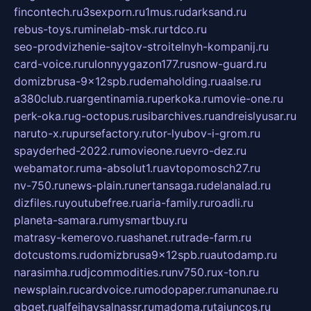
fincontech.ru
3sexporn.ru
1mus.ru
darksand.ru
rebus-toys.ru
minelab-msk.ru
rtdco.ru
seo-prodvizhenie-sajtov-stroitelnyh-kompanij.ru
card-voice.ru
rulonnyygazon177.ru
snow-guard.ru
domizbrusa-9x12spb.ru
demaholding.ru
aalse.ru
a380club.ru
argentinamia.ru
perkoka.ru
movie-one.ru
perk-oka.ru
g-octopus.ru
sibarchives.ru
andreislyusar.ru
naruto-x.ru
pursefactory.ru
tor-lyubov-i-grom.ru
spayderhed-2022.ru
movieone.ru
evro-dez.ru
webamator.ru
ma-absolut1.ru
avtopomosch27.ru
nv-750.ru
news-plain.ru
nertansaga.ru
delanalad.ru
dizfiles.ru
youtubefree.ru
aria-family.ru
roadli.ru
planeta-samara.ru
mysmartbuy.ru
matrasy-kemerovo.ru
ashanet.ru
trade-farm.ru
dotcustoms.ru
domizbrusa9x12spb.ru
autodamp.ru
narasimha.ru
djcommodities.ru
nv750.ru
x-ton.ru
newsplain.ru
cardvoice.ru
modopaper.ru
manunae.ru
gbget.ru
alfeihavsalnassr.ru
madoma.ru
tajuncos.ru