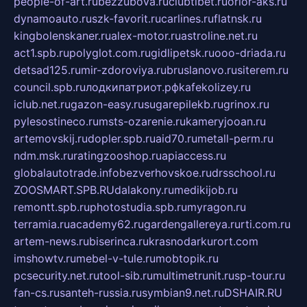
people-of-art.ru
bezzubova.ru
clubtibet.ru
orior-aks.ru
dynamoauto.ru
szk-favorit.ru
carlines.ru
flatnsk.ru
kingbolenskaner.ru
alex-motor.ru
astroline.net.ru
act1.spb.ru
polyglot.com.ru
gidlipetsk.ru
ooo-driada.ru
detsad125.ru
mir-zdoroviya.ru
bruslanovo.ru
siterem.ru
council.spb.ru
лодкипатриот.рф
kafekolizey.ru
iclub.net.ru
gazon-easy.ru
sugarepilekb.ru
grinox.ru
pylesostineco.ru
msts-ozarenie.ru
kameryjooan.ru
artemovskij.ru
dopler.spb.ru
aid70.ru
metall-perm.ru
ndm.msk.ru
ratingzooshop.ru
apiaccess.ru
globalautotrade.info
bezverhovskoe.ru
drsschool.ru
ZOOSMART.SPB.RU
dalakony.ru
medikijob.ru
remontt.spb.ru
photostudia.spb.ru
myragon.ru
terramia.ru
academy62.ru
gardengallereya.ru
rti.com.ru
artem-news.ru
biserinca.ru
krasnodarkurort.com
imshowtv.ru
mebel-v-tule.ru
mobtopik.ru
pcsecurity.net.ru
tool-sib.ru
multimetrunit.ru
sp-tour.ru
fan-cs.ru
santeh-russia.ru
symbian9.net.ru
DSHAIR.RU