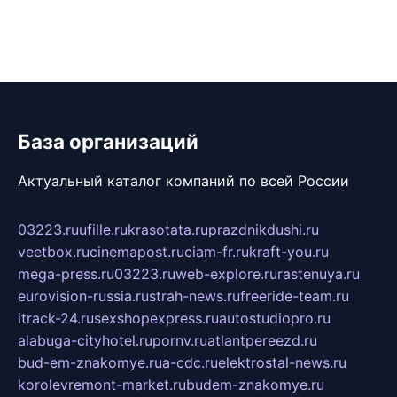
База организаций
Актуальный каталог компаний по всей России
03223.ru
ufille.ru
krasotata.ru
prazdnikdushi.ru
veetbox.ru
cinemapost.ru
ciam-fr.ru
kraft-you.ru
mega-press.ru
03223.ru
web-explore.ru
rastenuya.ru
eurovision-russia.ru
strah-news.ru
freeride-team.ru
itrack-24.ru
sexshopexpress.ru
autostudiopro.ru
alabuga-cityhotel.ru
pornv.ru
atlantpereezd.ru
bud-em-znakomye.ru
a-cdc.ru
elektrostal-news.ru
korolevremont-market.ru
budem-znakomye.ru