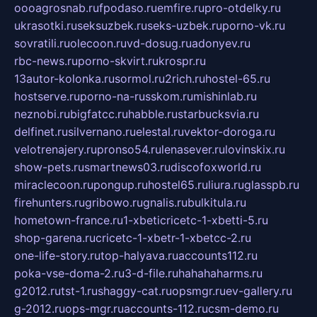
oooagrosnab.ru
fpodaso.ru
emfire.ru
pro-otdelky.ru
ukrasotki.ru
seksuzbek.ru
seks-uzbek.ru
porno-vk.ru
sovratili.ru
olecoon.ru
vd-dosug.ru
adonyev.ru
rbc-news.ru
porno-skvirt.ru
krospr.ru
13autor-kolonka.ru
sormol.ru
2rich.ru
hostel-65.ru
hostserve.ru
porno-na-russkom.ru
mishinlab.ru
neznobi.ru
bigfatcc.ru
habble.ru
starbucksvia.ru
delfinet.ru
silvernano.ru
elestal.ru
vektor-doroga.ru
velotrenajery.ru
pronso54.ru
lenasever.ru
lovinskix.ru
show-pets.ru
smartnews03.ru
discofoxworld.ru
miraclecoon.ru
pongup.ru
hostel65.ru
liura.ru
glasspb.ru
firehunters.ru
gribowo.ru
gnalis.ru
bulkitula.ru
hometown-france.ru
1-xbeticricetc-1-xbetti-5.ru
shop-garena.ru
cricetc-1-xbetr-1-xbetcc-2.ru
one-life-story.ru
top-halyava.ru
accounts112.ru
poka-vse-doma-2.ru
3-d-file.ru
hahahaharms.ru
g2012.ru
tst-1.ru
shaggy-cat.ru
opsmgr.ru
ev-gallery.ru
g-2012.ru
ops-mgr.ru
accounts-112.ru
csm-demo.ru