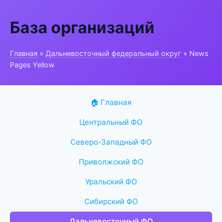
База организаций
Главная
»
Дальневосточный федеральный округ
» News
Pages Yellow
🏠 Главная
Центральный ФО
Северо-Западный ФО
Приволжский ФО
Уральский ФО
Сибирский ФО
Дальневосточный ФО