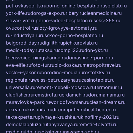
petrovkasports.ru
porno-online-besplatno.ru
splclub.ru
york-life.ru
doroga-expo.ru
ribery.ru
cleanmedicine.ru
slovar-ivrit.ru
porno-video-besplatno.ru
seks-365.ru
ovucontrol.ru
sloty-igrovyye-avtomaty.ru
ru-industriya.ru
russkoe-porno-besplatno.ru
belgorod-day.ru
digilith.ru
pichkurovlab.ru
medic-today.ru
taksu.ru
comp123.ru
don-ykt.ru
teensvoice.ru
imgsharing.ru
domashnee-porno.ru
eva-elfie.ru
foto-tur.ru
biz-doska.ru
metropoltravel.ru
veslo-i-yakor.ru
borodino-media.ru
rostotsky.ru
regionufa.ru
weiss-bet.ru
zaryna.ru
casinotablet.ru
universalia.ru
remont-mebeli-moscow.ru
termomur.ru
clubfisher.ru
remstirufa.ru
erdamchi.ru
doramamama.ru
muraviovka-park.ru
worldofwoman.ru
clean-dreams.ru
arkrym.ru
kristinita.ru
dircomputer.ru
healthenter.ru
textexperts.ru
pivnaya-kruzhka.ru
kinofilmy-2021.ru
demolalapaluza.ru
tanyavanya.ru
remstir-tolyatti.ru
msdip.ru
jdol.ru
sokolovr.ru
newtech-spb.ru