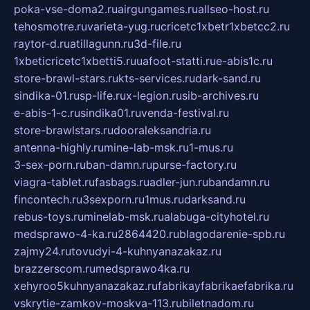
poka-vse-doma2.ru
airgungames.ru
allseo-host.ru
tehosmotre.ru
varieta-yug.ru
cricetc1xbetr1xbetcc2.ru
raytor-d.ru
atillagunn.ru
3d-file.ru
1xbeticricetc1xbetti5.ru
uafoot-statti.ru
e-abis1c.ru
store-brawl-stars.ru
kts-services.ru
dark-sand.ru
sindika-01.ru
sp-life.ru
x-legion.ru
sib-archives.ru
e-abis-1-c.ru
sindika01.ru
venda-festival.ru
store-brawlstars.ru
dooraleksandria.ru
antenna-highly.ru
mine-lab-msk.ru
1-mus.ru
3-sex-porn.ru
ban-damn.ru
purse-factory.ru
viagra-tablet.ru
fasbags.ru
adler-jun.ru
bandamn.ru
fincontech.ru
3sexporn.ru
1mus.ru
darksand.ru
rebus-toys.ru
minelab-msk.ru
alabuga-cityhotel.ru
medsprawo-4-ka.ru
2864420.ru
blagodarenie-spb.ru
zajmy24.ru
tovudyi-4-kuhnyanazakaz.ru
brazzerscom.ru
medsprawo4ka.ru
xehyroo5kuhnyanazakaz.ru
fabrikayfabrikaefabrika.ru
vskrytie-zamkov-moskva-113.ru
biletnadom.ru