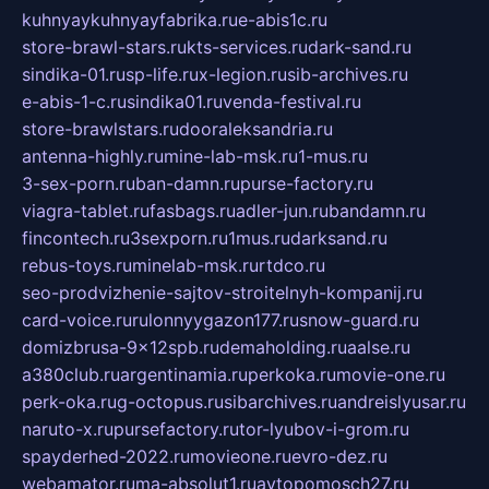
kuhnyaykuhnyayfabrika.ru
e-abis1c.ru
store-brawl-stars.ru
kts-services.ru
dark-sand.ru
sindika-01.ru
sp-life.ru
x-legion.ru
sib-archives.ru
e-abis-1-c.ru
sindika01.ru
venda-festival.ru
store-brawlstars.ru
dooraleksandria.ru
antenna-highly.ru
mine-lab-msk.ru
1-mus.ru
3-sex-porn.ru
ban-damn.ru
purse-factory.ru
viagra-tablet.ru
fasbags.ru
adler-jun.ru
bandamn.ru
fincontech.ru
3sexporn.ru
1mus.ru
darksand.ru
rebus-toys.ru
minelab-msk.ru
rtdco.ru
seo-prodvizhenie-sajtov-stroitelnyh-kompanij.ru
card-voice.ru
rulonnyygazon177.ru
snow-guard.ru
domizbrusa-9x12spb.ru
demaholding.ru
aalse.ru
a380club.ru
argentinamia.ru
perkoka.ru
movie-one.ru
perk-oka.ru
g-octopus.ru
sibarchives.ru
andreislyusar.ru
naruto-x.ru
pursefactory.ru
tor-lyubov-i-grom.ru
spayderhed-2022.ru
movieone.ru
evro-dez.ru
webamator.ru
ma-absolut1.ru
avtopomosch27.ru