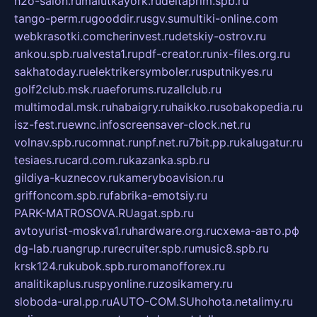
h2o-salon.ru
malutkayork.ru
deltaprim.spb.ru
tango-perm.ru
gooddir.ru
sgv.su
multiki-online.com
webkrasotki.com
cherinvest.ru
detskiy-ostrov.ru
ankou.spb.ru
alvesta1.ru
pdf-creator.ru
nix-files.org.ru
sakhatoday.ru
elektrikersymboler.ru
sputnikyes.ru
golf2club.msk.ru
aeforums.ru
zallclub.ru
multimodal.msk.ru
habaigry.ru
haikko.ru
sobakopedia.ru
isz-fest.ru
ewnc.info
screensaver-clock.net.ru
volnav.spb.ru
comnat.ru
npf.net.ru
7bit.pp.ru
kalugatur.ru
tesiaes.ru
card.com.ru
kazanka.spb.ru
gildiya-kuznecov.ru
kameryboavision.ru
griffoncom.spb.ru
fabrika-emotsiy.ru
PARK-MATROSOVA.RU
agat.spb.ru
avtoyurist-moskva1.ru
hardware.org.ru
схема-авто.рф
dg-lab.ru
angrup.ru
recruiter.spb.ru
music8.spb.ru
krsk124.ru
kubok.spb.ru
romanofforex.ru
analitikaplus.ru
spyonline.ru
zosikamery.ru
sloboda-ural.pp.ru
AUTO-COM.SU
hohota.net
alimy.ru