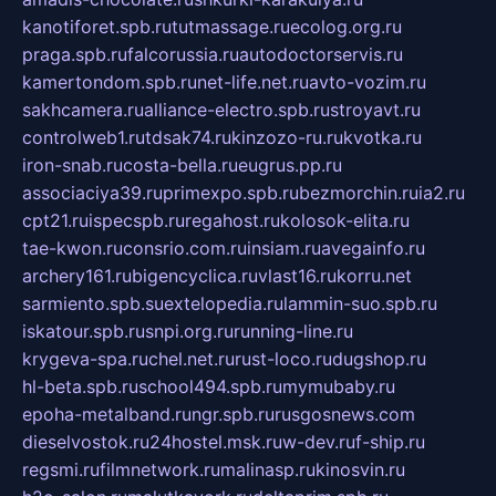
kanotiforet.spb.ru
tutmassage.ru
ecolog.org.ru
praga.spb.ru
falcorussia.ru
autodoctorservis.ru
kamertondom.spb.ru
net-life.net.ru
avto-vozim.ru
sakhcamera.ru
alliance-electro.spb.ru
stroyavt.ru
controlweb1.ru
tdsak74.ru
kinzozo-ru.ru
kvotka.ru
iron-snab.ru
costa-bella.ru
eugrus.pp.ru
associaciya39.ru
primexpo.spb.ru
bezmorchin.ru
ia2.ru
cpt21.ru
ispecspb.ru
regahost.ru
kolosok-elita.ru
tae-kwon.ru
consrio.com.ru
insiam.ru
avegainfo.ru
archery161.ru
bigencyclica.ru
vlast16.ru
korru.net
sarmiento.spb.su
extelopedia.ru
lammin-suo.spb.ru
iskatour.spb.ru
snpi.org.ru
running-line.ru
krygeva-spa.ru
chel.net.ru
rust-loco.ru
dugshop.ru
hl-beta.spb.ru
school494.spb.ru
mymubaby.ru
epoha-metalband.ru
ngr.spb.ru
rusgosnews.com
dieselvostok.ru
24hostel.msk.ru
w-dev.ru
f-ship.ru
regsmi.ru
filmnetwork.ru
malinasp.ru
kinosvin.ru