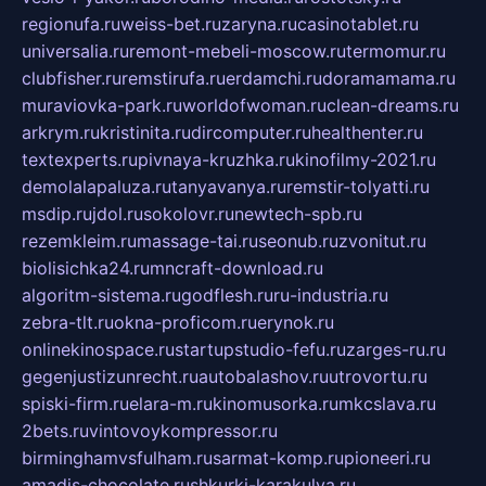
regionufa.ru
weiss-bet.ru
zaryna.ru
casinotablet.ru
universalia.ru
remont-mebeli-moscow.ru
termomur.ru
clubfisher.ru
remstirufa.ru
erdamchi.ru
doramamama.ru
muraviovka-park.ru
worldofwoman.ru
clean-dreams.ru
arkrym.ru
kristinita.ru
dircomputer.ru
healthenter.ru
textexperts.ru
pivnaya-kruzhka.ru
kinofilmy-2021.ru
demolalapaluza.ru
tanyavanya.ru
remstir-tolyatti.ru
msdip.ru
jdol.ru
sokolovr.ru
newtech-spb.ru
rezemkleim.ru
massage-tai.ru
seonub.ru
zvonitut.ru
biolisichka24.ru
mncraft-download.ru
algoritm-sistema.ru
godflesh.ru
ru-industria.ru
zebra-tlt.ru
okna-proficom.ru
erynok.ru
onlinekinospace.ru
startupstudio-fefu.ru
zarges-ru.ru
gegenjustizunrecht.ru
autobalashov.ru
utrovortu.ru
spiski-firm.ru
elara-m.ru
kinomusorka.ru
mkcslava.ru
2bets.ru
vintovoykompressor.ru
birminghamvsfulham.ru
sarmat-komp.ru
pioneeri.ru
amadis-chocolate.ru
shkurki-karakulya.ru