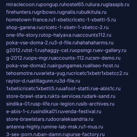
miraclecoon.ru
pongup.ru
hostel65.ru
liura.ru
glasspb.ru
firehunters.ru
gribowo.ru
gnalis.ru
bulkitula.ru
hometown-france.ru
1-xbeticricetc-1-xbetti-5.ru
shop-garena.ru
cricetc-1-xbetr-1-xbetcc-2.ru
one-life-story.ru
top-halyava.ru
accounts112.ru
poka-vse-doma-2.ru
3-d-file.ru
hahahaharms.ru
g2012.ru
tst-1.ru
shaggy-cat.ru
opsmgr.ru
ev-gallery.ru
g-2012.ru
ops-mgr.ru
accounts-112.ru
csm-demo.ru
poka-vse-doma2.ru
airgungames.ru
allseo-host.ru
tehosmotre.ru
varieta-yug.ru
cricetc1xbetr1xbetcc2.ru
raytor-d.ru
atillagunn.ru
3d-file.ru
1xbeticricetc1xbetti5.ru
uafoot-statti.ru
e-abis1c.ru
store-brawl-stars.ru
kts-services.ru
dark-sand.ru
sindika-01.ru
sp-life.ru
x-legion.ru
sib-archives.ru
e-abis-1-c.ru
sindika01.ru
venda-festival.ru
store-brawlstars.ru
dooraleksandria.ru
antenna-highly.ru
mine-lab-msk.ru
1-mus.ru
3-sex-porn.ru
ban-damn.ru
purse-factory.ru