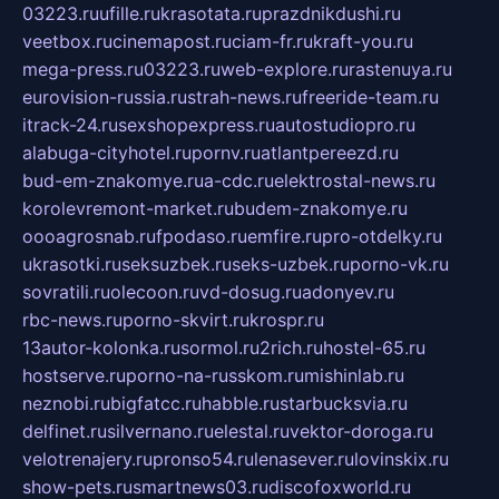
03223.ru
ufille.ru
krasotata.ru
prazdnikdushi.ru
veetbox.ru
cinemapost.ru
ciam-fr.ru
kraft-you.ru
mega-press.ru
03223.ru
web-explore.ru
rastenuya.ru
eurovision-russia.ru
strah-news.ru
freeride-team.ru
itrack-24.ru
sexshopexpress.ru
autostudiopro.ru
alabuga-cityhotel.ru
pornv.ru
atlantpereezd.ru
bud-em-znakomye.ru
a-cdc.ru
elektrostal-news.ru
korolevremont-market.ru
budem-znakomye.ru
oooagrosnab.ru
fpodaso.ru
emfire.ru
pro-otdelky.ru
ukrasotki.ru
seksuzbek.ru
seks-uzbek.ru
porno-vk.ru
sovratili.ru
olecoon.ru
vd-dosug.ru
adonyev.ru
rbc-news.ru
porno-skvirt.ru
krospr.ru
13autor-kolonka.ru
sormol.ru
2rich.ru
hostel-65.ru
hostserve.ru
porno-na-russkom.ru
mishinlab.ru
neznobi.ru
bigfatcc.ru
habble.ru
starbucksvia.ru
delfinet.ru
silvernano.ru
elestal.ru
vektor-doroga.ru
velotrenajery.ru
pronso54.ru
lenasever.ru
lovinskix.ru
show-pets.ru
smartnews03.ru
discofoxworld.ru