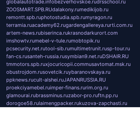
globalautotrade.info
bezverhovskoe.ru
drsschool.ru
ZOOSMART.SPB.RU
dalakony.ru
medikijob.ru
remontt.spb.ru
photostudia.spb.ru
myragon.ru
terramia.ru
academy62.ru
gardengallereya.ru
rti.com.ru
artem-news.ru
biserinca.ru
krasnodarkurort.com
imshowtv.ru
mebel-v-tule.ru
mobtopik.ru
pcsecurity.net.ru
tool-sib.ru
multimetrunit.ru
sp-tour.ru
fan-cs.ru
santeh-russia.ru
symbian9.net.ru
DSHAIR.RU
tmmotors.spb.ru
xjocuricopii.com
musavtomat.msk.ru
obustrojdom.ru
sovetcik.ru
ybaranovskaya.ru
ppknews.ru
cult-alshei.ru
JAPANRUSSIA.RU
proekciyamebel.ru
imper-finans.ru
rim.org.ru
glamourai.ru
brassminus.ru
zabor-pro.ru
ftn.pp.ru
dorogoe58.ru
laimengpacker.ru
kuzova-zapchasti.ru
sageerp.ru
taxodrom.ru
dsrazvitie.ru
hardcity.net.ru
ratinghomegames.ru
topservice25.ru
gubernyan.ru
gtglasslined.ru
ii4.ru
tssport.spb.ru
andorra24.com
blackwallstreet.ru
oboimos.ru
optim-doors.com.ru