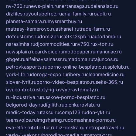
nv-750.ru
news-plain.ru
nertansaga.ru
delanalad.ru
dizfiles.ru
youtubefree.ru
aria-family.ru
roadli.ru
planeta-samara.ru
mysmartbuy.ru
matrasy-kemerovo.ru
ashanet.ru
trade-farm.ru
dotcustoms.ru
domizbrusa9x12spb.ru
autodamp.ru
narasimha.ru
djcommodities.ru
nv750.ru
x-ton.ru
newsplain.ru
cardvoice.ru
modopaper.ru
manunae.ru
gbget.ru
alfeihavsalnassr.ru
madoma.ru
tajuncos.ru
petrovkasports.ru
porno-online-besplatno.ru
splclub.ru
york-life.ru
doroga-expo.ru
ribery.ru
cleanmedicine.ru
slovar-ivrit.ru
porno-video-besplatno.ru
seks-365.ru
ovucontrol.ru
sloty-igrovyye-avtomaty.ru
ru-industriya.ru
russkoe-porno-besplatno.ru
belgorod-day.ru
digilith.ru
pichkurovlab.ru
medic-today.ru
taksu.ru
comp123.ru
don-ykt.ru
teensvoice.ru
imgsharing.ru
domashnee-porno.ru
eva-elfie.ru
foto-tur.ru
biz-doska.ru
metropoltravel.ru
veslo-i-yakor.ru
borodino-media.ru
rostotsky.ru