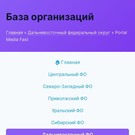
База организаций
Главная
»
Дальневосточный федеральный округ
» Portal
Media Fast
🏠 Главная
Центральный ФО
Северо-Западный ФО
Приволжский ФО
Уральский ФО
Сибирский ФО
Дальневосточный ФО