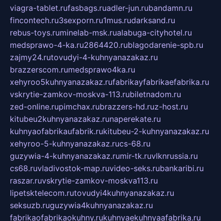
viagra-tablet.ru
fasbags.ru
adler-jun.ru
bandamn.ru
fincontech.ru
3sexporn.ru
1mus.ru
darksand.ru
rebus-toys.ru
minelab-msk.ru
alabuga-cityhotel.ru
medsprawo-4-ka.ru
2864420.ru
blagodarenie-spb.ru
zajmy24.ru
tovudyi-4-kuhnyanazakaz.ru
brazzerscom.ru
medsprawo4ka.ru
xehyroo5kuhnyanazakaz.ru
fabrikayfabrikaefabrika.ru
vskrytie-zamkov-moskva-113.ru
biletnadom.ru
zed-online.ru
pimchax.ru
brazzers-hd.ru
z-host.ru
kitubeu2kuhnyanazakaz.ru
naperekate.ru
kuhnyaofabrikaufabrik.ru
kitubeu-2-kuhnyanazakaz.ru
xehyroo-5-kuhnyanazakaz.ru
cs-68.ru
guzywia-4-kuhnyanazakaz.ru
mir-tk.ru
vlknrussia.ru
cs68.ru
vladivostok-map.ru
video-seks.ru
bankaribi.ru
raszar.ru
vskrytie-zamkov-moskva113.ru
lipetsktelecom.ru
tovudyi4kuhnyanazakaz.ru
seksuzb.ru
guzywia4kuhnyanazakaz.ru
fabrikaofabrikaokuhny.ru
kuhnyaekuhnyaafabrika.ru