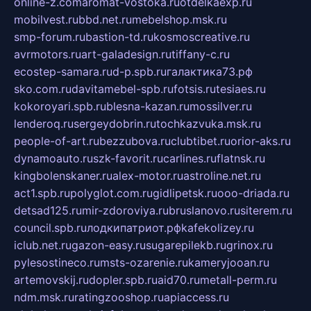
online-z.com
aromat-vostoka.ru
otdelkaexp.ru
mobilvest.ru
bbd.net.ru
mebelshop.msk.ru
smp-forum.ru
bastion-td.ru
kosmoscreative.ru
avrmotors.ru
art-galadesign.ru
tiffany-c.ru
ecostep-samara.ru
d-p.spb.ru
галактика73.рф
sko.com.ru
davitamebel-spb.ru
fotsis.ru
tesiaes.ru
kokoroyari.spb.ru
blesna-kazan.ru
mossilver.ru
lenderoq.ru
sergeydobrin.ru
tochkazvuka.msk.ru
people-of-art.ru
bezzubova.ru
clubtibet.ru
orior-aks.ru
dynamoauto.ru
szk-favorit.ru
carlines.ru
flatnsk.ru
kingbolenskaner.ru
alex-motor.ru
astroline.net.ru
act1.spb.ru
polyglot.com.ru
gidlipetsk.ru
ooo-driada.ru
detsad125.ru
mir-zdoroviya.ru
bruslanovo.ru
siterem.ru
council.spb.ru
лодкипатриот.рф
kafekolizey.ru
iclub.net.ru
gazon-easy.ru
sugarepilekb.ru
grinox.ru
pylesostineco.ru
msts-ozarenie.ru
kameryjooan.ru
artemovskij.ru
dopler.spb.ru
aid70.ru
metall-perm.ru
ndm.msk.ru
ratingzooshop.ru
apiaccess.ru