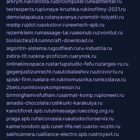
arkrym.ru
kristinita.ru
dircomputer.ru
healthenter.ru
textexperts.ru
pivnaya-kruzhka.ru
kinofilmy-2021.ru
demolalapaluza.ru
tanyavanya.ru
remstir-tolyatti.ru
msdip.ru
jdol.ru
sokolovr.ru
newtech-spb.ru
rezemkleim.ru
massage-tai.ru
seonub.ru
zvonitut.ru
biolisichka24.ru
mncraft-download.ru
algoritm-sistema.ru
godflesh.ru
ru-industria.ru
zebra-tlt.ru
okna-proficom.ru
erynok.ru
onlinekinospace.ru
startupstudio-fefu.ru
zarges-ru.ru
gegenjustizunrecht.ru
autobalashov.ru
utrovortu.ru
spiski-firm.ru
elara-m.ru
kinomusorka.ru
mkcslava.ru
2bets.ru
vintovoykompressor.ru
birminghamvsfulham.ru
sarmat-komp.ru
pioneeri.ru
amadis-chocolate.ru
shkurki-karakulya.ru
kanotiforet.spb.ru
tutmassage.ru
ecolog.org.ru
praga.spb.ru
falcorussia.ru
autodoctorservis.ru
kamertondom.spb.ru
net-life.net.ru
avto-vozim.ru
sakhcamera.ru
alliance-electro.spb.ru
stroyavt.ru