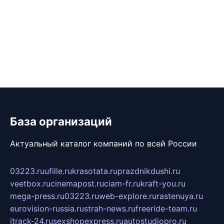
База организаций
Актуальный каталог компаний по всей России
03223.ru
ufille.ru
krasotata.ru
prazdnikdushi.ru
veetbox.ru
cinemapost.ru
ciam-fr.ru
kraft-you.ru
mega-press.ru
03223.ru
web-explore.ru
rastenuya.ru
eurovision-russia.ru
strah-news.ru
freeride-team.ru
itrack-24.ru
sexshopexpress.ru
autostudiopro.ru