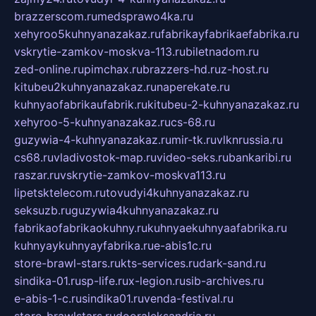
brazzerscom.ru
medsprawo4ka.ru
xehyroo5kuhnyanazakaz.ru
fabrikayfabrikaefabrika.ru
vskrytie-zamkov-moskva-113.ru
biletnadom.ru
zed-online.ru
pimchax.ru
brazzers-hd.ru
z-host.ru
kitubeu2kuhnyanazakaz.ru
naperekate.ru
kuhnyaofabrikaufabrik.ru
kitubeu-2-kuhnyanazakaz.ru
xehyroo-5-kuhnyanazakaz.ru
cs-68.ru
guzywia-4-kuhnyanazakaz.ru
mir-tk.ru
vlknrussia.ru
cs68.ru
vladivostok-map.ru
video-seks.ru
bankaribi.ru
raszar.ru
vskrytie-zamkov-moskva113.ru
lipetsktelecom.ru
tovudyi4kuhnyanazakaz.ru
seksuzb.ru
guzywia4kuhnyanazakaz.ru
fabrikaofabrikaokuhny.ru
kuhnyaekuhnyaafabrika.ru
kuhnyaykuhnyayfabrika.ru
e-abis1c.ru
store-brawl-stars.ru
kts-services.ru
dark-sand.ru
sindika-01.ru
sp-life.ru
x-legion.ru
sib-archives.ru
e-abis-1-c.ru
sindika01.ru
venda-festival.ru