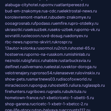
alabuga-cityhotel.ru
pornv.ru
atlantpereezd.ru
bud-em-znakomye.ru
a-cdc.ru
elektrostal-news.ru
korolevremont-market.ru
budem-znakomye.ru
oooagrosnab.ru
fpodaso.ru
emfire.ru
pro-otdelky.ru
ukrasotki.ru
seksuzbek.ru
seks-uzbek.ru
porno-vk.ru
sovratili.ru
olecoon.ru
vd-dosug.ru
adonyev.ru
rbc-news.ru
porno-skvirt.ru
krospr.ru
13autor-kolonka.ru
sormol.ru
2rich.ru
hostel-65.ru
hostserve.ru
porno-na-russkom.ru
mishinlab.ru
neznobi.ru
bigfatcc.ru
habble.ru
starbucksvia.ru
delfinet.ru
silvernano.ru
elestal.ru
vektor-doroga.ru
velotrenajery.ru
pronso54.ru
lenasever.ru
lovinskix.ru
show-pets.ru
smartnews03.ru
discofoxworld.ru
miraclecoon.ru
pongup.ru
hostel65.ru
liura.ru
glasspb.ru
firehunters.ru
gribowo.ru
gnalis.ru
bulkitula.ru
hometown-france.ru
1-xbeticricetc-1-xbetti-5.ru
shop-garena.ru
cricetc-1-xbetr-1-xbetcc-2.ru
one-life-story.ru
top-halyava.ru
accounts112.ru