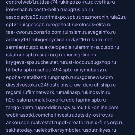
controlweb1.ru
tdsak74.ru
kinzozo-ru.ru
kvotka.ru
iron-snab.ru
costa-bella.ru
eugrus.pp.ru
associaciya39.ru
primexpo.spb.ru
bezmorchin.ru
ia2.ru
cpt21.ru
ispecspb.ru
regahost.ru
kolosok-elita.ru
tae-kwon.ru
consrio.com.ru
insiam.ru
avegainfo.ru
archery161.ru
bigencyclica.ru
vlast16.ru
korru.net
sarmiento.spb.su
extelopedia.ru
lammin-suo.spb.ru
iskatour.spb.ru
snpi.org.ru
running-line.ru
krygeva-spa.ru
chel.net.ru
rust-loco.ru
dugshop.ru
hl-beta.spb.ru
school494.spb.ru
mymubaby.ru
epoha-metalband.ru
ngr.spb.ru
rusgosnews.com
dieselvostok.ru
24hostel.msk.ru
w-dev.ru
f-ship.ru
regsmi.ru
filmnetwork.ru
malinasp.ru
kinosvin.ru
h2o-salon.ru
malutkayork.ru
deltaprim.spb.ru
tango-perm.ru
gooddir.ru
sgv.su
multiki-online.com
webkrasotki.com
cherinvest.ru
detskiy-ostrov.ru
ankou.spb.ru
alvesta1.ru
pdf-creator.ru
nix-files.org.ru
sakhatoday.ru
elektrikersymboler.ru
sputnikyes.ru