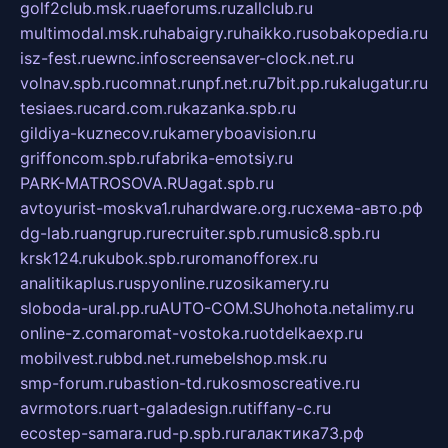
golf2club.msk.ru
aeforums.ru
zallclub.ru
multimodal.msk.ru
habaigry.ru
haikko.ru
sobakopedia.ru
isz-fest.ru
ewnc.info
screensaver-clock.net.ru
volnav.spb.ru
comnat.ru
npf.net.ru
7bit.pp.ru
kalugatur.ru
tesiaes.ru
card.com.ru
kazanka.spb.ru
gildiya-kuznecov.ru
kameryboavision.ru
griffoncom.spb.ru
fabrika-emotsiy.ru
PARK-MATROSOVA.RU
agat.spb.ru
avtoyurist-moskva1.ru
hardware.org.ru
схема-авто.рф
dg-lab.ru
angrup.ru
recruiter.spb.ru
music8.spb.ru
krsk124.ru
kubok.spb.ru
romanofforex.ru
analitikaplus.ru
spyonline.ru
zosikamery.ru
sloboda-ural.pp.ru
AUTO-COM.SU
hohota.net
alimy.ru
online-z.com
aromat-vostoka.ru
otdelkaexp.ru
mobilvest.ru
bbd.net.ru
mebelshop.msk.ru
smp-forum.ru
bastion-td.ru
kosmoscreative.ru
avrmotors.ru
art-galadesign.ru
tiffany-c.ru
ecostep-samara.ru
d-p.spb.ru
галактика73.рф