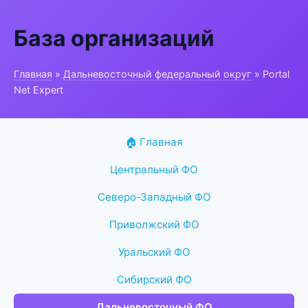
База организаций
Главная
»
Дальневосточный федеральный округ
» Portal
Net Expert
🏠 Главная
Центральный ФО
Северо-Западный ФО
Приволжский ФО
Уральский ФО
Сибирский ФО
Дальневосточный ФО