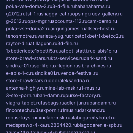
poka-vse-doma-2.ru
3-d-file.ru
hahahaharms.ru
g2012.ru
tst-1.ru
shaggy-cat.ru
opsmgr.ru
ev-gallery.ru
g-2012.ru
ops-mgr.ru
accounts-112.ru
csm-demo.ru
poka-vse-doma2.ru
airgungames.ru
allseo-host.ru
tehosmotre.ru
varieta-yug.ru
cricetc1xbetr1xbetcc2.ru
raytor-d.ru
atillagunn.ru
3d-file.ru
1xbeticricetc1xbetti5.ru
uafoot-statti.ru
e-abis1c.ru
store-brawl-stars.ru
kts-services.ru
dark-sand.ru
sindika-01.ru
sp-life.ru
x-legion.ru
sib-archives.ru
e-abis-1-c.ru
sindika01.ru
venda-festival.ru
store-brawlstars.ru
dooraleksandria.ru
antenna-highly.ru
mine-lab-msk.ru
1-mus.ru
3-sex-porn.ru
ban-damn.ru
purse-factory.ru
viagra-tablet.ru
fasbags.ru
adler-jun.ru
bandamn.ru
fincontech.ru
3sexporn.ru
1mus.ru
darksand.ru
rebus-toys.ru
minelab-msk.ru
alabuga-cityhotel.ru
medsprawo-4-ka.ru
2864420.ru
blagodarenie-spb.ru
zajmy24.ru
tovudyi-4-kuhnyanazakaz.ru