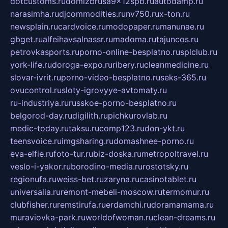
dotcustoms.ru
domizbrusa9x12spb.ru
autodamp.ru
narasimha.ru
djcommodities.ru
nv750.ru
x-ton.ru
newsplain.ru
cardvoice.ru
modopaper.ru
manunae.ru
gbget.ru
alfeihavsalnassr.ru
madoma.ru
tajuncos.ru
petrovkasports.ru
porno-online-besplatno.ru
splclub.ru
york-life.ru
doroga-expo.ru
ribery.ru
cleanmedicine.ru
slovar-ivrit.ru
porno-video-besplatno.ru
seks-365.ru
ovucontrol.ru
sloty-igrovyye-avtomaty.ru
ru-industriya.ru
russkoe-porno-besplatno.ru
belgorod-day.ru
digilith.ru
pichkurovlab.ru
medic-today.ru
taksu.ru
comp123.ru
don-ykt.ru
teensvoice.ru
imgsharing.ru
domashnee-porno.ru
eva-elfie.ru
foto-tur.ru
biz-doska.ru
metropoltravel.ru
veslo-i-yakor.ru
borodino-media.ru
rostotsky.ru
regionufa.ru
weiss-bet.ru
zaryna.ru
casinotablet.ru
universalia.ru
remont-mebeli-moscow.ru
termomur.ru
clubfisher.ru
remstirufa.ru
erdamchi.ru
doramamama.ru
muraviovka-park.ru
worldofwoman.ru
clean-dreams.ru