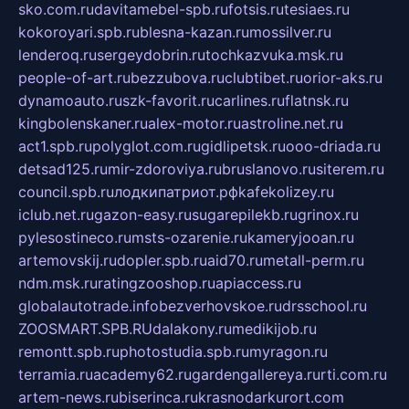
sko.com.ru
davitamebel-spb.ru
fotsis.ru
tesiaes.ru
kokoroyari.spb.ru
blesna-kazan.ru
mossilver.ru
lenderoq.ru
sergeydobrin.ru
tochkazvuka.msk.ru
people-of-art.ru
bezzubova.ru
clubtibet.ru
orior-aks.ru
dynamoauto.ru
szk-favorit.ru
carlines.ru
flatnsk.ru
kingbolenskaner.ru
alex-motor.ru
astroline.net.ru
act1.spb.ru
polyglot.com.ru
gidlipetsk.ru
ooo-driada.ru
detsad125.ru
mir-zdoroviya.ru
bruslanovo.ru
siterem.ru
council.spb.ru
лодкипатриот.рф
kafekolizey.ru
iclub.net.ru
gazon-easy.ru
sugarepilekb.ru
grinox.ru
pylesostineco.ru
msts-ozarenie.ru
kameryjooan.ru
artemovskij.ru
dopler.spb.ru
aid70.ru
metall-perm.ru
ndm.msk.ru
ratingzooshop.ru
apiaccess.ru
globalautotrade.info
bezverhovskoe.ru
drsschool.ru
ZOOSMART.SPB.RU
dalakony.ru
medikijob.ru
remontt.spb.ru
photostudia.spb.ru
myragon.ru
terramia.ru
academy62.ru
gardengallereya.ru
rti.com.ru
artem-news.ru
biserinca.ru
krasnodarkurort.com