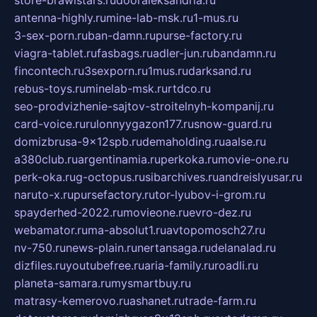
store-brawlstars.ru
dooraleksandria.ru
antenna-highly.ru
mine-lab-msk.ru
1-mus.ru
3-sex-porn.ru
ban-damn.ru
purse-factory.ru
viagra-tablet.ru
fasbags.ru
adler-jun.ru
bandamn.ru
fincontech.ru
3sexporn.ru
1mus.ru
darksand.ru
rebus-toys.ru
minelab-msk.ru
rtdco.ru
seo-prodvizhenie-sajtov-stroitelnyh-kompanij.ru
card-voice.ru
rulonnyygazon177.ru
snow-guard.ru
domizbrusa-9x12spb.ru
demaholding.ru
aalse.ru
a380club.ru
argentinamia.ru
perkoka.ru
movie-one.ru
perk-oka.ru
g-octopus.ru
sibarchives.ru
andreislyusar.ru
naruto-x.ru
pursefactory.ru
tor-lyubov-i-grom.ru
spayderhed-2022.ru
movieone.ru
evro-dez.ru
webamator.ru
ma-absolut1.ru
avtopomosch27.ru
nv-750.ru
news-plain.ru
nertansaga.ru
delanalad.ru
dizfiles.ru
youtubefree.ru
aria-family.ru
roadli.ru
planeta-samara.ru
mysmartbuy.ru
matrasy-kemerovo.ru
ashanet.ru
trade-farm.ru