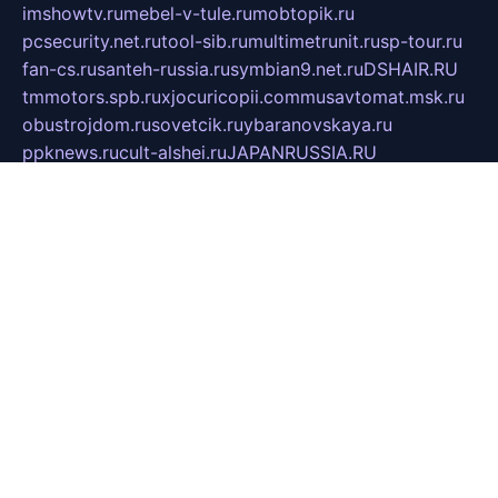
imshowtv.ru
mebel-v-tule.ru
mobtopik.ru
pcsecurity.net.ru
tool-sib.ru
multimetrunit.ru
sp-tour.ru
fan-cs.ru
santeh-russia.ru
symbian9.net.ru
DSHAIR.RU
tmmotors.spb.ru
xjocuricopii.com
musavtomat.msk.ru
obustrojdom.ru
sovetcik.ru
ybaranovskaya.ru
ppknews.ru
cult-alshei.ru
JAPANRUSSIA.RU
proekciyamebel.ru
imper-finans.ru
rim.org.ru
glamourai.ru
brassminus.ru
zabor-pro.ru
ftn.pp.ru
dorogoe58.ru
laimengpacker.ru
kuzova-zapchasti.ru
sageerp.ru
taxodrom.ru
dsrazvitie.ru
hardcity.net.ru
ratinghomegames.ru
topservice25.ru
gubernyan.ru
gtglasslined.ru
ii4.ru
tssport.spb.ru
andorra24.com
blackwallstreet.ru
oboimos.ru
optim-doors.com.ru
ikuch.ru
nycr.org.ru
npa21.ru
vremya-ch.spb.ru
desert000.ru
ivtorgi.ru
ifiori.ru
catalog-statei.ru
dcv.org.ru
spetsmaster174.ru
ipkameryhiseeu.ru
dum26.ru
ruspol.spb.ru
fr-opendp.ru
kam-solnyshko.ru
cheyenne-arapaho.ru
sevzapmetal.spb.ru