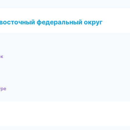
евосточный федеральный округ
ок
уре