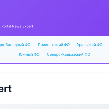
 Portal News Expert
ро-Западный ФО
Приволжский ФО
Уральский ФО
Южный ФО
Северо-Кавказский ФО
ert