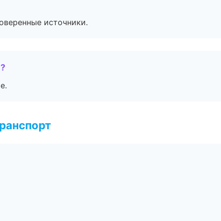
роверенные источники.
е?
е.
транспорт