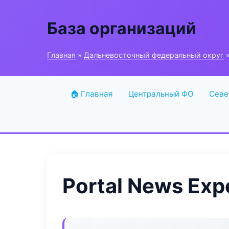
База организаций
Главная
»
Дальневосточный федеральный округ
»
🏠 Главная
Центральный ФО
Севе
Portal News Exp