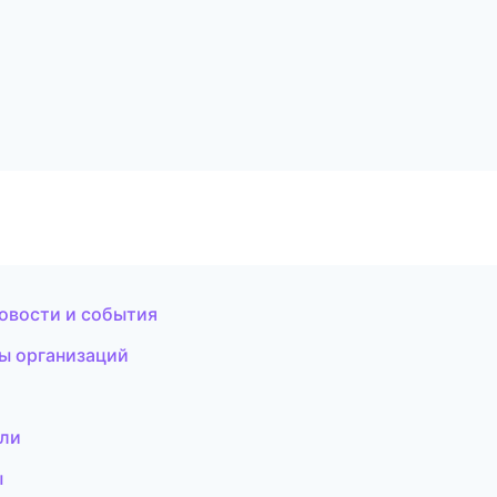
новости и события
цы организаций
ели
ы