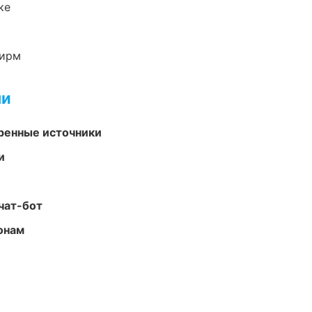
ке
фирм
ми
еренные источники
и
чат-бот
онам