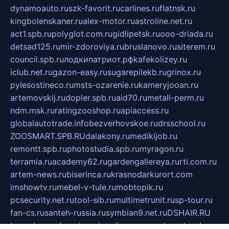
dynamoauto.ru
szk-favorit.ru
carlines.ru
flatnsk.ru
kingbolenskaner.ru
alex-motor.ru
astroline.net.ru
act1.spb.ru
polyglot.com.ru
gidlipetsk.ru
ooo-driada.ru
detsad125.ru
mir-zdoroviya.ru
bruslanovo.ru
siterem.ru
council.spb.ru
лодкипатриот.рф
kafekolizey.ru
iclub.net.ru
gazon-easy.ru
sugarepilekb.ru
grinox.ru
pylesostineco.ru
msts-ozarenie.ru
kameryjooan.ru
artemovskij.ru
dopler.spb.ru
aid70.ru
metall-perm.ru
ndm.msk.ru
ratingzooshop.ru
apiaccess.ru
globalautotrade.info
bezverhovskoe.ru
drsschool.ru
ZOOSMART.SPB.RU
dalakony.ru
medikijob.ru
remontt.spb.ru
photostudia.spb.ru
myragon.ru
terramia.ru
academy62.ru
gardengallereya.ru
rti.com.ru
artem-news.ru
biserinca.ru
krasnodarkurort.com
imshowtv.ru
mebel-v-tule.ru
mobtopik.ru
pcsecurity.net.ru
tool-sib.ru
multimetrunit.ru
sp-tour.ru
fan-cs.ru
santeh-russia.ru
symbian9.net.ru
DSHAIR.RU
tmmotors.spb.ru
xjocuricopii.com
musavtomat.msk.ru