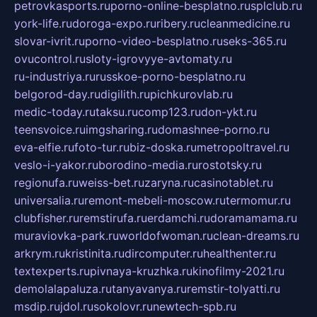
petrovkasports.ru
porno-online-besplatno.ru
splclub.ru
york-life.ru
doroga-expo.ru
ribery.ru
cleanmedicine.ru
slovar-ivrit.ru
porno-video-besplatno.ru
seks-365.ru
ovucontrol.ru
sloty-igrovyye-avtomaty.ru
ru-industriya.ru
russkoe-porno-besplatno.ru
belgorod-day.ru
digilith.ru
pichkurovlab.ru
medic-today.ru
taksu.ru
comp123.ru
don-ykt.ru
teensvoice.ru
imgsharing.ru
domashnee-porno.ru
eva-elfie.ru
foto-tur.ru
biz-doska.ru
metropoltravel.ru
veslo-i-yakor.ru
borodino-media.ru
rostotsky.ru
regionufa.ru
weiss-bet.ru
zaryna.ru
casinotablet.ru
universalia.ru
remont-mebeli-moscow.ru
termomur.ru
clubfisher.ru
remstirufa.ru
erdamchi.ru
doramamama.ru
muraviovka-park.ru
worldofwoman.ru
clean-dreams.ru
arkrym.ru
kristinita.ru
dircomputer.ru
healthenter.ru
textexperts.ru
pivnaya-kruzhka.ru
kinofilmy-2021.ru
demolalapaluza.ru
tanyavanya.ru
remstir-tolyatti.ru
msdip.ru
jdol.ru
sokolovr.ru
newtech-spb.ru