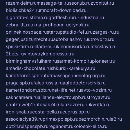
rezemkleim.ru
massage-tai.ru
seonub.ru
zvonitut.ru
biolisichka24.ru
mncraft-download.ru
algoritm-sistema.ru
godflesh.ru
ru-industria.ru
zebra-tlt.ru
okna-proficom.ru
erynok.ru
onlinekinospace.ru
startupstudio-fefu.ru
zarges-ru.ru
gegenjustizunrecht.ru
autobalashov.ru
utrovortu.ru
spiski-firm.ru
elara-m.ru
kinomusorka.ru
mkcslava.ru
2bets.ru
vintovoykompressor.ru
birminghamvsfulham.ru
sarmat-komp.ru
pioneeri.ru
amadis-chocolate.ru
shkurki-karakulya.ru
kanotiforet.spb.ru
tutmassage.ru
ecolog.org.ru
praga.spb.ru
falcorussia.ru
autodoctorservis.ru
kamertondom.spb.ru
net-life.net.ru
avto-vozim.ru
sakhcamera.ru
alliance-electro.spb.ru
stroyavt.ru
controlweb1.ru
tdsak74.ru
kinzozo-ru.ru
kvotka.ru
iron-snab.ru
costa-bella.ru
eugrus.pp.ru
associaciya39.ru
primexpo.spb.ru
bezmorchin.ru
ia2.ru
cpt21.ru
ispecspb.ru
regahost.ru
kolosok-elita.ru