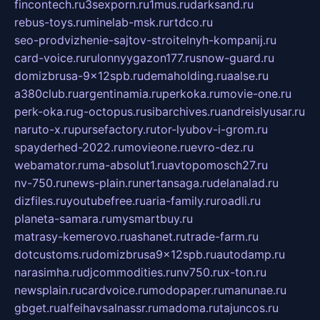
fincontech.ru
3sexporn.ru
1mus.ru
darksand.ru
rebus-toys.ru
minelab-msk.ru
rtdco.ru
seo-prodvizhenie-sajtov-stroitelnyh-kompanij.ru
card-voice.ru
rulonnyygazon177.ru
snow-guard.ru
domizbrusa-9x12spb.ru
demaholding.ru
aalse.ru
a380club.ru
argentinamia.ru
perkoka.ru
movie-one.ru
perk-oka.ru
g-octopus.ru
sibarchives.ru
andreislyusar.ru
naruto-x.ru
pursefactory.ru
tor-lyubov-i-grom.ru
spayderhed-2022.ru
movieone.ru
evro-dez.ru
webamator.ru
ma-absolut1.ru
avtopomosch27.ru
nv-750.ru
news-plain.ru
nertansaga.ru
delanalad.ru
dizfiles.ru
youtubefree.ru
aria-family.ru
roadli.ru
planeta-samara.ru
mysmartbuy.ru
matrasy-kemerovo.ru
ashanet.ru
trade-farm.ru
dotcustoms.ru
domizbrusa9x12spb.ru
autodamp.ru
narasimha.ru
djcommodities.ru
nv750.ru
x-ton.ru
newsplain.ru
cardvoice.ru
modopaper.ru
manunae.ru
gbget.ru
alfeihavsalnassr.ru
madoma.ru
tajuncos.ru