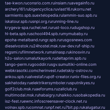
tae-kwon.ru
consrio.com.ru
insiam.ru
avegainfo.ru
archery161.ru
bigencyclica.ru
vlast16.ru
korru.net
sarmiento.spb.su
extelopedia.ru
lammin-suo.spb.ru
iskatour.spb.ru
snpi.org.ru
running-line.ru
krygeva-spa.ru
chel.net.ru
rust-loco.ru
dugshop.ru
hl-beta.spb.ru
school494.spb.ru
mymubaby.ru
epoha-metalband.ru
ngr.spb.ru
rusgosnews.com
dieselvostok.ru
24hostel.msk.ru
w-dev.ru
f-ship.ru
regsmi.ru
filmnetwork.ru
malinasp.ru
kinosvin.ru
h2o-salon.ru
malutkayork.ru
deltaprim.spb.ru
tango-perm.ru
gooddir.ru
sgv.su
multiki-online.com
webkrasotki.com
cherinvest.ru
detskiy-ostrov.ru
ankou.spb.ru
alvesta1.ru
pdf-creator.ru
nix-files.org.ru
sakhatoday.ru
elektrikersymboler.ru
sputnikyes.ru
golf2club.msk.ru
aeforums.ru
zallclub.ru
multimodal.msk.ru
habaigry.ru
haikko.ru
sobakopedia.ru
isz-fest.ru
ewnc.info
screensaver-clock.net.ru
volnav.spb.ru
comnat.ru
npf.net.ru
7bit.pp.ru
kalugatur.ru