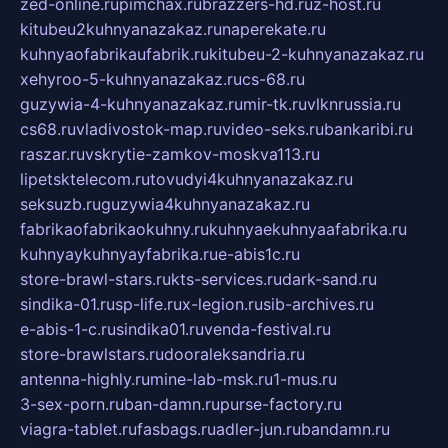
zed-online.ru
pimchax.ru
brazzers-hd.ru
z-host.ru
kitubeu2kuhnyanazakaz.ru
naperekate.ru
kuhnyaofabrikaufabrik.ru
kitubeu-2-kuhnyanazakaz.ru
xehyroo-5-kuhnyanazakaz.ru
cs-68.ru
guzywia-4-kuhnyanazakaz.ru
mir-tk.ru
vlknrussia.ru
cs68.ru
vladivostok-map.ru
video-seks.ru
bankaribi.ru
raszar.ru
vskrytie-zamkov-moskva113.ru
lipetsktelecom.ru
tovudyi4kuhnyanazakaz.ru
seksuzb.ru
guzywia4kuhnyanazakaz.ru
fabrikaofabrikaokuhny.ru
kuhnyaekuhnyaafabrika.ru
kuhnyaykuhnyayfabrika.ru
e-abis1c.ru
store-brawl-stars.ru
kts-services.ru
dark-sand.ru
sindika-01.ru
sp-life.ru
x-legion.ru
sib-archives.ru
e-abis-1-c.ru
sindika01.ru
venda-festival.ru
store-brawlstars.ru
dooraleksandria.ru
antenna-highly.ru
mine-lab-msk.ru
1-mus.ru
3-sex-porn.ru
ban-damn.ru
purse-factory.ru
viagra-tablet.ru
fasbags.ru
adler-jun.ru
bandamn.ru