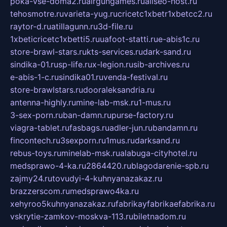
poka-vse-doma2.ru
airgungames.ru
allseo-host.ru
tehosmotre.ru
varieta-yug.ru
cricetc1xbetr1xbetcc2.ru
raytor-d.ru
atillagunn.ru
3d-file.ru
1xbeticricetc1xbetti5.ru
uafoot-statti.ru
e-abis1c.ru
store-brawl-stars.ru
kts-services.ru
dark-sand.ru
sindika-01.ru
sp-life.ru
x-legion.ru
sib-archives.ru
e-abis-1-c.ru
sindika01.ru
venda-festival.ru
store-brawlstars.ru
dooraleksandria.ru
antenna-highly.ru
mine-lab-msk.ru
1-mus.ru
3-sex-porn.ru
ban-damn.ru
purse-factory.ru
viagra-tablet.ru
fasbags.ru
adler-jun.ru
bandamn.ru
fincontech.ru
3sexporn.ru
1mus.ru
darksand.ru
rebus-toys.ru
minelab-msk.ru
alabuga-cityhotel.ru
medsprawo-4-ka.ru
2864420.ru
blagodarenie-spb.ru
zajmy24.ru
tovudyi-4-kuhnyanazakaz.ru
brazzerscom.ru
medsprawo4ka.ru
xehyroo5kuhnyanazakaz.ru
fabrikayfabrikaefabrika.ru
vskrytie-zamkov-moskva-113.ru
biletnadom.ru