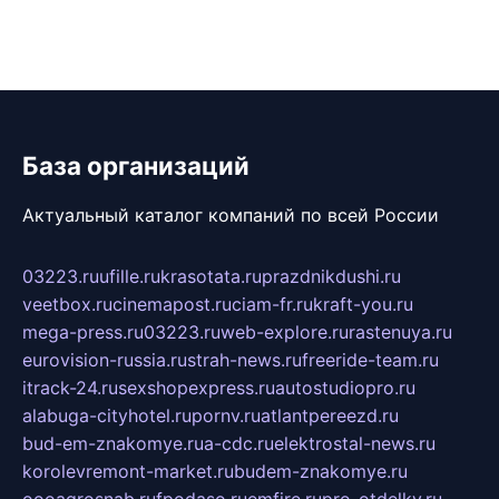
База организаций
Актуальный каталог компаний по всей России
03223.ru
ufille.ru
krasotata.ru
prazdnikdushi.ru
veetbox.ru
cinemapost.ru
ciam-fr.ru
kraft-you.ru
mega-press.ru
03223.ru
web-explore.ru
rastenuya.ru
eurovision-russia.ru
strah-news.ru
freeride-team.ru
itrack-24.ru
sexshopexpress.ru
autostudiopro.ru
alabuga-cityhotel.ru
pornv.ru
atlantpereezd.ru
bud-em-znakomye.ru
a-cdc.ru
elektrostal-news.ru
korolevremont-market.ru
budem-znakomye.ru