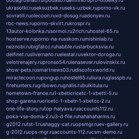
oooagrosnab.ru
fpodaso.ru
emfire.ru
pro-otdelky.ru
ukrasotki.ru
seksuzbek.ru
seks-uzbek.ru
porno-vk.ru
sovratili.ru
olecoon.ru
vd-dosug.ru
adonyev.ru
rbc-news.ru
porno-skvirt.ru
krospr.ru
13autor-kolonka.ru
sormol.ru
2rich.ru
hostel-65.ru
hostserve.ru
porno-na-russkom.ru
mishinlab.ru
neznobi.ru
bigfatcc.ru
habble.ru
starbucksvia.ru
delfinet.ru
silvernano.ru
elestal.ru
vektor-doroga.ru
velotrenajery.ru
pronso54.ru
lenasever.ru
lovinskix.ru
show-pets.ru
smartnews03.ru
discofoxworld.ru
miraclecoon.ru
pongup.ru
hostel65.ru
liura.ru
glasspb.ru
firehunters.ru
gribowo.ru
gnalis.ru
bulkitula.ru
hometown-france.ru
1-xbeticricetc-1-xbetti-5.ru
shop-garena.ru
cricetc-1-xbetr-1-xbetcc-2.ru
one-life-story.ru
top-halyava.ru
accounts112.ru
poka-vse-doma-2.ru
3-d-file.ru
hahahaharms.ru
g2012.ru
tst-1.ru
shaggy-cat.ru
opsmgr.ru
ev-gallery.ru
g-2012.ru
ops-mgr.ru
accounts-112.ru
csm-demo.ru