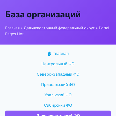
База организаций
Главная
»
Дальневосточный федеральный округ
» Portal
Pages Hot
🏠 Главная
Центральный ФО
Северо-Западный ФО
Приволжский ФО
Уральский ФО
Сибирский ФО
Дальневосточный ФО