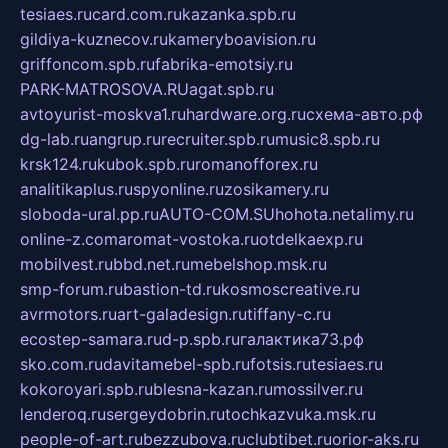
tesiaes.ru
card.com.ru
kazanka.spb.ru
gildiya-kuznecov.ru
kameryboavision.ru
griffoncom.spb.ru
fabrika-emotsiy.ru
PARK-MATROSOVA.RU
agat.spb.ru
avtoyurist-moskva1.ru
hardware.org.ru
схема-авто.рф
dg-lab.ru
angrup.ru
recruiter.spb.ru
music8.spb.ru
krsk124.ru
kubok.spb.ru
romanofforex.ru
analitikaplus.ru
spyonline.ru
zosikamery.ru
sloboda-ural.pp.ru
AUTO-COM.SU
hohota.net
alimy.ru
online-z.com
aromat-vostoka.ru
otdelkaexp.ru
mobilvest.ru
bbd.net.ru
mebelshop.msk.ru
smp-forum.ru
bastion-td.ru
kosmoscreative.ru
avrmotors.ru
art-galadesign.ru
tiffany-c.ru
ecostep-samara.ru
d-p.spb.ru
галактика73.рф
sko.com.ru
davitamebel-spb.ru
fotsis.ru
tesiaes.ru
kokoroyari.spb.ru
blesna-kazan.ru
mossilver.ru
lenderoq.ru
sergeydobrin.ru
tochkazvuka.msk.ru
people-of-art.ru
bezzubova.ru
clubtibet.ru
orior-aks.ru