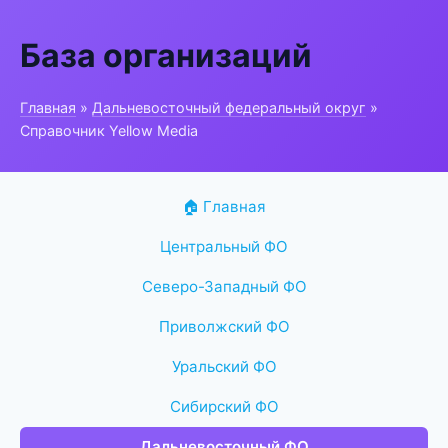
База организаций
Главная
»
Дальневосточный федеральный округ
»
Справочник Yellow Media
🏠 Главная
Центральный ФО
Северо-Западный ФО
Приволжский ФО
Уральский ФО
Сибирский ФО
Дальневосточный ФО