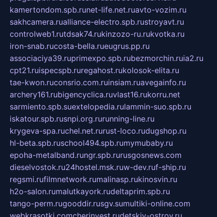
kamertondom.spb.ru
net-life.net.ru
avto-vozim.ru
sakhcamera.ru
alliance-electro.spb.ru
stroyavt.ru
controlweb1.ru
tdsak74.ru
kinzozo-ru.ru
kvotka.ru
iron-snab.ru
costa-bella.ru
eugrus.pp.ru
associaciya39.ru
primexpo.spb.ru
bezmorchin.ru
ia2.ru
cpt21.ru
ispecspb.ru
regahost.ru
kolosok-elita.ru
tae-kwon.ru
consrio.com.ru
insiam.ru
avegainfo.ru
archery161.ru
bigencyclica.ru
vlast16.ru
korru.net
sarmiento.spb.su
extelopedia.ru
lammin-suo.spb.ru
iskatour.spb.ru
snpi.org.ru
running-line.ru
krygeva-spa.ru
chel.net.ru
rust-loco.ru
dugshop.ru
hl-beta.spb.ru
school494.spb.ru
mymubaby.ru
epoha-metalband.ru
ngr.spb.ru
rusgosnews.com
dieselvostok.ru
24hostel.msk.ru
w-dev.ru
f-ship.ru
regsmi.ru
filmnetwork.ru
malinasp.ru
kinosvin.ru
h2o-salon.ru
malutkayork.ru
deltaprim.spb.ru
tango-perm.ru
gooddir.ru
sgv.su
multiki-online.com
webkrasotki.com
cherinvest.ru
detskiy-ostrov.ru