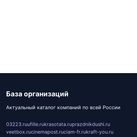
База организаций
Актуальный каталог компаний по всей России
03223.ru
ufille.ru
krasotata.ru
prazdnikdushi.ru
veetbox.ru
cinemapost.ru
ciam-fr.ru
kraft-you.ru