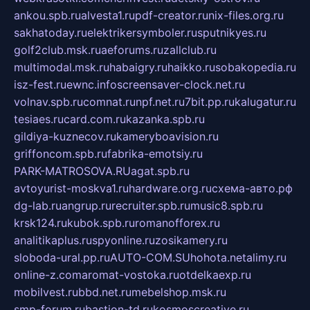
ankou.spb.ru
alvesta1.ru
pdf-creator.ru
nix-files.org.ru
sakhatoday.ru
elektrikersymboler.ru
sputnikyes.ru
golf2club.msk.ru
aeforums.ru
zallclub.ru
multimodal.msk.ru
habaigry.ru
haikko.ru
sobakopedia.ru
isz-fest.ru
ewnc.info
screensaver-clock.net.ru
volnav.spb.ru
comnat.ru
npf.net.ru
7bit.pp.ru
kalugatur.ru
tesiaes.ru
card.com.ru
kazanka.spb.ru
gildiya-kuznecov.ru
kameryboavision.ru
griffoncom.spb.ru
fabrika-emotsiy.ru
PARK-MATROSOVA.RU
agat.spb.ru
avtoyurist-moskva1.ru
hardware.org.ru
схема-авто.рф
dg-lab.ru
angrup.ru
recruiter.spb.ru
music8.spb.ru
krsk124.ru
kubok.spb.ru
romanofforex.ru
analitikaplus.ru
spyonline.ru
zosikamery.ru
sloboda-ural.pp.ru
AUTO-COM.SU
hohota.net
alimy.ru
online-z.com
aromat-vostoka.ru
otdelkaexp.ru
mobilvest.ru
bbd.net.ru
mebelshop.msk.ru
smp-forum.ru
bastion-td.ru
kosmoscreative.ru