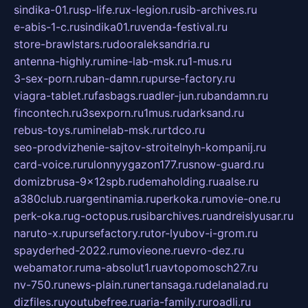
sindika-01.ru
sp-life.ru
x-legion.ru
sib-archives.ru
e-abis-1-c.ru
sindika01.ru
venda-festival.ru
store-brawlstars.ru
dooraleksandria.ru
antenna-highly.ru
mine-lab-msk.ru
1-mus.ru
3-sex-porn.ru
ban-damn.ru
purse-factory.ru
viagra-tablet.ru
fasbags.ru
adler-jun.ru
bandamn.ru
fincontech.ru
3sexporn.ru
1mus.ru
darksand.ru
rebus-toys.ru
minelab-msk.ru
rtdco.ru
seo-prodvizhenie-sajtov-stroitelnyh-kompanij.ru
card-voice.ru
rulonnyygazon177.ru
snow-guard.ru
domizbrusa-9x12spb.ru
demaholding.ru
aalse.ru
a380club.ru
argentinamia.ru
perkoka.ru
movie-one.ru
perk-oka.ru
g-octopus.ru
sibarchives.ru
andreislyusar.ru
naruto-x.ru
pursefactory.ru
tor-lyubov-i-grom.ru
spayderhed-2022.ru
movieone.ru
evro-dez.ru
webamator.ru
ma-absolut1.ru
avtopomosch27.ru
nv-750.ru
news-plain.ru
nertansaga.ru
delanalad.ru
dizfiles.ru
youtubefree.ru
aria-family.ru
roadli.ru