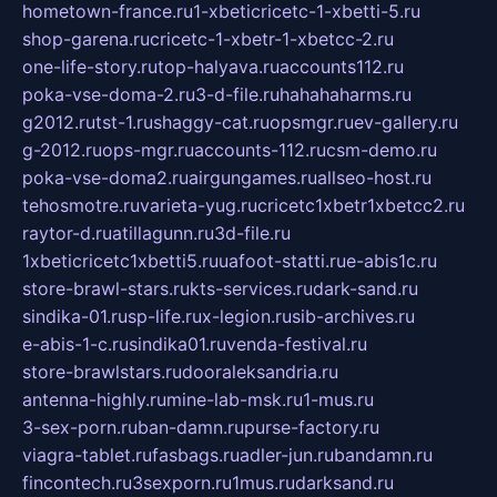
hometown-france.ru
1-xbeticricetc-1-xbetti-5.ru
shop-garena.ru
cricetc-1-xbetr-1-xbetcc-2.ru
one-life-story.ru
top-halyava.ru
accounts112.ru
poka-vse-doma-2.ru
3-d-file.ru
hahahaharms.ru
g2012.ru
tst-1.ru
shaggy-cat.ru
opsmgr.ru
ev-gallery.ru
g-2012.ru
ops-mgr.ru
accounts-112.ru
csm-demo.ru
poka-vse-doma2.ru
airgungames.ru
allseo-host.ru
tehosmotre.ru
varieta-yug.ru
cricetc1xbetr1xbetcc2.ru
raytor-d.ru
atillagunn.ru
3d-file.ru
1xbeticricetc1xbetti5.ru
uafoot-statti.ru
e-abis1c.ru
store-brawl-stars.ru
kts-services.ru
dark-sand.ru
sindika-01.ru
sp-life.ru
x-legion.ru
sib-archives.ru
e-abis-1-c.ru
sindika01.ru
venda-festival.ru
store-brawlstars.ru
dooraleksandria.ru
antenna-highly.ru
mine-lab-msk.ru
1-mus.ru
3-sex-porn.ru
ban-damn.ru
purse-factory.ru
viagra-tablet.ru
fasbags.ru
adler-jun.ru
bandamn.ru
fincontech.ru
3sexporn.ru
1mus.ru
darksand.ru