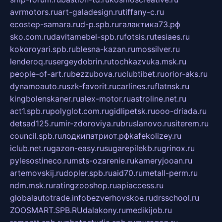
avrmotors.ru
art-galadesign.ru
tiffany-c.ru
ecostep-samara.ru
d-p.spb.ru
галактика73.рф
sko.com.ru
davitamebel-spb.ru
fotsis.ru
tesiaes.ru
kokoroyari.spb.ru
blesna-kazan.ru
mossilver.ru
lenderoq.ru
sergeydobrin.ru
tochkazvuka.msk.ru
people-of-art.ru
bezzubova.ru
clubtibet.ru
orior-aks.ru
dynamoauto.ru
szk-favorit.ru
carlines.ru
flatnsk.ru
kingbolenskaner.ru
alex-motor.ru
astroline.net.ru
act1.spb.ru
polyglot.com.ru
gidlipetsk.ru
ooo-driada.ru
detsad125.ru
mir-zdoroviya.ru
bruslanovo.ru
siterem.ru
council.spb.ru
лодкипатриот.рф
kafekolizey.ru
iclub.net.ru
gazon-easy.ru
sugarepilekb.ru
grinox.ru
pylesostineco.ru
msts-ozarenie.ru
kameryjooan.ru
artemovskij.ru
dopler.spb.ru
aid70.ru
metall-perm.ru
ndm.msk.ru
ratingzooshop.ru
apiaccess.ru
globalautotrade.info
bezverhovskoe.ru
drsschool.ru
ZOOSMART.SPB.RU
dalakony.ru
medikijob.ru