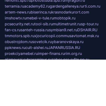
remontt.spb.ru
photostudia.spb.ru
myragon.ru
terramia.ru
academy62.ru
gardengallereya.ru
rti.com.ru
artem-news.ru
biserinca.ru
krasnodarkurort.com
imshowtv.ru
mebel-v-tule.ru
mobtopik.ru
pcsecurity.net.ru
tool-sib.ru
multimetrunit.ru
sp-tour.ru
fan-cs.ru
santeh-russia.ru
symbian9.net.ru
DSHAIR.RU
tmmotors.spb.ru
xjocuricopii.com
musavtomat.msk.ru
obustrojdom.ru
sovetcik.ru
ybaranovskaya.ru
ppknews.ru
cult-alshei.ru
JAPANRUSSIA.RU
proekciyamebel.ru
imper-finans.ru
rim.org.ru
glamourai.ru
brassminus.ru
zabor-pro.ru
ftn.pp.ru
dorogoe58.ru
laimengpacker.ru
kuzova-zapchasti.ru
sageerp.ru
taxodrom.ru
dsrazvitie.ru
hardcity.net.ru
ratinghomegames.ru
topservice25.ru
gubernyan.ru
gtglasslined.ru
ii4.ru
tssport.spb.ru
andorra24.com
blackwallstreet.ru
oboimos.ru
optim-doors.com.ru
ikuch.ru
nycr.org.ru
npa21.ru
vremya-ch.spb.ru
desert000.ru
ivtorgi.ru
ifiori.ru
catalog-statei.ru