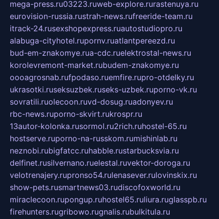
mega-press.ru
03223.ru
web-explore.ru
rastenuya.ru
eurovision-russia.ru
strah-news.ru
freeride-team.ru
itrack-24.ru
sexshopexpress.ru
autostudiopro.ru
alabuga-cityhotel.ru
pornv.ru
atlantpereezd.ru
bud-em-znakomye.ru
a-cdc.ru
elektrostal-news.ru
korolevremont-market.ru
budem-znakomye.ru
oooagrosnab.ru
fpodaso.ru
emfire.ru
pro-otdelky.ru
ukrasotki.ru
seksuzbek.ru
seks-uzbek.ru
porno-vk.ru
sovratili.ru
olecoon.ru
vd-dosug.ru
adonyev.ru
rbc-news.ru
porno-skvirt.ru
krospr.ru
13autor-kolonka.ru
sormol.ru
2rich.ru
hostel-65.ru
hostserve.ru
porno-na-russkom.ru
mishinlab.ru
neznobi.ru
bigfatcc.ru
habble.ru
starbucksvia.ru
delfinet.ru
silvernano.ru
elestal.ru
vektor-doroga.ru
velotrenajery.ru
pronso54.ru
lenasever.ru
lovinskix.ru
show-pets.ru
smartnews03.ru
discofoxworld.ru
miraclecoon.ru
pongup.ru
hostel65.ru
liura.ru
glasspb.ru
firehunters.ru
gribowo.ru
gnalis.ru
bulkitula.ru