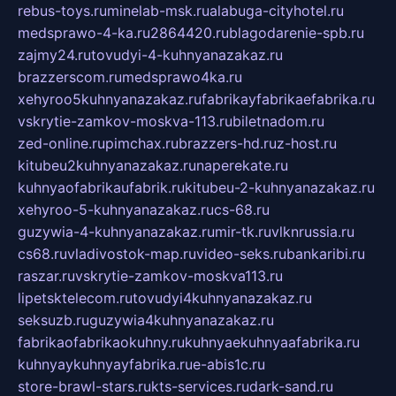
rebus-toys.ru
minelab-msk.ru
alabuga-cityhotel.ru
medsprawo-4-ka.ru
2864420.ru
blagodarenie-spb.ru
zajmy24.ru
tovudyi-4-kuhnyanazakaz.ru
brazzerscom.ru
medsprawo4ka.ru
xehyroo5kuhnyanazakaz.ru
fabrikayfabrikaefabrika.ru
vskrytie-zamkov-moskva-113.ru
biletnadom.ru
zed-online.ru
pimchax.ru
brazzers-hd.ru
z-host.ru
kitubeu2kuhnyanazakaz.ru
naperekate.ru
kuhnyaofabrikaufabrik.ru
kitubeu-2-kuhnyanazakaz.ru
xehyroo-5-kuhnyanazakaz.ru
cs-68.ru
guzywia-4-kuhnyanazakaz.ru
mir-tk.ru
vlknrussia.ru
cs68.ru
vladivostok-map.ru
video-seks.ru
bankaribi.ru
raszar.ru
vskrytie-zamkov-moskva113.ru
lipetsktelecom.ru
tovudyi4kuhnyanazakaz.ru
seksuzb.ru
guzywia4kuhnyanazakaz.ru
fabrikaofabrikaokuhny.ru
kuhnyaekuhnyaafabrika.ru
kuhnyaykuhnyayfabrika.ru
e-abis1c.ru
store-brawl-stars.ru
kts-services.ru
dark-sand.ru