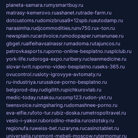
planeta-samara.ru
mysmartbuy.ru
matrasy-kemerovo.ru
ashanet.ru
trade-farm.ru
dotcustoms.ru
domizbrusa9x12spb.ru
autodamp.ru
narasimha.ru
djcommodities.ru
nv750.ru
x-ton.ru
newsplain.ru
cardvoice.ru
modopaper.ru
manunae.ru
gbget.ru
alfeihavsalnassr.ru
madoma.ru
tajuncos.ru
petrovkasports.ru
porno-online-besplatno.ru
splclub.ru
york-life.ru
doroga-expo.ru
ribery.ru
cleanmedicine.ru
slovar-ivrit.ru
porno-video-besplatno.ru
seks-365.ru
ovucontrol.ru
sloty-igrovyye-avtomaty.ru
ru-industriya.ru
russkoe-porno-besplatno.ru
belgorod-day.ru
digilith.ru
pichkurovlab.ru
medic-today.ru
taksu.ru
comp123.ru
don-ykt.ru
teensvoice.ru
imgsharing.ru
domashnee-porno.ru
eva-elfie.ru
foto-tur.ru
biz-doska.ru
metropoltravel.ru
veslo-i-yakor.ru
borodino-media.ru
rostotsky.ru
regionufa.ru
weiss-bet.ru
zaryna.ru
casinotablet.ru
universalia.ru
remont-mebeli-moscow.ru
termomur.ru