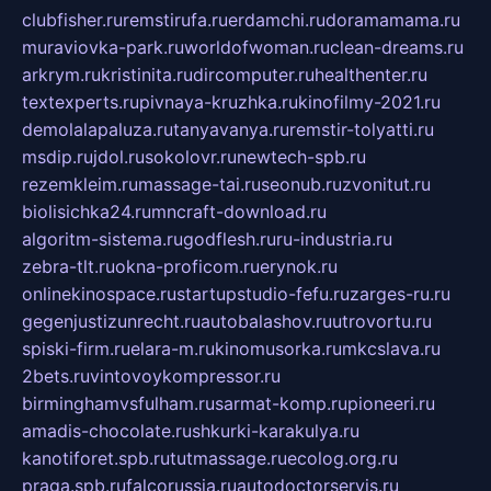
clubfisher.ru
remstirufa.ru
erdamchi.ru
doramamama.ru
muraviovka-park.ru
worldofwoman.ru
clean-dreams.ru
arkrym.ru
kristinita.ru
dircomputer.ru
healthenter.ru
textexperts.ru
pivnaya-kruzhka.ru
kinofilmy-2021.ru
demolalapaluza.ru
tanyavanya.ru
remstir-tolyatti.ru
msdip.ru
jdol.ru
sokolovr.ru
newtech-spb.ru
rezemkleim.ru
massage-tai.ru
seonub.ru
zvonitut.ru
biolisichka24.ru
mncraft-download.ru
algoritm-sistema.ru
godflesh.ru
ru-industria.ru
zebra-tlt.ru
okna-proficom.ru
erynok.ru
onlinekinospace.ru
startupstudio-fefu.ru
zarges-ru.ru
gegenjustizunrecht.ru
autobalashov.ru
utrovortu.ru
spiski-firm.ru
elara-m.ru
kinomusorka.ru
mkcslava.ru
2bets.ru
vintovoykompressor.ru
birminghamvsfulham.ru
sarmat-komp.ru
pioneeri.ru
amadis-chocolate.ru
shkurki-karakulya.ru
kanotiforet.spb.ru
tutmassage.ru
ecolog.org.ru
praga.spb.ru
falcorussia.ru
autodoctorservis.ru