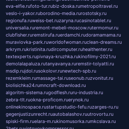
eva-elfie.ru
foto-tur.ru
biz-doska.ru
metropoltravel.ru
veslo-i-yakor.ru
borodino-media.ru
rostotsky.ru
regionufa.ru
weiss-bet.ru
zaryna.ru
casinotablet.ru
universalia.ru
remont-mebeli-moscow.ru
termomur.ru
clubfisher.ru
remstirufa.ru
erdamchi.ru
doramamama.ru
muraviovka-park.ru
worldofwoman.ru
clean-dreams.ru
arkrym.ru
kristinita.ru
dircomputer.ru
healthenter.ru
textexperts.ru
pivnaya-kruzhka.ru
kinofilmy-2021.ru
demolalapaluza.ru
tanyavanya.ru
remstir-tolyatti.ru
msdip.ru
jdol.ru
sokolovr.ru
newtech-spb.ru
rezemkleim.ru
massage-tai.ru
seonub.ru
zvonitut.ru
biolisichka24.ru
mncraft-download.ru
algoritm-sistema.ru
godflesh.ru
ru-industria.ru
zebra-tlt.ru
okna-proficom.ru
erynok.ru
onlinekinospace.ru
startupstudio-fefu.ru
zarges-ru.ru
gegenjustizunrecht.ru
autobalashov.ru
utrovortu.ru
spiski-firm.ru
elara-m.ru
kinomusorka.ru
mkcslava.ru
2bets.ru
vintovoykompressor.ru