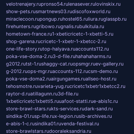
velotrenajery.ru
pronso54.ru
lenasever.ru
lovinskix.ru
show-pets.ru
smartnews03.ru
discofoxworld.ru
miraclecoon.ru
pongup.ru
hostel65.ru
liura.ru
glasspb.ru
firehunters.ru
gribowo.ru
gnalis.ru
bulkitula.ru
hometown-france.ru
1-xbeticricetc-1-xbetti-5.ru
shop-garena.ru
cricetc-1-xbetr-1-xbetcc-2.ru
one-life-story.ru
top-halyava.ru
accounts112.ru
poka-vse-doma-2.ru
3-d-file.ru
hahahaharms.ru
g2012.ru
tst-1.ru
shaggy-cat.ru
opsmgr.ru
ev-gallery.ru
g-2012.ru
ops-mgr.ru
accounts-112.ru
csm-demo.ru
poka-vse-doma2.ru
airgungames.ru
allseo-host.ru
tehosmotre.ru
varieta-yug.ru
cricetc1xbetr1xbetcc2.ru
raytor-d.ru
atillagunn.ru
3d-file.ru
1xbeticricetc1xbetti5.ru
uafoot-statti.ru
e-abis1c.ru
store-brawl-stars.ru
kts-services.ru
dark-sand.ru
sindika-01.ru
sp-life.ru
x-legion.ru
sib-archives.ru
e-abis-1-c.ru
sindika01.ru
venda-festival.ru
store-brawlstars.ru
dooraleksandria.ru