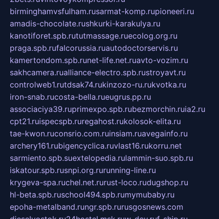
birminghamvsfulham.ru
sarmat-komp.ru
pioneeri.ru
amadis-chocolate.ru
shkurki-karakulya.ru
kanotiforet.spb.ru
tutmassage.ru
ecolog.org.ru
praga.spb.ru
falcorussia.ru
autodoctorservis.ru
kamertondom.spb.ru
net-life.net.ru
avto-vozim.ru
sakhcamera.ru
alliance-electro.spb.ru
stroyavt.ru
controlweb1.ru
tdsak74.ru
kinzozo-ru.ru
kvotka.ru
iron-snab.ru
costa-bella.ru
eugrus.pp.ru
associaciya39.ru
primexpo.spb.ru
bezmorchin.ru
ia2.ru
cpt21.ru
ispecspb.ru
regahost.ru
kolosok-elita.ru
tae-kwon.ru
consrio.com.ru
insiam.ru
avegainfo.ru
archery161.ru
bigencyclica.ru
vlast16.ru
korru.net
sarmiento.spb.su
extelopedia.ru
lammin-suo.spb.ru
iskatour.spb.ru
snpi.org.ru
running-line.ru
krygeva-spa.ru
chel.net.ru
rust-loco.ru
dugshop.ru
hl-beta.spb.ru
school494.spb.ru
mymubaby.ru
epoha-metalband.ru
ngr.spb.ru
rusgosnews.com