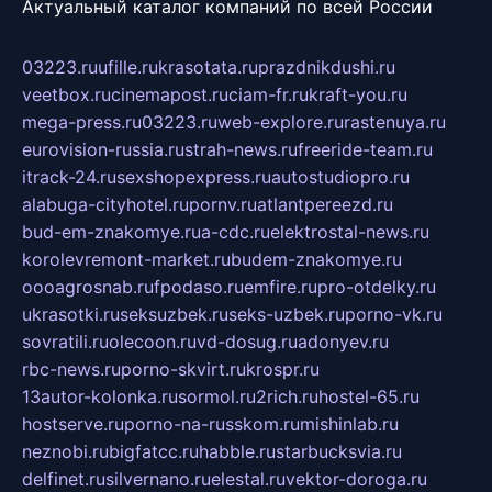
Актуальный каталог компаний по всей России
03223.ru
ufille.ru
krasotata.ru
prazdnikdushi.ru
veetbox.ru
cinemapost.ru
ciam-fr.ru
kraft-you.ru
mega-press.ru
03223.ru
web-explore.ru
rastenuya.ru
eurovision-russia.ru
strah-news.ru
freeride-team.ru
itrack-24.ru
sexshopexpress.ru
autostudiopro.ru
alabuga-cityhotel.ru
pornv.ru
atlantpereezd.ru
bud-em-znakomye.ru
a-cdc.ru
elektrostal-news.ru
korolevremont-market.ru
budem-znakomye.ru
oooagrosnab.ru
fpodaso.ru
emfire.ru
pro-otdelky.ru
ukrasotki.ru
seksuzbek.ru
seks-uzbek.ru
porno-vk.ru
sovratili.ru
olecoon.ru
vd-dosug.ru
adonyev.ru
rbc-news.ru
porno-skvirt.ru
krospr.ru
13autor-kolonka.ru
sormol.ru
2rich.ru
hostel-65.ru
hostserve.ru
porno-na-russkom.ru
mishinlab.ru
neznobi.ru
bigfatcc.ru
habble.ru
starbucksvia.ru
delfinet.ru
silvernano.ru
elestal.ru
vektor-doroga.ru