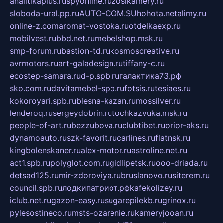
analitikaplus.ru
spyonline.ru
zosikamery.ru
sloboda-ural.pp.ru
AUTO-COM.SU
hohota.net
alimy.ru
online-z.com
aromat-vostoka.ru
otdelkaexp.ru
mobilvest.ru
bbd.net.ru
mebelshop.msk.ru
smp-forum.ru
bastion-td.ru
kosmoscreative.ru
avrmotors.ru
art-galadesign.ru
tiffany-c.ru
ecostep-samara.ru
d-p.spb.ru
галактика73.рф
sko.com.ru
davitamebel-spb.ru
fotsis.ru
tesiaes.ru
kokoroyari.spb.ru
blesna-kazan.ru
mossilver.ru
lenderoq.ru
sergeydobrin.ru
tochkazvuka.msk.ru
people-of-art.ru
bezzubova.ru
clubtibet.ru
orior-aks.ru
dynamoauto.ru
szk-favorit.ru
carlines.ru
flatnsk.ru
kingbolenskaner.ru
alex-motor.ru
astroline.net.ru
act1.spb.ru
polyglot.com.ru
gidlipetsk.ru
ooo-driada.ru
detsad125.ru
mir-zdoroviya.ru
bruslanovo.ru
siterem.ru
council.spb.ru
лодкипатриот.рф
kafekolizey.ru
iclub.net.ru
gazon-easy.ru
sugarepilekb.ru
grinox.ru
pylesostineco.ru
msts-ozarenie.ru
kameryjooan.ru