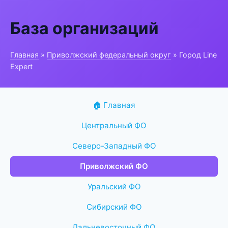
База организаций
Главная
»
Приволжский федеральный округ
» Город Line
Expert
🏠 Главная
Центральный ФО
Северо-Западный ФО
Приволжский ФО
Уральский ФО
Сибирский ФО
Дальневосточный ФО