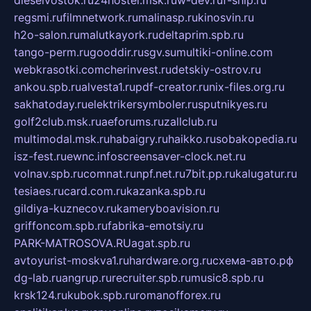
dieselvostok.ru
24hostel.msk.ru
w-dev.ru
f-ship.ru
regsmi.ru
filmnetwork.ru
malinasp.ru
kinosvin.ru
h2o-salon.ru
malutkayork.ru
deltaprim.spb.ru
tango-perm.ru
gooddir.ru
sgv.su
multiki-online.com
webkrasotki.com
cherinvest.ru
detskiy-ostrov.ru
ankou.spb.ru
alvesta1.ru
pdf-creator.ru
nix-files.org.ru
sakhatoday.ru
elektrikersymboler.ru
sputnikyes.ru
golf2club.msk.ru
aeforums.ru
zallclub.ru
multimodal.msk.ru
habaigry.ru
haikko.ru
sobakopedia.ru
isz-fest.ru
ewnc.info
screensaver-clock.net.ru
volnav.spb.ru
comnat.ru
npf.net.ru
7bit.pp.ru
kalugatur.ru
tesiaes.ru
card.com.ru
kazanka.spb.ru
gildiya-kuznecov.ru
kameryboavision.ru
griffoncom.spb.ru
fabrika-emotsiy.ru
PARK-MATROSOVA.RU
agat.spb.ru
avtoyurist-moskva1.ru
hardware.org.ru
схема-авто.рф
dg-lab.ru
angrup.ru
recruiter.spb.ru
music8.spb.ru
krsk124.ru
kubok.spb.ru
romanofforex.ru