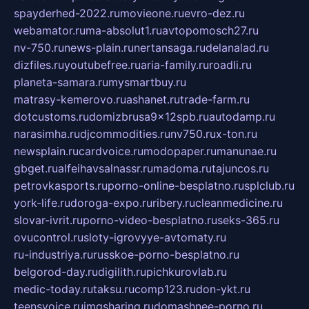
spayderhed-2022.ru
movieone.ru
evro-dez.ru
webamator.ru
ma-absolut1.ru
avtopomosch27.ru
nv-750.ru
news-plain.ru
nertansaga.ru
delanalad.ru
dizfiles.ru
youtubefree.ru
aria-family.ru
roadli.ru
planeta-samara.ru
mysmartbuy.ru
matrasy-kemerovo.ru
ashanet.ru
trade-farm.ru
dotcustoms.ru
domizbrusa9x12spb.ru
autodamp.ru
narasimha.ru
djcommodities.ru
nv750.ru
x-ton.ru
newsplain.ru
cardvoice.ru
modopaper.ru
manunae.ru
gbget.ru
alfeihavsalnassr.ru
madoma.ru
tajuncos.ru
petrovkasports.ru
porno-online-besplatno.ru
splclub.ru
york-life.ru
doroga-expo.ru
ribery.ru
cleanmedicine.ru
slovar-ivrit.ru
porno-video-besplatno.ru
seks-365.ru
ovucontrol.ru
sloty-igrovyye-avtomaty.ru
ru-industriya.ru
russkoe-porno-besplatno.ru
belgorod-day.ru
digilith.ru
pichkurovlab.ru
medic-today.ru
taksu.ru
comp123.ru
don-ykt.ru
teensvoice.ru
imgsharing.ru
domashnee-porno.ru