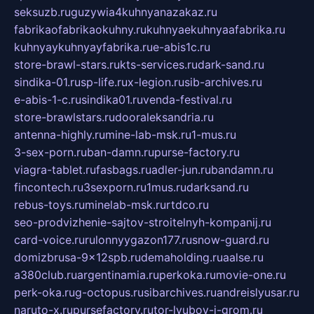
seksuzb.ru
guzywia4kuhnyanazakaz.ru
fabrikaofabrikaokuhny.ru
kuhnyaekuhnyaafabrika.ru
kuhnyaykuhnyayfabrika.ru
e-abis1c.ru
store-brawl-stars.ru
kts-services.ru
dark-sand.ru
sindika-01.ru
sp-life.ru
x-legion.ru
sib-archives.ru
e-abis-1-c.ru
sindika01.ru
venda-festival.ru
store-brawlstars.ru
dooraleksandria.ru
antenna-highly.ru
mine-lab-msk.ru
1-mus.ru
3-sex-porn.ru
ban-damn.ru
purse-factory.ru
viagra-tablet.ru
fasbags.ru
adler-jun.ru
bandamn.ru
fincontech.ru
3sexporn.ru
1mus.ru
darksand.ru
rebus-toys.ru
minelab-msk.ru
rtdco.ru
seo-prodvizhenie-sajtov-stroitelnyh-kompanij.ru
card-voice.ru
rulonnyygazon177.ru
snow-guard.ru
domizbrusa-9x12spb.ru
demaholding.ru
aalse.ru
a380club.ru
argentinamia.ru
perkoka.ru
movie-one.ru
perk-oka.ru
g-octopus.ru
sibarchives.ru
andreislyusar.ru
naruto-x.ru
pursefactory.ru
tor-lyubov-i-grom.ru