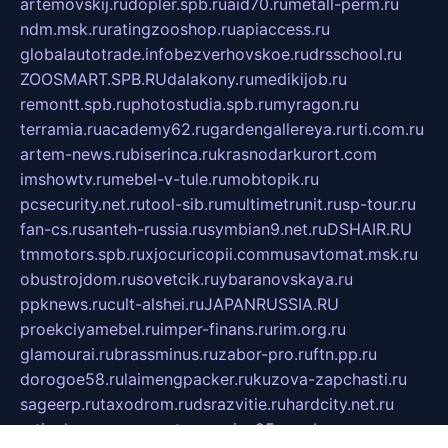
artemovskij.ru
dopler.spb.ru
aid70.ru
metall-perm.ru
ndm.msk.ru
ratingzooshop.ru
apiaccess.ru
globalautotrade.info
bezverhovskoe.ru
drsschool.ru
ZOOSMART.SPB.RU
dalakony.ru
medikijob.ru
remontt.spb.ru
photostudia.spb.ru
myragon.ru
terramia.ru
academy62.ru
gardengallereya.ru
rti.com.ru
artem-news.ru
biserinca.ru
krasnodarkurort.com
imshowtv.ru
mebel-v-tule.ru
mobtopik.ru
pcsecurity.net.ru
tool-sib.ru
multimetrunit.ru
sp-tour.ru
fan-cs.ru
santeh-russia.ru
symbian9.net.ru
DSHAIR.RU
tmmotors.spb.ru
xjocuricopii.com
musavtomat.msk.ru
obustrojdom.ru
sovetcik.ru
ybaranovskaya.ru
ppknews.ru
cult-alshei.ru
JAPANRUSSIA.RU
proekciyamebel.ru
imper-finans.ru
rim.org.ru
glamourai.ru
brassminus.ru
zabor-pro.ru
ftn.pp.ru
dorogoe58.ru
laimengpacker.ru
kuzova-zapchasti.ru
sageerp.ru
taxodrom.ru
dsrazvitie.ru
hardcity.net.ru
ratinghomegames.ru
topservice25.ru
gubernyan.ru