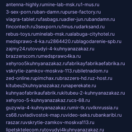
antenna-highly.ru
mine-lab-msk.ru
1-mus.ru
3-sex-porn.ru
ban-damn.ru
purse-factory.ru
viagra-tablet.ru
fasbags.ru
adler-jun.ru
bandamn.ru
fincontech.ru
3sexporn.ru
1mus.ru
darksand.ru
rebus-toys.ru
minelab-msk.ru
alabuga-cityhotel.ru
medsprawo-4-ka.ru
2864420.ru
blagodarenie-spb.ru
zajmy24.ru
tovudyi-4-kuhnyanazakaz.ru
brazzerscom.ru
medsprawo4ka.ru
xehyroo5kuhnyanazakaz.ru
fabrikayfabrikaefabrika.ru
vskrytie-zamkov-moskva-113.ru
biletnadom.ru
zed-online.ru
pimchax.ru
brazzers-hd.ru
z-host.ru
kitubeu2kuhnyanazakaz.ru
naperekate.ru
kuhnyaofabrikaufabrik.ru
kitubeu-2-kuhnyanazakaz.ru
xehyroo-5-kuhnyanazakaz.ru
cs-68.ru
guzywia-4-kuhnyanazakaz.ru
mir-tk.ru
vlknrussia.ru
cs68.ru
vladivostok-map.ru
video-seks.ru
bankaribi.ru
raszar.ru
vskrytie-zamkov-moskva113.ru
lipetsktelecom.ru
tovudyi4kuhnyanazakaz.ru