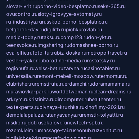
slovar-ivrit.ru
porno-video-besplatno.ru
seks-365.ru
ovucontrol.ru
sloty-igrovyye-avtomaty.ru
ru-industriya.ru
russkoe-porno-besplatno.ru
belgorod-day.ru
digilith.ru
pichkurovlab.ru
medic-today.ru
taksu.ru
comp123.ru
don-ykt.ru
teensvoice.ru
imgsharing.ru
domashnee-porno.ru
eva-elfie.ru
foto-tur.ru
biz-doska.ru
metropoltravel.ru
veslo-i-yakor.ru
borodino-media.ru
rostotsky.ru
regionufa.ru
weiss-bet.ru
zaryna.ru
casinotablet.ru
universalia.ru
remont-mebeli-moscow.ru
termomur.ru
clubfisher.ru
remstirufa.ru
erdamchi.ru
doramamama.ru
muraviovka-park.ru
worldofwoman.ru
clean-dreams.ru
arkrym.ru
kristinita.ru
dircomputer.ru
healthenter.ru
textexperts.ru
pivnaya-kruzhka.ru
kinofilmy-2021.ru
demolalapaluza.ru
tanyavanya.ru
remstir-tolyatti.ru
msdip.ru
jdol.ru
sokolovr.ru
newtech-spb.ru
rezemkleim.ru
massage-tai.ru
seonub.ru
zvonitut.ru
biolisichka24.ru
mncraft-download.ru