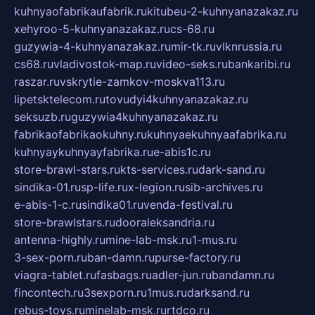
kuhnyaofabrikaufabrik.ru
kitubeu-2-kuhnyanazakaz.ru
xehyroo-5-kuhnyanazakaz.ru
cs-68.ru
guzywia-4-kuhnyanazakaz.ru
mir-tk.ru
vlknrussia.ru
cs68.ru
vladivostok-map.ru
video-seks.ru
bankaribi.ru
raszar.ru
vskrytie-zamkov-moskva113.ru
lipetsktelecom.ru
tovudyi4kuhnyanazakaz.ru
seksuzb.ru
guzywia4kuhnyanazakaz.ru
fabrikaofabrikaokuhny.ru
kuhnyaekuhnyaafabrika.ru
kuhnyaykuhnyayfabrika.ru
e-abis1c.ru
store-brawl-stars.ru
kts-services.ru
dark-sand.ru
sindika-01.ru
sp-life.ru
x-legion.ru
sib-archives.ru
e-abis-1-c.ru
sindika01.ru
venda-festival.ru
store-brawlstars.ru
dooraleksandria.ru
antenna-highly.ru
mine-lab-msk.ru
1-mus.ru
3-sex-porn.ru
ban-damn.ru
purse-factory.ru
viagra-tablet.ru
fasbags.ru
adler-jun.ru
bandamn.ru
fincontech.ru
3sexporn.ru
1mus.ru
darksand.ru
rebus-toys.ru
minelab-msk.ru
rtdco.ru