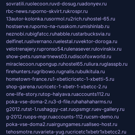
sovratili.ru
olecoon.ru
vd-dosug.ru
adonyev.ru
rbc-news.ru
porno-skvirt.ru
krospr.ru
13autor-kolonka.ru
sormol.ru
2rich.ru
hostel-65.ru
hostserve.ru
porno-na-russkom.ru
mishinlab.ru
neznobi.ru
bigfatcc.ru
habble.ru
starbucksvia.ru
delfinet.ru
silvernano.ru
elestal.ru
vektor-doroga.ru
velotrenajery.ru
pronso54.ru
lenasever.ru
lovinskix.ru
show-pets.ru
smartnews03.ru
discofoxworld.ru
miraclecoon.ru
pongup.ru
hostel65.ru
liura.ru
glasspb.ru
firehunters.ru
gribowo.ru
gnalis.ru
bulkitula.ru
hometown-france.ru
1-xbeticricetc-1-xbetti-5.ru
shop-garena.ru
cricetc-1-xbetr-1-xbetcc-2.ru
one-life-story.ru
top-halyava.ru
accounts112.ru
poka-vse-doma-2.ru
3-d-file.ru
hahahaharms.ru
g2012.ru
tst-1.ru
shaggy-cat.ru
opsmgr.ru
ev-gallery.ru
g-2012.ru
ops-mgr.ru
accounts-112.ru
csm-demo.ru
poka-vse-doma2.ru
airgungames.ru
allseo-host.ru
tehosmotre.ru
varieta-yug.ru
cricetc1xbetr1xbetcc2.ru