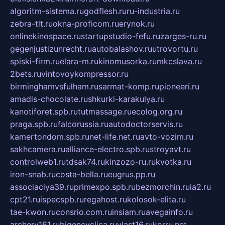
algoritm-sistema.ru
godflesh.ru
ru-industria.ru
zebra-tlt.ru
okna-proficom.ru
erynok.ru
onlinekinospace.ru
startupstudio-fefu.ru
zarges-ru.ru
gegenjustizunrecht.ru
autobalashov.ru
utrovortu.ru
spiski-firm.ru
elara-m.ru
kinomusorka.ru
mkcslava.ru
2bets.ru
vintovoykompressor.ru
birminghamvsfulham.ru
sarmat-komp.ru
pioneeri.ru
amadis-chocolate.ru
shkurki-karakulya.ru
kanotiforet.spb.ru
tutmassage.ru
ecolog.org.ru
praga.spb.ru
falcorussia.ru
autodoctorservis.ru
kamertondom.spb.ru
net-life.net.ru
avto-vozim.ru
sakhcamera.ru
alliance-electro.spb.ru
stroyavt.ru
controlweb1.ru
tdsak74.ru
kinzozo-ru.ru
kvotka.ru
iron-snab.ru
costa-bella.ru
eugrus.pp.ru
associaciya39.ru
primexpo.spb.ru
bezmorchin.ru
ia2.ru
cpt21.ru
ispecspb.ru
regahost.ru
kolosok-elita.ru
tae-kwon.ru
consrio.com.ru
insiam.ru
avegainfo.ru
archery161.ru
bigencyclica.ru
vlast16.ru
korru.net