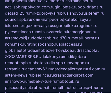
kingbolenskaner.ru
alex-motor.ru
astroline.net.ru
act1.spb.ru
polyglot.com.ru
gidlipetsk.ru
ooo-driada.ru
detsad125.ru
mir-zdoroviya.ru
bruslanovo.ru
siterem.ru
council.spb.ru
лодкипатриот.рф
kafekolizey.ru
iclub.net.ru
gazon-easy.ru
sugarepilekb.ru
grinox.ru
pylesostineco.ru
msts-ozarenie.ru
kameryjooan.ru
artemovskij.ru
dopler.spb.ru
aid70.ru
metall-perm.ru
ndm.msk.ru
ratingzooshop.ru
apiaccess.ru
globalautotrade.info
bezverhovskoe.ru
drsschool.ru
ZOOSMART.SPB.RU
dalakony.ru
medikijob.ru
remontt.spb.ru
photostudia.spb.ru
myragon.ru
terramia.ru
academy62.ru
gardengallereya.ru
rti.com.ru
artem-news.ru
biserinca.ru
krasnodarkurort.com
imshowtv.ru
mebel-v-tule.ru
mobtopik.ru
pcsecurity.net.ru
tool-sib.ru
multimetrunit.ru
sp-tour.ru
fan-cs.ru
santeh-russia.ru
symbian9.net.ru
DSHAIR.RU
tmmotors.spb.ru
xjocuricopii.com
musavtomat.msk.ru
obustrojdom.ru
sovetcik.ru
ybaranovskaya.ru