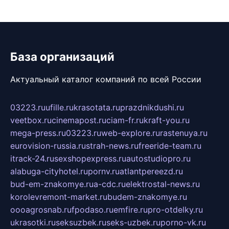
База организаций
Актуальный каталог компаний по всей России
03223.ru
ufille.ru
krasotata.ru
prazdnikdushi.ru
veetbox.ru
cinemapost.ru
ciam-fr.ru
kraft-you.ru
mega-press.ru
03223.ru
web-explore.ru
rastenuya.ru
eurovision-russia.ru
strah-news.ru
freeride-team.ru
itrack-24.ru
sexshopexpress.ru
autostudiopro.ru
alabuga-cityhotel.ru
pornv.ru
atlantpereezd.ru
bud-em-znakomye.ru
a-cdc.ru
elektrostal-news.ru
korolevremont-market.ru
budem-znakomye.ru
oooagrosnab.ru
fpodaso.ru
emfire.ru
pro-otdelky.ru
ukrasotki.ru
seksuzbek.ru
seks-uzbek.ru
porno-vk.ru