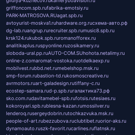
gildiya-kuznecov.ru
kameryboavision.ru
griffoncom.spb.ru
fabrika-emotsiy.ru
PARK-MATROSOVA.RU
agat.spb.ru
avtoyurist-moskva1.ru
hardware.org.ru
схема-авто.рф
dg-lab.ru
angrup.ru
recruiter.spb.ru
music8.spb.ru
krsk124.ru
kubok.spb.ru
romanofforex.ru
analitikaplus.ru
spyonline.ru
zosikamery.ru
sloboda-ural.pp.ru
AUTO-COM.SU
hohota.net
alimy.ru
online-z.com
aromat-vostoka.ru
otdelkaexp.ru
mobilvest.ru
bbd.net.ru
mebelshop.msk.ru
smp-forum.ru
bastion-td.ru
kosmoscreative.ru
avrmotors.ru
art-galadesign.ru
tiffany-c.ru
ecostep-samara.ru
d-p.spb.ru
галактика73.рф
sko.com.ru
davitamebel-spb.ru
fotsis.ru
tesiaes.ru
kokoroyari.spb.ru
blesna-kazan.ru
mossilver.ru
lenderoq.ru
sergeydobrin.ru
tochkazvuka.msk.ru
people-of-art.ru
bezzubova.ru
clubtibet.ru
orior-aks.ru
dynamoauto.ru
szk-favorit.ru
carlines.ru
flatnsk.ru