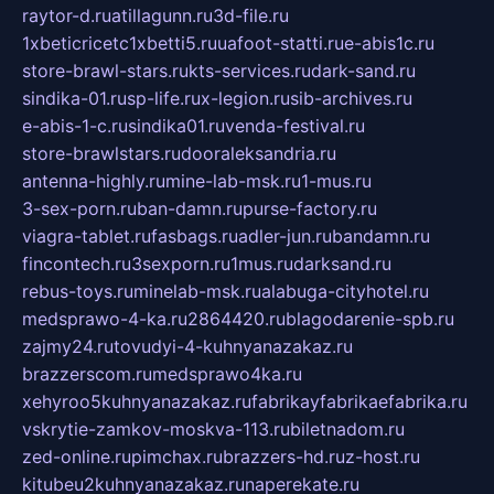
raytor-d.ru
atillagunn.ru
3d-file.ru
1xbeticricetc1xbetti5.ru
uafoot-statti.ru
e-abis1c.ru
store-brawl-stars.ru
kts-services.ru
dark-sand.ru
sindika-01.ru
sp-life.ru
x-legion.ru
sib-archives.ru
e-abis-1-c.ru
sindika01.ru
venda-festival.ru
store-brawlstars.ru
dooraleksandria.ru
antenna-highly.ru
mine-lab-msk.ru
1-mus.ru
3-sex-porn.ru
ban-damn.ru
purse-factory.ru
viagra-tablet.ru
fasbags.ru
adler-jun.ru
bandamn.ru
fincontech.ru
3sexporn.ru
1mus.ru
darksand.ru
rebus-toys.ru
minelab-msk.ru
alabuga-cityhotel.ru
medsprawo-4-ka.ru
2864420.ru
blagodarenie-spb.ru
zajmy24.ru
tovudyi-4-kuhnyanazakaz.ru
brazzerscom.ru
medsprawo4ka.ru
xehyroo5kuhnyanazakaz.ru
fabrikayfabrikaefabrika.ru
vskrytie-zamkov-moskva-113.ru
biletnadom.ru
zed-online.ru
pimchax.ru
brazzers-hd.ru
z-host.ru
kitubeu2kuhnyanazakaz.ru
naperekate.ru