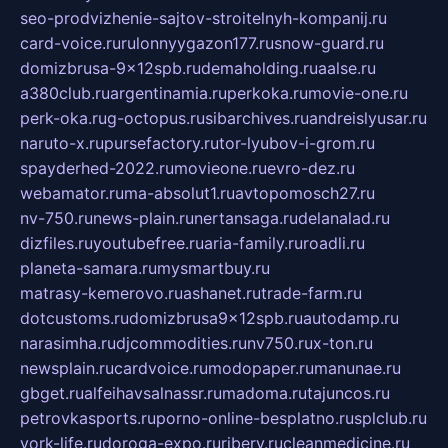
seo-prodvizhenie-sajtov-stroitelnyh-kompanij.ru
card-voice.ru
rulonnyygazon177.ru
snow-guard.ru
domizbrusa-9x12spb.ru
demaholding.ru
aalse.ru
a380club.ru
argentinamia.ru
perkoka.ru
movie-one.ru
perk-oka.ru
g-octopus.ru
sibarchives.ru
andreislyusar.ru
naruto-x.ru
pursefactory.ru
tor-lyubov-i-grom.ru
spayderhed-2022.ru
movieone.ru
evro-dez.ru
webamator.ru
ma-absolut1.ru
avtopomosch27.ru
nv-750.ru
news-plain.ru
nertansaga.ru
delanalad.ru
dizfiles.ru
youtubefree.ru
aria-family.ru
roadli.ru
planeta-samara.ru
mysmartbuy.ru
matrasy-kemerovo.ru
ashanet.ru
trade-farm.ru
dotcustoms.ru
domizbrusa9x12spb.ru
autodamp.ru
narasimha.ru
djcommodities.ru
nv750.ru
x-ton.ru
newsplain.ru
cardvoice.ru
modopaper.ru
manunae.ru
gbget.ru
alfeihavsalnassr.ru
madoma.ru
tajuncos.ru
petrovkasports.ru
porno-online-besplatno.ru
splclub.ru
york-life.ru
doroga-expo.ru
ribery.ru
cleanmedicine.ru