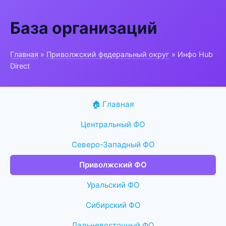
База организаций
Главная
»
Приволжский федеральный округ
» Инфо Hub
Direct
🏠 Главная
Центральный ФО
Северо-Западный ФО
Приволжский ФО
Уральский ФО
Сибирский ФО
Дальневосточный ФО