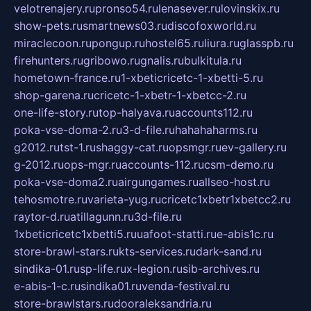
velotrenajery.ru
pronso54.ru
lenasever.ru
lovinskix.ru
show-pets.ru
smartnews03.ru
discofoxworld.ru
miraclecoon.ru
pongup.ru
hostel65.ru
liura.ru
glasspb.ru
firehunters.ru
gribowo.ru
gnalis.ru
bulkitula.ru
hometown-france.ru
1-xbeticricetc-1-xbetti-5.ru
shop-garena.ru
cricetc-1-xbetr-1-xbetcc-2.ru
one-life-story.ru
top-halyava.ru
accounts112.ru
poka-vse-doma-2.ru
3-d-file.ru
hahahaharms.ru
g2012.ru
tst-1.ru
shaggy-cat.ru
opsmgr.ru
ev-gallery.ru
g-2012.ru
ops-mgr.ru
accounts-112.ru
csm-demo.ru
poka-vse-doma2.ru
airgungames.ru
allseo-host.ru
tehosmotre.ru
varieta-yug.ru
cricetc1xbetr1xbetcc2.ru
raytor-d.ru
atillagunn.ru
3d-file.ru
1xbeticricetc1xbetti5.ru
uafoot-statti.ru
e-abis1c.ru
store-brawl-stars.ru
kts-services.ru
dark-sand.ru
sindika-01.ru
sp-life.ru
x-legion.ru
sib-archives.ru
e-abis-1-c.ru
sindika01.ru
venda-festival.ru
store-brawlstars.ru
dooraleksandria.ru