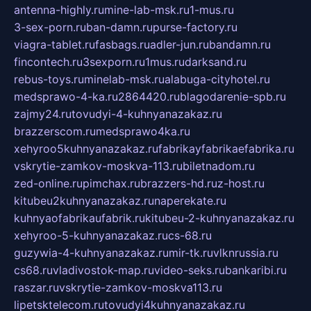
antenna-highly.ru
mine-lab-msk.ru
1-mus.ru
3-sex-porn.ru
ban-damn.ru
purse-factory.ru
viagra-tablet.ru
fasbags.ru
adler-jun.ru
bandamn.ru
fincontech.ru
3sexporn.ru
1mus.ru
darksand.ru
rebus-toys.ru
minelab-msk.ru
alabuga-cityhotel.ru
medsprawo-4-ka.ru
2864420.ru
blagodarenie-spb.ru
zajmy24.ru
tovudyi-4-kuhnyanazakaz.ru
brazzerscom.ru
medsprawo4ka.ru
xehyroo5kuhnyanazakaz.ru
fabrikayfabrikaefabrika.ru
vskrytie-zamkov-moskva-113.ru
biletnadom.ru
zed-online.ru
pimchax.ru
brazzers-hd.ru
z-host.ru
kitubeu2kuhnyanazakaz.ru
naperekate.ru
kuhnyaofabrikaufabrik.ru
kitubeu-2-kuhnyanazakaz.ru
xehyroo-5-kuhnyanazakaz.ru
cs-68.ru
guzywia-4-kuhnyanazakaz.ru
mir-tk.ru
vlknrussia.ru
cs68.ru
vladivostok-map.ru
video-seks.ru
bankaribi.ru
raszar.ru
vskrytie-zamkov-moskva113.ru
lipetsktelecom.ru
tovudyi4kuhnyanazakaz.ru