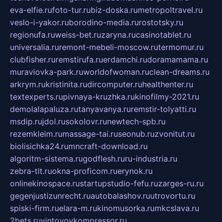
eva-elfie.ru
foto-tur.ru
biz-doska.ru
metropoltravel.ru
veslo-i-yakor.ru
borodino-media.ru
rostotsky.ru
regionufa.ru
weiss-bet.ru
zaryna.ru
casinotablet.ru
universalia.ru
remont-mebeli-moscow.ru
termomur.ru
clubfisher.ru
remstirufa.ru
erdamchi.ru
doramamama.ru
muraviovka-park.ru
worldofwoman.ru
clean-dreams.ru
arkrym.ru
kristinita.ru
dircomputer.ru
healthenter.ru
textexperts.ru
pivnaya-kruzhka.ru
kinofilmy-2021.ru
demolalapaluza.ru
tanyavanya.ru
remstir-tolyatti.ru
msdip.ru
jdol.ru
sokolovr.ru
newtech-spb.ru
rezemkleim.ru
massage-tai.ru
seonub.ru
zvonitut.ru
biolisichka24.ru
mncraft-download.ru
algoritm-sistema.ru
godflesh.ru
ru-industria.ru
zebra-tlt.ru
okna-proficom.ru
erynok.ru
onlinekinospace.ru
startupstudio-fefu.ru
zarges-ru.ru
gegenjustizunrecht.ru
autobalashov.ru
utrovortu.ru
spiski-firm.ru
elara-m.ru
kinomusorka.ru
mkcslava.ru
2bets.ru
vintovoykompressor.ru