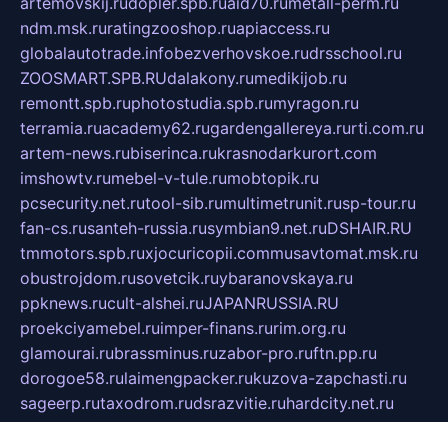
artemovskij.ru
dopler.spb.ru
aid70.ru
metall-perm.ru
ndm.msk.ru
ratingzooshop.ru
apiaccess.ru
globalautotrade.info
bezverhovskoe.ru
drsschool.ru
ZOOSMART.SPB.RU
dalakony.ru
medikijob.ru
remontt.spb.ru
photostudia.spb.ru
myragon.ru
terramia.ru
academy62.ru
gardengallereya.ru
rti.com.ru
artem-news.ru
biserinca.ru
krasnodarkurort.com
imshowtv.ru
mebel-v-tule.ru
mobtopik.ru
pcsecurity.net.ru
tool-sib.ru
multimetrunit.ru
sp-tour.ru
fan-cs.ru
santeh-russia.ru
symbian9.net.ru
DSHAIR.RU
tmmotors.spb.ru
xjocuricopii.com
musavtomat.msk.ru
obustrojdom.ru
sovetcik.ru
ybaranovskaya.ru
ppknews.ru
cult-alshei.ru
JAPANRUSSIA.RU
proekciyamebel.ru
imper-finans.ru
rim.org.ru
glamourai.ru
brassminus.ru
zabor-pro.ru
ftn.pp.ru
dorogoe58.ru
laimengpacker.ru
kuzova-zapchasti.ru
sageerp.ru
taxodrom.ru
dsrazvitie.ru
hardcity.net.ru
ratinghomegames.ru
topservice25.ru
gubernyan.ru