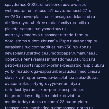
spayderhed-2022.ru
movieone.ru
evro-dez.ru
webamator.ru
ma-absolut1.ru
avtopomosch27.ru
nv-750.ru
news-plain.ru
nertansaga.ru
delanalad.ru
dizfiles.ru
youtubefree.ru
aria-family.ru
roadli.ru
planeta-samara.ru
mysmartbuy.ru
matrasy-kemerovo.ru
ashanet.ru
trade-farm.ru
dotcustoms.ru
domizbrusa9x12spb.ru
autodamp.ru
narasimha.ru
djcommodities.ru
nv750.ru
x-ton.ru
newsplain.ru
cardvoice.ru
modopaper.ru
manunae.ru
gbget.ru
alfeihavsalnassr.ru
madoma.ru
tajuncos.ru
petrovkasports.ru
porno-online-besplatno.ru
splclub.ru
york-life.ru
doroga-expo.ru
ribery.ru
cleanmedicine.ru
slovar-ivrit.ru
porno-video-besplatno.ru
seks-365.ru
ovucontrol.ru
sloty-igrovyye-avtomaty.ru
ru-industriya.ru
russkoe-porno-besplatno.ru
belgorod-day.ru
digilith.ru
pichkurovlab.ru
medic-today.ru
taksu.ru
comp123.ru
don-ykt.ru
teensvoice.ru
imgsharing.ru
domashnee-porno.ru