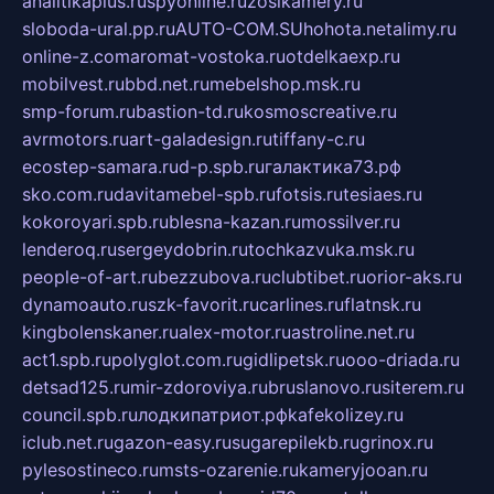
analitikaplus.ru
spyonline.ru
zosikamery.ru
sloboda-ural.pp.ru
AUTO-COM.SU
hohota.net
alimy.ru
online-z.com
aromat-vostoka.ru
otdelkaexp.ru
mobilvest.ru
bbd.net.ru
mebelshop.msk.ru
smp-forum.ru
bastion-td.ru
kosmoscreative.ru
avrmotors.ru
art-galadesign.ru
tiffany-c.ru
ecostep-samara.ru
d-p.spb.ru
галактика73.рф
sko.com.ru
davitamebel-spb.ru
fotsis.ru
tesiaes.ru
kokoroyari.spb.ru
blesna-kazan.ru
mossilver.ru
lenderoq.ru
sergeydobrin.ru
tochkazvuka.msk.ru
people-of-art.ru
bezzubova.ru
clubtibet.ru
orior-aks.ru
dynamoauto.ru
szk-favorit.ru
carlines.ru
flatnsk.ru
kingbolenskaner.ru
alex-motor.ru
astroline.net.ru
act1.spb.ru
polyglot.com.ru
gidlipetsk.ru
ooo-driada.ru
detsad125.ru
mir-zdoroviya.ru
bruslanovo.ru
siterem.ru
council.spb.ru
лодкипатриот.рф
kafekolizey.ru
iclub.net.ru
gazon-easy.ru
sugarepilekb.ru
grinox.ru
pylesostineco.ru
msts-ozarenie.ru
kameryjooan.ru