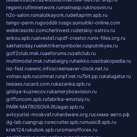
regsmi.ru
filmnetwork.ru
malinasp.ru
kinosvin.ru
h2o-salon.ru
malutkayork.ru
deltaprim.spb.ru
tango-perm.ru
gooddir.ru
sgv.su
multiki-online.com
webkrasotki.com
cherinvest.ru
detskiy-ostrov.ru
ankou.spb.ru
alvesta1.ru
pdf-creator.ru
nix-files.org.ru
sakhatoday.ru
elektrikersymboler.ru
sputnikyes.ru
golf2club.msk.ru
aeforums.ru
zallclub.ru
multimodal.msk.ru
habaigry.ru
haikko.ru
sobakopedia.ru
isz-fest.ru
ewnc.info
screensaver-clock.net.ru
volnav.spb.ru
comnat.ru
npf.net.ru
7bit.pp.ru
kalugatur.ru
tesiaes.ru
card.com.ru
kazanka.spb.ru
gildiya-kuznecov.ru
kameryboavision.ru
griffoncom.spb.ru
fabrika-emotsiy.ru
PARK-MATROSOVA.RU
agat.spb.ru
avtoyurist-moskva1.ru
hardware.org.ru
схема-авто.рф
dg-lab.ru
angrup.ru
recruiter.spb.ru
music8.spb.ru
krsk124.ru
kubok.spb.ru
romanofforex.ru