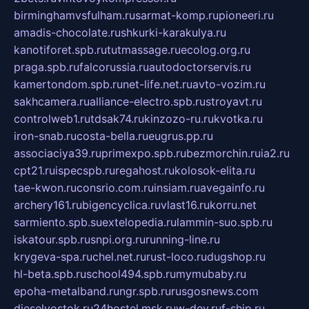
birminghamvsfulham.ru
sarmat-komp.ru
pioneeri.ru
amadis-chocolate.ru
shkurki-karakulya.ru
kanotiforet.spb.ru
tutmassage.ru
ecolog.org.ru
praga.spb.ru
falcorussia.ru
autodoctorservis.ru
kamertondom.spb.ru
net-life.net.ru
avto-vozim.ru
sakhcamera.ru
alliance-electro.spb.ru
stroyavt.ru
controlweb1.ru
tdsak74.ru
kinzozo-ru.ru
kvotka.ru
iron-snab.ru
costa-bella.ru
eugrus.pp.ru
associaciya39.ru
primexpo.spb.ru
bezmorchin.ru
ia2.ru
cpt21.ru
ispecspb.ru
regahost.ru
kolosok-elita.ru
tae-kwon.ru
consrio.com.ru
insiam.ru
avegainfo.ru
archery161.ru
bigencyclica.ru
vlast16.ru
korru.net
sarmiento.spb.su
extelopedia.ru
lammin-suo.spb.ru
iskatour.spb.ru
snpi.org.ru
running-line.ru
krygeva-spa.ru
chel.net.ru
rust-loco.ru
dugshop.ru
hl-beta.spb.ru
school494.spb.ru
mymubaby.ru
epoha-metalband.ru
ngr.spb.ru
rusgosnews.com
dieselvostok.ru
24hostel.msk.ru
w-dev.ru
f-ship.ru