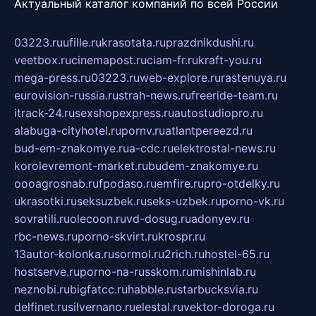
Актуальный каталог компаний по всей России
03223.ru
ufille.ru
krasotata.ru
prazdnikdushi.ru
veetbox.ru
cinemapost.ru
ciam-fr.ru
kraft-you.ru
mega-press.ru
03223.ru
web-explore.ru
rastenuya.ru
eurovision-russia.ru
strah-news.ru
freeride-team.ru
itrack-24.ru
sexshopexpress.ru
autostudiopro.ru
alabuga-cityhotel.ru
pornv.ru
atlantpereezd.ru
bud-em-znakomye.ru
a-cdc.ru
elektrostal-news.ru
korolevremont-market.ru
budem-znakomye.ru
oooagrosnab.ru
fpodaso.ru
emfire.ru
pro-otdelky.ru
ukrasotki.ru
seksuzbek.ru
seks-uzbek.ru
porno-vk.ru
sovratili.ru
olecoon.ru
vd-dosug.ru
adonyev.ru
rbc-news.ru
porno-skvirt.ru
krospr.ru
13autor-kolonka.ru
sormol.ru
2rich.ru
hostel-65.ru
hostserve.ru
porno-na-russkom.ru
mishinlab.ru
neznobi.ru
bigfatcc.ru
habble.ru
starbucksvia.ru
delfinet.ru
silvernano.ru
elestal.ru
vektor-doroga.ru