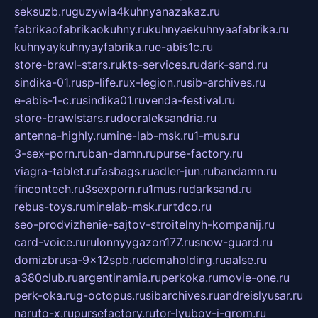
seksuzb.ru
guzywia4kuhnyanazakaz.ru
fabrikaofabrikaokuhny.ru
kuhnyaekuhnyaafabrika.ru
kuhnyaykuhnyayfabrika.ru
e-abis1c.ru
store-brawl-stars.ru
kts-services.ru
dark-sand.ru
sindika-01.ru
sp-life.ru
x-legion.ru
sib-archives.ru
e-abis-1-c.ru
sindika01.ru
venda-festival.ru
store-brawlstars.ru
dooraleksandria.ru
antenna-highly.ru
mine-lab-msk.ru
1-mus.ru
3-sex-porn.ru
ban-damn.ru
purse-factory.ru
viagra-tablet.ru
fasbags.ru
adler-jun.ru
bandamn.ru
fincontech.ru
3sexporn.ru
1mus.ru
darksand.ru
rebus-toys.ru
minelab-msk.ru
rtdco.ru
seo-prodvizhenie-sajtov-stroitelnyh-kompanij.ru
card-voice.ru
rulonnyygazon177.ru
snow-guard.ru
domizbrusa-9x12spb.ru
demaholding.ru
aalse.ru
a380club.ru
argentinamia.ru
perkoka.ru
movie-one.ru
perk-oka.ru
g-octopus.ru
sibarchives.ru
andreislyusar.ru
naruto-x.ru
pursefactory.ru
tor-lyubov-i-grom.ru