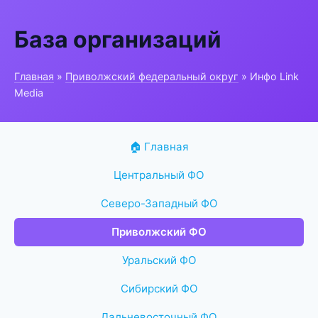
База организаций
Главная
»
Приволжский федеральный округ
» Инфо Link
Media
🏠 Главная
Центральный ФО
Северо-Западный ФО
Приволжский ФО
Уральский ФО
Сибирский ФО
Дальневосточный ФО