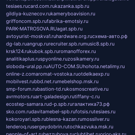
tesiaes.ru
card.com.ru
kazanka.spb.ru
gildiya-kuznecov.ru
kameryboavision.ru
griffoncom.spb.ru
fabrika-emotsiy.ru
PARK-MATROSOVA.RU
agat.spb.ru
avtoyurist-moskva1.ru
hardware.org.ru
схема-авто.рф
dg-lab.ru
angrup.ru
recruiter.spb.ru
music8.spb.ru
krsk124.ru
kubok.spb.ru
romanofforex.ru
analitikaplus.ru
spyonline.ru
zosikamery.ru
sloboda-ural.pp.ru
AUTO-COM.SU
hohota.net
alimy.ru
online-z.com
aromat-vostoka.ru
otdelkaexp.ru
mobilvest.ru
bbd.net.ru
mebelshop.msk.ru
smp-forum.ru
bastion-td.ru
kosmoscreative.ru
avrmotors.ru
art-galadesign.ru
tiffany-c.ru
ecostep-samara.ru
d-p.spb.ru
галактика73.рф
sko.com.ru
davitamebel-spb.ru
fotsis.ru
tesiaes.ru
kokoroyari.spb.ru
blesna-kazan.ru
mossilver.ru
lenderoq.ru
sergeydobrin.ru
tochkazvuka.msk.ru
people-of-art.ru
bezzubova.ru
clubtibet.ru
orior-aks.ru