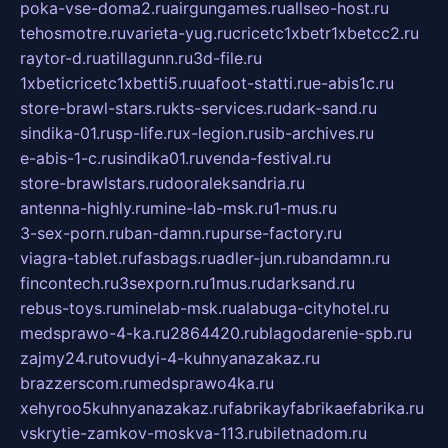
poka-vse-doma2.ru
airgungames.ru
allseo-host.ru
tehosmotre.ru
varieta-yug.ru
cricetc1xbetr1xbetcc2.ru
raytor-d.ru
atillagunn.ru
3d-file.ru
1xbeticricetc1xbetti5.ru
uafoot-statti.ru
e-abis1c.ru
store-brawl-stars.ru
kts-services.ru
dark-sand.ru
sindika-01.ru
sp-life.ru
x-legion.ru
sib-archives.ru
e-abis-1-c.ru
sindika01.ru
venda-festival.ru
store-brawlstars.ru
dooraleksandria.ru
antenna-highly.ru
mine-lab-msk.ru
1-mus.ru
3-sex-porn.ru
ban-damn.ru
purse-factory.ru
viagra-tablet.ru
fasbags.ru
adler-jun.ru
bandamn.ru
fincontech.ru
3sexporn.ru
1mus.ru
darksand.ru
rebus-toys.ru
minelab-msk.ru
alabuga-cityhotel.ru
medsprawo-4-ka.ru
2864420.ru
blagodarenie-spb.ru
zajmy24.ru
tovudyi-4-kuhnyanazakaz.ru
brazzerscom.ru
medsprawo4ka.ru
xehyroo5kuhnyanazakaz.ru
fabrikayfabrikaefabrika.ru
vskrytie-zamkov-moskva-113.ru
biletnadom.ru