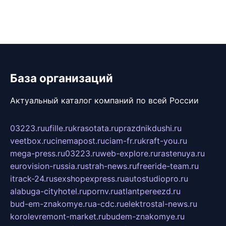
База организаций
Актуальный каталог компаний по всей России
03223.ru
ufille.ru
krasotata.ru
prazdnikdushi.ru
veetbox.ru
cinemapost.ru
ciam-fr.ru
kraft-you.ru
mega-press.ru
03223.ru
web-explore.ru
rastenuya.ru
eurovision-russia.ru
strah-news.ru
freeride-team.ru
itrack-24.ru
sexshopexpress.ru
autostudiopro.ru
alabuga-cityhotel.ru
pornv.ru
atlantpereezd.ru
bud-em-znakomye.ru
a-cdc.ru
elektrostal-news.ru
korolevremont-market.ru
budem-znakomye.ru