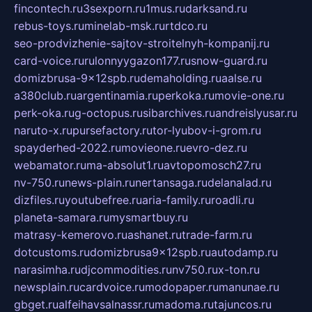
fincontech.ru
3sexporn.ru
1mus.ru
darksand.ru
rebus-toys.ru
minelab-msk.ru
rtdco.ru
seo-prodvizhenie-sajtov-stroitelnyh-kompanij.ru
card-voice.ru
rulonnyygazon177.ru
snow-guard.ru
domizbrusa-9x12spb.ru
demaholding.ru
aalse.ru
a380club.ru
argentinamia.ru
perkoka.ru
movie-one.ru
perk-oka.ru
g-octopus.ru
sibarchives.ru
andreislyusar.ru
naruto-x.ru
pursefactory.ru
tor-lyubov-i-grom.ru
spayderhed-2022.ru
movieone.ru
evro-dez.ru
webamator.ru
ma-absolut1.ru
avtopomosch27.ru
nv-750.ru
news-plain.ru
nertansaga.ru
delanalad.ru
dizfiles.ru
youtubefree.ru
aria-family.ru
roadli.ru
planeta-samara.ru
mysmartbuy.ru
matrasy-kemerovo.ru
ashanet.ru
trade-farm.ru
dotcustoms.ru
domizbrusa9x12spb.ru
autodamp.ru
narasimha.ru
djcommodities.ru
nv750.ru
x-ton.ru
newsplain.ru
cardvoice.ru
modopaper.ru
manunae.ru
gbget.ru
alfeihavsalnassr.ru
madoma.ru
tajuncos.ru