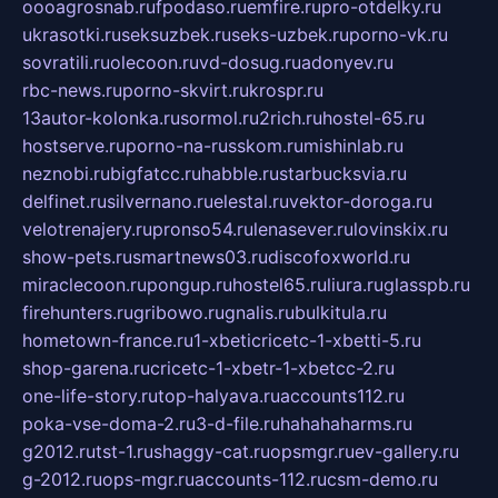
oooagrosnab.ru
fpodaso.ru
emfire.ru
pro-otdelky.ru
ukrasotki.ru
seksuzbek.ru
seks-uzbek.ru
porno-vk.ru
sovratili.ru
olecoon.ru
vd-dosug.ru
adonyev.ru
rbc-news.ru
porno-skvirt.ru
krospr.ru
13autor-kolonka.ru
sormol.ru
2rich.ru
hostel-65.ru
hostserve.ru
porno-na-russkom.ru
mishinlab.ru
neznobi.ru
bigfatcc.ru
habble.ru
starbucksvia.ru
delfinet.ru
silvernano.ru
elestal.ru
vektor-doroga.ru
velotrenajery.ru
pronso54.ru
lenasever.ru
lovinskix.ru
show-pets.ru
smartnews03.ru
discofoxworld.ru
miraclecoon.ru
pongup.ru
hostel65.ru
liura.ru
glasspb.ru
firehunters.ru
gribowo.ru
gnalis.ru
bulkitula.ru
hometown-france.ru
1-xbeticricetc-1-xbetti-5.ru
shop-garena.ru
cricetc-1-xbetr-1-xbetcc-2.ru
one-life-story.ru
top-halyava.ru
accounts112.ru
poka-vse-doma-2.ru
3-d-file.ru
hahahaharms.ru
g2012.ru
tst-1.ru
shaggy-cat.ru
opsmgr.ru
ev-gallery.ru
g-2012.ru
ops-mgr.ru
accounts-112.ru
csm-demo.ru