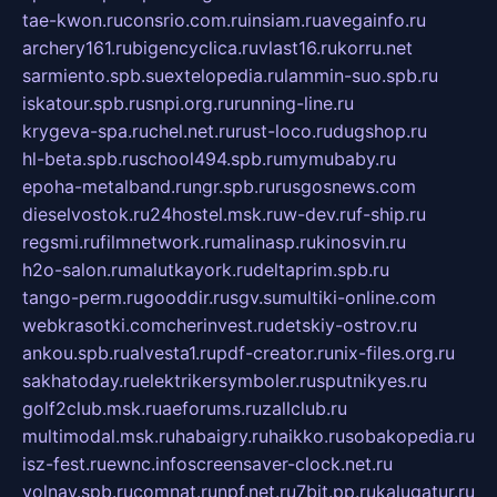
tae-kwon.ru
consrio.com.ru
insiam.ru
avegainfo.ru
archery161.ru
bigencyclica.ru
vlast16.ru
korru.net
sarmiento.spb.su
extelopedia.ru
lammin-suo.spb.ru
iskatour.spb.ru
snpi.org.ru
running-line.ru
krygeva-spa.ru
chel.net.ru
rust-loco.ru
dugshop.ru
hl-beta.spb.ru
school494.spb.ru
mymubaby.ru
epoha-metalband.ru
ngr.spb.ru
rusgosnews.com
dieselvostok.ru
24hostel.msk.ru
w-dev.ru
f-ship.ru
regsmi.ru
filmnetwork.ru
malinasp.ru
kinosvin.ru
h2o-salon.ru
malutkayork.ru
deltaprim.spb.ru
tango-perm.ru
gooddir.ru
sgv.su
multiki-online.com
webkrasotki.com
cherinvest.ru
detskiy-ostrov.ru
ankou.spb.ru
alvesta1.ru
pdf-creator.ru
nix-files.org.ru
sakhatoday.ru
elektrikersymboler.ru
sputnikyes.ru
golf2club.msk.ru
aeforums.ru
zallclub.ru
multimodal.msk.ru
habaigry.ru
haikko.ru
sobakopedia.ru
isz-fest.ru
ewnc.info
screensaver-clock.net.ru
volnav.spb.ru
comnat.ru
npf.net.ru
7bit.pp.ru
kalugatur.ru