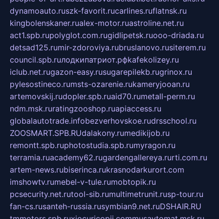
dynamoauto.ru
szk-favorit.ru
carlines.ru
flatnsk.ru
kingbolenskaner.ru
alex-motor.ru
astroline.net.ru
act1.spb.ru
polyglot.com.ru
gidlipetsk.ru
ooo-driada.ru
detsad125.ru
mir-zdoroviya.ru
bruslanovo.ru
siterem.ru
council.spb.ru
лодкипатриот.рф
kafekolizey.ru
iclub.net.ru
gazon-easy.ru
sugarepilekb.ru
grinox.ru
pylesostineco.ru
msts-ozarenie.ru
kameryjooan.ru
artemovskij.ru
dopler.spb.ru
aid70.ru
metall-perm.ru
ndm.msk.ru
ratingzooshop.ru
apiaccess.ru
globalautotrade.info
bezverhovskoe.ru
drsschool.ru
ZOOSMART.SPB.RU
dalakony.ru
medikijob.ru
remontt.spb.ru
photostudia.spb.ru
myragon.ru
terramia.ru
academy62.ru
gardengallereya.ru
rti.com.ru
artem-news.ru
biserinca.ru
krasnodarkurort.com
imshowtv.ru
mebel-v-tule.ru
mobtopik.ru
pcsecurity.net.ru
tool-sib.ru
multimetrunit.ru
sp-tour.ru
fan-cs.ru
santeh-russia.ru
symbian9.net.ru
DSHAIR.RU
tmmotors.spb.ru
xjocuricopii.com
musavtomat.msk.ru