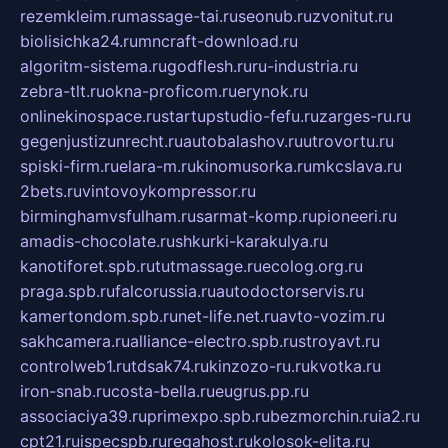
rezemkleim.ru
massage-tai.ru
seonub.ru
zvonitut.ru
biolisichka24.ru
mncraft-download.ru
algoritm-sistema.ru
godflesh.ru
ru-industria.ru
zebra-tlt.ru
okna-proficom.ru
erynok.ru
onlinekinospace.ru
startupstudio-fefu.ru
zarges-ru.ru
gegenjustizunrecht.ru
autobalashov.ru
utrovortu.ru
spiski-firm.ru
elara-m.ru
kinomusorka.ru
mkcslava.ru
2bets.ru
vintovoykompressor.ru
birminghamvsfulham.ru
sarmat-komp.ru
pioneeri.ru
amadis-chocolate.ru
shkurki-karakulya.ru
kanotiforet.spb.ru
tutmassage.ru
ecolog.org.ru
praga.spb.ru
falcorussia.ru
autodoctorservis.ru
kamertondom.spb.ru
net-life.net.ru
avto-vozim.ru
sakhcamera.ru
alliance-electro.spb.ru
stroyavt.ru
controlweb1.ru
tdsak74.ru
kinzozo-ru.ru
kvotka.ru
iron-snab.ru
costa-bella.ru
eugrus.pp.ru
associaciya39.ru
primexpo.spb.ru
bezmorchin.ru
ia2.ru
cpt21.ru
ispecspb.ru
regahost.ru
kolosok-elita.ru