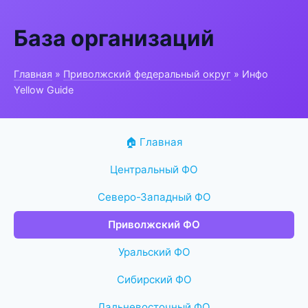
База организаций
Главная
»
Приволжский федеральный округ
» Инфо
Yellow Guide
🏠 Главная
Центральный ФО
Северо-Западный ФО
Приволжский ФО
Уральский ФО
Сибирский ФО
Дальневосточный ФО