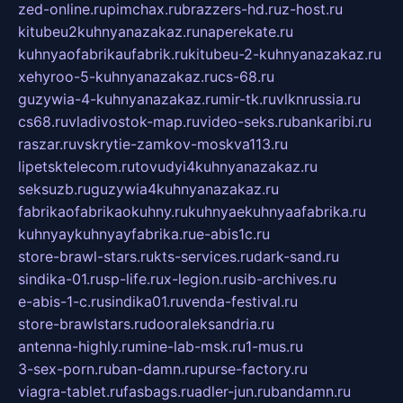
zed-online.ru
pimchax.ru
brazzers-hd.ru
z-host.ru
kitubeu2kuhnyanazakaz.ru
naperekate.ru
kuhnyaofabrikaufabrik.ru
kitubeu-2-kuhnyanazakaz.ru
xehyroo-5-kuhnyanazakaz.ru
cs-68.ru
guzywia-4-kuhnyanazakaz.ru
mir-tk.ru
vlknrussia.ru
cs68.ru
vladivostok-map.ru
video-seks.ru
bankaribi.ru
raszar.ru
vskrytie-zamkov-moskva113.ru
lipetsktelecom.ru
tovudyi4kuhnyanazakaz.ru
seksuzb.ru
guzywia4kuhnyanazakaz.ru
fabrikaofabrikaokuhny.ru
kuhnyaekuhnyaafabrika.ru
kuhnyaykuhnyayfabrika.ru
e-abis1c.ru
store-brawl-stars.ru
kts-services.ru
dark-sand.ru
sindika-01.ru
sp-life.ru
x-legion.ru
sib-archives.ru
e-abis-1-c.ru
sindika01.ru
venda-festival.ru
store-brawlstars.ru
dooraleksandria.ru
antenna-highly.ru
mine-lab-msk.ru
1-mus.ru
3-sex-porn.ru
ban-damn.ru
purse-factory.ru
viagra-tablet.ru
fasbags.ru
adler-jun.ru
bandamn.ru