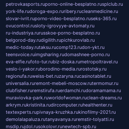
petrovkasports.ru
porno-online-besplatno.ru
splclub.ru
york-life.ru
doroga-expo.ru
ribery.ru
cleanmedicine.ru
slovar-ivrit.ru
porno-video-besplatno.ru
seks-365.ru
ovucontrol.ru
sloty-igrovyye-avtomaty.ru
ru-industriya.ru
russkoe-porno-besplatno.ru
belgorod-day.ru
digilith.ru
pichkurovlab.ru
medic-today.ru
taksu.ru
comp123.ru
don-ykt.ru
teensvoice.ru
imgsharing.ru
domashnee-porno.ru
eva-elfie.ru
foto-tur.ru
biz-doska.ru
metropoltravel.ru
veslo-i-yakor.ru
borodino-media.ru
rostotsky.ru
regionufa.ru
weiss-bet.ru
zaryna.ru
casinotablet.ru
universalia.ru
remont-mebeli-moscow.ru
termomur.ru
clubfisher.ru
remstirufa.ru
erdamchi.ru
doramamama.ru
muraviovka-park.ru
worldofwoman.ru
clean-dreams.ru
arkrym.ru
kristinita.ru
dircomputer.ru
healthenter.ru
textexperts.ru
pivnaya-kruzhka.ru
kinofilmy-2021.ru
demolalapaluza.ru
tanyavanya.ru
remstir-tolyatti.ru
msdip.ru
jdol.ru
sokolovr.ru
newtech-spb.ru