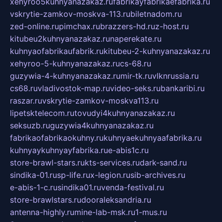
xehyroo5kuhnyanazakaz.ru
fabrikayfabrikaefabrika.ru
vskrytie-zamkov-moskva-113.ru
biletnadom.ru
zed-online.ru
pimchax.ru
brazzers-hd.ru
z-host.ru
kitubeu2kuhnyanazakaz.ru
naperekate.ru
kuhnyaofabrikaufabrik.ru
kitubeu-2-kuhnyanazakaz.ru
xehyroo-5-kuhnyanazakaz.ru
cs-68.ru
guzywia-4-kuhnyanazakaz.ru
mir-tk.ru
vlknrussia.ru
cs68.ru
vladivostok-map.ru
video-seks.ru
bankaribi.ru
raszar.ru
vskrytie-zamkov-moskva113.ru
lipetsktelecom.ru
tovudyi4kuhnyanazakaz.ru
seksuzb.ru
guzywia4kuhnyanazakaz.ru
fabrikaofabrikaokuhny.ru
kuhnyaekuhnyaafabrika.ru
kuhnyaykuhnyayfabrika.ru
e-abis1c.ru
store-brawl-stars.ru
kts-services.ru
dark-sand.ru
sindika-01.ru
sp-life.ru
x-legion.ru
sib-archives.ru
e-abis-1-c.ru
sindika01.ru
venda-festival.ru
store-brawlstars.ru
dooraleksandria.ru
antenna-highly.ru
mine-lab-msk.ru
1-mus.ru