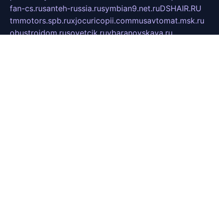
fan-cs.ru
santeh-russia.ru
symbian9.net.ru
DSHAIR.RU
tmmotors.spb.ru
xjocuricopii.com
musavtomat.msk.ru
obustrojdom.ru
sovetcik.ru
ybaranovskaya.ru
ppknews.ru
cult-alshei.ru
JAPANRUSSIA.RU
proekciyamebel.ru
imper-finans.ru
rim.org.ru
glamourai.ru
brassminus.ru
zabor-pro.ru
ftn.pp.ru
dorogoe58.ru
laimengpacker.ru
kuzova-zapchasti.ru
sageerp.ru
taxodrom.ru
dsrazvitie.ru
hardcity.net.ru
ratinghomegames.ru
topservice25.ru
gubernyan.ru
gtglasslined.ru
ii4.ru
tssport.spb.ru
andorra24.com
blackwallstreet.ru
oboimos.ru
optim-doors.com.ru
ikuch.ru
nycr.org.ru
npa21.ru
vremya-ch.spb.ru
desert000.ru
ivtorgi.ru
ifiori.ru
catalog-statei.ru
dcv.org.ru
spetsmaster174.ru
ipkameryhiseeu.ru
dum26.ru
ruspol.spb.ru
fr-opendp.ru
kam-solnyshko.ru
cheyenne-arapaho.ru
sevzapmetal.spb.ru
ted-lapidus.spb.ru
parasite-eliminator.ru
sigma-complete.ru
modernworld.ru
dama-moda.ru