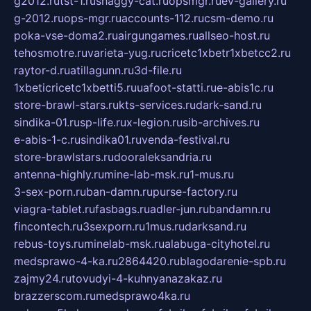
g2012.ru
tst-1.ru
shaggy-cat.ru
opsmgr.ru
ev-gallery.ru
g-2012.ru
ops-mgr.ru
accounts-112.ru
csm-demo.ru
poka-vse-doma2.ru
airgungames.ru
allseo-host.ru
tehosmotre.ru
varieta-yug.ru
cricetc1xbetr1xbetcc2.ru
raytor-d.ru
atillagunn.ru
3d-file.ru
1xbeticricetc1xbetti5.ru
uafoot-statti.ru
e-abis1c.ru
store-brawl-stars.ru
kts-services.ru
dark-sand.ru
sindika-01.ru
sp-life.ru
x-legion.ru
sib-archives.ru
e-abis-1-c.ru
sindika01.ru
venda-festival.ru
store-brawlstars.ru
dooraleksandria.ru
antenna-highly.ru
mine-lab-msk.ru
1-mus.ru
3-sex-porn.ru
ban-damn.ru
purse-factory.ru
viagra-tablet.ru
fasbags.ru
adler-jun.ru
bandamn.ru
fincontech.ru
3sexporn.ru
1mus.ru
darksand.ru
rebus-toys.ru
minelab-msk.ru
alabuga-cityhotel.ru
medsprawo-4-ka.ru
2864420.ru
blagodarenie-spb.ru
zajmy24.ru
tovudyi-4-kuhnyanazakaz.ru
brazzerscom.ru
medsprawo4ka.ru