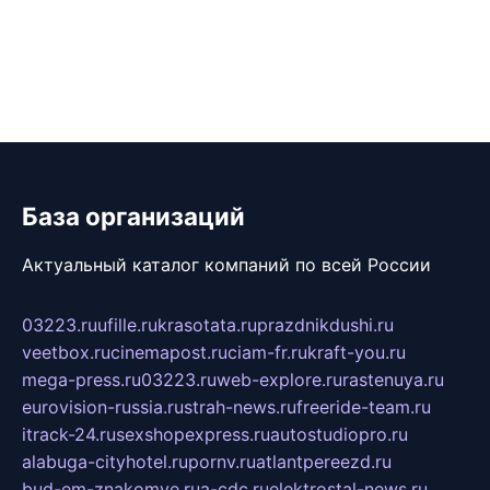
База организаций
Актуальный каталог компаний по всей России
03223.ru
ufille.ru
krasotata.ru
prazdnikdushi.ru
veetbox.ru
cinemapost.ru
ciam-fr.ru
kraft-you.ru
mega-press.ru
03223.ru
web-explore.ru
rastenuya.ru
eurovision-russia.ru
strah-news.ru
freeride-team.ru
itrack-24.ru
sexshopexpress.ru
autostudiopro.ru
alabuga-cityhotel.ru
pornv.ru
atlantpereezd.ru
bud-em-znakomye.ru
a-cdc.ru
elektrostal-news.ru