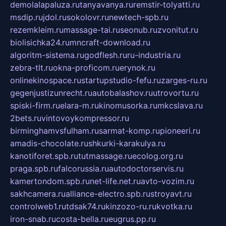
demolalapaluza.ru
tanyavanya.ru
remstir-tolyatti.ru
msdip.ru
jdol.ru
sokolovr.ru
newtech-spb.ru
rezemkleim.ru
massage-tai.ru
seonub.ru
zvonitut.ru
biolisichka24.ru
mncraft-download.ru
algoritm-sistema.ru
godflesh.ru
ru-industria.ru
zebra-tlt.ru
okna-proficom.ru
erynok.ru
onlinekinospace.ru
startupstudio-fefu.ru
zarges-ru.ru
gegenjustizunrecht.ru
autobalashov.ru
utrovortu.ru
spiski-firm.ru
elara-m.ru
kinomusorka.ru
mkcslava.ru
2bets.ru
vintovoykompressor.ru
birminghamvsfulham.ru
sarmat-komp.ru
pioneeri.ru
amadis-chocolate.ru
shkurki-karakulya.ru
kanotiforet.spb.ru
tutmassage.ru
ecolog.org.ru
praga.spb.ru
falcorussia.ru
autodoctorservis.ru
kamertondom.spb.ru
net-life.net.ru
avto-vozim.ru
sakhcamera.ru
alliance-electro.spb.ru
stroyavt.ru
controlweb1.ru
tdsak74.ru
kinzozo-ru.ru
kvotka.ru
iron-snab.ru
costa-bella.ru
eugrus.pp.ru