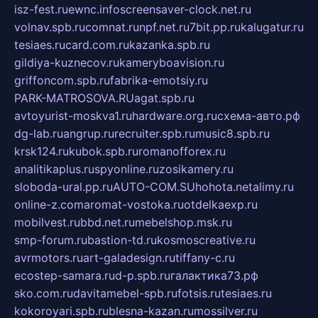
isz-fest.ru
ewnc.info
screensaver-clock.net.ru
volnav.spb.ru
comnat.ru
npf.net.ru
7bit.pp.ru
kalugatur.ru
tesiaes.ru
card.com.ru
kazanka.spb.ru
gildiya-kuznecov.ru
kameryboavision.ru
griffoncom.spb.ru
fabrika-emotsiy.ru
PARK-MATROSOVA.RU
agat.spb.ru
avtoyurist-moskva1.ru
hardware.org.ru
схема-авто.рф
dg-lab.ru
angrup.ru
recruiter.spb.ru
music8.spb.ru
krsk124.ru
kubok.spb.ru
romanofforex.ru
analitikaplus.ru
spyonline.ru
zosikamery.ru
sloboda-ural.pp.ru
AUTO-COM.SU
hohota.net
alimy.ru
online-z.com
aromat-vostoka.ru
otdelkaexp.ru
mobilvest.ru
bbd.net.ru
mebelshop.msk.ru
smp-forum.ru
bastion-td.ru
kosmoscreative.ru
avrmotors.ru
art-galadesign.ru
tiffany-c.ru
ecostep-samara.ru
d-p.spb.ru
галактика73.рф
sko.com.ru
davitamebel-spb.ru
fotsis.ru
tesiaes.ru
kokoroyari.spb.ru
blesna-kazan.ru
mossilver.ru