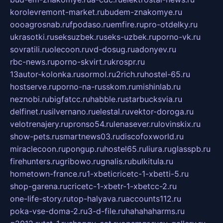
korolevremont-market.ru
budem-znakomye.ru
oooagrosnab.ru
fpodaso.ru
emfire.ru
pro-otdelky.ru
ukrasotki.ru
seksuzbek.ru
seks-uzbek.ru
porno-vk.ru
sovratili.ru
olecoon.ru
vd-dosug.ru
adonyev.ru
rbc-news.ru
porno-skvirt.ru
krospr.ru
13autor-kolonka.ru
sormol.ru
2rich.ru
hostel-65.ru
hostserve.ru
porno-na-russkom.ru
mishinlab.ru
neznobi.ru
bigfatcc.ru
habble.ru
starbucksvia.ru
delfinet.ru
silvernano.ru
elestal.ru
vektor-doroga.ru
velotrenajery.ru
pronso54.ru
lenasever.ru
lovinskix.ru
show-pets.ru
smartnews03.ru
discofoxworld.ru
miraclecoon.ru
pongup.ru
hostel65.ru
liura.ru
glasspb.ru
firehunters.ru
gribowo.ru
gnalis.ru
bulkitula.ru
hometown-france.ru
1-xbeticricetc-1-xbetti-5.ru
shop-garena.ru
cricetc-1-xbetr-1-xbetcc-2.ru
one-life-story.ru
top-halyava.ru
accounts112.ru
poka-vse-doma-2.ru
3-d-file.ru
hahahaharms.ru