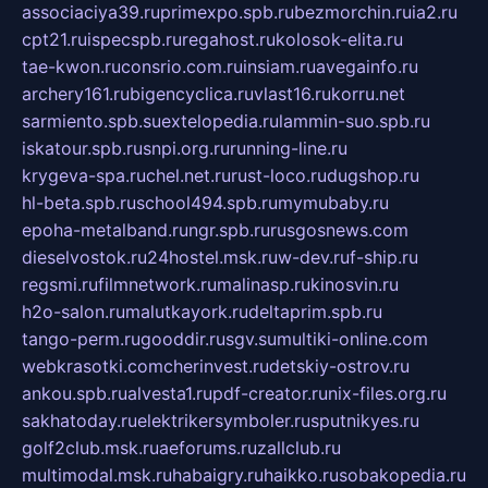
associaciya39.ru
primexpo.spb.ru
bezmorchin.ru
ia2.ru
cpt21.ru
ispecspb.ru
regahost.ru
kolosok-elita.ru
tae-kwon.ru
consrio.com.ru
insiam.ru
avegainfo.ru
archery161.ru
bigencyclica.ru
vlast16.ru
korru.net
sarmiento.spb.su
extelopedia.ru
lammin-suo.spb.ru
iskatour.spb.ru
snpi.org.ru
running-line.ru
krygeva-spa.ru
chel.net.ru
rust-loco.ru
dugshop.ru
hl-beta.spb.ru
school494.spb.ru
mymubaby.ru
epoha-metalband.ru
ngr.spb.ru
rusgosnews.com
dieselvostok.ru
24hostel.msk.ru
w-dev.ru
f-ship.ru
regsmi.ru
filmnetwork.ru
malinasp.ru
kinosvin.ru
h2o-salon.ru
malutkayork.ru
deltaprim.spb.ru
tango-perm.ru
gooddir.ru
sgv.su
multiki-online.com
webkrasotki.com
cherinvest.ru
detskiy-ostrov.ru
ankou.spb.ru
alvesta1.ru
pdf-creator.ru
nix-files.org.ru
sakhatoday.ru
elektrikersymboler.ru
sputnikyes.ru
golf2club.msk.ru
aeforums.ru
zallclub.ru
multimodal.msk.ru
habaigry.ru
haikko.ru
sobakopedia.ru