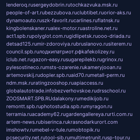
lenderoq.ru
sergeydobrin.ru
tochkazvuka.msk.ru
people-of-art.ru
bezzubova.ru
clubtibet.ru
orior-aks.ru
dynamoauto.ru
szk-favorit.ru
carlines.ru
flatnsk.ru
kingbolenskaner.ru
alex-motor.ru
astroline.net.ru
act1.spb.ru
polyglot.com.ru
gidlipetsk.ru
ooo-driada.ru
detsad125.ru
mir-zdoroviya.ru
bruslanovo.ru
siterem.ru
council.spb.ru
лодкипатриот.рф
kafekolizey.ru
iclub.net.ru
gazon-easy.ru
sugarepilekb.ru
grinox.ru
pylesostineco.ru
msts-ozarenie.ru
kameryjooan.ru
artemovskij.ru
dopler.spb.ru
aid70.ru
metall-perm.ru
ndm.msk.ru
ratingzooshop.ru
apiaccess.ru
globalautotrade.info
bezverhovskoe.ru
drsschool.ru
ZOOSMART.SPB.RU
dalakony.ru
medikijob.ru
remontt.spb.ru
photostudia.spb.ru
myragon.ru
terramia.ru
academy62.ru
gardengallereya.ru
rti.com.ru
artem-news.ru
biserinca.ru
krasnodarkurort.com
imshowtv.ru
mebel-v-tule.ru
mobtopik.ru
pcsecurity.net.ru
tool-sib.ru
multimetrunit.ru
sp-tour.ru