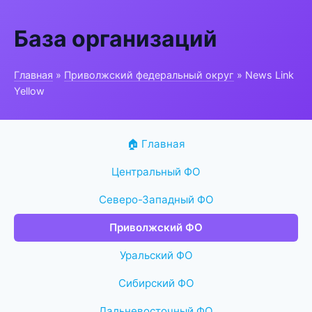
База организаций
Главная
»
Приволжский федеральный округ
» News Link
Yellow
🏠 Главная
Центральный ФО
Северо-Западный ФО
Приволжский ФО
Уральский ФО
Сибирский ФО
Дальневосточный ФО