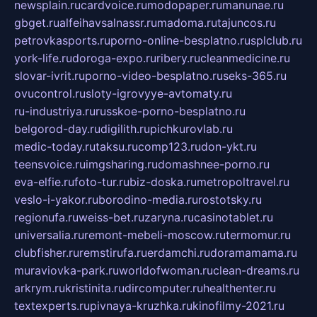
newsplain.ru
cardvoice.ru
modopaper.ru
manunae.ru
gbget.ru
alfeihavsalnassr.ru
madoma.ru
tajuncos.ru
petrovkasports.ru
porno-online-besplatno.ru
splclub.ru
york-life.ru
doroga-expo.ru
ribery.ru
cleanmedicine.ru
slovar-ivrit.ru
porno-video-besplatno.ru
seks-365.ru
ovucontrol.ru
sloty-igrovyye-avtomaty.ru
ru-industriya.ru
russkoe-porno-besplatno.ru
belgorod-day.ru
digilith.ru
pichkurovlab.ru
medic-today.ru
taksu.ru
comp123.ru
don-ykt.ru
teensvoice.ru
imgsharing.ru
domashnee-porno.ru
eva-elfie.ru
foto-tur.ru
biz-doska.ru
metropoltravel.ru
veslo-i-yakor.ru
borodino-media.ru
rostotsky.ru
regionufa.ru
weiss-bet.ru
zaryna.ru
casinotablet.ru
universalia.ru
remont-mebeli-moscow.ru
termomur.ru
clubfisher.ru
remstirufa.ru
erdamchi.ru
doramamama.ru
muraviovka-park.ru
worldofwoman.ru
clean-dreams.ru
arkrym.ru
kristinita.ru
dircomputer.ru
healthenter.ru
textexperts.ru
pivnaya-kruzhka.ru
kinofilmy-2021.ru