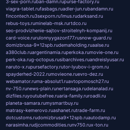
3-sex-porn.ru
ban-damn.ru
purse-factory.ru
viagra-tablet.ru
fasbags.ru
adler-jun.ru
bandamn.ru
fincontech.ru
3sexporn.ru
1mus.ru
darksand.ru
rebus-toys.ru
minelab-msk.ru
rtdco.ru
seo-prodvizhenie-sajtov-stroitelnyh-kompanij.ru
card-voice.ru
rulonnyygazon177.ru
snow-guard.ru
domizbrusa-9x12spb.ru
demaholding.ru
aalse.ru
a380club.ru
argentinamia.ru
perkoka.ru
movie-one.ru
perk-oka.ru
g-octopus.ru
sibarchives.ru
andreislyusar.ru
naruto-x.ru
pursefactory.ru
tor-lyubov-i-grom.ru
spayderhed-2022.ru
movieone.ru
evro-dez.ru
webamator.ru
ma-absolut1.ru
avtopomosch27.ru
nv-750.ru
news-plain.ru
nertansaga.ru
delanalad.ru
dizfiles.ru
youtubefree.ru
aria-family.ru
roadli.ru
planeta-samara.ru
mysmartbuy.ru
matrasy-kemerovo.ru
ashanet.ru
trade-farm.ru
dotcustoms.ru
domizbrusa9x12spb.ru
autodamp.ru
narasimha.ru
djcommodities.ru
nv750.ru
x-ton.ru