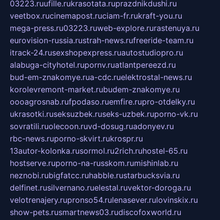
03223.ru
ufille.ru
krasotata.ru
prazdnikdushi.ru
veetbox.ru
cinemapost.ru
ciam-fr.ru
kraft-you.ru
mega-press.ru
03223.ru
web-explore.ru
rastenuya.ru
eurovision-russia.ru
strah-news.ru
freeride-team.ru
itrack-24.ru
sexshopexpress.ru
autostudiopro.ru
alabuga-cityhotel.ru
pornv.ru
atlantpereezd.ru
bud-em-znakomye.ru
a-cdc.ru
elektrostal-news.ru
korolevremont-market.ru
budem-znakomye.ru
oooagrosnab.ru
fpodaso.ru
emfire.ru
pro-otdelky.ru
ukrasotki.ru
seksuzbek.ru
seks-uzbek.ru
porno-vk.ru
sovratili.ru
olecoon.ru
vd-dosug.ru
adonyev.ru
rbc-news.ru
porno-skvirt.ru
krospr.ru
13autor-kolonka.ru
sormol.ru
2rich.ru
hostel-65.ru
hostserve.ru
porno-na-russkom.ru
mishinlab.ru
neznobi.ru
bigfatcc.ru
habble.ru
starbucksvia.ru
delfinet.ru
silvernano.ru
elestal.ru
vektor-doroga.ru
velotrenajery.ru
pronso54.ru
lenasever.ru
lovinskix.ru
show-pets.ru
smartnews03.ru
discofoxworld.ru