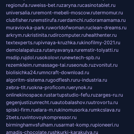
regionufa.ru
weiss-bet.ru
zaryna.ru
casinotablet.ru
universalia.ru
remont-mebeli-moscow.ru
termomur.ru
clubfisher.ru
remstirufa.ru
erdamchi.ru
doramamama.ru
muraviovka-park.ru
worldofwoman.ru
clean-dreams.ru
arkrym.ru
kristinita.ru
dircomputer.ru
healthenter.ru
textexperts.ru
pivnaya-kruzhka.ru
kinofilmy-2021.ru
demolalapaluza.ru
tanyavanya.ru
remstir-tolyatti.ru
msdip.ru
jdol.ru
sokolovr.ru
newtech-spb.ru
rezemkleim.ru
massage-tai.ru
seonub.ru
zvonitut.ru
biolisichka24.ru
mncraft-download.ru
algoritm-sistema.ru
godflesh.ru
ru-industria.ru
zebra-tlt.ru
okna-proficom.ru
erynok.ru
onlinekinospace.ru
startupstudio-fefu.ru
zarges-ru.ru
gegenjustizunrecht.ru
autobalashov.ru
utrovortu.ru
spiski-firm.ru
elara-m.ru
kinomusorka.ru
mkcslava.ru
2bets.ru
vintovoykompressor.ru
birminghamvsfulham.ru
sarmat-komp.ru
pioneeri.ru
amadis-chocolate.ru
shkurki-karakulya.ru