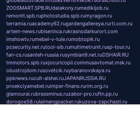
ZOOSMART.SPB.RU
dalakony.ru
medikijob.ru
remontt.spb.ru
photostudia.spb.ru
myragon.ru
terramia.ru
academy62.ru
gardengallereya.ru
rti.com.ru
artem-news.ru
biserinca.ru
krasnodarkurort.com
imshowtv.ru
mebel-v-tule.ru
mobtopik.ru
pcsecurity.net.ru
tool-sib.ru
multimetrunit.ru
sp-tour.ru
fan-cs.ru
santeh-russia.ru
symbian9.net.ru
DSHAIR.RU
tmmotors.spb.ru
xjocuricopii.com
musavtomat.msk.ru
obustrojdom.ru
sovetcik.ru
ybaranovskaya.ru
ppknews.ru
cult-alshei.ru
JAPANRUSSIA.RU
proekciyamebel.ru
imper-finans.ru
rim.org.ru
glamourai.ru
brassminus.ru
zabor-pro.ru
ftn.pp.ru
dorogoe58.ru
laimengpacker.ru
kuzova-zapchasti.ru
sageerp.ru
taxodrom.ru
dsrazvitie.ru
hardcity.net.ru
ratinghomegames.ru
topservice25.ru
gubernyan.ru
gtglasslined.ru
ii4.ru
tssport.spb.ru
andorra24.com
blackwallstreet.ru
oboimos.ru
optim-doors.com.ru