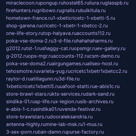
miraclecoon.ru
pongup.ru
hostel65.ru
liura.ru
glasspb.ru
firehunters.ru
gribowo.ru
gnalis.ru
bulkitula.ru
hometown-france.ru
1-xbeticricetc-1-xbetti-5.ru
shop-garena.ru
cricetc-1-xbetr-1-xbetcc-2.ru
one-life-story.ru
top-halyava.ru
accounts112.ru
poka-vse-doma-2.ru
3-d-file.ru
hahahaharms.ru
g2012.ru
tst-1.ru
shaggy-cat.ru
opsmgr.ru
ev-gallery.ru
g-2012.ru
ops-mgr.ru
accounts-112.ru
csm-demo.ru
poka-vse-doma2.ru
airgungames.ru
allseo-host.ru
tehosmotre.ru
varieta-yug.ru
cricetc1xbetr1xbetcc2.ru
raytor-d.ru
atillagunn.ru
3d-file.ru
1xbeticricetc1xbetti5.ru
uafoot-statti.ru
e-abis1c.ru
store-brawl-stars.ru
kts-services.ru
dark-sand.ru
sindika-01.ru
sp-life.ru
x-legion.ru
sib-archives.ru
e-abis-1-c.ru
sindika01.ru
venda-festival.ru
store-brawlstars.ru
dooraleksandria.ru
antenna-highly.ru
mine-lab-msk.ru
1-mus.ru
3-sex-porn.ru
ban-damn.ru
purse-factory.ru