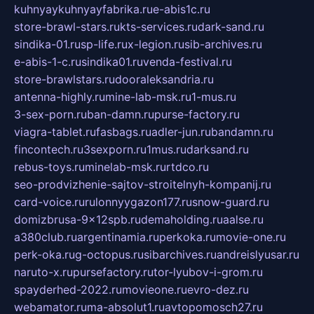
kuhnyaykuhnyayfabrika.ru
e-abis1c.ru
store-brawl-stars.ru
kts-services.ru
dark-sand.ru
sindika-01.ru
sp-life.ru
x-legion.ru
sib-archives.ru
e-abis-1-c.ru
sindika01.ru
venda-festival.ru
store-brawlstars.ru
dooraleksandria.ru
antenna-highly.ru
mine-lab-msk.ru
1-mus.ru
3-sex-porn.ru
ban-damn.ru
purse-factory.ru
viagra-tablet.ru
fasbags.ru
adler-jun.ru
bandamn.ru
fincontech.ru
3sexporn.ru
1mus.ru
darksand.ru
rebus-toys.ru
minelab-msk.ru
rtdco.ru
seo-prodvizhenie-sajtov-stroitelnyh-kompanij.ru
card-voice.ru
rulonnyygazon177.ru
snow-guard.ru
domizbrusa-9x12spb.ru
demaholding.ru
aalse.ru
a380club.ru
argentinamia.ru
perkoka.ru
movie-one.ru
perk-oka.ru
g-octopus.ru
sibarchives.ru
andreislyusar.ru
naruto-x.ru
pursefactory.ru
tor-lyubov-i-grom.ru
spayderhed-2022.ru
movieone.ru
evro-dez.ru
webamator.ru
ma-absolut1.ru
avtopomosch27.ru