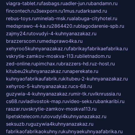
viagra-tablet.ru
fasbags.ru
adler-jun.ru
bandamn.ru
fincontech.ru
3sexporn.ru
1mus.ru
darksand.ru
rebus-toys.ru
minelab-msk.ru
alabuga-cityhotel.ru
medsprawo-4-ka.ru
2864420.ru
blagodarenie-spb.ru
zajmy24.ru
tovudyi-4-kuhnyanazakaz.ru
brazzerscom.ru
medsprawo4ka.ru
xehyroo5kuhnyanazakaz.ru
fabrikayfabrikaefabrika.ru
vskrytie-zamkov-moskva-113.ru
biletnadom.ru
zed-online.ru
pimchax.ru
brazzers-hd.ru
z-host.ru
kitubeu2kuhnyanazakaz.ru
naperekate.ru
kuhnyaofabrikaufabrik.ru
kitubeu-2-kuhnyanazakaz.ru
xehyroo-5-kuhnyanazakaz.ru
cs-68.ru
guzywia-4-kuhnyanazakaz.ru
mir-tk.ru
vlknrussia.ru
cs68.ru
vladivostok-map.ru
video-seks.ru
bankaribi.ru
raszar.ru
vskrytie-zamkov-moskva113.ru
lipetsktelecom.ru
tovudyi4kuhnyanazakaz.ru
seksuzb.ru
guzywia4kuhnyanazakaz.ru
fabrikaofabrikaokuhny.ru
kuhnyaekuhnyaafabrika.ru