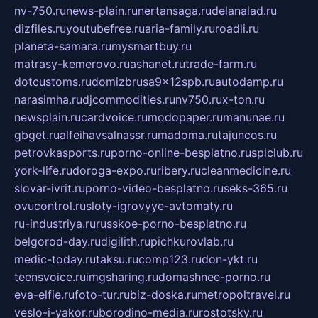
nv-750.ru
news-plain.ru
nertansaga.ru
delanalad.ru
dizfiles.ru
youtubefree.ru
aria-family.ru
roadli.ru
planeta-samara.ru
mysmartbuy.ru
matrasy-kemerovo.ru
ashanet.ru
trade-farm.ru
dotcustoms.ru
domizbrusa9x12spb.ru
autodamp.ru
narasimha.ru
djcommodities.ru
nv750.ru
x-ton.ru
newsplain.ru
cardvoice.ru
modopaper.ru
manunae.ru
gbget.ru
alfeihavsalnassr.ru
madoma.ru
tajuncos.ru
petrovkasports.ru
porno-online-besplatno.ru
splclub.ru
york-life.ru
doroga-expo.ru
ribery.ru
cleanmedicine.ru
slovar-ivrit.ru
porno-video-besplatno.ru
seks-365.ru
ovucontrol.ru
sloty-igrovyye-avtomaty.ru
ru-industriya.ru
russkoe-porno-besplatno.ru
belgorod-day.ru
digilith.ru
pichkurovlab.ru
medic-today.ru
taksu.ru
comp123.ru
don-ykt.ru
teensvoice.ru
imgsharing.ru
domashnee-porno.ru
eva-elfie.ru
foto-tur.ru
biz-doska.ru
metropoltravel.ru
veslo-i-yakor.ru
borodino-media.ru
rostotsky.ru