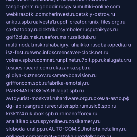
tango-perm.ru
gooddir.ru
sgv.su
multiki-online.com
webkrasotki.com
cherinvest.ru
detskiy-ostrov.ru
ankou.spb.ru
alvesta1.ru
pdf-creator.ru
nix-files.org.ru
sakhatoday.ru
elektrikersymboler.ru
sputnikyes.ru
golf2club.msk.ru
aeforums.ru
zallclub.ru
multimodal.msk.ru
habaigry.ru
haikko.ru
sobakopedia.ru
isz-fest.ru
ewnc.info
screensaver-clock.net.ru
volnav.spb.ru
comnat.ru
npf.net.ru
7bit.pp.ru
kalugatur.ru
tesiaes.ru
card.com.ru
kazanka.spb.ru
gildiya-kuznecov.ru
kameryboavision.ru
griffoncom.spb.ru
fabrika-emotsiy.ru
PARK-MATROSOVA.RU
agat.spb.ru
avtoyurist-moskva1.ru
hardware.org.ru
схема-авто.рф
dg-lab.ru
angrup.ru
recruiter.spb.ru
music8.spb.ru
krsk124.ru
kubok.spb.ru
romanofforex.ru
analitikaplus.ru
spyonline.ru
zosikamery.ru
sloboda-ural.pp.ru
AUTO-COM.SU
hohota.net
alimy.ru
online-z.com
aromat-vostoka.ru
otdelkaexp.ru