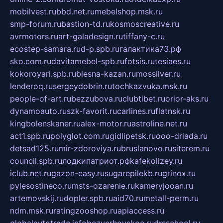
mobilvest.ru
bbd.net.ru
mebelshop.msk.ru
smp-forum.ru
bastion-td.ru
kosmoscreative.ru
avrmotors.ru
art-galadesign.ru
tiffany-c.ru
ecostep-samara.ru
d-p.spb.ru
галактика73.рф
sko.com.ru
davitamebel-spb.ru
fotsis.ru
tesiaes.ru
kokoroyari.spb.ru
blesna-kazan.ru
mossilver.ru
lenderoq.ru
sergeydobrin.ru
tochkazvuka.msk.ru
people-of-art.ru
bezzubova.ru
clubtibet.ru
orior-aks.ru
dynamoauto.ru
szk-favorit.ru
carlines.ru
flatnsk.ru
kingbolenskaner.ru
alex-motor.ru
astroline.net.ru
act1.spb.ru
polyglot.com.ru
gidlipetsk.ru
ooo-driada.ru
detsad125.ru
mir-zdoroviya.ru
bruslanovo.ru
siterem.ru
council.spb.ru
лодкипатриот.рф
kafekolizey.ru
iclub.net.ru
gazon-easy.ru
sugarepilekb.ru
grinox.ru
pylesostineco.ru
msts-ozarenie.ru
kameryjooan.ru
artemovskij.ru
dopler.spb.ru
aid70.ru
metall-perm.ru
ndm.msk.ru
ratingzooshop.ru
apiaccess.ru
globalautotrade.info
bezverhovskoe.ru
drsschool.ru