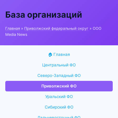
База организаций
Главная
»
Приволжский федеральный округ
» ООО
Media News
🏠 Главная
Центральный ФО
Северо-Западный ФО
Приволжский ФО
Уральский ФО
Сибирский ФО
Дальневосточный ФО