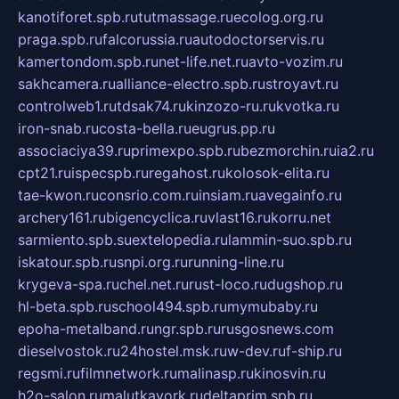
kanotiforet.spb.ru
tutmassage.ru
ecolog.org.ru
praga.spb.ru
falcorussia.ru
autodoctorservis.ru
kamertondom.spb.ru
net-life.net.ru
avto-vozim.ru
sakhcamera.ru
alliance-electro.spb.ru
stroyavt.ru
controlweb1.ru
tdsak74.ru
kinzozo-ru.ru
kvotka.ru
iron-snab.ru
costa-bella.ru
eugrus.pp.ru
associaciya39.ru
primexpo.spb.ru
bezmorchin.ru
ia2.ru
cpt21.ru
ispecspb.ru
regahost.ru
kolosok-elita.ru
tae-kwon.ru
consrio.com.ru
insiam.ru
avegainfo.ru
archery161.ru
bigencyclica.ru
vlast16.ru
korru.net
sarmiento.spb.su
extelopedia.ru
lammin-suo.spb.ru
iskatour.spb.ru
snpi.org.ru
running-line.ru
krygeva-spa.ru
chel.net.ru
rust-loco.ru
dugshop.ru
hl-beta.spb.ru
school494.spb.ru
mymubaby.ru
epoha-metalband.ru
ngr.spb.ru
rusgosnews.com
dieselvostok.ru
24hostel.msk.ru
w-dev.ru
f-ship.ru
regsmi.ru
filmnetwork.ru
malinasp.ru
kinosvin.ru
h2o-salon.ru
malutkayork.ru
deltaprim.spb.ru