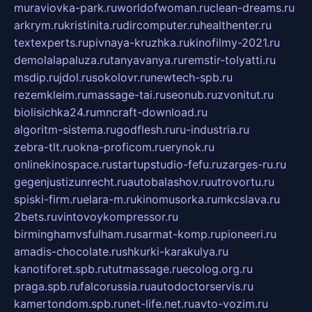
muraviovka-park.ru
worldofwoman.ru
clean-dreams.ru
arkrym.ru
kristinita.ru
dircomputer.ru
healthenter.ru
textexperts.ru
pivnaya-kruzhka.ru
kinofilmy-2021.ru
demolalapaluza.ru
tanyavanya.ru
remstir-tolyatti.ru
msdip.ru
jdol.ru
sokolovr.ru
newtech-spb.ru
rezemkleim.ru
massage-tai.ru
seonub.ru
zvonitut.ru
biolisichka24.ru
mncraft-download.ru
algoritm-sistema.ru
godflesh.ru
ru-industria.ru
zebra-tlt.ru
okna-proficom.ru
erynok.ru
onlinekinospace.ru
startupstudio-fefu.ru
zarges-ru.ru
gegenjustizunrecht.ru
autobalashov.ru
utrovortu.ru
spiski-firm.ru
elara-m.ru
kinomusorka.ru
mkcslava.ru
2bets.ru
vintovoykompressor.ru
birminghamvsfulham.ru
sarmat-komp.ru
pioneeri.ru
amadis-chocolate.ru
shkurki-karakulya.ru
kanotiforet.spb.ru
tutmassage.ru
ecolog.org.ru
praga.spb.ru
falcorussia.ru
autodoctorservis.ru
kamertondom.spb.ru
net-life.net.ru
avto-vozim.ru