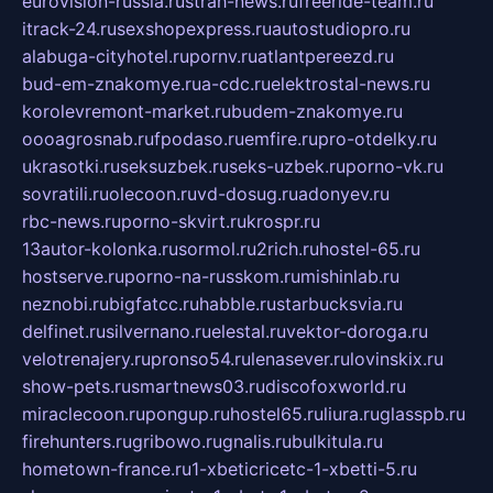
eurovision-russia.ru
strah-news.ru
freeride-team.ru
itrack-24.ru
sexshopexpress.ru
autostudiopro.ru
alabuga-cityhotel.ru
pornv.ru
atlantpereezd.ru
bud-em-znakomye.ru
a-cdc.ru
elektrostal-news.ru
korolevremont-market.ru
budem-znakomye.ru
oooagrosnab.ru
fpodaso.ru
emfire.ru
pro-otdelky.ru
ukrasotki.ru
seksuzbek.ru
seks-uzbek.ru
porno-vk.ru
sovratili.ru
olecoon.ru
vd-dosug.ru
adonyev.ru
rbc-news.ru
porno-skvirt.ru
krospr.ru
13autor-kolonka.ru
sormol.ru
2rich.ru
hostel-65.ru
hostserve.ru
porno-na-russkom.ru
mishinlab.ru
neznobi.ru
bigfatcc.ru
habble.ru
starbucksvia.ru
delfinet.ru
silvernano.ru
elestal.ru
vektor-doroga.ru
velotrenajery.ru
pronso54.ru
lenasever.ru
lovinskix.ru
show-pets.ru
smartnews03.ru
discofoxworld.ru
miraclecoon.ru
pongup.ru
hostel65.ru
liura.ru
glasspb.ru
firehunters.ru
gribowo.ru
gnalis.ru
bulkitula.ru
hometown-france.ru
1-xbeticricetc-1-xbetti-5.ru