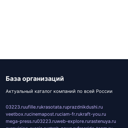
База организаций
Актуальный каталог компаний по всей России
03223.ru
ufille.ru
krasotata.ru
prazdnikdushi.ru
veetbox.ru
cinemapost.ru
ciam-fr.ru
kraft-you.ru
mega-press.ru
03223.ru
web-explore.ru
rastenuya.ru