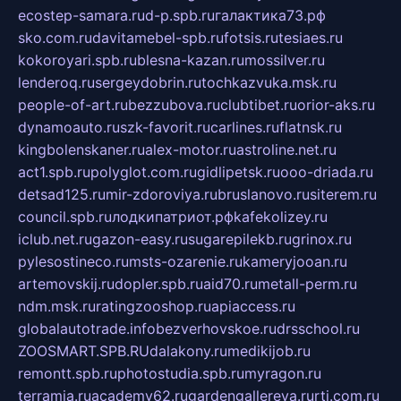
ecostep-samara.ru
d-p.spb.ru
галактика73.рф
sko.com.ru
davitamebel-spb.ru
fotsis.ru
tesiaes.ru
kokoroyari.spb.ru
blesna-kazan.ru
mossilver.ru
lenderoq.ru
sergeydobrin.ru
tochkazvuka.msk.ru
people-of-art.ru
bezzubova.ru
clubtibet.ru
orior-aks.ru
dynamoauto.ru
szk-favorit.ru
carlines.ru
flatnsk.ru
kingbolenskaner.ru
alex-motor.ru
astroline.net.ru
act1.spb.ru
polyglot.com.ru
gidlipetsk.ru
ooo-driada.ru
detsad125.ru
mir-zdoroviya.ru
bruslanovo.ru
siterem.ru
council.spb.ru
лодкипатриот.рф
kafekolizey.ru
iclub.net.ru
gazon-easy.ru
sugarepilekb.ru
grinox.ru
pylesostineco.ru
msts-ozarenie.ru
kameryjooan.ru
artemovskij.ru
dopler.spb.ru
aid70.ru
metall-perm.ru
ndm.msk.ru
ratingzooshop.ru
apiaccess.ru
globalautotrade.info
bezverhovskoe.ru
drsschool.ru
ZOOSMART.SPB.RU
dalakony.ru
medikijob.ru
remontt.spb.ru
photostudia.spb.ru
myragon.ru
terramia.ru
academy62.ru
gardengallereya.ru
rti.com.ru