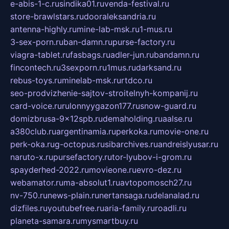
e-abis-1-c.ru
sindika01.ru
venda-festival.ru
store-brawlstars.ru
dooraleksandria.ru
antenna-highly.ru
mine-lab-msk.ru
1-mus.ru
3-sex-porn.ru
ban-damn.ru
purse-factory.ru
viagra-tablet.ru
fasbags.ru
adler-jun.ru
bandamn.ru
fincontech.ru
3sexporn.ru
1mus.ru
darksand.ru
rebus-toys.ru
minelab-msk.ru
rtdco.ru
seo-prodvizhenie-sajtov-stroitelnyh-kompanij.ru
card-voice.ru
rulonnyygazon177.ru
snow-guard.ru
domizbrusa-9x12spb.ru
demaholding.ru
aalse.ru
a380club.ru
argentinamia.ru
perkoka.ru
movie-one.ru
perk-oka.ru
g-octopus.ru
sibarchives.ru
andreislyusar.ru
naruto-x.ru
pursefactory.ru
tor-lyubov-i-grom.ru
spayderhed-2022.ru
movieone.ru
evro-dez.ru
webamator.ru
ma-absolut1.ru
avtopomosch27.ru
nv-750.ru
news-plain.ru
nertansaga.ru
delanalad.ru
dizfiles.ru
youtubefree.ru
aria-family.ru
roadli.ru
planeta-samara.ru
mysmartbuy.ru