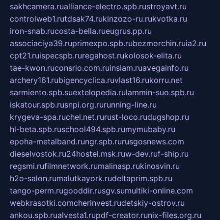
sakhcamera.ru
alliance-electro.spb.ru
stroyavt.ru
controlweb1.ru
tdsak74.ru
kinzozo-ru.ru
kvotka.ru
iron-snab.ru
costa-bella.ru
eugrus.pp.ru
associaciya39.ru
primexpo.spb.ru
bezmorchin.ru
ia2.ru
cpt21.ru
ispecspb.ru
regahost.ru
kolosok-elita.ru
tae-kwon.ru
consrio.com.ru
insiam.ru
avegainfo.ru
archery161.ru
bigencyclica.ru
vlast16.ru
korru.net
sarmiento.spb.su
extelopedia.ru
lammin-suo.spb.ru
iskatour.spb.ru
snpi.org.ru
running-line.ru
krygeva-spa.ru
chel.net.ru
rust-loco.ru
dugshop.ru
hl-beta.spb.ru
school494.spb.ru
mymubaby.ru
epoha-metalband.ru
ngr.spb.ru
rusgosnews.com
dieselvostok.ru
24hostel.msk.ru
w-dev.ru
f-ship.ru
regsmi.ru
filmnetwork.ru
malinasp.ru
kinosvin.ru
h2o-salon.ru
malutkayork.ru
deltaprim.spb.ru
tango-perm.ru
gooddir.ru
sgv.su
multiki-online.com
webkrasotki.com
cherinvest.ru
detskiy-ostrov.ru
ankou.spb.ru
alvesta1.ru
pdf-creator.ru
nix-files.org.ru