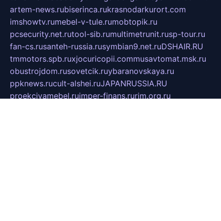
artem-news.ru
biserinca.ru
krasnodarkurort.com
imshowtv.ru
mebel-v-tule.ru
mobtopik.ru
pcsecurity.net.ru
tool-sib.ru
multimetrunit.ru
sp-tour.ru
fan-cs.ru
santeh-russia.ru
symbian9.net.ru
DSHAIR.RU
tmmotors.spb.ru
xjocuricopii.com
musavtomat.msk.ru
obustrojdom.ru
sovetcik.ru
ybaranovskaya.ru
ppknews.ru
cult-alshei.ru
JAPANRUSSIA.RU
proekciyamebel.ru
imper-finans.ru
rim.org.ru
glamourai.ru
brassminus.ru
zabor-pro.ru
ftn.pp.ru
dorogoe58.ru
laimengpacker.ru
kuzova-zapchasti.ru
sageerp.ru
taxodrom.ru
dsrazvitie.ru
hardcity.net.ru
ratinghomegames.ru
topservice25.ru
gubernyan.ru
gtglasslined.ru
ii4.ru
tssport.spb.ru
andorra24.com
blackwallstreet.ru
oboimos.ru
optim-doors.com.ru
ikuch.ru
nycr.org.ru
npa21.ru
vremya-ch.spb.ru
desert000.ru
ivtorgi.ru
ifiori.ru
catalog-statei.ru
dcv.org.ru
spetsmaster174.ru
ipkameryhiseeu.ru
dum26.ru
ruspol.spb.ru
fr-opendp.ru
kam-solnyshko.ru