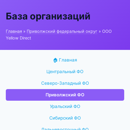
База организаций
Главная
»
Приволжский федеральный округ
» ООО
Yellow Direct
🏠 Главная
Центральный ФО
Северо-Западный ФО
Приволжский ФО
Уральский ФО
Сибирский ФО
Дальневосточный ФО