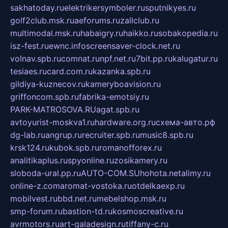
sakhatoday.ru
elektrikersymboler.ru
sputnikyes.ru
golf2club.msk.ru
aeforums.ru
zallclub.ru
multimodal.msk.ru
habaigry.ru
haikko.ru
sobakopedia.ru
isz-fest.ru
ewnc.info
screensaver-clock.net.ru
volnav.spb.ru
comnat.ru
npf.net.ru
7bit.pp.ru
kalugatur.ru
tesiaes.ru
card.com.ru
kazanka.spb.ru
gildiya-kuznecov.ru
kameryboavision.ru
griffoncom.spb.ru
fabrika-emotsiy.ru
PARK-MATROSOVA.RU
agat.spb.ru
avtoyurist-moskva1.ru
hardware.org.ru
схема-авто.рф
dg-lab.ru
angrup.ru
recruiter.spb.ru
music8.spb.ru
krsk124.ru
kubok.spb.ru
romanofforex.ru
analitikaplus.ru
spyonline.ru
zosikamery.ru
sloboda-ural.pp.ru
AUTO-COM.SU
hohota.net
alimy.ru
online-z.com
aromat-vostoka.ru
otdelkaexp.ru
mobilvest.ru
bbd.net.ru
mebelshop.msk.ru
smp-forum.ru
bastion-td.ru
kosmoscreative.ru
avrmotors.ru
art-galadesign.ru
tiffany-c.ru