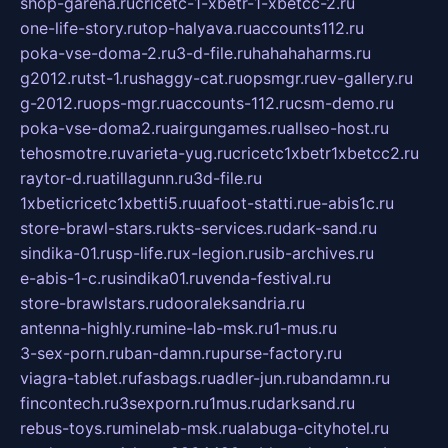
shop-garena.ru
cricetc-1-xbetr-1-xbetcc-2.ru
one-life-story.ru
top-halyava.ru
accounts112.ru
poka-vse-doma-2.ru
3-d-file.ru
hahahaharms.ru
g2012.ru
tst-1.ru
shaggy-cat.ru
opsmgr.ru
ev-gallery.ru
g-2012.ru
ops-mgr.ru
accounts-112.ru
csm-demo.ru
poka-vse-doma2.ru
airgungames.ru
allseo-host.ru
tehosmotre.ru
varieta-yug.ru
cricetc1xbetr1xbetcc2.ru
raytor-d.ru
atillagunn.ru
3d-file.ru
1xbeticricetc1xbetti5.ru
uafoot-statti.ru
e-abis1c.ru
store-brawl-stars.ru
kts-services.ru
dark-sand.ru
sindika-01.ru
sp-life.ru
x-legion.ru
sib-archives.ru
e-abis-1-c.ru
sindika01.ru
venda-festival.ru
store-brawlstars.ru
dooraleksandria.ru
antenna-highly.ru
mine-lab-msk.ru
1-mus.ru
3-sex-porn.ru
ban-damn.ru
purse-factory.ru
viagra-tablet.ru
fasbags.ru
adler-jun.ru
bandamn.ru
fincontech.ru
3sexporn.ru
1mus.ru
darksand.ru
rebus-toys.ru
minelab-msk.ru
alabuga-cityhotel.ru