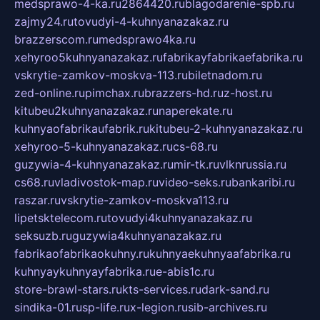
medsprawo-4-ka.ru
2864420.ru
blagodarenie-spb.ru
zajmy24.ru
tovudyi-4-kuhnyanazakaz.ru
brazzerscom.ru
medsprawo4ka.ru
xehyroo5kuhnyanazakaz.ru
fabrikayfabrikaefabrika.ru
vskrytie-zamkov-moskva-113.ru
biletnadom.ru
zed-online.ru
pimchax.ru
brazzers-hd.ru
z-host.ru
kitubeu2kuhnyanazakaz.ru
naperekate.ru
kuhnyaofabrikaufabrik.ru
kitubeu-2-kuhnyanazakaz.ru
xehyroo-5-kuhnyanazakaz.ru
cs-68.ru
guzywia-4-kuhnyanazakaz.ru
mir-tk.ru
vlknrussia.ru
cs68.ru
vladivostok-map.ru
video-seks.ru
bankaribi.ru
raszar.ru
vskrytie-zamkov-moskva113.ru
lipetsktelecom.ru
tovudyi4kuhnyanazakaz.ru
seksuzb.ru
guzywia4kuhnyanazakaz.ru
fabrikaofabrikaokuhny.ru
kuhnyaekuhnyaafabrika.ru
kuhnyaykuhnyayfabrika.ru
e-abis1c.ru
store-brawl-stars.ru
kts-services.ru
dark-sand.ru
sindika-01.ru
sp-life.ru
x-legion.ru
sib-archives.ru