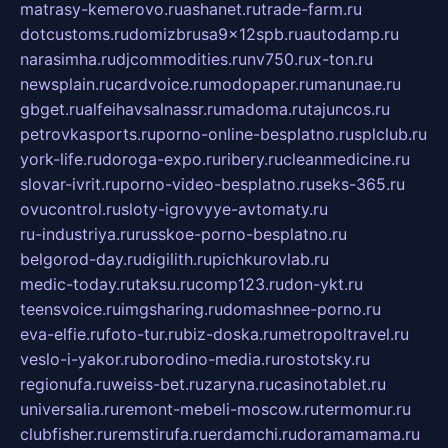
matrasy-kemerovo.ru
ashanet.ru
trade-farm.ru
dotcustoms.ru
domizbrusa9x12spb.ru
autodamp.ru
narasimha.ru
djcommodities.ru
nv750.ru
x-ton.ru
newsplain.ru
cardvoice.ru
modopaper.ru
manunae.ru
gbget.ru
alfeihavsalnassr.ru
madoma.ru
tajuncos.ru
petrovkasports.ru
porno-online-besplatno.ru
splclub.ru
york-life.ru
doroga-expo.ru
ribery.ru
cleanmedicine.ru
slovar-ivrit.ru
porno-video-besplatno.ru
seks-365.ru
ovucontrol.ru
sloty-igrovyye-avtomaty.ru
ru-industriya.ru
russkoe-porno-besplatno.ru
belgorod-day.ru
digilith.ru
pichkurovlab.ru
medic-today.ru
taksu.ru
comp123.ru
don-ykt.ru
teensvoice.ru
imgsharing.ru
domashnee-porno.ru
eva-elfie.ru
foto-tur.ru
biz-doska.ru
metropoltravel.ru
veslo-i-yakor.ru
borodino-media.ru
rostotsky.ru
regionufa.ru
weiss-bet.ru
zaryna.ru
casinotablet.ru
universalia.ru
remont-mebeli-moscow.ru
termomur.ru
clubfisher.ru
remstirufa.ru
erdamchi.ru
doramamama.ru