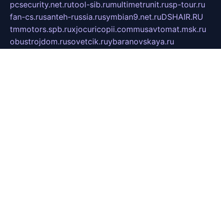
pcsecurity.net.ru
tool-sib.ru
multimetrunit.ru
sp-tour.ru
fan-cs.ru
santeh-russia.ru
symbian9.net.ru
DSHAIR.RU
tmmotors.spb.ru
xjocuricopii.com
musavtomat.msk.ru
obustrojdom.ru
sovetcik.ru
ybaranovskaya.ru
ppknews.ru
cult-alshei.ru
JAPANRUSSIA.RU
proekciyamebel.ru
imper-finans.ru
rim.org.ru
glamourai.ru
brassminus.ru
zabor-pro.ru
ftn.pp.ru
dorogoe58.ru
laimengpacker.ru
kuzova-zapchasti.ru
sageerp.ru
taxodrom.ru
dsrazvitie.ru
hardcity.net.ru
ratinghomegames.ru
topservice25.ru
gubernyan.ru
gtglasslined.ru
ii4.ru
tssport.spb.ru
andorra24.com
blackwallstreet.ru
oboimos.ru
optim-doors.com.ru
ikuch.ru
nycr.org.ru
npa21.ru
vremya-ch.spb.ru
desert000.ru
ivtorgi.ru
ifiori.ru
catalog-statei.ru
dcv.org.ru
spetsmaster174.ru
ipkameryhiseeu.ru
dum26.ru
ruspol.spb.ru
fr-opendp.ru
kam-solnyshko.ru
cheyenne-arapaho.ru
sevzapmetal.spb.ru
ted-lapidus.spb.ru
parasite-eliminator.ru