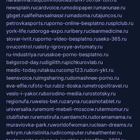
newsplain.ru
cardvoice.ru
modopaper.ru
manunae.ru
gbget.ru
alfeihavsalnassr.ru
madoma.ru
tajuncos.ru
petrovkasports.ru
porno-online-besplatno.ru
splclub.ru
york-life.ru
doroga-expo.ru
ribery.ru
cleanmedicine.ru
slovar-ivrit.ru
porno-video-besplatno.ru
seks-365.ru
ovucontrol.ru
sloty-igrovyye-avtomaty.ru
ru-industriya.ru
russkoe-porno-besplatno.ru
belgorod-day.ru
digilith.ru
pichkurovlab.ru
medic-today.ru
taksu.ru
comp123.ru
don-ykt.ru
teensvoice.ru
imgsharing.ru
domashnee-porno.ru
eva-elfie.ru
foto-tur.ru
biz-doska.ru
metropoltravel.ru
veslo-i-yakor.ru
borodino-media.ru
rostotsky.ru
regionufa.ru
weiss-bet.ru
zaryna.ru
casinotablet.ru
universalia.ru
remont-mebeli-moscow.ru
termomur.ru
clubfisher.ru
remstirufa.ru
erdamchi.ru
doramamama.ru
muraviovka-park.ru
worldofwoman.ru
clean-dreams.ru
arkrym.ru
kristinita.ru
dircomputer.ru
healthenter.ru