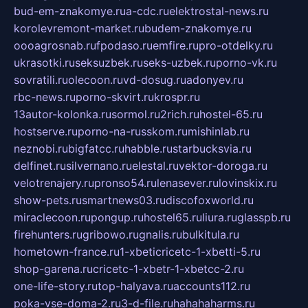
bud-em-znakomye.ru
a-cdc.ru
elektrostal-news.ru
korolevremont-market.ru
budem-znakomye.ru
oooagrosnab.ru
fpodaso.ru
emfire.ru
pro-otdelky.ru
ukrasotki.ru
seksuzbek.ru
seks-uzbek.ru
porno-vk.ru
sovratili.ru
olecoon.ru
vd-dosug.ru
adonyev.ru
rbc-news.ru
porno-skvirt.ru
krospr.ru
13autor-kolonka.ru
sormol.ru
2rich.ru
hostel-65.ru
hostserve.ru
porno-na-russkom.ru
mishinlab.ru
neznobi.ru
bigfatcc.ru
habble.ru
starbucksvia.ru
delfinet.ru
silvernano.ru
elestal.ru
vektor-doroga.ru
velotrenajery.ru
pronso54.ru
lenasever.ru
lovinskix.ru
show-pets.ru
smartnews03.ru
discofoxworld.ru
miraclecoon.ru
pongup.ru
hostel65.ru
liura.ru
glasspb.ru
firehunters.ru
gribowo.ru
gnalis.ru
bulkitula.ru
hometown-france.ru
1-xbeticricetc-1-xbetti-5.ru
shop-garena.ru
cricetc-1-xbetr-1-xbetcc-2.ru
one-life-story.ru
top-halyava.ru
accounts112.ru
poka-vse-doma-2.ru
3-d-file.ru
hahahaharms.ru