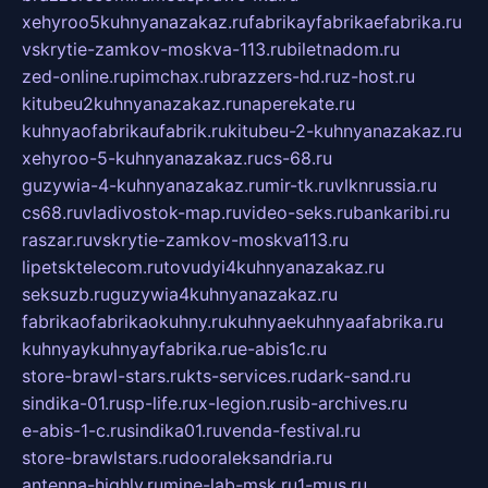
xehyroo5kuhnyanazakaz.ru
fabrikayfabrikaefabrika.ru
vskrytie-zamkov-moskva-113.ru
biletnadom.ru
zed-online.ru
pimchax.ru
brazzers-hd.ru
z-host.ru
kitubeu2kuhnyanazakaz.ru
naperekate.ru
kuhnyaofabrikaufabrik.ru
kitubeu-2-kuhnyanazakaz.ru
xehyroo-5-kuhnyanazakaz.ru
cs-68.ru
guzywia-4-kuhnyanazakaz.ru
mir-tk.ru
vlknrussia.ru
cs68.ru
vladivostok-map.ru
video-seks.ru
bankaribi.ru
raszar.ru
vskrytie-zamkov-moskva113.ru
lipetsktelecom.ru
tovudyi4kuhnyanazakaz.ru
seksuzb.ru
guzywia4kuhnyanazakaz.ru
fabrikaofabrikaokuhny.ru
kuhnyaekuhnyaafabrika.ru
kuhnyaykuhnyayfabrika.ru
e-abis1c.ru
store-brawl-stars.ru
kts-services.ru
dark-sand.ru
sindika-01.ru
sp-life.ru
x-legion.ru
sib-archives.ru
e-abis-1-c.ru
sindika01.ru
venda-festival.ru
store-brawlstars.ru
dooraleksandria.ru
antenna-highly.ru
mine-lab-msk.ru
1-mus.ru