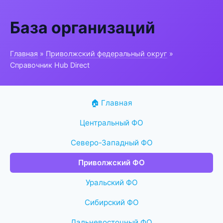
База организаций
Главная
»
Приволжский федеральный округ
»
Справочник Hub Direct
🏠 Главная
Центральный ФО
Северо-Западный ФО
Приволжский ФО
Уральский ФО
Сибирский ФО
Дальневосточный ФО