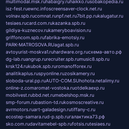
multimodal.msk.ru
habaigry.ru
haikko.ru
sobakopedia.ru
isz-fest.ru
ewnc.info
screensaver-clock.net.ru
volnav.spb.ru
comnat.ru
npf.net.ru
7bit.pp.ru
kalugatur.ru
tesiaes.ru
card.com.ru
kazanka.spb.ru
gildiya-kuznecov.ru
kameryboavision.ru
griffoncom.spb.ru
fabrika-emotsiy.ru
PARK-MATROSOVA.RU
agat.spb.ru
avtoyurist-moskva1.ru
hardware.org.ru
схема-авто.рф
dg-lab.ru
angrup.ru
recruiter.spb.ru
music8.spb.ru
krsk124.ru
kubok.spb.ru
romanofforex.ru
analitikaplus.ru
spyonline.ru
zosikamery.ru
sloboda-ural.pp.ru
AUTO-COM.SU
hohota.net
alimy.ru
online-z.com
aromat-vostoka.ru
otdelkaexp.ru
mobilvest.ru
bbd.net.ru
mebelshop.msk.ru
smp-forum.ru
bastion-td.ru
kosmoscreative.ru
avrmotors.ru
art-galadesign.ru
tiffany-c.ru
ecostep-samara.ru
d-p.spb.ru
галактика73.рф
sko.com.ru
davitamebel-spb.ru
fotsis.ru
tesiaes.ru