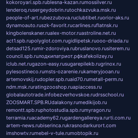
kokoroyari.spb.ru
blesna-kazan.ru
mossilver.ru
lenderoq.ru
sergeydobrin.ru
tochkazvuka.msk.ru
people-of-art.ru
bezzubova.ru
clubtibet.ru
orior-aks.ru
dynamoauto.ru
szk-favorit.ru
carlines.ru
flatnsk.ru
kingbolenskaner.ru
alex-motor.ru
astroline.net.ru
act1.spb.ru
polyglot.com.ru
gidlipetsk.ru
ooo-driada.ru
detsad125.ru
mir-zdoroviya.ru
bruslanovo.ru
siterem.ru
council.spb.ru
лодкипатриот.рф
kafekolizey.ru
iclub.net.ru
gazon-easy.ru
sugarepilekb.ru
grinox.ru
pylesostineco.ru
msts-ozarenie.ru
kameryjooan.ru
artemovskij.ru
dopler.spb.ru
aid70.ru
metall-perm.ru
ndm.msk.ru
ratingzooshop.ru
apiaccess.ru
globalautotrade.info
bezverhovskoe.ru
drsschool.ru
ZOOSMART.SPB.RU
dalakony.ru
medikijob.ru
remontt.spb.ru
photostudia.spb.ru
myragon.ru
terramia.ru
academy62.ru
gardengallereya.ru
rti.com.ru
artem-news.ru
biserinca.ru
krasnodarkurort.com
imshowtv.ru
mebel-v-tule.ru
mobtopik.ru