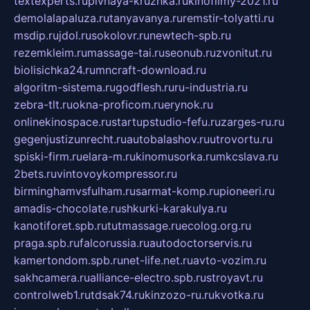
textexperts.ru
pivnaya-kruzhka.ru
kinofilmy-2021.ru
demolalapaluza.ru
tanyavanya.ru
remstir-tolyatti.ru
msdip.ru
jdol.ru
sokolovr.ru
newtech-spb.ru
rezemkleim.ru
massage-tai.ru
seonub.ru
zvonitut.ru
biolisichka24.ru
mncraft-download.ru
algoritm-sistema.ru
godflesh.ru
ru-industria.ru
zebra-tlt.ru
okna-proficom.ru
erynok.ru
onlinekinospace.ru
startupstudio-fefu.ru
zarges-ru.ru
gegenjustizunrecht.ru
autobalashov.ru
utrovortu.ru
spiski-firm.ru
elara-m.ru
kinomusorka.ru
mkcslava.ru
2bets.ru
vintovoykompressor.ru
birminghamvsfulham.ru
sarmat-komp.ru
pioneeri.ru
amadis-chocolate.ru
shkurki-karakulya.ru
kanotiforet.spb.ru
tutmassage.ru
ecolog.org.ru
praga.spb.ru
falcorussia.ru
autodoctorservis.ru
kamertondom.spb.ru
net-life.net.ru
avto-vozim.ru
sakhcamera.ru
alliance-electro.spb.ru
stroyavt.ru
controlweb1.ru
tdsak74.ru
kinzozo-ru.ru
kvotka.ru