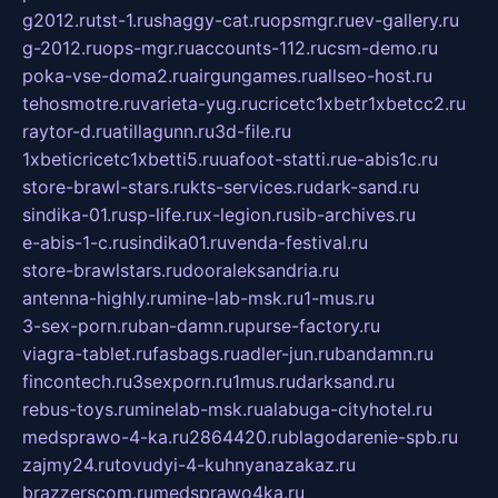
g2012.ru
tst-1.ru
shaggy-cat.ru
opsmgr.ru
ev-gallery.ru
g-2012.ru
ops-mgr.ru
accounts-112.ru
csm-demo.ru
poka-vse-doma2.ru
airgungames.ru
allseo-host.ru
tehosmotre.ru
varieta-yug.ru
cricetc1xbetr1xbetcc2.ru
raytor-d.ru
atillagunn.ru
3d-file.ru
1xbeticricetc1xbetti5.ru
uafoot-statti.ru
e-abis1c.ru
store-brawl-stars.ru
kts-services.ru
dark-sand.ru
sindika-01.ru
sp-life.ru
x-legion.ru
sib-archives.ru
e-abis-1-c.ru
sindika01.ru
venda-festival.ru
store-brawlstars.ru
dooraleksandria.ru
antenna-highly.ru
mine-lab-msk.ru
1-mus.ru
3-sex-porn.ru
ban-damn.ru
purse-factory.ru
viagra-tablet.ru
fasbags.ru
adler-jun.ru
bandamn.ru
fincontech.ru
3sexporn.ru
1mus.ru
darksand.ru
rebus-toys.ru
minelab-msk.ru
alabuga-cityhotel.ru
medsprawo-4-ka.ru
2864420.ru
blagodarenie-spb.ru
zajmy24.ru
tovudyi-4-kuhnyanazakaz.ru
brazzerscom.ru
medsprawo4ka.ru