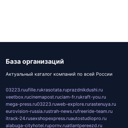
База организаций
Актуальный каталог компаний по всей России
03223.ru
ufille.ru
krasotata.ru
prazdnikdushi.ru
veetbox.ru
cinemapost.ru
ciam-fr.ru
kraft-you.ru
mega-press.ru
03223.ru
web-explore.ru
rastenuya.ru
eurovision-russia.ru
strah-news.ru
freeride-team.ru
itrack-24.ru
sexshopexpress.ru
autostudiopro.ru
alabuga-cityhotel.ru
pornv.ru
atlantpereezd.ru