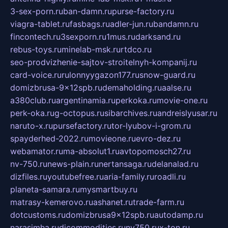
3-sex-porn.ru
ban-damn.ru
purse-factory.ru
viagra-tablet.ru
fasbags.ru
adler-jun.ru
bandamn.ru
fincontech.ru
3sexporn.ru
1mus.ru
darksand.ru
rebus-toys.ru
minelab-msk.ru
rtdco.ru
seo-prodvizhenie-sajtov-stroitelnyh-kompanij.ru
card-voice.ru
rulonnyygazon177.ru
snow-guard.ru
domizbrusa-9x12spb.ru
demaholding.ru
aalse.ru
a380club.ru
argentinamia.ru
perkoka.ru
movie-one.ru
perk-oka.ru
g-octopus.ru
sibarchives.ru
andreislyusar.ru
naruto-x.ru
pursefactory.ru
tor-lyubov-i-grom.ru
spayderhed-2022.ru
movieone.ru
evro-dez.ru
webamator.ru
ma-absolut1.ru
avtopomosch27.ru
nv-750.ru
news-plain.ru
nertansaga.ru
delanalad.ru
dizfiles.ru
youtubefree.ru
aria-family.ru
roadli.ru
planeta-samara.ru
mysmartbuy.ru
matrasy-kemerovo.ru
ashanet.ru
trade-farm.ru
dotcustoms.ru
domizbrusa9x12spb.ru
autodamp.ru
narasimha.ru
djcommodities.ru
nv750.ru
x-ton.ru