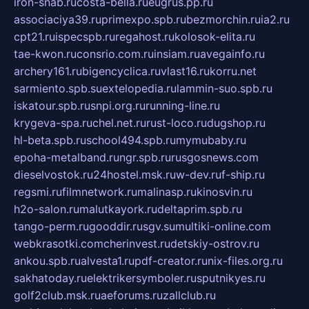
iron-snab.ru
costa-bella.ru
eugrus.pp.ru
associaciya39.ru
primexpo.spb.ru
bezmorchin.ru
ia2.ru
cpt21.ru
ispecspb.ru
regahost.ru
kolosok-elita.ru
tae-kwon.ru
consrio.com.ru
insiam.ru
avegainfo.ru
archery161.ru
bigencyclica.ru
vlast16.ru
korru.net
sarmiento.spb.su
extelopedia.ru
lammin-suo.spb.ru
iskatour.spb.ru
snpi.org.ru
running-line.ru
krygeva-spa.ru
chel.net.ru
rust-loco.ru
dugshop.ru
hl-beta.spb.ru
school494.spb.ru
mymubaby.ru
epoha-metalband.ru
ngr.spb.ru
rusgosnews.com
dieselvostok.ru
24hostel.msk.ru
w-dev.ru
f-ship.ru
regsmi.ru
filmnetwork.ru
malinasp.ru
kinosvin.ru
h2o-salon.ru
malutkayork.ru
deltaprim.spb.ru
tango-perm.ru
gooddir.ru
sgv.su
multiki-online.com
webkrasotki.com
cherinvest.ru
detskiy-ostrov.ru
ankou.spb.ru
alvesta1.ru
pdf-creator.ru
nix-files.org.ru
sakhatoday.ru
elektrikersymboler.ru
sputnikyes.ru
golf2club.msk.ru
aeforums.ru
zallclub.ru