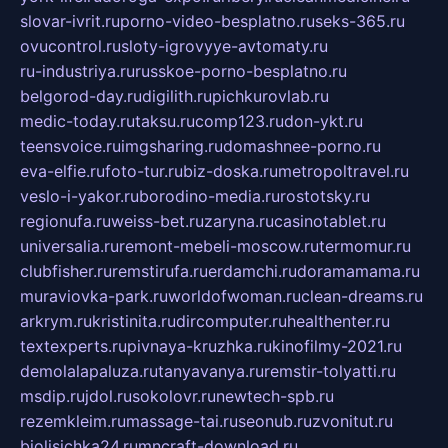
slovar-ivrit.ru
porno-video-besplatno.ru
seks-365.ru
ovucontrol.ru
sloty-igrovyye-avtomaty.ru
ru-industriya.ru
russkoe-porno-besplatno.ru
belgorod-day.ru
digilith.ru
pichkurovlab.ru
medic-today.ru
taksu.ru
comp123.ru
don-ykt.ru
teensvoice.ru
imgsharing.ru
domashnee-porno.ru
eva-elfie.ru
foto-tur.ru
biz-doska.ru
metropoltravel.ru
veslo-i-yakor.ru
borodino-media.ru
rostotsky.ru
regionufa.ru
weiss-bet.ru
zaryna.ru
casinotablet.ru
universalia.ru
remont-mebeli-moscow.ru
termomur.ru
clubfisher.ru
remstirufa.ru
erdamchi.ru
doramamama.ru
muraviovka-park.ru
worldofwoman.ru
clean-dreams.ru
arkrym.ru
kristinita.ru
dircomputer.ru
healthenter.ru
textexperts.ru
pivnaya-kruzhka.ru
kinofilmy-2021.ru
demolalapaluza.ru
tanyavanya.ru
remstir-tolyatti.ru
msdip.ru
jdol.ru
sokolovr.ru
newtech-spb.ru
rezemkleim.ru
massage-tai.ru
seonub.ru
zvonitut.ru
biolisichka24.ru
mncraft-download.ru