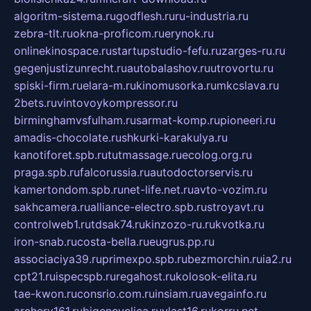
algoritm-sistema.ru
godflesh.ru
ru-industria.ru
zebra-tlt.ru
okna-proficom.ru
erynok.ru
onlinekinospace.ru
startupstudio-fefu.ru
zarges-ru.ru
gegenjustizunrecht.ru
autobalashov.ru
utrovortu.ru
spiski-firm.ru
elara-m.ru
kinomusorka.ru
mkcslava.ru
2bets.ru
vintovoykompressor.ru
birminghamvsfulham.ru
sarmat-komp.ru
pioneeri.ru
amadis-chocolate.ru
shkurki-karakulya.ru
kanotiforet.spb.ru
tutmassage.ru
ecolog.org.ru
praga.spb.ru
falcorussia.ru
autodoctorservis.ru
kamertondom.spb.ru
net-life.net.ru
avto-vozim.ru
sakhcamera.ru
alliance-electro.spb.ru
stroyavt.ru
controlweb1.ru
tdsak74.ru
kinzozo-ru.ru
kvotka.ru
iron-snab.ru
costa-bella.ru
eugrus.pp.ru
associaciya39.ru
primexpo.spb.ru
bezmorchin.ru
ia2.ru
cpt21.ru
ispecspb.ru
regahost.ru
kolosok-elita.ru
tae-kwon.ru
consrio.com.ru
insiam.ru
avegainfo.ru
archery161.ru
bigencyclica.ru
vlast16.ru
korru.net