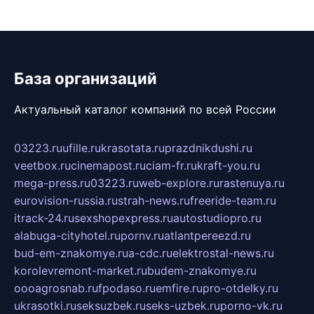
База организаций
Актуальный каталог компаний по всей России
03223.ru
ufille.ru
krasotata.ru
prazdnikdushi.ru
veetbox.ru
cinemapost.ru
ciam-fr.ru
kraft-you.ru
mega-press.ru
03223.ru
web-explore.ru
rastenuya.ru
eurovision-russia.ru
strah-news.ru
freeride-team.ru
itrack-24.ru
sexshopexpress.ru
autostudiopro.ru
alabuga-cityhotel.ru
pornv.ru
atlantpereezd.ru
bud-em-znakomye.ru
a-cdc.ru
elektrostal-news.ru
korolevremont-market.ru
budem-znakomye.ru
oooagrosnab.ru
fpodaso.ru
emfire.ru
pro-otdelky.ru
ukrasotki.ru
seksuzbek.ru
seks-uzbek.ru
porno-vk.ru