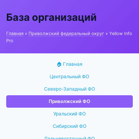
База организаций
Главная
»
Приволжский федеральный округ
» Yellow Info
Pro
🏠 Главная
Центральный ФО
Северо-Западный ФО
Приволжский ФО
Уральский ФО
Сибирский ФО
Дальневосточный ФО