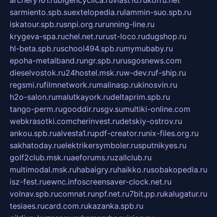
sarmiento.spb.su
extelopedia.ru
lammin-suo.spb.ru
iskatour.spb.ru
snpi.org.ru
running-line.ru
krygeva-spa.ru
chel.net.ru
rust-loco.ru
dugshop.ru
hl-beta.spb.ru
school494.spb.ru
mymubaby.ru
epoha-metalband.ru
ngr.spb.ru
rusgosnews.com
dieselvostok.ru
24hostel.msk.ru
w-dev.ru
f-ship.ru
regsmi.ru
filmnetwork.ru
malinasp.ru
kinosvin.ru
h2o-salon.ru
malutkayork.ru
deltaprim.spb.ru
tango-perm.ru
gooddir.ru
sgv.su
multiki-online.com
webkrasotki.com
cherinvest.ru
detskiy-ostrov.ru
ankou.spb.ru
alvesta1.ru
pdf-creator.ru
nix-files.org.ru
sakhatoday.ru
elektrikersymboler.ru
sputnikyes.ru
golf2club.msk.ru
aeforums.ru
zallclub.ru
multimodal.msk.ru
habaigry.ru
haikko.ru
sobakopedia.ru
isz-fest.ru
ewnc.info
screensaver-clock.net.ru
volnav.spb.ru
comnat.ru
npf.net.ru
7bit.pp.ru
kalugatur.ru
tesiaes.ru
card.com.ru
kazanka.spb.ru