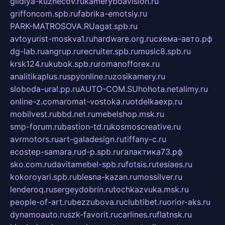
gildiya-kuznecov.ru
kameryboavision.ru
griffoncom.spb.ru
fabrika-emotsiy.ru
PARK-MATROSOVA.RU
agat.spb.ru
avtoyurist-moskva1.ru
hardware.org.ru
схема-авто.рф
dg-lab.ru
angrup.ru
recruiter.spb.ru
music8.spb.ru
krsk124.ru
kubok.spb.ru
romanofforex.ru
analitikaplus.ru
spyonline.ru
zosikamery.ru
sloboda-ural.pp.ru
AUTO-COM.SU
hohota.net
alimy.ru
online-z.com
aromat-vostoka.ru
otdelkaexp.ru
mobilvest.ru
bbd.net.ru
mebelshop.msk.ru
smp-forum.ru
bastion-td.ru
kosmoscreative.ru
avrmotors.ru
art-galadesign.ru
tiffany-c.ru
ecostep-samara.ru
d-p.spb.ru
галактика73.рф
sko.com.ru
davitamebel-spb.ru
fotsis.ru
tesiaes.ru
kokoroyari.spb.ru
blesna-kazan.ru
mossilver.ru
lenderoq.ru
sergeydobrin.ru
tochkazvuka.msk.ru
people-of-art.ru
bezzubova.ru
clubtibet.ru
orior-aks.ru
dynamoauto.ru
szk-favorit.ru
carlines.ru
flatnsk.ru