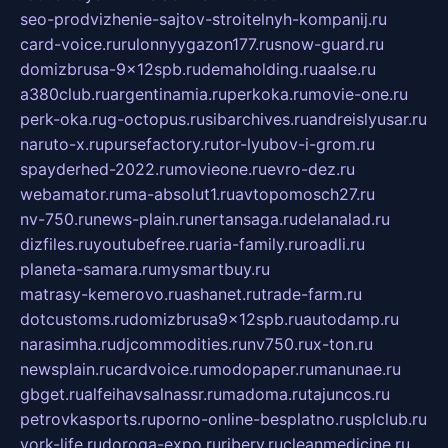
seo-prodvizhenie-sajtov-stroitelnyh-kompanij.ru
card-voice.ru
rulonnyygazon177.ru
snow-guard.ru
domizbrusa-9x12spb.ru
demaholding.ru
aalse.ru
a380club.ru
argentinamia.ru
perkoka.ru
movie-one.ru
perk-oka.ru
g-octopus.ru
sibarchives.ru
andreislyusar.ru
naruto-x.ru
pursefactory.ru
tor-lyubov-i-grom.ru
spayderhed-2022.ru
movieone.ru
evro-dez.ru
webamator.ru
ma-absolut1.ru
avtopomosch27.ru
nv-750.ru
news-plain.ru
nertansaga.ru
delanalad.ru
dizfiles.ru
youtubefree.ru
aria-family.ru
roadli.ru
planeta-samara.ru
mysmartbuy.ru
matrasy-kemerovo.ru
ashanet.ru
trade-farm.ru
dotcustoms.ru
domizbrusa9x12spb.ru
autodamp.ru
narasimha.ru
djcommodities.ru
nv750.ru
x-ton.ru
newsplain.ru
cardvoice.ru
modopaper.ru
manunae.ru
gbget.ru
alfeihavsalnassr.ru
madoma.ru
tajuncos.ru
petrovkasports.ru
porno-online-besplatno.ru
splclub.ru
york-life.ru
doroga-expo.ru
ribery.ru
cleanmedicine.ru