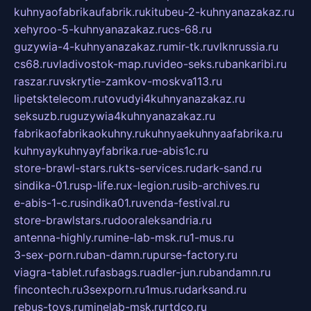
kuhnyaofabrikaufabrik.ru
kitubeu-2-kuhnyanazakaz.ru
xehyroo-5-kuhnyanazakaz.ru
cs-68.ru
guzywia-4-kuhnyanazakaz.ru
mir-tk.ru
vlknrussia.ru
cs68.ru
vladivostok-map.ru
video-seks.ru
bankaribi.ru
raszar.ru
vskrytie-zamkov-moskva113.ru
lipetsktelecom.ru
tovudyi4kuhnyanazakaz.ru
seksuzb.ru
guzywia4kuhnyanazakaz.ru
fabrikaofabrikaokuhny.ru
kuhnyaekuhnyaafabrika.ru
kuhnyaykuhnyayfabrika.ru
e-abis1c.ru
store-brawl-stars.ru
kts-services.ru
dark-sand.ru
sindika-01.ru
sp-life.ru
x-legion.ru
sib-archives.ru
e-abis-1-c.ru
sindika01.ru
venda-festival.ru
store-brawlstars.ru
dooraleksandria.ru
antenna-highly.ru
mine-lab-msk.ru
1-mus.ru
3-sex-porn.ru
ban-damn.ru
purse-factory.ru
viagra-tablet.ru
fasbags.ru
adler-jun.ru
bandamn.ru
fincontech.ru
3sexporn.ru
1mus.ru
darksand.ru
rebus-toys.ru
minelab-msk.ru
rtdco.ru