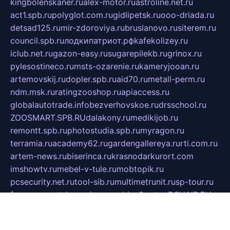
kingbolenskaner.ru
alex-motor.ru
astroline.net.ru
act1.spb.ru
polyglot.com.ru
gidlipetsk.ru
ooo-driada.ru
detsad125.ru
mir-zdoroviya.ru
bruslanovo.ru
siterem.ru
council.spb.ru
лодкипатриот.рф
kafekolizey.ru
iclub.net.ru
gazon-easy.ru
sugarepilekb.ru
grinox.ru
pylesostineco.ru
msts-ozarenie.ru
kameryjooan.ru
artemovskij.ru
dopler.spb.ru
aid70.ru
metall-perm.ru
ndm.msk.ru
ratingzooshop.ru
apiaccess.ru
globalautotrade.info
bezverhovskoe.ru
drsschool.ru
ZOOSMART.SPB.RU
dalakony.ru
medikijob.ru
remontt.spb.ru
photostudia.spb.ru
myragon.ru
terramia.ru
academy62.ru
gardengallereya.ru
rti.com.ru
artem-news.ru
biserinca.ru
krasnodarkurort.com
imshowtv.ru
mebel-v-tule.ru
mobtopik.ru
pcsecurity.net.ru
tool-sib.ru
multimetrunit.ru
sp-tour.ru
fan-cs.ru
santeh-russia.ru
symbian9.net.ru
DSHAIR.RU
tmmotors.spb.ru
xjocuricopii.com
musavtomat.msk.ru
obustrojdom.ru
sovetcik.ru
ybaranovskaya.ru