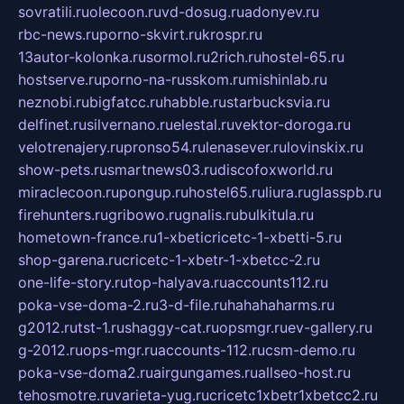
sovratili.ru
olecoon.ru
vd-dosug.ru
adonyev.ru
rbc-news.ru
porno-skvirt.ru
krospr.ru
13autor-kolonka.ru
sormol.ru
2rich.ru
hostel-65.ru
hostserve.ru
porno-na-russkom.ru
mishinlab.ru
neznobi.ru
bigfatcc.ru
habble.ru
starbucksvia.ru
delfinet.ru
silvernano.ru
elestal.ru
vektor-doroga.ru
velotrenajery.ru
pronso54.ru
lenasever.ru
lovinskix.ru
show-pets.ru
smartnews03.ru
discofoxworld.ru
miraclecoon.ru
pongup.ru
hostel65.ru
liura.ru
glasspb.ru
firehunters.ru
gribowo.ru
gnalis.ru
bulkitula.ru
hometown-france.ru
1-xbeticricetc-1-xbetti-5.ru
shop-garena.ru
cricetc-1-xbetr-1-xbetcc-2.ru
one-life-story.ru
top-halyava.ru
accounts112.ru
poka-vse-doma-2.ru
3-d-file.ru
hahahaharms.ru
g2012.ru
tst-1.ru
shaggy-cat.ru
opsmgr.ru
ev-gallery.ru
g-2012.ru
ops-mgr.ru
accounts-112.ru
csm-demo.ru
poka-vse-doma2.ru
airgungames.ru
allseo-host.ru
tehosmotre.ru
varieta-yug.ru
cricetc1xbetr1xbetcc2.ru