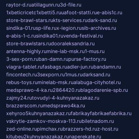
raytor-d.ru
atillagunn.ru
3d-file.ru
1xbeticricetc1xbetti5.ru
uafoot-statti.ru
e-abis1c.ru
store-brawl-stars.ru
kts-services.ru
dark-sand.ru
sindika-01.ru
sp-life.ru
x-legion.ru
sib-archives.ru
e-abis-1-c.ru
sindika01.ru
venda-festival.ru
store-brawlstars.ru
dooraleksandria.ru
antenna-highly.ru
mine-lab-msk.ru
1-mus.ru
3-sex-porn.ru
ban-damn.ru
purse-factory.ru
viagra-tablet.ru
fasbags.ru
adler-jun.ru
bandamn.ru
fincontech.ru
3sexporn.ru
1mus.ru
darksand.ru
rebus-toys.ru
minelab-msk.ru
alabuga-cityhotel.ru
medsprawo-4-ka.ru
2864420.ru
blagodarenie-spb.ru
zajmy24.ru
tovudyi-4-kuhnyanazakaz.ru
brazzerscom.ru
medsprawo4ka.ru
xehyroo5kuhnyanazakaz.ru
fabrikayfabrikaefabrika.ru
vskrytie-zamkov-moskva-113.ru
biletnadom.ru
zed-online.ru
pimchax.ru
brazzers-hd.ru
z-host.ru
kitubeu2kuhnyanazakaz.ru
naperekate.ru