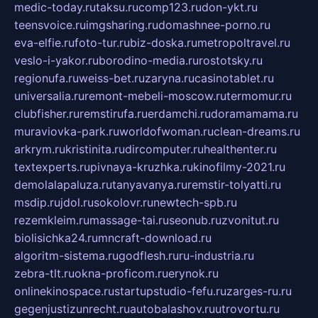
medic-today.ru
taksu.ru
comp123.ru
don-ykt.ru
teensvoice.ru
imgsharing.ru
domashnee-porno.ru
eva-elfie.ru
foto-tur.ru
biz-doska.ru
metropoltravel.ru
veslo-i-yakor.ru
borodino-media.ru
rostotsky.ru
regionufa.ru
weiss-bet.ru
zaryna.ru
casinotablet.ru
universalia.ru
remont-mebeli-moscow.ru
termomur.ru
clubfisher.ru
remstirufa.ru
erdamchi.ru
doramamama.ru
muraviovka-park.ru
worldofwoman.ru
clean-dreams.ru
arkrym.ru
kristinita.ru
dircomputer.ru
healthenter.ru
textexperts.ru
pivnaya-kruzhka.ru
kinofilmy-2021.ru
demolalapaluza.ru
tanyavanya.ru
remstir-tolyatti.ru
msdip.ru
jdol.ru
sokolovr.ru
newtech-spb.ru
rezemkleim.ru
massage-tai.ru
seonub.ru
zvonitut.ru
biolisichka24.ru
mncraft-download.ru
algoritm-sistema.ru
godflesh.ru
ru-industria.ru
zebra-tlt.ru
okna-proficom.ru
erynok.ru
onlinekinospace.ru
startupstudio-fefu.ru
zarges-ru.ru
gegenjustizunrecht.ru
autobalashov.ru
utrovortu.ru