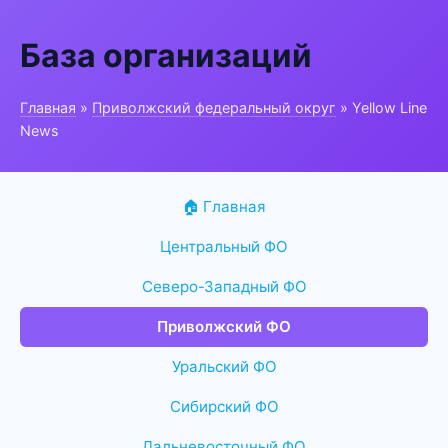
База организаций
Главная
»
Приволжский федеральный округ
» Yellow Line
News
🏠 Главная
Центральный ФО
Северо-Западный ФО
Приволжский ФО
Уральский ФО
Сибирский ФО
Дальневосточный ФО