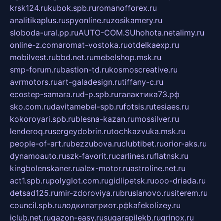
krsk124.ru
kubok.spb.ru
romanofforex.ru
analitikaplus.ru
spyonline.ru
zosikamery.ru
sloboda-ural.pp.ru
AUTO-COM.SU
hohota.net
alimy.ru
online-z.com
aromat-vostoka.ru
otdelkaexp.ru
mobilvest.ru
bbd.net.ru
mebelshop.msk.ru
smp-forum.ru
bastion-td.ru
kosmoscreative.ru
avrmotors.ru
art-galadesign.ru
tiffany-c.ru
ecostep-samara.ru
d-p.spb.ru
галактика73.рф
sko.com.ru
davitamebel-spb.ru
fotsis.ru
tesiaes.ru
kokoroyari.spb.ru
blesna-kazan.ru
mossilver.ru
lenderoq.ru
sergeydobrin.ru
tochkazvuka.msk.ru
people-of-art.ru
bezzubova.ru
clubtibet.ru
orior-aks.ru
dynamoauto.ru
szk-favorit.ru
carlines.ru
flatnsk.ru
kingbolenskaner.ru
alex-motor.ru
astroline.net.ru
act1.spb.ru
polyglot.com.ru
gidlipetsk.ru
ooo-driada.ru
detsad125.ru
mir-zdoroviya.ru
bruslanovo.ru
siterem.ru
council.spb.ru
лодкипатриот.рф
kafekolizey.ru
iclub.net.ru
gazon-easy.ru
sugarepilekb.ru
grinox.ru