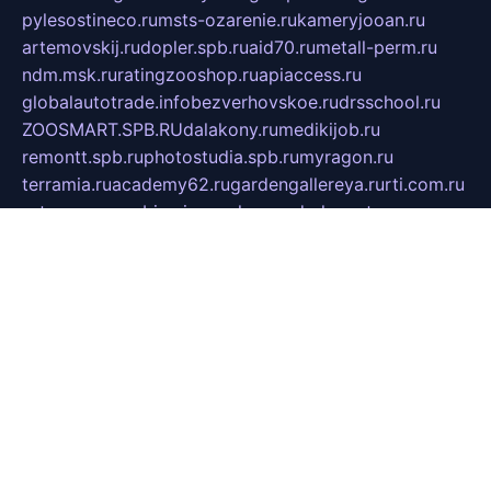
pylesostineco.ru
msts-ozarenie.ru
kameryjooan.ru
artemovskij.ru
dopler.spb.ru
aid70.ru
metall-perm.ru
ndm.msk.ru
ratingzooshop.ru
apiaccess.ru
globalautotrade.info
bezverhovskoe.ru
drsschool.ru
ZOOSMART.SPB.RU
dalakony.ru
medikijob.ru
remontt.spb.ru
photostudia.spb.ru
myragon.ru
terramia.ru
academy62.ru
gardengallereya.ru
rti.com.ru
artem-news.ru
biserinca.ru
krasnodarkurort.com
imshowtv.ru
mebel-v-tule.ru
mobtopik.ru
pcsecurity.net.ru
tool-sib.ru
multimetrunit.ru
sp-tour.ru
fan-cs.ru
santeh-russia.ru
symbian9.net.ru
DSHAIR.RU
tmmotors.spb.ru
xjocuricopii.com
musavtomat.msk.ru
obustrojdom.ru
sovetcik.ru
ybaranovskaya.ru
ppknews.ru
cult-alshei.ru
JAPANRUSSIA.RU
proekciyamebel.ru
imper-finans.ru
rim.org.ru
glamourai.ru
brassminus.ru
zabor-pro.ru
ftn.pp.ru
dorogoe58.ru
laimengpacker.ru
kuzova-zapchasti.ru
sageerp.ru
taxodrom.ru
dsrazvitie.ru
hardcity.net.ru