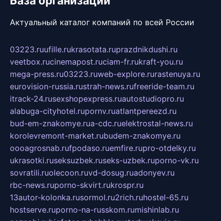
База организаций
Актуальный каталог компаний по всей России
03223.ru
ufille.ru
krasotata.ru
prazdnikdushi.ru
veetbox.ru
cinemapost.ru
ciam-fr.ru
kraft-you.ru
mega-press.ru
03223.ru
web-explore.ru
rastenuya.ru
eurovision-russia.ru
strah-news.ru
freeride-team.ru
itrack-24.ru
sexshopexpress.ru
autostudiopro.ru
alabuga-cityhotel.ru
pornv.ru
atlantpereezd.ru
bud-em-znakomye.ru
a-cdc.ru
elektrostal-news.ru
korolevremont-market.ru
budem-znakomye.ru
oooagrosnab.ru
fpodaso.ru
emfire.ru
pro-otdelky.ru
ukrasotki.ru
seksuzbek.ru
seks-uzbek.ru
porno-vk.ru
sovratili.ru
olecoon.ru
vd-dosug.ru
adonyev.ru
rbc-news.ru
porno-skvirt.ru
krospr.ru
13autor-kolonka.ru
sormol.ru
2rich.ru
hostel-65.ru
hostserve.ru
porno-na-russkom.ru
mishinlab.ru