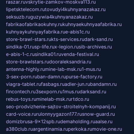
raszar.ru
vskrytie-zamkov-moskva113.ru
lipetsktelecom.ru
tovudyi4kuhnyanazakaz.ru
seksuzb.ru
guzywia4kuhnyanazakaz.ru
fabrikaofabrikaokuhny.ru
kuhnyaekuhnyaafabrika.ru
kuhnyaykuhnyayfabrika.ru
e-abis1c.ru
store-brawl-stars.ru
kts-services.ru
dark-sand.ru
sindika-01.ru
sp-life.ru
x-legion.ru
sib-archives.ru
e-abis-1-c.ru
sindika01.ru
venda-festival.ru
store-brawlstars.ru
dooraleksandria.ru
antenna-highly.ru
mine-lab-msk.ru
1-mus.ru
3-sex-porn.ru
ban-damn.ru
purse-factory.ru
viagra-tablet.ru
fasbags.ru
adler-jun.ru
bandamn.ru
fincontech.ru
3sexporn.ru
1mus.ru
darksand.ru
rebus-toys.ru
minelab-msk.ru
rtdco.ru
seo-prodvizhenie-sajtov-stroitelnyh-kompanij.ru
card-voice.ru
rulonnyygazon177.ru
snow-guard.ru
domizbrusa-9x12spb.ru
demaholding.ru
aalse.ru
a380club.ru
argentinamia.ru
perkoka.ru
movie-one.ru