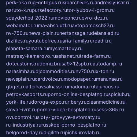
perk-oka.ru
g-octopus.ru
sibarchives.ru
andreislyusar.ru
naruto-x.ru
pursefactory.ru
tor-lyubov-i-grom.ru
spayderhed-2022.ru
movieone.ru
evro-dez.ru
webamator.ru
ma-absolut1.ru
avtopomosch27.ru
nv-750.ru
news-plain.ru
nertansaga.ru
delanalad.ru
dizfiles.ru
youtubefree.ru
aria-family.ru
roadli.ru
planeta-samara.ru
mysmartbuy.ru
matrasy-kemerovo.ru
ashanet.ru
trade-farm.ru
dotcustoms.ru
domizbrusa9x12spb.ru
autodamp.ru
narasimha.ru
djcommodities.ru
nv750.ru
x-ton.ru
newsplain.ru
cardvoice.ru
modopaper.ru
manunae.ru
gbget.ru
alfeihavsalnassr.ru
madoma.ru
tajuncos.ru
petrovkasports.ru
porno-online-besplatno.ru
splclub.ru
york-life.ru
doroga-expo.ru
ribery.ru
cleanmedicine.ru
slovar-ivrit.ru
porno-video-besplatno.ru
seks-365.ru
ovucontrol.ru
sloty-igrovyye-avtomaty.ru
ru-industriya.ru
russkoe-porno-besplatno.ru
belgorod-day.ru
digilith.ru
pichkurovlab.ru