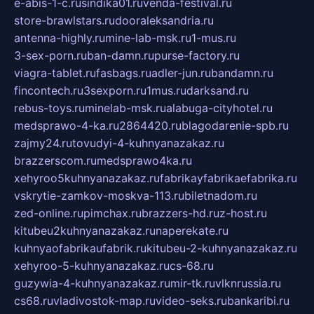
e-abis-1-c.ru
sindika01.ru
venda-festival.ru
store-brawlstars.ru
dooraleksandria.ru
antenna-highly.ru
mine-lab-msk.ru
1-mus.ru
3-sex-porn.ru
ban-damn.ru
purse-factory.ru
viagra-tablet.ru
fasbags.ru
adler-jun.ru
bandamn.ru
fincontech.ru
3sexporn.ru
1mus.ru
darksand.ru
rebus-toys.ru
minelab-msk.ru
alabuga-cityhotel.ru
medsprawo-4-ka.ru
2864420.ru
blagodarenie-spb.ru
zajmy24.ru
tovudyi-4-kuhnyanazakaz.ru
brazzerscom.ru
medsprawo4ka.ru
xehyroo5kuhnyanazakaz.ru
fabrikayfabrikaefabrika.ru
vskrytie-zamkov-moskva-113.ru
biletnadom.ru
zed-online.ru
pimchax.ru
brazzers-hd.ru
z-host.ru
kitubeu2kuhnyanazakaz.ru
naperekate.ru
kuhnyaofabrikaufabrik.ru
kitubeu-2-kuhnyanazakaz.ru
xehyroo-5-kuhnyanazakaz.ru
cs-68.ru
guzywia-4-kuhnyanazakaz.ru
mir-tk.ru
vlknrussia.ru
cs68.ru
vladivostok-map.ru
video-seks.ru
bankaribi.ru