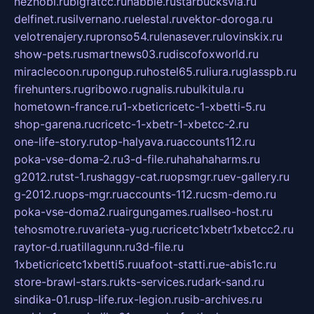
neznobi.ru
bigfatcc.ru
habble.ru
starbucksvia.ru
delfinet.ru
silvernano.ru
elestal.ru
vektor-doroga.ru
velotrenajery.ru
pronso54.ru
lenasever.ru
lovinskix.ru
show-pets.ru
smartnews03.ru
discofoxworld.ru
miraclecoon.ru
pongup.ru
hostel65.ru
liura.ru
glasspb.ru
firehunters.ru
gribowo.ru
gnalis.ru
bulkitula.ru
hometown-france.ru
1-xbeticricetc-1-xbetti-5.ru
shop-garena.ru
cricetc-1-xbetr-1-xbetcc-2.ru
one-life-story.ru
top-halyava.ru
accounts112.ru
poka-vse-doma-2.ru
3-d-file.ru
hahahaharms.ru
g2012.ru
tst-1.ru
shaggy-cat.ru
opsmgr.ru
ev-gallery.ru
g-2012.ru
ops-mgr.ru
accounts-112.ru
csm-demo.ru
poka-vse-doma2.ru
airgungames.ru
allseo-host.ru
tehosmotre.ru
varieta-yug.ru
cricetc1xbetr1xbetcc2.ru
raytor-d.ru
atillagunn.ru
3d-file.ru
1xbeticricetc1xbetti5.ru
uafoot-statti.ru
e-abis1c.ru
store-brawl-stars.ru
kts-services.ru
dark-sand.ru
sindika-01.ru
sp-life.ru
x-legion.ru
sib-archives.ru