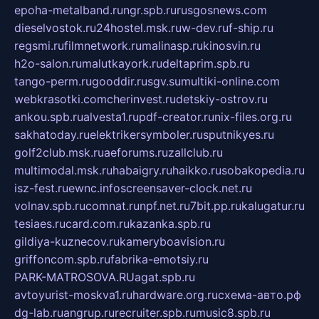
epoha-metalband.ru
ngr.spb.ru
rusgosnews.com
dieselvostok.ru
24hostel.msk.ru
w-dev.ru
f-ship.ru
regsmi.ru
filmnetwork.ru
malinasp.ru
kinosvin.ru
h2o-salon.ru
malutkayork.ru
deltaprim.spb.ru
tango-perm.ru
gooddir.ru
sgv.su
multiki-online.com
webkrasotki.com
cherinvest.ru
detskiy-ostrov.ru
ankou.spb.ru
alvesta1.ru
pdf-creator.ru
nix-files.org.ru
sakhatoday.ru
elektrikersymboler.ru
sputnikyes.ru
golf2club.msk.ru
aeforums.ru
zallclub.ru
multimodal.msk.ru
habaigry.ru
haikko.ru
sobakopedia.ru
isz-fest.ru
ewnc.info
screensaver-clock.net.ru
volnav.spb.ru
comnat.ru
npf.net.ru
7bit.pp.ru
kalugatur.ru
tesiaes.ru
card.com.ru
kazanka.spb.ru
gildiya-kuznecov.ru
kameryboavision.ru
griffoncom.spb.ru
fabrika-emotsiy.ru
PARK-MATROSOVA.RU
agat.spb.ru
avtoyurist-moskva1.ru
hardware.org.ru
схема-авто.рф
dg-lab.ru
angrup.ru
recruiter.spb.ru
music8.spb.ru