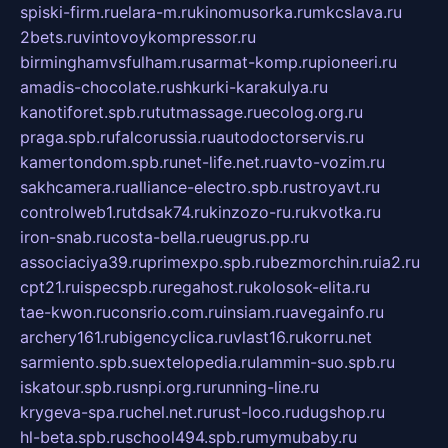
spiski-firm.ru
elara-m.ru
kinomusorka.ru
mkcslava.ru
2bets.ru
vintovoykompressor.ru
birminghamvsfulham.ru
sarmat-komp.ru
pioneeri.ru
amadis-chocolate.ru
shkurki-karakulya.ru
kanotiforet.spb.ru
tutmassage.ru
ecolog.org.ru
praga.spb.ru
falcorussia.ru
autodoctorservis.ru
kamertondom.spb.ru
net-life.net.ru
avto-vozim.ru
sakhcamera.ru
alliance-electro.spb.ru
stroyavt.ru
controlweb1.ru
tdsak74.ru
kinzozo-ru.ru
kvotka.ru
iron-snab.ru
costa-bella.ru
eugrus.pp.ru
associaciya39.ru
primexpo.spb.ru
bezmorchin.ru
ia2.ru
cpt21.ru
ispecspb.ru
regahost.ru
kolosok-elita.ru
tae-kwon.ru
consrio.com.ru
insiam.ru
avegainfo.ru
archery161.ru
bigencyclica.ru
vlast16.ru
korru.net
sarmiento.spb.su
extelopedia.ru
lammin-suo.spb.ru
iskatour.spb.ru
snpi.org.ru
running-line.ru
krygeva-spa.ru
chel.net.ru
rust-loco.ru
dugshop.ru
hl-beta.spb.ru
school494.spb.ru
mymubaby.ru