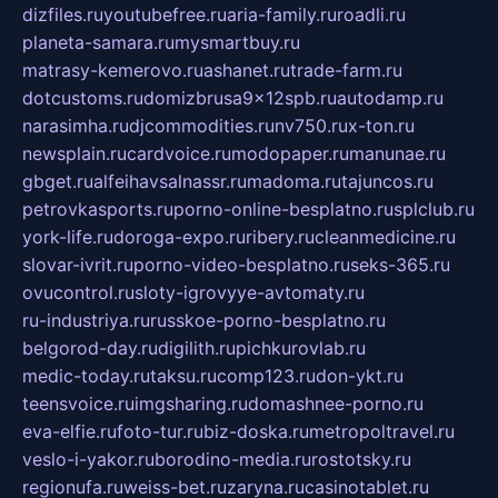
dizfiles.ru
youtubefree.ru
aria-family.ru
roadli.ru
planeta-samara.ru
mysmartbuy.ru
matrasy-kemerovo.ru
ashanet.ru
trade-farm.ru
dotcustoms.ru
domizbrusa9x12spb.ru
autodamp.ru
narasimha.ru
djcommodities.ru
nv750.ru
x-ton.ru
newsplain.ru
cardvoice.ru
modopaper.ru
manunae.ru
gbget.ru
alfeihavsalnassr.ru
madoma.ru
tajuncos.ru
petrovkasports.ru
porno-online-besplatno.ru
splclub.ru
york-life.ru
doroga-expo.ru
ribery.ru
cleanmedicine.ru
slovar-ivrit.ru
porno-video-besplatno.ru
seks-365.ru
ovucontrol.ru
sloty-igrovyye-avtomaty.ru
ru-industriya.ru
russkoe-porno-besplatno.ru
belgorod-day.ru
digilith.ru
pichkurovlab.ru
medic-today.ru
taksu.ru
comp123.ru
don-ykt.ru
teensvoice.ru
imgsharing.ru
domashnee-porno.ru
eva-elfie.ru
foto-tur.ru
biz-doska.ru
metropoltravel.ru
veslo-i-yakor.ru
borodino-media.ru
rostotsky.ru
regionufa.ru
weiss-bet.ru
zaryna.ru
casinotablet.ru