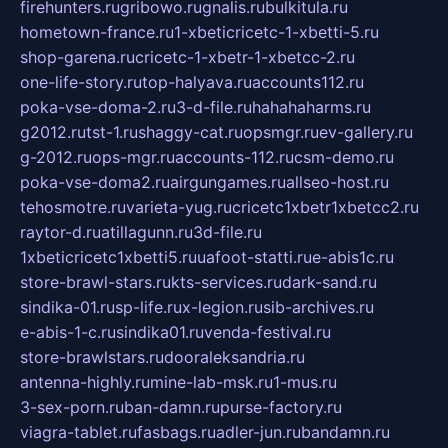
firehunters.ru
gribowo.ru
gnalis.ru
bulkitula.ru
hometown-france.ru
1-xbeticricetc-1-xbetti-5.ru
shop-garena.ru
cricetc-1-xbetr-1-xbetcc-2.ru
one-life-story.ru
top-halyava.ru
accounts112.ru
poka-vse-doma-2.ru
3-d-file.ru
hahahaharms.ru
g2012.ru
tst-1.ru
shaggy-cat.ru
opsmgr.ru
ev-gallery.ru
g-2012.ru
ops-mgr.ru
accounts-112.ru
csm-demo.ru
poka-vse-doma2.ru
airgungames.ru
allseo-host.ru
tehosmotre.ru
varieta-yug.ru
cricetc1xbetr1xbetcc2.ru
raytor-d.ru
atillagunn.ru
3d-file.ru
1xbeticricetc1xbetti5.ru
uafoot-statti.ru
e-abis1c.ru
store-brawl-stars.ru
kts-services.ru
dark-sand.ru
sindika-01.ru
sp-life.ru
x-legion.ru
sib-archives.ru
e-abis-1-c.ru
sindika01.ru
venda-festival.ru
store-brawlstars.ru
dooraleksandria.ru
antenna-highly.ru
mine-lab-msk.ru
1-mus.ru
3-sex-porn.ru
ban-damn.ru
purse-factory.ru
viagra-tablet.ru
fasbags.ru
adler-jun.ru
bandamn.ru