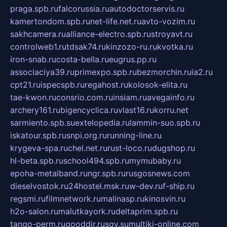
praga.spb.ru
falcorussia.ru
autodoctorservis.ru
kamertondom.spb.ru
net-life.net.ru
avto-vozim.ru
sakhcamera.ru
alliance-electro.spb.ru
stroyavt.ru
controlweb1.ru
tdsak74.ru
kinzozo-ru.ru
kvotka.ru
iron-snab.ru
costa-bella.ru
eugrus.pp.ru
associaciya39.ru
primexpo.spb.ru
bezmorchin.ru
ia2.ru
cpt21.ru
ispecspb.ru
regahost.ru
kolosok-elita.ru
tae-kwon.ru
consrio.com.ru
insiam.ru
avegainfo.ru
archery161.ru
bigencyclica.ru
vlast16.ru
korru.net
sarmiento.spb.su
extelopedia.ru
lammin-suo.spb.ru
iskatour.spb.ru
snpi.org.ru
running-line.ru
krygeva-spa.ru
chel.net.ru
rust-loco.ru
dugshop.ru
hl-beta.spb.ru
school494.spb.ru
mymubaby.ru
epoha-metalband.ru
ngr.spb.ru
rusgosnews.com
dieselvostok.ru
24hostel.msk.ru
w-dev.ru
f-ship.ru
regsmi.ru
filmnetwork.ru
malinasp.ru
kinosvin.ru
h2o-salon.ru
malutkayork.ru
deltaprim.spb.ru
tango-perm.ru
gooddir.ru
sgv.su
multiki-online.com