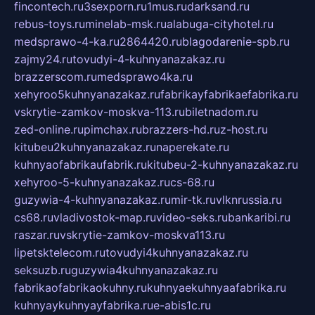
fincontech.ru
3sexporn.ru
1mus.ru
darksand.ru
rebus-toys.ru
minelab-msk.ru
alabuga-cityhotel.ru
medsprawo-4-ka.ru
2864420.ru
blagodarenie-spb.ru
zajmy24.ru
tovudyi-4-kuhnyanazakaz.ru
brazzerscom.ru
medsprawo4ka.ru
xehyroo5kuhnyanazakaz.ru
fabrikayfabrikaefabrika.ru
vskrytie-zamkov-moskva-113.ru
biletnadom.ru
zed-online.ru
pimchax.ru
brazzers-hd.ru
z-host.ru
kitubeu2kuhnyanazakaz.ru
naperekate.ru
kuhnyaofabrikaufabrik.ru
kitubeu-2-kuhnyanazakaz.ru
xehyroo-5-kuhnyanazakaz.ru
cs-68.ru
guzywia-4-kuhnyanazakaz.ru
mir-tk.ru
vlknrussia.ru
cs68.ru
vladivostok-map.ru
video-seks.ru
bankaribi.ru
raszar.ru
vskrytie-zamkov-moskva113.ru
lipetsktelecom.ru
tovudyi4kuhnyanazakaz.ru
seksuzb.ru
guzywia4kuhnyanazakaz.ru
fabrikaofabrikaokuhny.ru
kuhnyaekuhnyaafabrika.ru
kuhnyaykuhnyayfabrika.ru
e-abis1c.ru