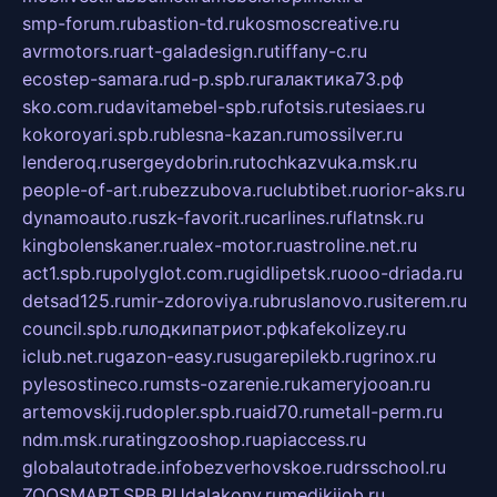
smp-forum.ru
bastion-td.ru
kosmoscreative.ru
avrmotors.ru
art-galadesign.ru
tiffany-c.ru
ecostep-samara.ru
d-p.spb.ru
галактика73.рф
sko.com.ru
davitamebel-spb.ru
fotsis.ru
tesiaes.ru
kokoroyari.spb.ru
blesna-kazan.ru
mossilver.ru
lenderoq.ru
sergeydobrin.ru
tochkazvuka.msk.ru
people-of-art.ru
bezzubova.ru
clubtibet.ru
orior-aks.ru
dynamoauto.ru
szk-favorit.ru
carlines.ru
flatnsk.ru
kingbolenskaner.ru
alex-motor.ru
astroline.net.ru
act1.spb.ru
polyglot.com.ru
gidlipetsk.ru
ooo-driada.ru
detsad125.ru
mir-zdoroviya.ru
bruslanovo.ru
siterem.ru
council.spb.ru
лодкипатриот.рф
kafekolizey.ru
iclub.net.ru
gazon-easy.ru
sugarepilekb.ru
grinox.ru
pylesostineco.ru
msts-ozarenie.ru
kameryjooan.ru
artemovskij.ru
dopler.spb.ru
aid70.ru
metall-perm.ru
ndm.msk.ru
ratingzooshop.ru
apiaccess.ru
globalautotrade.info
bezverhovskoe.ru
drsschool.ru
ZOOSMART.SPB.RU
dalakony.ru
medikijob.ru