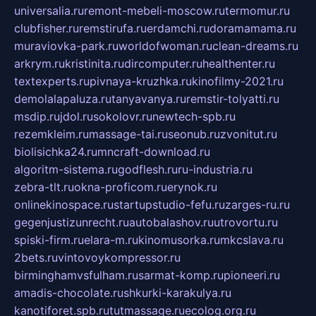
universalia.ru
remont-mebeli-moscow.ru
termomur.ru
clubfisher.ru
remstirufa.ru
erdamchi.ru
doramamama.ru
muraviovka-park.ru
worldofwoman.ru
clean-dreams.ru
arkrym.ru
kristinita.ru
dircomputer.ru
healthenter.ru
textexperts.ru
pivnaya-kruzhka.ru
kinofilmy-2021.ru
demolalapaluza.ru
tanyavanya.ru
remstir-tolyatti.ru
msdip.ru
jdol.ru
sokolovr.ru
newtech-spb.ru
rezemkleim.ru
massage-tai.ru
seonub.ru
zvonitut.ru
biolisichka24.ru
mncraft-download.ru
algoritm-sistema.ru
godflesh.ru
ru-industria.ru
zebra-tlt.ru
okna-proficom.ru
erynok.ru
onlinekinospace.ru
startupstudio-fefu.ru
zarges-ru.ru
gegenjustizunrecht.ru
autobalashov.ru
utrovortu.ru
spiski-firm.ru
elara-m.ru
kinomusorka.ru
mkcslava.ru
2bets.ru
vintovoykompressor.ru
birminghamvsfulham.ru
sarmat-komp.ru
pioneeri.ru
amadis-chocolate.ru
shkurki-karakulya.ru
kanotiforet.spb.ru
tutmassage.ru
ecolog.org.ru