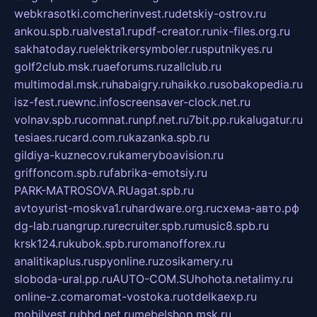
webkrasotki.com
cherinvest.ru
detskiy-ostrov.ru
ankou.spb.ru
alvesta1.ru
pdf-creator.ru
nix-files.org.ru
sakhatoday.ru
elektrikersymboler.ru
sputnikyes.ru
golf2club.msk.ru
aeforums.ru
zallclub.ru
multimodal.msk.ru
habaigry.ru
haikko.ru
sobakopedia.ru
isz-fest.ru
ewnc.info
screensaver-clock.net.ru
volnav.spb.ru
comnat.ru
npf.net.ru
7bit.pp.ru
kalugatur.ru
tesiaes.ru
card.com.ru
kazanka.spb.ru
gildiya-kuznecov.ru
kameryboavision.ru
griffoncom.spb.ru
fabrika-emotsiy.ru
PARK-MATROSOVA.RU
agat.spb.ru
avtoyurist-moskva1.ru
hardware.org.ru
схема-авто.рф
dg-lab.ru
angrup.ru
recruiter.spb.ru
music8.spb.ru
krsk124.ru
kubok.spb.ru
romanofforex.ru
analitikaplus.ru
spyonline.ru
zosikamery.ru
sloboda-ural.pp.ru
AUTO-COM.SU
hohota.net
alimy.ru
online-z.com
aromat-vostoka.ru
otdelkaexp.ru
mobilvest.ru
bbd.net.ru
mebelshop.msk.ru