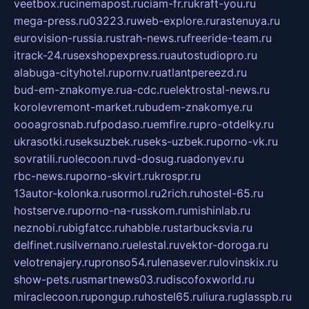
veetbox.ru
cinemapost.ru
ciam-fr.ru
kraft-you.ru
mega-press.ru
03223.ru
web-explore.ru
rastenuya.ru
eurovision-russia.ru
strah-news.ru
freeride-team.ru
itrack-24.ru
sexshopexpress.ru
autostudiopro.ru
alabuga-cityhotel.ru
pornv.ru
atlantpereezd.ru
bud-em-znakomye.ru
a-cdc.ru
elektrostal-news.ru
korolevremont-market.ru
budem-znakomye.ru
oooagrosnab.ru
fpodaso.ru
emfire.ru
pro-otdelky.ru
ukrasotki.ru
seksuzbek.ru
seks-uzbek.ru
porno-vk.ru
sovratili.ru
olecoon.ru
vd-dosug.ru
adonyev.ru
rbc-news.ru
porno-skvirt.ru
krospr.ru
13autor-kolonka.ru
sormol.ru
2rich.ru
hostel-65.ru
hostserve.ru
porno-na-russkom.ru
mishinlab.ru
neznobi.ru
bigfatcc.ru
habble.ru
starbucksvia.ru
delfinet.ru
silvernano.ru
elestal.ru
vektor-doroga.ru
velotrenajery.ru
pronso54.ru
lenasever.ru
lovinskix.ru
show-pets.ru
smartnews03.ru
discofoxworld.ru
miraclecoon.ru
pongup.ru
hostel65.ru
liura.ru
glasspb.ru