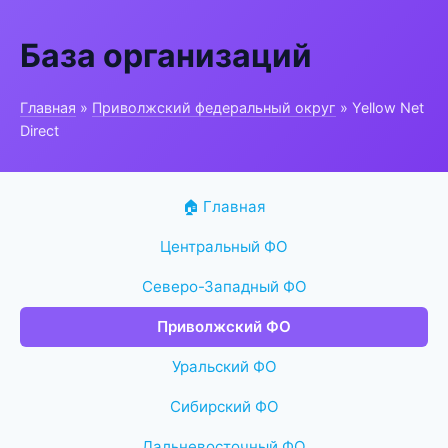
База организаций
Главная
»
Приволжский федеральный округ
» Yellow Net
Direct
🏠 Главная
Центральный ФО
Северо-Западный ФО
Приволжский ФО
Уральский ФО
Сибирский ФО
Дальневосточный ФО