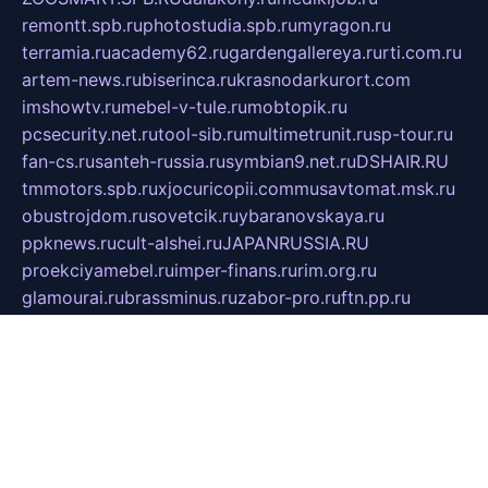
remontt.spb.ru
photostudia.spb.ru
myragon.ru
terramia.ru
academy62.ru
gardengallereya.ru
rti.com.ru
artem-news.ru
biserinca.ru
krasnodarkurort.com
imshowtv.ru
mebel-v-tule.ru
mobtopik.ru
pcsecurity.net.ru
tool-sib.ru
multimetrunit.ru
sp-tour.ru
fan-cs.ru
santeh-russia.ru
symbian9.net.ru
DSHAIR.RU
tmmotors.spb.ru
xjocuricopii.com
musavtomat.msk.ru
obustrojdom.ru
sovetcik.ru
ybaranovskaya.ru
ppknews.ru
cult-alshei.ru
JAPANRUSSIA.RU
proekciyamebel.ru
imper-finans.ru
rim.org.ru
glamourai.ru
brassminus.ru
zabor-pro.ru
ftn.pp.ru
dorogoe58.ru
laimengpacker.ru
kuzova-zapchasti.ru
sageerp.ru
taxodrom.ru
dsrazvitie.ru
hardcity.net.ru
ratinghomegames.ru
topservice25.ru
gubernyan.ru
gtglasslined.ru
ii4.ru
tssport.spb.ru
andorra24.com
blackwallstreet.ru
oboimos.ru
optim-doors.com.ru
ikuch.ru
nycr.org.ru
npa21.ru
vremya-ch.spb.ru
desert000.ru
ivtorgi.ru
ifiori.ru
catalog-statei.ru