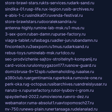
store-brawl-stars.ru
kts-services.ru
dark-sand.ru
sindika-01.ru
sp-life.ru
x-legion.ru
sib-archives.ru
e-abis-1-c.ru
sindika01.ru
venda-festival.ru
store-brawlstars.ru
dooraleksandria.ru
antenna-highly.ru
mine-lab-msk.ru
1-mus.ru
3-sex-porn.ru
ban-damn.ru
purse-factory.ru
viagra-tablet.ru
fasbags.ru
adler-jun.ru
bandamn.ru
fincontech.ru
3sexporn.ru
1mus.ru
darksand.ru
rebus-toys.ru
minelab-msk.ru
rtdco.ru
seo-prodvizhenie-sajtov-stroitelnyh-kompanij.ru
card-voice.ru
rulonnyygazon177.ru
snow-guard.ru
domizbrusa-9x12spb.ru
demaholding.ru
aalse.ru
a380club.ru
argentinamia.ru
perkoka.ru
movie-one.ru
perk-oka.ru
g-octopus.ru
sibarchives.ru
andreislyusar.ru
naruto-x.ru
pursefactory.ru
tor-lyubov-i-grom.ru
spayderhed-2022.ru
movieone.ru
evro-dez.ru
webamator.ru
ma-absolut1.ru
avtopomosch27.ru
nv-750.ru
news-plain.ru
nertansaga.ru
delanalad.ru