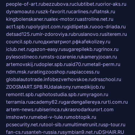
people-of-art.ru
bezzubova.ru
clubtibet.ru
orior-aks.ru
dynamoauto.ru
szk-favorit.ru
carlines.ru
flatnsk.ru
kingbolenskaner.ru
alex-motor.ru
astroline.net.ru
act1.spb.ru
polyglot.com.ru
gidlipetsk.ru
ooo-driada.ru
detsad125.ru
mir-zdoroviya.ru
bruslanovo.ru
siterem.ru
council.spb.ru
лодкипатриот.рф
kafekolizey.ru
iclub.net.ru
gazon-easy.ru
sugarepilekb.ru
grinox.ru
pylesostineco.ru
msts-ozarenie.ru
kameryjooan.ru
artemovskij.ru
dopler.spb.ru
aid70.ru
metall-perm.ru
ndm.msk.ru
ratingzooshop.ru
apiaccess.ru
globalautotrade.info
bezverhovskoe.ru
drsschool.ru
ZOOSMART.SPB.RU
dalakony.ru
medikijob.ru
remontt.spb.ru
photostudia.spb.ru
myragon.ru
terramia.ru
academy62.ru
gardengallereya.ru
rti.com.ru
artem-news.ru
biserinca.ru
krasnodarkurort.com
imshowtv.ru
mebel-v-tule.ru
mobtopik.ru
pcsecurity.net.ru
tool-sib.ru
multimetrunit.ru
sp-tour.ru
fan-cs.ru
santeh-russia.ru
symbian9.net.ru
DSHAIR.RU