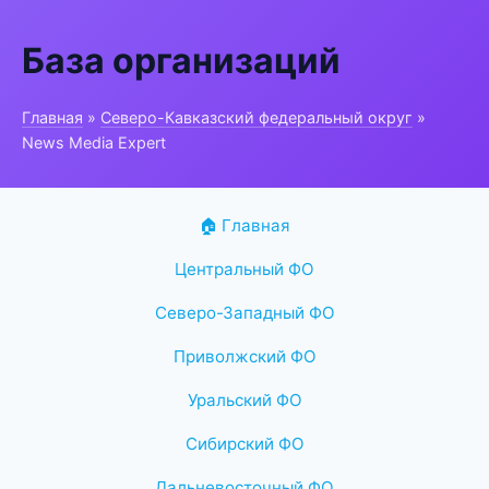
База организаций
Главная
»
Северо-Кавказский федеральный округ
»
News Media Expert
🏠 Главная
Центральный ФО
Северо-Западный ФО
Приволжский ФО
Уральский ФО
Сибирский ФО
Дальневосточный ФО