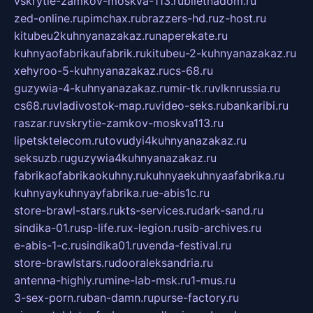
vskrytie-zamkov-moskva-113.ru
biletnadom.ru
zed-online.ru
pimchax.ru
brazzers-hd.ru
z-host.ru
kitubeu2kuhnyanazakaz.ru
naperekate.ru
kuhnyaofabrikaufabrik.ru
kitubeu-2-kuhnyanazakaz.ru
xehyroo-5-kuhnyanazakaz.ru
cs-68.ru
guzywia-4-kuhnyanazakaz.ru
mir-tk.ru
vlknrussia.ru
cs68.ru
vladivostok-map.ru
video-seks.ru
bankaribi.ru
raszar.ru
vskrytie-zamkov-moskva113.ru
lipetsktelecom.ru
tovudyi4kuhnyanazakaz.ru
seksuzb.ru
guzywia4kuhnyanazakaz.ru
fabrikaofabrikaokuhny.ru
kuhnyaekuhnyaafabrika.ru
kuhnyaykuhnyayfabrika.ru
e-abis1c.ru
store-brawl-stars.ru
kts-services.ru
dark-sand.ru
sindika-01.ru
sp-life.ru
x-legion.ru
sib-archives.ru
e-abis-1-c.ru
sindika01.ru
venda-festival.ru
store-brawlstars.ru
dooraleksandria.ru
antenna-highly.ru
mine-lab-msk.ru
1-mus.ru
3-sex-porn.ru
ban-damn.ru
purse-factory.ru