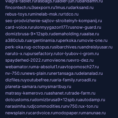
viagra-tablet.ru
fasbags.ru
adler-jun.ru
bandamn.ru
fincontech.ru
3sexporn.ru
1mus.ru
darksand.ru
rebus-toys.ru
minelab-msk.ru
rtdco.ru
seo-prodvizhenie-sajtov-stroitelnyh-kompanij.ru
card-voice.ru
rulonnyygazon177.ru
snow-guard.ru
domizbrusa-9x12spb.ru
demaholding.ru
aalse.ru
a380club.ru
argentinamia.ru
perkoka.ru
movie-one.ru
perk-oka.ru
g-octopus.ru
sibarchives.ru
andreislyusar.ru
naruto-x.ru
pursefactory.ru
tor-lyubov-i-grom.ru
spayderhed-2022.ru
movieone.ru
evro-dez.ru
webamator.ru
ma-absolut1.ru
avtopomosch27.ru
nv-750.ru
news-plain.ru
nertansaga.ru
delanalad.ru
dizfiles.ru
youtubefree.ru
aria-family.ru
roadli.ru
planeta-samara.ru
mysmartbuy.ru
matrasy-kemerovo.ru
ashanet.ru
trade-farm.ru
dotcustoms.ru
domizbrusa9x12spb.ru
autodamp.ru
narasimha.ru
djcommodities.ru
nv750.ru
x-ton.ru
newsplain.ru
cardvoice.ru
modopaper.ru
manunae.ru