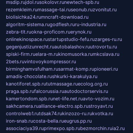
msdip.ru
jdol.ru
sokolovr.ru
newtech-spb.ru
rezemkleim.ru
massage-tai.ru
seonub.ru
zvonitut.ru
biolisichka24.ru
mncraft-download.ru
algoritm-sistema.ru
godflesh.ru
ru-industria.ru
zebra-tlt.ru
okna-proficom.ru
erynok.ru
onlinekinospace.ru
startupstudio-fefu.ru
zarges-ru.ru
gegenjustizunrecht.ru
autobalashov.ru
utrovortu.ru
spiski-firm.ru
elara-m.ru
kinomusorka.ru
mkcslava.ru
2bets.ru
vintovoykompressor.ru
birminghamvsfulham.ru
sarmat-komp.ru
pioneeri.ru
amadis-chocolate.ru
shkurki-karakulya.ru
kanotiforet.spb.ru
tutmassage.ru
ecolog.org.ru
praga.spb.ru
falcorussia.ru
autodoctorservis.ru
kamertondom.spb.ru
net-life.net.ru
avto-vozim.ru
sakhcamera.ru
alliance-electro.spb.ru
stroyavt.ru
controlweb1.ru
tdsak74.ru
kinzozo-ru.ru
kvotka.ru
iron-snab.ru
costa-bella.ru
eugrus.pp.ru
associaciya39.ru
primexpo.spb.ru
bezmorchin.ru
ia2.ru