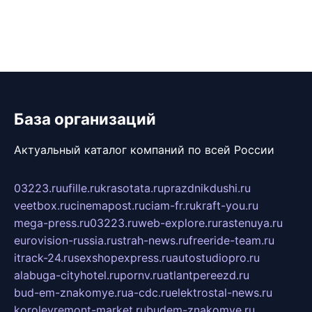
База организаций
Актуальный каталог компаний по всей России
03223.ru
ufille.ru
krasotata.ru
prazdnikdushi.ru
veetbox.ru
cinemapost.ru
ciam-fr.ru
kraft-you.ru
mega-press.ru
03223.ru
web-explore.ru
rastenuya.ru
eurovision-russia.ru
strah-news.ru
freeride-team.ru
itrack-24.ru
sexshopexpress.ru
autostudiopro.ru
alabuga-cityhotel.ru
pornv.ru
atlantpereezd.ru
bud-em-znakomye.ru
a-cdc.ru
elektrostal-news.ru
korolevremont-market.ru
budem-znakomye.ru