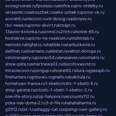
oooagrosnab.ru
fpodaso.ru
emfire.ru
pro-otdelky.ru
ukrasotki.ru
seksuzbek.ru
seks-uzbek.ru
porno-vk.ru
sovratili.ru
olecoon.ru
vd-dosug.ru
adonyev.ru
rbc-news.ru
porno-skvirt.ru
krospr.ru
13autor-kolonka.ru
sormol.ru
2rich.ru
hostel-65.ru
hostserve.ru
porno-na-russkom.ru
mishinlab.ru
neznobi.ru
bigfatcc.ru
habble.ru
starbucksvia.ru
delfinet.ru
silvernano.ru
elestal.ru
vektor-doroga.ru
velotrenajery.ru
pronso54.ru
lenasever.ru
lovinskix.ru
show-pets.ru
smartnews03.ru
discofoxworld.ru
miraclecoon.ru
pongup.ru
hostel65.ru
liura.ru
glasspb.ru
firehunters.ru
gribowo.ru
gnalis.ru
bulkitula.ru
hometown-france.ru
1-xbeticricetc-1-xbetti-5.ru
shop-garena.ru
cricetc-1-xbetr-1-xbetcc-2.ru
one-life-story.ru
top-halyava.ru
accounts112.ru
poka-vse-doma-2.ru
3-d-file.ru
hahahaharms.ru
g2012.ru
tst-1.ru
shaggy-cat.ru
opsmgr.ru
ev-gallery.ru
g-2012.ru
ops-mgr.ru
accounts-112.ru
csm-demo.ru