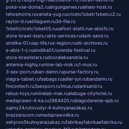
poka-vse-doma2.ru
airgungames.ru
allseo-host.ru
tehosmotre.ru
varieta-yug.ru
cricetc1xbetr1xbetcc2.ru
raytor-d.ru
atillagunn.ru
3d-file.ru
1xbeticricetc1xbetti5.ru
uafoot-statti.ru
e-abis1c.ru
store-brawl-stars.ru
kts-services.ru
dark-sand.ru
sindika-01.ru
sp-life.ru
x-legion.ru
sib-archives.ru
e-abis-1-c.ru
sindika01.ru
venda-festival.ru
store-brawlstars.ru
dooraleksandria.ru
antenna-highly.ru
mine-lab-msk.ru
1-mus.ru
3-sex-porn.ru
ban-damn.ru
purse-factory.ru
viagra-tablet.ru
fasbags.ru
adler-jun.ru
bandamn.ru
fincontech.ru
3sexporn.ru
1mus.ru
darksand.ru
rebus-toys.ru
minelab-msk.ru
alabuga-cityhotel.ru
medsprawo-4-ka.ru
2864420.ru
blagodarenie-spb.ru
zajmy24.ru
tovudyi-4-kuhnyanazakaz.ru
brazzerscom.ru
medsprawo4ka.ru
xehyroo5kuhnyanazakaz.ru
fabrikayfabrikaefabrika.ru