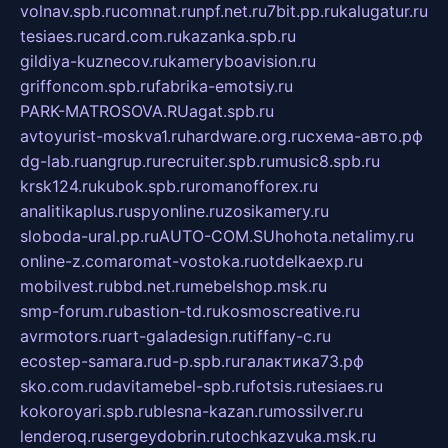
volnav.spb.ru
comnat.ru
npf.net.ru
7bit.pp.ru
kalugatur.ru
tesiaes.ru
card.com.ru
kazanka.spb.ru
gildiya-kuznecov.ru
kameryboavision.ru
griffoncom.spb.ru
fabrika-emotsiy.ru
PARK-MATROSOVA.RU
agat.spb.ru
avtoyurist-moskva1.ru
hardware.org.ru
схема-авто.рф
dg-lab.ru
angrup.ru
recruiter.spb.ru
music8.spb.ru
krsk124.ru
kubok.spb.ru
romanofforex.ru
analitikaplus.ru
spyonline.ru
zosikamery.ru
sloboda-ural.pp.ru
AUTO-COM.SU
hohota.net
alimy.ru
online-z.com
aromat-vostoka.ru
otdelkaexp.ru
mobilvest.ru
bbd.net.ru
mebelshop.msk.ru
smp-forum.ru
bastion-td.ru
kosmoscreative.ru
avrmotors.ru
art-galadesign.ru
tiffany-c.ru
ecostep-samara.ru
d-p.spb.ru
галактика73.рф
sko.com.ru
davitamebel-spb.ru
fotsis.ru
tesiaes.ru
kokoroyari.spb.ru
blesna-kazan.ru
mossilver.ru
lenderoq.ru
sergeydobrin.ru
tochkazvuka.msk.ru