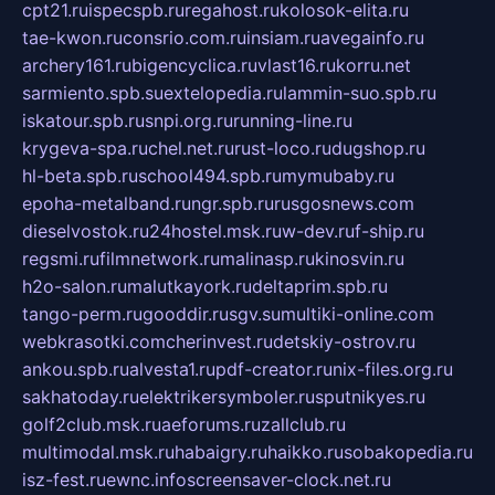
cpt21.ru
ispecspb.ru
regahost.ru
kolosok-elita.ru
tae-kwon.ru
consrio.com.ru
insiam.ru
avegainfo.ru
archery161.ru
bigencyclica.ru
vlast16.ru
korru.net
sarmiento.spb.su
extelopedia.ru
lammin-suo.spb.ru
iskatour.spb.ru
snpi.org.ru
running-line.ru
krygeva-spa.ru
chel.net.ru
rust-loco.ru
dugshop.ru
hl-beta.spb.ru
school494.spb.ru
mymubaby.ru
epoha-metalband.ru
ngr.spb.ru
rusgosnews.com
dieselvostok.ru
24hostel.msk.ru
w-dev.ru
f-ship.ru
regsmi.ru
filmnetwork.ru
malinasp.ru
kinosvin.ru
h2o-salon.ru
malutkayork.ru
deltaprim.spb.ru
tango-perm.ru
gooddir.ru
sgv.su
multiki-online.com
webkrasotki.com
cherinvest.ru
detskiy-ostrov.ru
ankou.spb.ru
alvesta1.ru
pdf-creator.ru
nix-files.org.ru
sakhatoday.ru
elektrikersymboler.ru
sputnikyes.ru
golf2club.msk.ru
aeforums.ru
zallclub.ru
multimodal.msk.ru
habaigry.ru
haikko.ru
sobakopedia.ru
isz-fest.ru
ewnc.info
screensaver-clock.net.ru