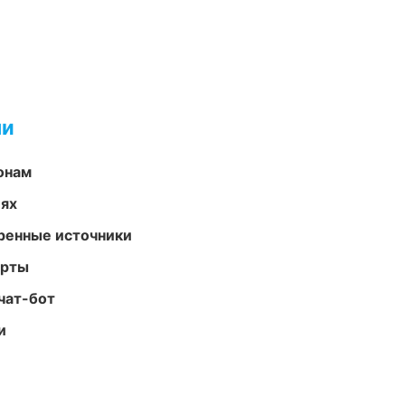
ми
онам
иях
еренные источники
арты
чат-бот
и