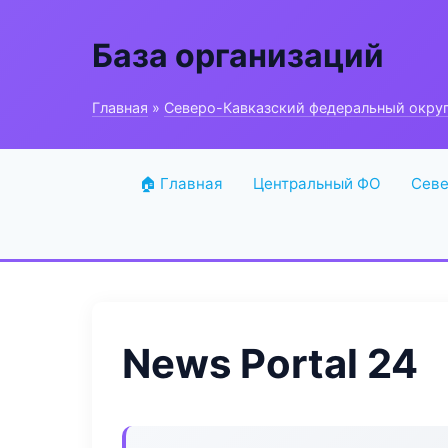
База организаций
Главная
»
Северо-Кавказский федеральный окру
🏠 Главная
Центральный ФО
Севе
News Portal 24