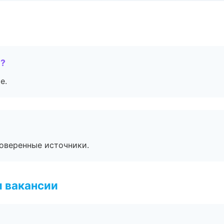
е?
е.
роверенные источники.
и вакансии