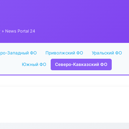
г
» News Portal 24
ро-Западный ФО
Приволжский ФО
Уральский ФО
Южный ФО
Северо-Кавказский ФО