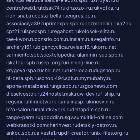
controlweb1.ru
tdsak74.ru
kinzozo-ru.ru
kvotka.ru
iron-snab.ru
costa-bella.ru
eugrus.pp.ru
associaciya39.ru
primexpo.spb.ru
bezmorchin.ru
ia2.ru
cpt21.ru
ispecspb.ru
regahost.ru
kolosok-elita.ru
tae-kwon.ru
consrio.com.ru
insiam.ru
avegainfo.ru
archery161.ru
bigencyclica.ru
vlast16.ru
korru.net
sarmiento.spb.su
extelopedia.ru
lammin-suo.spb.ru
iskatour.spb.ru
snpi.org.ru
running-line.ru
krygeva-spa.ru
chel.net.ru
rust-loco.ru
dugshop.ru
hl-beta.spb.ru
school494.spb.ru
mymubaby.ru
epoha-metalband.ru
ngr.spb.ru
rusgosnews.com
dieselvostok.ru
24hostel.msk.ru
w-dev.ru
f-ship.ru
regsmi.ru
filmnetwork.ru
malinasp.ru
kinosvin.ru
h2o-salon.ru
malutkayork.ru
deltaprim.spb.ru
tango-perm.ru
gooddir.ru
sgv.su
multiki-online.com
webkrasotki.com
cherinvest.ru
detskiy-ostrov.ru
ankou.spb.ru
alvesta1.ru
pdf-creator.ru
nix-files.org.ru