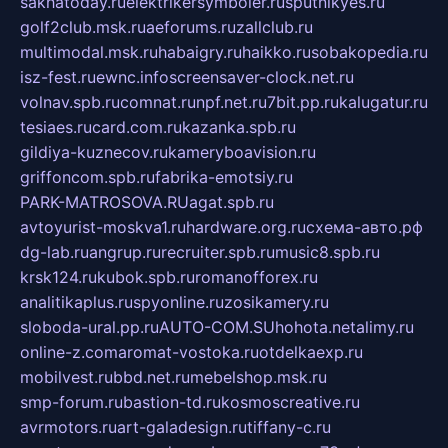
sakhatoday.ru
elektrikersymboler.ru
sputnikyes.ru
golf2club.msk.ru
aeforums.ru
zallclub.ru
multimodal.msk.ru
habaigry.ru
haikko.ru
sobakopedia.ru
isz-fest.ru
ewnc.info
screensaver-clock.net.ru
volnav.spb.ru
comnat.ru
npf.net.ru
7bit.pp.ru
kalugatur.ru
tesiaes.ru
card.com.ru
kazanka.spb.ru
gildiya-kuznecov.ru
kameryboavision.ru
griffoncom.spb.ru
fabrika-emotsiy.ru
PARK-MATROSOVA.RU
agat.spb.ru
avtoyurist-moskva1.ru
hardware.org.ru
схема-авто.рф
dg-lab.ru
angrup.ru
recruiter.spb.ru
music8.spb.ru
krsk124.ru
kubok.spb.ru
romanofforex.ru
analitikaplus.ru
spyonline.ru
zosikamery.ru
sloboda-ural.pp.ru
AUTO-COM.SU
hohota.net
alimy.ru
online-z.com
aromat-vostoka.ru
otdelkaexp.ru
mobilvest.ru
bbd.net.ru
mebelshop.msk.ru
smp-forum.ru
bastion-td.ru
kosmoscreative.ru
avrmotors.ru
art-galadesign.ru
tiffany-c.ru