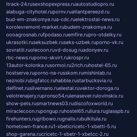
itrack-24.ru
sexshopexpress.ru
autostudiopro.ru
alabuga-cityhotel.ru
pornv.ru
atlantpereezd.ru
bud-em-znakomye.ru
a-cdc.ru
elektrostal-news.ru
korolevremont-market.ru
budem-znakomye.ru
oooagrosnab.ru
fpodaso.ru
emfire.ru
pro-otdelky.ru
ukrasotki.ru
seksuzbek.ru
seks-uzbek.ru
porno-vk.ru
sovratili.ru
olecoon.ru
vd-dosug.ru
adonyev.ru
rbc-news.ru
porno-skvirt.ru
krospr.ru
13autor-kolonka.ru
sormol.ru
2rich.ru
hostel-65.ru
hostserve.ru
porno-na-russkom.ru
mishinlab.ru
neznobi.ru
bigfatcc.ru
habble.ru
starbucksvia.ru
delfinet.ru
silvernano.ru
elestal.ru
vektor-doroga.ru
velotrenajery.ru
pronso54.ru
lenasever.ru
lovinskix.ru
show-pets.ru
smartnews03.ru
discofoxworld.ru
miraclecoon.ru
pongup.ru
hostel65.ru
liura.ru
glasspb.ru
firehunters.ru
gribowo.ru
gnalis.ru
bulkitula.ru
hometown-france.ru
1-xbeticricetc-1-xbetti-5.ru
shop-garena.ru
cricetc-1-xbetr-1-xbetcc-2.ru