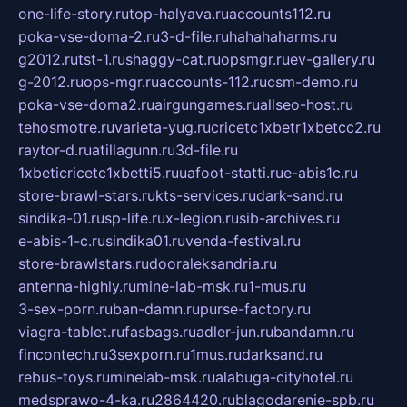
one-life-story.ru
top-halyava.ru
accounts112.ru
poka-vse-doma-2.ru
3-d-file.ru
hahahaharms.ru
g2012.ru
tst-1.ru
shaggy-cat.ru
opsmgr.ru
ev-gallery.ru
g-2012.ru
ops-mgr.ru
accounts-112.ru
csm-demo.ru
poka-vse-doma2.ru
airgungames.ru
allseo-host.ru
tehosmotre.ru
varieta-yug.ru
cricetc1xbetr1xbetcc2.ru
raytor-d.ru
atillagunn.ru
3d-file.ru
1xbeticricetc1xbetti5.ru
uafoot-statti.ru
e-abis1c.ru
store-brawl-stars.ru
kts-services.ru
dark-sand.ru
sindika-01.ru
sp-life.ru
x-legion.ru
sib-archives.ru
e-abis-1-c.ru
sindika01.ru
venda-festival.ru
store-brawlstars.ru
dooraleksandria.ru
antenna-highly.ru
mine-lab-msk.ru
1-mus.ru
3-sex-porn.ru
ban-damn.ru
purse-factory.ru
viagra-tablet.ru
fasbags.ru
adler-jun.ru
bandamn.ru
fincontech.ru
3sexporn.ru
1mus.ru
darksand.ru
rebus-toys.ru
minelab-msk.ru
alabuga-cityhotel.ru
medsprawo-4-ka.ru
2864420.ru
blagodarenie-spb.ru