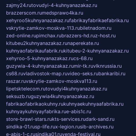
zajmy24.ru
tovudyi-4-kuhnyanazakaz.ru
brazzerscom.ru
medsprawo4ka.ru
xehyroo5kuhnyanazakaz.ru
fabrikayfabrikaefabrika.ru
vskrytie-zamkov-moskva-113.ru
biletnadom.ru
zed-online.ru
pimchax.ru
brazzers-hd.ru
z-host.ru
kitubeu2kuhnyanazakaz.ru
naperekate.ru
kuhnyaofabrikaufabrik.ru
kitubeu-2-kuhnyanazakaz.ru
xehyroo-5-kuhnyanazakaz.ru
cs-68.ru
guzywia-4-kuhnyanazakaz.ru
mir-tk.ru
vlknrussia.ru
cs68.ru
vladivostok-map.ru
video-seks.ru
bankaribi.ru
raszar.ru
vskrytie-zamkov-moskva113.ru
lipetsktelecom.ru
tovudyi4kuhnyanazakaz.ru
seksuzb.ru
guzywia4kuhnyanazakaz.ru
fabrikaofabrikaokuhny.ru
kuhnyaekuhnyaafabrika.ru
kuhnyaykuhnyayfabrika.ru
e-abis1c.ru
store-brawl-stars.ru
kts-services.ru
dark-sand.ru
sindika-01.ru
sp-life.ru
x-legion.ru
sib-archives.ru
e-abis-1-c.ru
sindika01.ru
venda-festival.ru