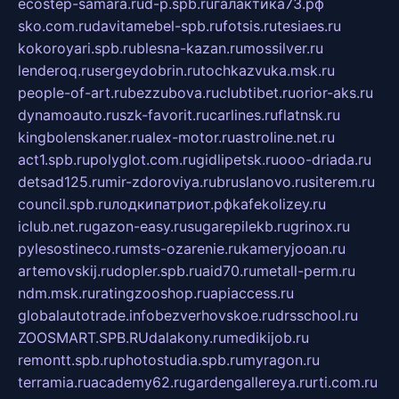
ecostep-samara.ru
d-p.spb.ru
галактика73.рф
sko.com.ru
davitamebel-spb.ru
fotsis.ru
tesiaes.ru
kokoroyari.spb.ru
blesna-kazan.ru
mossilver.ru
lenderoq.ru
sergeydobrin.ru
tochkazvuka.msk.ru
people-of-art.ru
bezzubova.ru
clubtibet.ru
orior-aks.ru
dynamoauto.ru
szk-favorit.ru
carlines.ru
flatnsk.ru
kingbolenskaner.ru
alex-motor.ru
astroline.net.ru
act1.spb.ru
polyglot.com.ru
gidlipetsk.ru
ooo-driada.ru
detsad125.ru
mir-zdoroviya.ru
bruslanovo.ru
siterem.ru
council.spb.ru
лодкипатриот.рф
kafekolizey.ru
iclub.net.ru
gazon-easy.ru
sugarepilekb.ru
grinox.ru
pylesostineco.ru
msts-ozarenie.ru
kameryjooan.ru
artemovskij.ru
dopler.spb.ru
aid70.ru
metall-perm.ru
ndm.msk.ru
ratingzooshop.ru
apiaccess.ru
globalautotrade.info
bezverhovskoe.ru
drsschool.ru
ZOOSMART.SPB.RU
dalakony.ru
medikijob.ru
remontt.spb.ru
photostudia.spb.ru
myragon.ru
terramia.ru
academy62.ru
gardengallereya.ru
rti.com.ru