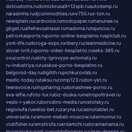
dotcustoms.ru
domizbrusa9x12spb.ru
autodamp.ru
narasimha.ru
djcommodities.ru
nv750.ru
x-ton.ru
newsplain.ru
cardvoice.ru
modopaper.ru
manunae.ru
gbget.ru
alfeihavsalnassr.ru
madoma.ru
tajuncos.ru
petrovkasports.ru
porno-online-besplatno.ru
splclub.ru
york-life.ru
doroga-expo.ru
ribery.ru
cleanmedicine.ru
slovar-ivrit.ru
porno-video-besplatno.ru
seks-365.ru
ovucontrol.ru
sloty-igrovyye-avtomaty.ru
ru-industriya.ru
russkoe-porno-besplatno.ru
belgorod-day.ru
digilith.ru
pichkurovlab.ru
medic-today.ru
taksu.ru
comp123.ru
don-ykt.ru
teensvoice.ru
imgsharing.ru
domashnee-porno.ru
eva-elfie.ru
foto-tur.ru
biz-doska.ru
metropoltravel.ru
veslo-i-yakor.ru
borodino-media.ru
rostotsky.ru
regionufa.ru
weiss-bet.ru
zaryna.ru
casinotablet.ru
universalia.ru
remont-mebeli-moscow.ru
termomur.ru
clubfisher.ru
remstirufa.ru
erdamchi.ru
doramamama.ru
muraviovka-park.ru
worldofwoman.ru
clean-dreams.ru