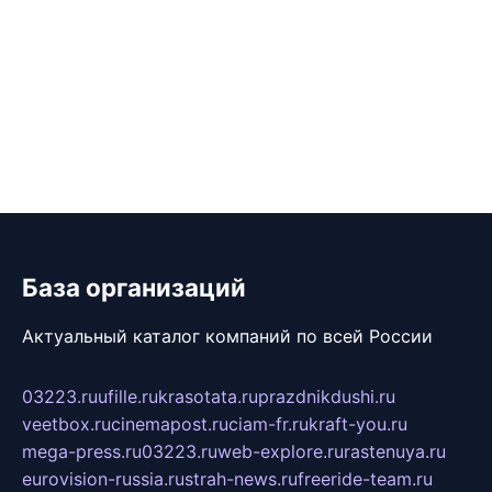
База организаций
Актуальный каталог компаний по всей России
03223.ru
ufille.ru
krasotata.ru
prazdnikdushi.ru
veetbox.ru
cinemapost.ru
ciam-fr.ru
kraft-you.ru
mega-press.ru
03223.ru
web-explore.ru
rastenuya.ru
eurovision-russia.ru
strah-news.ru
freeride-team.ru