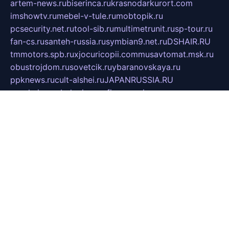
artem-news.ru
biserinca.ru
krasnodarkurort.com
imshowtv.ru
mebel-v-tule.ru
mobtopik.ru
pcsecurity.net.ru
tool-sib.ru
multimetrunit.ru
sp-tour.ru
fan-cs.ru
santeh-russia.ru
symbian9.net.ru
DSHAIR.RU
tmmotors.spb.ru
xjocuricopii.com
musavtomat.msk.ru
obustrojdom.ru
sovetcik.ru
ybaranovskaya.ru
ppknews.ru
cult-alshei.ru
JAPANRUSSIA.RU
proekciyamebel.ru
imper-finans.ru
rim.org.ru
glamourai.ru
brassminus.ru
zabor-pro.ru
ftn.pp.ru
dorogoe58.ru
laimengpacker.ru
kuzova-zapchasti.ru
sageerp.ru
taxodrom.ru
dsrazvitie.ru
hardcity.net.ru
ratinghomegames.ru
topservice25.ru
gubernyan.ru
gtglasslined.ru
ii4.ru
tssport.spb.ru
andorra24.com
blackwallstreet.ru
oboimos.ru
optim-doors.com.ru
ikuch.ru
nycr.org.ru
npa21.ru
vremya-ch.spb.ru
desert000.ru
ivtorgi.ru
ifiori.ru
catalog-statei.ru
dcv.org.ru
spetsmaster174.ru
ipkameryhiseeu.ru
dum26.ru
ruspol.spb.ru
fr-opendp.ru
kam-solnyshko.ru