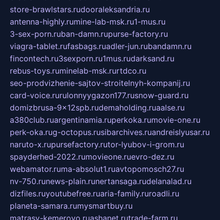
store-brawlstars.ru
dooraleksandria.ru
antenna-highly.ru
mine-lab-msk.ru
1-mus.ru
3-sex-porn.ru
ban-damn.ru
purse-factory.ru
viagra-tablet.ru
fasbags.ru
adler-jun.ru
bandamn.ru
fincontech.ru
3sexporn.ru
1mus.ru
darksand.ru
rebus-toys.ru
minelab-msk.ru
rtdco.ru
seo-prodvizhenie-sajtov-stroitelnyh-kompanij.ru
card-voice.ru
rulonnyygazon177.ru
snow-guard.ru
domizbrusa-9x12spb.ru
demaholding.ru
aalse.ru
a380club.ru
argentinamia.ru
perkoka.ru
movie-one.ru
perk-oka.ru
g-octopus.ru
sibarchives.ru
andreislyusar.ru
naruto-x.ru
pursefactory.ru
tor-lyubov-i-grom.ru
spayderhed-2022.ru
movieone.ru
evro-dez.ru
webamator.ru
ma-absolut1.ru
avtopomosch27.ru
nv-750.ru
news-plain.ru
nertansaga.ru
delanalad.ru
dizfiles.ru
youtubefree.ru
aria-family.ru
roadli.ru
planeta-samara.ru
mysmartbuy.ru
matrasy-kemerovo.ru
ashanet.ru
trade-farm.ru