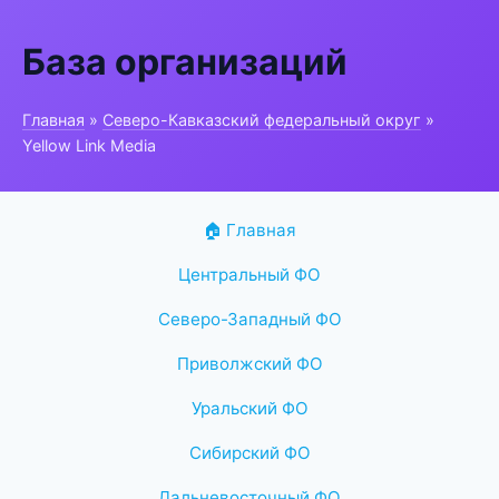
База организаций
Главная
»
Северо-Кавказский федеральный округ
»
Yellow Link Media
🏠 Главная
Центральный ФО
Северо-Западный ФО
Приволжский ФО
Уральский ФО
Сибирский ФО
Дальневосточный ФО