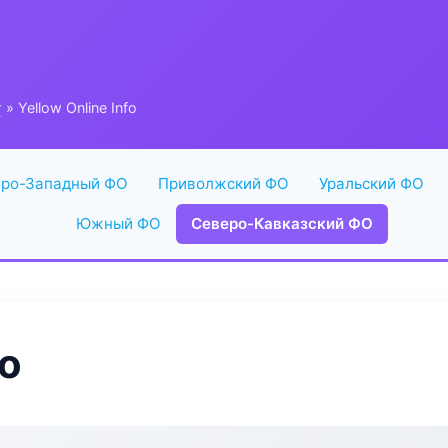
г
» Yellow Online Info
ро-Западный ФО
Приволжский ФО
Уральский ФО
Южный ФО
Северо-Кавказский ФО
fo