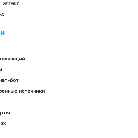
, аптеки
ке
ми
ганизаций
и
чат-бот
еренные источники
арты
иях