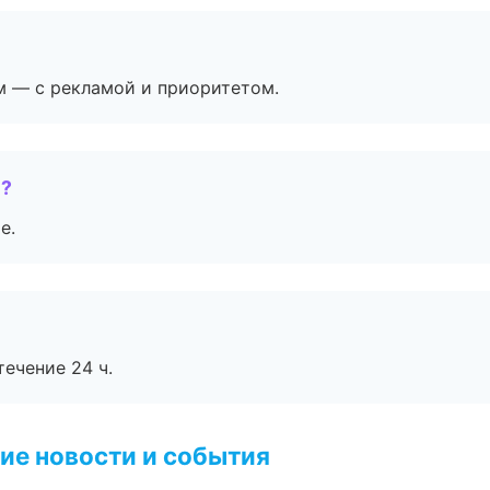
м — с рекламой и приоритетом.
е?
е.
течение 24 ч.
ие новости и события