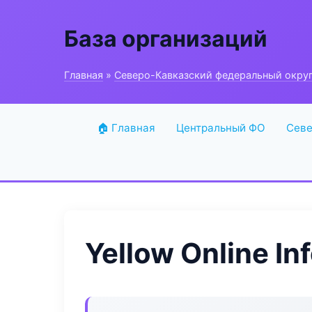
База организаций
Главная
»
Северо-Кавказский федеральный окру
🏠 Главная
Центральный ФО
Севе
Yellow Online In