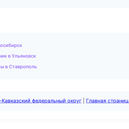
восибирск
ник в Ульяновск
бы в Ставрополь
-Кавказский федеральный округ
|
Главная страниц