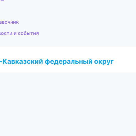
равочник
вости и события
о-Кавказский федеральный округ