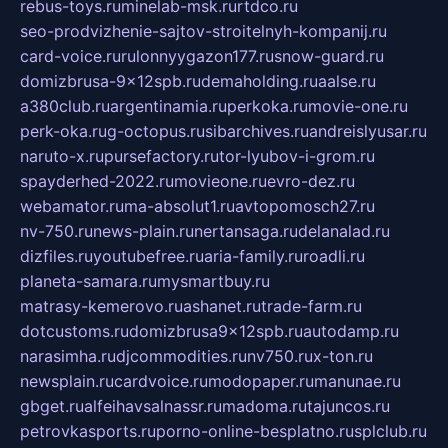
rebus-toys.ru
minelab-msk.ru
rtdco.ru
seo-prodvizhenie-sajtov-stroitelnyh-kompanij.ru
card-voice.ru
rulonnyygazon177.ru
snow-guard.ru
domizbrusa-9x12spb.ru
demaholding.ru
aalse.ru
a380club.ru
argentinamia.ru
perkoka.ru
movie-one.ru
perk-oka.ru
g-octopus.ru
sibarchives.ru
andreislyusar.ru
naruto-x.ru
pursefactory.ru
tor-lyubov-i-grom.ru
spayderhed-2022.ru
movieone.ru
evro-dez.ru
webamator.ru
ma-absolut1.ru
avtopomosch27.ru
nv-750.ru
news-plain.ru
nertansaga.ru
delanalad.ru
dizfiles.ru
youtubefree.ru
aria-family.ru
roadli.ru
planeta-samara.ru
mysmartbuy.ru
matrasy-kemerovo.ru
ashanet.ru
trade-farm.ru
dotcustoms.ru
domizbrusa9x12spb.ru
autodamp.ru
narasimha.ru
djcommodities.ru
nv750.ru
x-ton.ru
newsplain.ru
cardvoice.ru
modopaper.ru
manunae.ru
gbget.ru
alfeihavsalnassr.ru
madoma.ru
tajuncos.ru
petrovkasports.ru
porno-online-besplatno.ru
splclub.ru