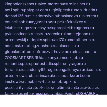
kingbolenskaner.ru
alex-motor.ru
astroline.net.ru
act1.spb.ru
polyglot.com.ru
gidlipetsk.ru
ooo-driada.ru
detsad125.ru
mir-zdoroviya.ru
bruslanovo.ru
siterem.ru
council.spb.ru
лодкипатриот.рф
kafekolizey.ru
iclub.net.ru
gazon-easy.ru
sugarepilekb.ru
grinox.ru
pylesostineco.ru
msts-ozarenie.ru
kameryjooan.ru
artemovskij.ru
dopler.spb.ru
aid70.ru
metall-perm.ru
ndm.msk.ru
ratingzooshop.ru
apiaccess.ru
globalautotrade.info
bezverhovskoe.ru
drsschool.ru
ZOOSMART.SPB.RU
dalakony.ru
medikijob.ru
remontt.spb.ru
photostudia.spb.ru
myragon.ru
terramia.ru
academy62.ru
gardengallereya.ru
rti.com.ru
artem-news.ru
biserinca.ru
krasnodarkurort.com
imshowtv.ru
mebel-v-tule.ru
mobtopik.ru
pcsecurity.net.ru
tool-sib.ru
multimetrunit.ru
sp-tour.ru
fan-cs.ru
santeh-russia.ru
symbian9.net.ru
DSHAIR.RU
tmmotors.spb.ru
xjocuricopii.com
musavtomat.msk.ru
obustrojdom.ru
sovetcik.ru
ybaranovskaya.ru