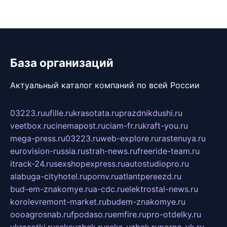
База организаций
Актуальный каталог компаний по всей России
03223.ru
ufille.ru
krasotata.ru
prazdnikdushi.ru
veetbox.ru
cinemapost.ru
ciam-fr.ru
kraft-you.ru
mega-press.ru
03223.ru
web-explore.ru
rastenuya.ru
eurovision-russia.ru
strah-news.ru
freeride-team.ru
itrack-24.ru
sexshopexpress.ru
autostudiopro.ru
alabuga-cityhotel.ru
pornv.ru
atlantpereezd.ru
bud-em-znakomye.ru
a-cdc.ru
elektrostal-news.ru
korolevremont-market.ru
budem-znakomye.ru
oooagrosnab.ru
fpodaso.ru
emfire.ru
pro-otdelky.ru