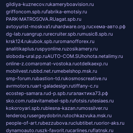
gildiya-kuznecov.ru
kameryboavision.ru
griffoncom.spb.ru
fabrika-emotsiy.ru
PARK-MATROSOVA.RU
agat.spb.ru
avtoyurist-moskva1.ru
hardware.org.ru
схема-авто.рф
dg-lab.ru
angrup.ru
recruiter.spb.ru
music8.spb.ru
krsk124.ru
kubok.spb.ru
romanofforex.ru
analitikaplus.ru
spyonline.ru
zosikamery.ru
sloboda-ural.pp.ru
AUTO-COM.SU
hohota.net
alimy.ru
online-z.com
aromat-vostoka.ru
otdelkaexp.ru
mobilvest.ru
bbd.net.ru
mebelshop.msk.ru
smp-forum.ru
bastion-td.ru
kosmoscreative.ru
avrmotors.ru
art-galadesign.ru
tiffany-c.ru
ecostep-samara.ru
d-p.spb.ru
галактика73.рф
sko.com.ru
davitamebel-spb.ru
fotsis.ru
tesiaes.ru
kokoroyari.spb.ru
blesna-kazan.ru
mossilver.ru
lenderoq.ru
sergeydobrin.ru
tochkazvuka.msk.ru
people-of-art.ru
bezzubova.ru
clubtibet.ru
orior-aks.ru
dynamoauto.ru
szk-favorit.ru
carlines.ru
flatnsk.ru