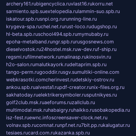
archery161.ru
bigencyclica.ru
vlast16.ru
korru.net
sarmiento.spb.su
extelopedia.ru
lammin-suo.spb.ru
iskatour.spb.ru
snpi.org.ru
running-line.ru
krygeva-spa.ru
chel.net.ru
rust-loco.ru
dugshop.ru
hl-beta.spb.ru
school494.spb.ru
mymubaby.ru
epoha-metalband.ru
ngr.spb.ru
rusgosnews.com
dieselvostok.ru
24hostel.msk.ru
w-dev.ru
f-ship.ru
regsmi.ru
filmnetwork.ru
malinasp.ru
kinosvin.ru
h2o-salon.ru
malutkayork.ru
deltaprim.spb.ru
tango-perm.ru
gooddir.ru
sgv.su
multiki-online.com
webkrasotki.com
cherinvest.ru
detskiy-ostrov.ru
ankou.spb.ru
alvesta1.ru
pdf-creator.ru
nix-files.org.ru
sakhatoday.ru
elektrikersymboler.ru
sputnikyes.ru
golf2club.msk.ru
aeforums.ru
zallclub.ru
multimodal.msk.ru
habaigry.ru
haikko.ru
sobakopedia.ru
isz-fest.ru
ewnc.info
screensaver-clock.net.ru
volnav.spb.ru
comnat.ru
npf.net.ru
7bit.pp.ru
kalugatur.ru
tesiaes.ru
card.com.ru
kazanka.spb.ru