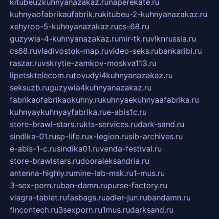
kitubeu2kuhnyanazakaz.ru
naperekate.ru
kuhnyaofabrikaufabrik.ru
kitubeu-2-kuhnyanazakaz.ru
xehyroo-5-kuhnyanazakaz.ru
cs-68.ru
guzywia-4-kuhnyanazakaz.ru
mir-tk.ru
vlknrussia.ru
cs68.ru
vladivostok-map.ru
video-seks.ru
bankaribi.ru
raszar.ru
vskrytie-zamkov-moskva113.ru
lipetsktelecom.ru
tovudyi4kuhnyanazakaz.ru
seksuzb.ru
guzywia4kuhnyanazakaz.ru
fabrikaofabrikaokuhny.ru
kuhnyaekuhnyaafabrika.ru
kuhnyaykuhnyayfabrika.ru
e-abis1c.ru
store-brawl-stars.ru
kts-services.ru
dark-sand.ru
sindika-01.ru
sp-life.ru
x-legion.ru
sib-archives.ru
e-abis-1-c.ru
sindika01.ru
venda-festival.ru
store-brawlstars.ru
dooraleksandria.ru
antenna-highly.ru
mine-lab-msk.ru
1-mus.ru
3-sex-porn.ru
ban-damn.ru
purse-factory.ru
viagra-tablet.ru
fasbags.ru
adler-jun.ru
bandamn.ru
fincontech.ru
3sexporn.ru
1mus.ru
darksand.ru