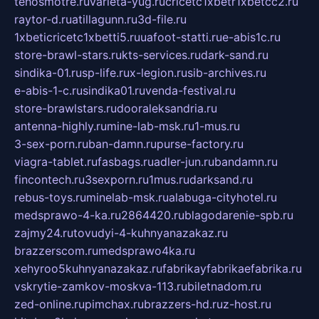
tehosmotre.ru
varieta-yug.ru
cricetc1xbetr1xbetcc2.ru
raytor-d.ru
atillagunn.ru
3d-file.ru
1xbeticricetc1xbetti5.ru
uafoot-statti.ru
e-abis1c.ru
store-brawl-stars.ru
kts-services.ru
dark-sand.ru
sindika-01.ru
sp-life.ru
x-legion.ru
sib-archives.ru
e-abis-1-c.ru
sindika01.ru
venda-festival.ru
store-brawlstars.ru
dooraleksandria.ru
antenna-highly.ru
mine-lab-msk.ru
1-mus.ru
3-sex-porn.ru
ban-damn.ru
purse-factory.ru
viagra-tablet.ru
fasbags.ru
adler-jun.ru
bandamn.ru
fincontech.ru
3sexporn.ru
1mus.ru
darksand.ru
rebus-toys.ru
minelab-msk.ru
alabuga-cityhotel.ru
medsprawo-4-ka.ru
2864420.ru
blagodarenie-spb.ru
zajmy24.ru
tovudyi-4-kuhnyanazakaz.ru
brazzerscom.ru
medsprawo4ka.ru
xehyroo5kuhnyanazakaz.ru
fabrikayfabrikaefabrika.ru
vskrytie-zamkov-moskva-113.ru
biletnadom.ru
zed-online.ru
pimchax.ru
brazzers-hd.ru
z-host.ru