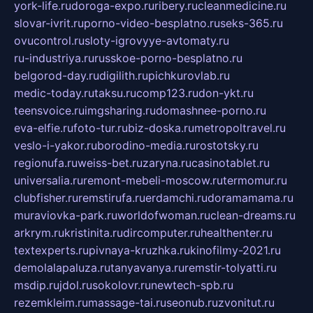
york-life.ru
doroga-expo.ru
ribery.ru
cleanmedicine.ru
slovar-ivrit.ru
porno-video-besplatno.ru
seks-365.ru
ovucontrol.ru
sloty-igrovyye-avtomaty.ru
ru-industriya.ru
russkoe-porno-besplatno.ru
belgorod-day.ru
digilith.ru
pichkurovlab.ru
medic-today.ru
taksu.ru
comp123.ru
don-ykt.ru
teensvoice.ru
imgsharing.ru
domashnee-porno.ru
eva-elfie.ru
foto-tur.ru
biz-doska.ru
metropoltravel.ru
veslo-i-yakor.ru
borodino-media.ru
rostotsky.ru
regionufa.ru
weiss-bet.ru
zaryna.ru
casinotablet.ru
universalia.ru
remont-mebeli-moscow.ru
termomur.ru
clubfisher.ru
remstirufa.ru
erdamchi.ru
doramamama.ru
muraviovka-park.ru
worldofwoman.ru
clean-dreams.ru
arkrym.ru
kristinita.ru
dircomputer.ru
healthenter.ru
textexperts.ru
pivnaya-kruzhka.ru
kinofilmy-2021.ru
demolalapaluza.ru
tanyavanya.ru
remstir-tolyatti.ru
msdip.ru
jdol.ru
sokolovr.ru
newtech-spb.ru
rezemkleim.ru
massage-tai.ru
seonub.ru
zvonitut.ru