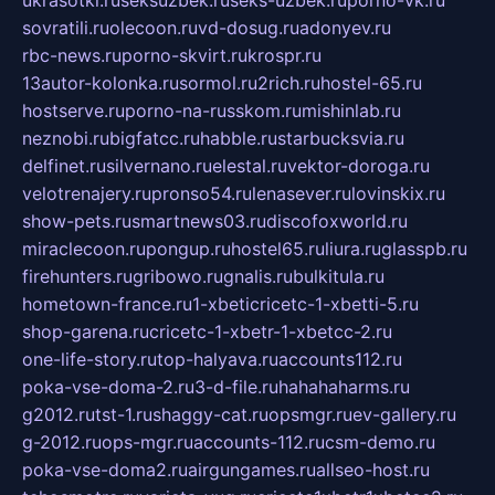
ukrasotki.ru
seksuzbek.ru
seks-uzbek.ru
porno-vk.ru
sovratili.ru
olecoon.ru
vd-dosug.ru
adonyev.ru
rbc-news.ru
porno-skvirt.ru
krospr.ru
13autor-kolonka.ru
sormol.ru
2rich.ru
hostel-65.ru
hostserve.ru
porno-na-russkom.ru
mishinlab.ru
neznobi.ru
bigfatcc.ru
habble.ru
starbucksvia.ru
delfinet.ru
silvernano.ru
elestal.ru
vektor-doroga.ru
velotrenajery.ru
pronso54.ru
lenasever.ru
lovinskix.ru
show-pets.ru
smartnews03.ru
discofoxworld.ru
miraclecoon.ru
pongup.ru
hostel65.ru
liura.ru
glasspb.ru
firehunters.ru
gribowo.ru
gnalis.ru
bulkitula.ru
hometown-france.ru
1-xbeticricetc-1-xbetti-5.ru
shop-garena.ru
cricetc-1-xbetr-1-xbetcc-2.ru
one-life-story.ru
top-halyava.ru
accounts112.ru
poka-vse-doma-2.ru
3-d-file.ru
hahahaharms.ru
g2012.ru
tst-1.ru
shaggy-cat.ru
opsmgr.ru
ev-gallery.ru
g-2012.ru
ops-mgr.ru
accounts-112.ru
csm-demo.ru
poka-vse-doma2.ru
airgungames.ru
allseo-host.ru