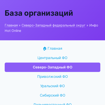
База организаций
Главная
»
Северо-Западный федеральный округ
» Инфо
Hot Online
🏠 Главная
Центральный ФО
Северо-Западный ФО
Приволжский ФО
Уральский ФО
Сибирский ФО
Дальневосточный ФО