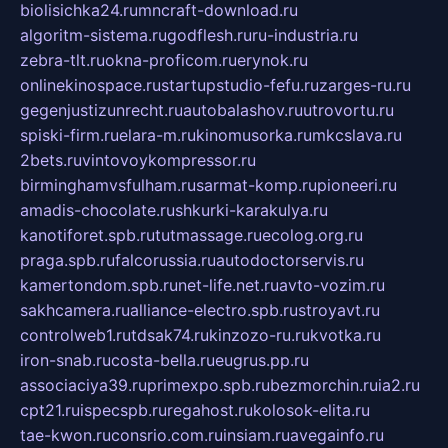
biolisichka24.ru
mncraft-download.ru
algoritm-sistema.ru
godflesh.ru
ru-industria.ru
zebra-tlt.ru
okna-proficom.ru
erynok.ru
onlinekinospace.ru
startupstudio-fefu.ru
zarges-ru.ru
gegenjustizunrecht.ru
autobalashov.ru
utrovortu.ru
spiski-firm.ru
elara-m.ru
kinomusorka.ru
mkcslava.ru
2bets.ru
vintovoykompressor.ru
birminghamvsfulham.ru
sarmat-komp.ru
pioneeri.ru
amadis-chocolate.ru
shkurki-karakulya.ru
kanotiforet.spb.ru
tutmassage.ru
ecolog.org.ru
praga.spb.ru
falcorussia.ru
autodoctorservis.ru
kamertondom.spb.ru
net-life.net.ru
avto-vozim.ru
sakhcamera.ru
alliance-electro.spb.ru
stroyavt.ru
controlweb1.ru
tdsak74.ru
kinzozo-ru.ru
kvotka.ru
iron-snab.ru
costa-bella.ru
eugrus.pp.ru
associaciya39.ru
primexpo.spb.ru
bezmorchin.ru
ia2.ru
cpt21.ru
ispecspb.ru
regahost.ru
kolosok-elita.ru
tae-kwon.ru
consrio.com.ru
insiam.ru
avegainfo.ru