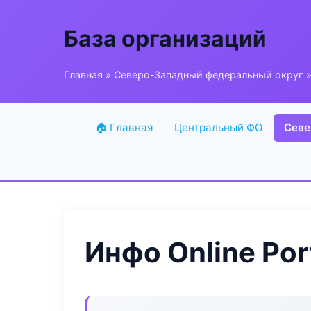
База организаций
Главная
»
Северо-Западный федеральный округ
»
🏠 Главная
Центральный ФО
Севе
Инфо Online Por