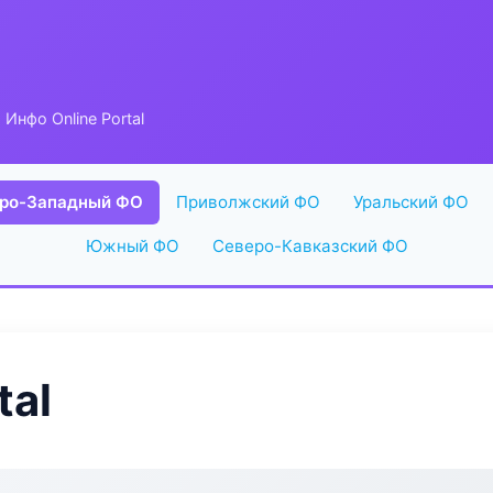
 Инфо Online Portal
ро-Западный ФО
Приволжский ФО
Уральский ФО
Южный ФО
Северо-Кавказский ФО
tal