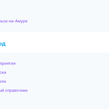
льск-на-Амуре
од
оприятия
ски
ели
ый справочник