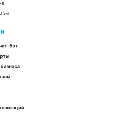
ке
фирм
ми
чат-бот
арты
 бизнеса
онам
ганизаций