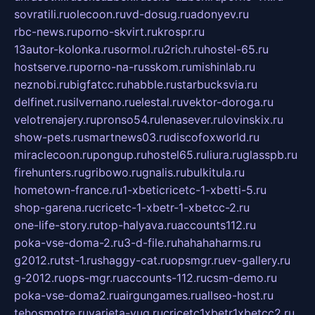
sovratili.ru
olecoon.ru
vd-dosug.ru
adonyev.ru
rbc-news.ru
porno-skvirt.ru
krospr.ru
13autor-kolonka.ru
sormol.ru
2rich.ru
hostel-65.ru
hostserve.ru
porno-na-russkom.ru
mishinlab.ru
neznobi.ru
bigfatcc.ru
habble.ru
starbucksvia.ru
delfinet.ru
silvernano.ru
elestal.ru
vektor-doroga.ru
velotrenajery.ru
pronso54.ru
lenasever.ru
lovinskix.ru
show-pets.ru
smartnews03.ru
discofoxworld.ru
miraclecoon.ru
pongup.ru
hostel65.ru
liura.ru
glasspb.ru
firehunters.ru
gribowo.ru
gnalis.ru
bulkitula.ru
hometown-france.ru
1-xbeticricetc-1-xbetti-5.ru
shop-garena.ru
cricetc-1-xbetr-1-xbetcc-2.ru
one-life-story.ru
top-halyava.ru
accounts112.ru
poka-vse-doma-2.ru
3-d-file.ru
hahahaharms.ru
g2012.ru
tst-1.ru
shaggy-cat.ru
opsmgr.ru
ev-gallery.ru
g-2012.ru
ops-mgr.ru
accounts-112.ru
csm-demo.ru
poka-vse-doma2.ru
airgungames.ru
allseo-host.ru
tehosmotre.ru
varieta-yug.ru
cricetc1xbetr1xbetcc2.ru