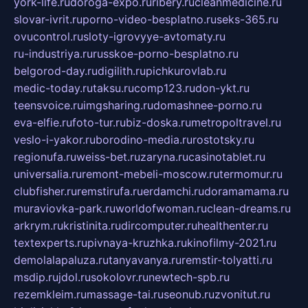
york-life.ru
doroga-expo.ru
ribery.ru
cleanmedicine.ru
slovar-ivrit.ru
porno-video-besplatno.ru
seks-365.ru
ovucontrol.ru
sloty-igrovyye-avtomaty.ru
ru-industriya.ru
russkoe-porno-besplatno.ru
belgorod-day.ru
digilith.ru
pichkurovlab.ru
medic-today.ru
taksu.ru
comp123.ru
don-ykt.ru
teensvoice.ru
imgsharing.ru
domashnee-porno.ru
eva-elfie.ru
foto-tur.ru
biz-doska.ru
metropoltravel.ru
veslo-i-yakor.ru
borodino-media.ru
rostotsky.ru
regionufa.ru
weiss-bet.ru
zaryna.ru
casinotablet.ru
universalia.ru
remont-mebeli-moscow.ru
termomur.ru
clubfisher.ru
remstirufa.ru
erdamchi.ru
doramamama.ru
muraviovka-park.ru
worldofwoman.ru
clean-dreams.ru
arkrym.ru
kristinita.ru
dircomputer.ru
healthenter.ru
textexperts.ru
pivnaya-kruzhka.ru
kinofilmy-2021.ru
demolalapaluza.ru
tanyavanya.ru
remstir-tolyatti.ru
msdip.ru
jdol.ru
sokolovr.ru
newtech-spb.ru
rezemkleim.ru
massage-tai.ru
seonub.ru
zvonitut.ru