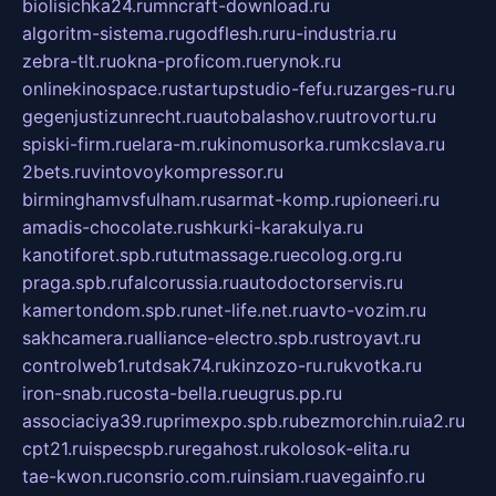
biolisichka24.ru
mncraft-download.ru
algoritm-sistema.ru
godflesh.ru
ru-industria.ru
zebra-tlt.ru
okna-proficom.ru
erynok.ru
onlinekinospace.ru
startupstudio-fefu.ru
zarges-ru.ru
gegenjustizunrecht.ru
autobalashov.ru
utrovortu.ru
spiski-firm.ru
elara-m.ru
kinomusorka.ru
mkcslava.ru
2bets.ru
vintovoykompressor.ru
birminghamvsfulham.ru
sarmat-komp.ru
pioneeri.ru
amadis-chocolate.ru
shkurki-karakulya.ru
kanotiforet.spb.ru
tutmassage.ru
ecolog.org.ru
praga.spb.ru
falcorussia.ru
autodoctorservis.ru
kamertondom.spb.ru
net-life.net.ru
avto-vozim.ru
sakhcamera.ru
alliance-electro.spb.ru
stroyavt.ru
controlweb1.ru
tdsak74.ru
kinzozo-ru.ru
kvotka.ru
iron-snab.ru
costa-bella.ru
eugrus.pp.ru
associaciya39.ru
primexpo.spb.ru
bezmorchin.ru
ia2.ru
cpt21.ru
ispecspb.ru
regahost.ru
kolosok-elita.ru
tae-kwon.ru
consrio.com.ru
insiam.ru
avegainfo.ru