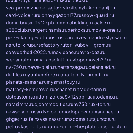
rebus-toys.ru
minelab-msk.ru
rtdco.ru
seo-prodvizhenie-sajtov-stroitelnyh-kompanij.ru
card-voice.ru
rulonnyygazon177.ru
snow-guard.ru
domizbrusa-9x12spb.ru
demaholding.ru
aalse.ru
a380club.ru
argentinamia.ru
perkoka.ru
movie-one.ru
perk-oka.ru
g-octopus.ru
sibarchives.ru
andreislyusar.ru
naruto-x.ru
pursefactory.ru
tor-lyubov-i-grom.ru
spayderhed-2022.ru
movieone.ru
evro-dez.ru
webamator.ru
ma-absolut1.ru
avtopomosch27.ru
nv-750.ru
news-plain.ru
nertansaga.ru
delanalad.ru
dizfiles.ru
youtubefree.ru
aria-family.ru
roadli.ru
planeta-samara.ru
mysmartbuy.ru
matrasy-kemerovo.ru
ashanet.ru
trade-farm.ru
dotcustoms.ru
domizbrusa9x12spb.ru
autodamp.ru
narasimha.ru
djcommodities.ru
nv750.ru
x-ton.ru
newsplain.ru
cardvoice.ru
modopaper.ru
manunae.ru
gbget.ru
alfeihavsalnassr.ru
madoma.ru
tajuncos.ru
petrovkasports.ru
porno-online-besplatno.ru
splclub.ru