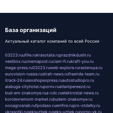
База организаций
Актуальный каталог компаний по всей России
03223.ru
ufille.ru
krasotata.ru
prazdnikdushi.ru
veetbox.ru
cinemapost.ru
ciam-fr.ru
kraft-you.ru
mega-press.ru
03223.ru
web-explore.ru
rastenuya.ru
eurovision-russia.ru
strah-news.ru
freeride-team.ru
itrack-24.ru
sexshopexpress.ru
autostudiopro.ru
alabuga-cityhotel.ru
pornv.ru
atlantpereezd.ru
bud-em-znakomye.ru
a-cdc.ru
elektrostal-news.ru
korolevremont-market.ru
budem-znakomye.ru
oooagrosnab.ru
fpodaso.ru
emfire.ru
pro-otdelky.ru
ukrasotki.ru
seksuzbek.ru
seks-uzbek.ru
porno-vk.ru