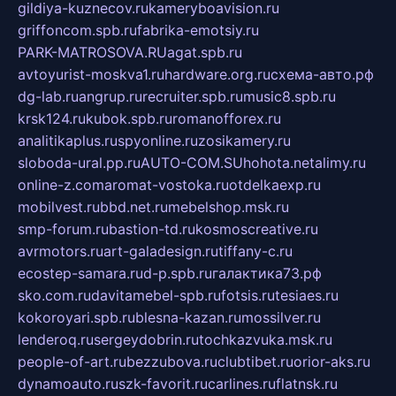
gildiya-kuznecov.ru
kameryboavision.ru
griffoncom.spb.ru
fabrika-emotsiy.ru
PARK-MATROSOVA.RU
agat.spb.ru
avtoyurist-moskva1.ru
hardware.org.ru
схема-авто.рф
dg-lab.ru
angrup.ru
recruiter.spb.ru
music8.spb.ru
krsk124.ru
kubok.spb.ru
romanofforex.ru
analitikaplus.ru
spyonline.ru
zosikamery.ru
sloboda-ural.pp.ru
AUTO-COM.SU
hohota.net
alimy.ru
online-z.com
aromat-vostoka.ru
otdelkaexp.ru
mobilvest.ru
bbd.net.ru
mebelshop.msk.ru
smp-forum.ru
bastion-td.ru
kosmoscreative.ru
avrmotors.ru
art-galadesign.ru
tiffany-c.ru
ecostep-samara.ru
d-p.spb.ru
галактика73.рф
sko.com.ru
davitamebel-spb.ru
fotsis.ru
tesiaes.ru
kokoroyari.spb.ru
blesna-kazan.ru
mossilver.ru
lenderoq.ru
sergeydobrin.ru
tochkazvuka.msk.ru
people-of-art.ru
bezzubova.ru
clubtibet.ru
orior-aks.ru
dynamoauto.ru
szk-favorit.ru
carlines.ru
flatnsk.ru