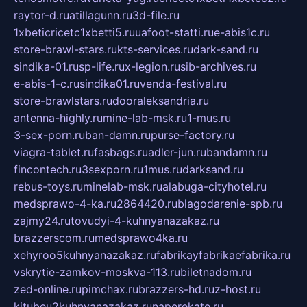
raytor-d.ru
atillagunn.ru
3d-file.ru
1xbeticricetc1xbetti5.ru
uafoot-statti.ru
e-abis1c.ru
store-brawl-stars.ru
kts-services.ru
dark-sand.ru
sindika-01.ru
sp-life.ru
x-legion.ru
sib-archives.ru
e-abis-1-c.ru
sindika01.ru
venda-festival.ru
store-brawlstars.ru
dooraleksandria.ru
antenna-highly.ru
mine-lab-msk.ru
1-mus.ru
3-sex-porn.ru
ban-damn.ru
purse-factory.ru
viagra-tablet.ru
fasbags.ru
adler-jun.ru
bandamn.ru
fincontech.ru
3sexporn.ru
1mus.ru
darksand.ru
rebus-toys.ru
minelab-msk.ru
alabuga-cityhotel.ru
medsprawo-4-ka.ru
2864420.ru
blagodarenie-spb.ru
zajmy24.ru
tovudyi-4-kuhnyanazakaz.ru
brazzerscom.ru
medsprawo4ka.ru
xehyroo5kuhnyanazakaz.ru
fabrikayfabrikaefabrika.ru
vskrytie-zamkov-moskva-113.ru
biletnadom.ru
zed-online.ru
pimchax.ru
brazzers-hd.ru
z-host.ru
kitubeu2kuhnyanazakaz.ru
naperekate.ru