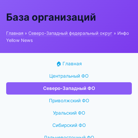
База организаций
Главная
»
Северо-Западный федеральный округ
» Инфо
Yellow News
🏠 Главная
Центральный ФО
Северо-Западный ФО
Приволжский ФО
Уральский ФО
Сибирский ФО
Дальневосточный ФО