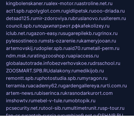
kingbolenskaner.ru
alex-motor.ru
astroline.net.ru
act1.spb.ru
polyglot.com.ru
gidlipetsk.ru
ooo-driada.ru
detsad125.ru
mir-zdoroviya.ru
bruslanovo.ru
siterem.ru
council.spb.ru
лодкипатриот.рф
kafekolizey.ru
iclub.net.ru
gazon-easy.ru
sugarepilekb.ru
grinox.ru
pylesostineco.ru
msts-ozarenie.ru
kameryjooan.ru
artemovskij.ru
dopler.spb.ru
aid70.ru
metall-perm.ru
ndm.msk.ru
ratingzooshop.ru
apiaccess.ru
globalautotrade.info
bezverhovskoe.ru
drsschool.ru
ZOOSMART.SPB.RU
dalakony.ru
medikijob.ru
remontt.spb.ru
photostudia.spb.ru
myragon.ru
terramia.ru
academy62.ru
gardengallereya.ru
rti.com.ru
artem-news.ru
biserinca.ru
krasnodarkurort.com
imshowtv.ru
mebel-v-tule.ru
mobtopik.ru
pcsecurity.net.ru
tool-sib.ru
multimetrunit.ru
sp-tour.ru
fan-cs.ru
santeh-russia.ru
symbian9.net.ru
DSHAIR.RU
tmmotors.spb.ru
xjocuricopii.com
musavtomat.msk.ru
obustrojdom.ru
sovetcik.ru
ybaranovskaya.ru