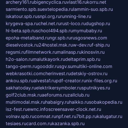
archery161.ru
bigencyclica.ru
vlast16.ru
korru.net
sarmiento.spb.su
extelopedia.ru
lammin-suo.spb.ru
iskatour.spb.ru
snpi.org.ru
running-line.ru
krygeva-spa.ru
chel.net.ru
rust-loco.ru
dugshop.ru
hl-beta.spb.ru
school494.spb.ru
mymubaby.ru
epoha-metalband.ru
ngr.spb.ru
rusgosnews.com
dieselvostok.ru
24hostel.msk.ru
w-dev.ru
f-ship.ru
regsmi.ru
filmnetwork.ru
malinasp.ru
kinosvin.ru
h2o-salon.ru
malutkayork.ru
deltaprim.spb.ru
tango-perm.ru
gooddir.ru
sgv.su
multiki-online.com
webkrasotki.com
cherinvest.ru
detskiy-ostrov.ru
ankou.spb.ru
alvesta1.ru
pdf-creator.ru
nix-files.org.ru
sakhatoday.ru
elektrikersymboler.ru
sputnikyes.ru
golf2club.msk.ru
aeforums.ru
zallclub.ru
multimodal.msk.ru
habaigry.ru
haikko.ru
sobakopedia.ru
isz-fest.ru
ewnc.info
screensaver-clock.net.ru
volnav.spb.ru
comnat.ru
npf.net.ru
7bit.pp.ru
kalugatur.ru
tesiaes.ru
card.com.ru
kazanka.spb.ru