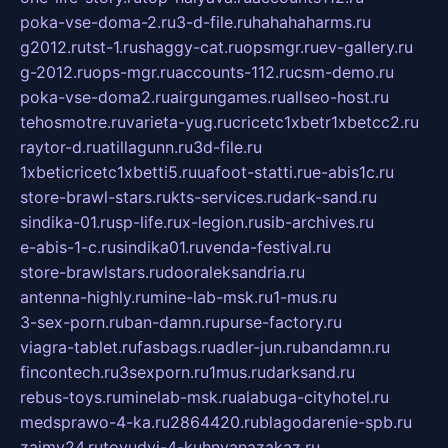
poka-vse-doma-2.ru
3-d-file.ru
hahahaharms.ru
g2012.ru
tst-1.ru
shaggy-cat.ru
opsmgr.ru
ev-gallery.ru
g-2012.ru
ops-mgr.ru
accounts-112.ru
csm-demo.ru
poka-vse-doma2.ru
airgungames.ru
allseo-host.ru
tehosmotre.ru
varieta-yug.ru
cricetc1xbetr1xbetcc2.ru
raytor-d.ru
atillagunn.ru
3d-file.ru
1xbeticricetc1xbetti5.ru
uafoot-statti.ru
e-abis1c.ru
store-brawl-stars.ru
kts-services.ru
dark-sand.ru
sindika-01.ru
sp-life.ru
x-legion.ru
sib-archives.ru
e-abis-1-c.ru
sindika01.ru
venda-festival.ru
store-brawlstars.ru
dooraleksandria.ru
antenna-highly.ru
mine-lab-msk.ru
1-mus.ru
3-sex-porn.ru
ban-damn.ru
purse-factory.ru
viagra-tablet.ru
fasbags.ru
adler-jun.ru
bandamn.ru
fincontech.ru
3sexporn.ru
1mus.ru
darksand.ru
rebus-toys.ru
minelab-msk.ru
alabuga-cityhotel.ru
medsprawo-4-ka.ru
2864420.ru
blagodarenie-spb.ru
zajmy24.ru
tovudyi-4-kuhnyanazakaz.ru