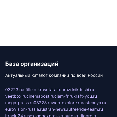
База организаций
Актуальный каталог компаний по всей России
03223.ru
ufille.ru
krasotata.ru
prazdnikdushi.ru
veetbox.ru
cinemapost.ru
ciam-fr.ru
kraft-you.ru
mega-press.ru
03223.ru
web-explore.ru
rastenuya.ru
eurovision-russia.ru
strah-news.ru
freeride-team.ru
itrack-24.ru
sexshopexpress.ru
autostudiopro.ru