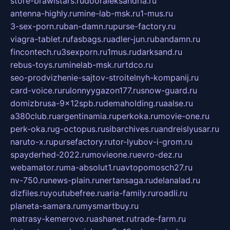
store-brawlstars.ru
dooraleksandria.ru
antenna-highly.ru
mine-lab-msk.ru
1-mus.ru
3-sex-porn.ru
ban-damn.ru
purse-factory.ru
viagra-tablet.ru
fasbags.ru
adler-jun.ru
bandamn.ru
fincontech.ru
3sexporn.ru
1mus.ru
darksand.ru
rebus-toys.ru
minelab-msk.ru
rtdco.ru
seo-prodvizhenie-sajtov-stroitelnyh-kompanij.ru
card-voice.ru
rulonnyygazon177.ru
snow-guard.ru
domizbrusa-9x12spb.ru
demaholding.ru
aalse.ru
a380club.ru
argentinamia.ru
perkoka.ru
movie-one.ru
perk-oka.ru
g-octopus.ru
sibarchives.ru
andreislyusar.ru
naruto-x.ru
pursefactory.ru
tor-lyubov-i-grom.ru
spayderhed-2022.ru
movieone.ru
evro-dez.ru
webamator.ru
ma-absolut1.ru
avtopomosch27.ru
nv-750.ru
news-plain.ru
nertansaga.ru
delanalad.ru
dizfiles.ru
youtubefree.ru
aria-family.ru
roadli.ru
planeta-samara.ru
mysmartbuy.ru
matrasy-kemerovo.ru
ashanet.ru
trade-farm.ru