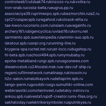
controlweb1.ru
tdsak74.ru
kinzozo-ru.ru
kvotka.ru
iron-snab.ru
costa-bella.ru
eugrus.pp.ru
associaciya39.ru
primexpo.spb.ru
bezmorchin.ru
ia2.ru
cpt21.ru
ispecspb.ru
regahost.ru
kolosok-elita.ru
tae-kwon.ru
consrio.com.ru
insiam.ru
avegainfo.ru
archery161.ru
bigencyclica.ru
vlast16.ru
korru.net
sarmiento.spb.su
extelopedia.ru
lammin-suo.spb.ru
iskatour.spb.ru
snpi.org.ru
running-line.ru
krygeva-spa.ru
chel.net.ru
rust-loco.ru
dugshop.ru
hl-beta.spb.ru
school494.spb.ru
mymubaby.ru
epoha-metalband.ru
ngr.spb.ru
rusgosnews.com
dieselvostok.ru
24hostel.msk.ru
w-dev.ru
f-ship.ru
regsmi.ru
filmnetwork.ru
malinasp.ru
kinosvin.ru
h2o-salon.ru
malutkayork.ru
deltaprim.spb.ru
tango-perm.ru
gooddir.ru
sgv.su
multiki-online.com
webkrasotki.com
cherinvest.ru
detskiy-ostrov.ru
ankou.spb.ru
alvesta1.ru
pdf-creator.ru
nix-files.org.ru
sakhatoday.ru
elektrikersymboler.ru
sputnikyes.ru