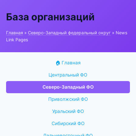
База организаций
Главная
»
Северо-Западный федеральный округ
» News
Link Pages
🏠 Главная
Центральный ФО
Северо-Западный ФО
Приволжский ФО
Уральский ФО
Сибирский ФО
Дальневосточный ФО