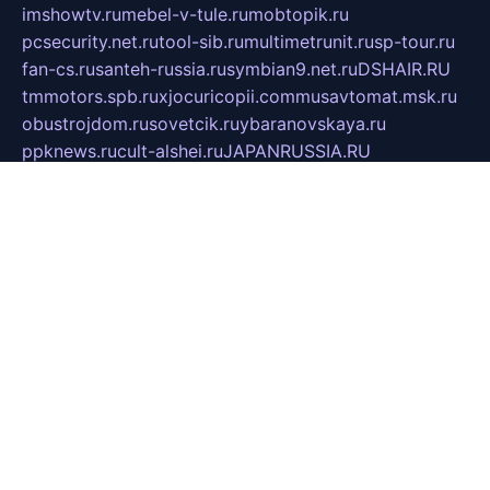
imshowtv.ru
mebel-v-tule.ru
mobtopik.ru
pcsecurity.net.ru
tool-sib.ru
multimetrunit.ru
sp-tour.ru
fan-cs.ru
santeh-russia.ru
symbian9.net.ru
DSHAIR.RU
tmmotors.spb.ru
xjocuricopii.com
musavtomat.msk.ru
obustrojdom.ru
sovetcik.ru
ybaranovskaya.ru
ppknews.ru
cult-alshei.ru
JAPANRUSSIA.RU
proekciyamebel.ru
imper-finans.ru
rim.org.ru
glamourai.ru
brassminus.ru
zabor-pro.ru
ftn.pp.ru
dorogoe58.ru
laimengpacker.ru
kuzova-zapchasti.ru
sageerp.ru
taxodrom.ru
dsrazvitie.ru
hardcity.net.ru
ratinghomegames.ru
topservice25.ru
gubernyan.ru
gtglasslined.ru
ii4.ru
tssport.spb.ru
andorra24.com
blackwallstreet.ru
oboimos.ru
optim-doors.com.ru
ikuch.ru
nycr.org.ru
npa21.ru
vremya-ch.spb.ru
desert000.ru
ivtorgi.ru
ifiori.ru
catalog-statei.ru
dcv.org.ru
spetsmaster174.ru
ipkameryhiseeu.ru
dum26.ru
ruspol.spb.ru
fr-opendp.ru
kam-solnyshko.ru
cheyenne-arapaho.ru
sevzapmetal.spb.ru