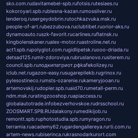
sko.com.ru
davitamebel-spb.ru
fotsis.ru
tesiaes.ru
kokoroyari.spb.ru
blesna-kazan.ru
mossilver.ru
lenderoq.ru
sergeydobrin.ru
tochkazvuka.msk.ru
people-of-art.ru
bezzubova.ru
clubtibet.ru
orior-aks.ru
dynamoauto.ru
szk-favorit.ru
carlines.ru
flatnsk.ru
kingbolenskaner.ru
alex-motor.ru
astroline.net.ru
act1.spb.ru
polyglot.com.ru
gidlipetsk.ru
ooo-driada.ru
detsad125.ru
mir-zdoroviya.ru
bruslanovo.ru
siterem.ru
council.spb.ru
лодкипатриот.рф
kafekolizey.ru
iclub.net.ru
gazon-easy.ru
sugarepilekb.ru
grinox.ru
pylesostineco.ru
msts-ozarenie.ru
kameryjooan.ru
artemovskij.ru
dopler.spb.ru
aid70.ru
metall-perm.ru
ndm.msk.ru
ratingzooshop.ru
apiaccess.ru
globalautotrade.info
bezverhovskoe.ru
drsschool.ru
ZOOSMART.SPB.RU
dalakony.ru
medikijob.ru
remontt.spb.ru
photostudia.spb.ru
myragon.ru
terramia.ru
academy62.ru
gardengallereya.ru
rti.com.ru
artem-news.ru
biserinca.ru
krasnodarkurort.com