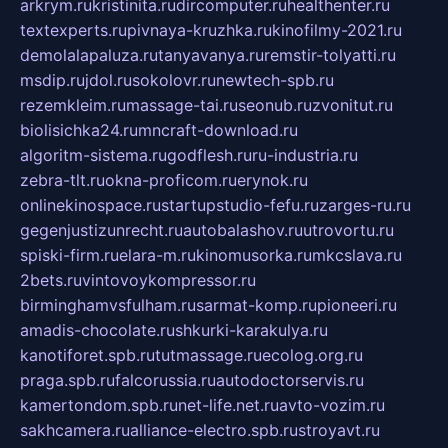
arkrym.ru
kristinita.ru
dircomputer.ru
healthenter.ru
textexperts.ru
pivnaya-kruzhka.ru
kinofilmy-2021.ru
demolalapaluza.ru
tanyavanya.ru
remstir-tolyatti.ru
msdip.ru
jdol.ru
sokolovr.ru
newtech-spb.ru
rezemkleim.ru
massage-tai.ru
seonub.ru
zvonitut.ru
biolisichka24.ru
mncraft-download.ru
algoritm-sistema.ru
godflesh.ru
ru-industria.ru
zebra-tlt.ru
okna-proficom.ru
erynok.ru
onlinekinospace.ru
startupstudio-fefu.ru
zarges-ru.ru
gegenjustizunrecht.ru
autobalashov.ru
utrovortu.ru
spiski-firm.ru
elara-m.ru
kinomusorka.ru
mkcslava.ru
2bets.ru
vintovoykompressor.ru
birminghamvsfulham.ru
sarmat-komp.ru
pioneeri.ru
amadis-chocolate.ru
shkurki-karakulya.ru
kanotiforet.spb.ru
tutmassage.ru
ecolog.org.ru
praga.spb.ru
falcorussia.ru
autodoctorservis.ru
kamertondom.spb.ru
net-life.net.ru
avto-vozim.ru
sakhcamera.ru
alliance-electro.spb.ru
stroyavt.ru