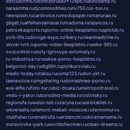
dotcustoms.ru
domizbrusa9x12spb.ru
autodamp.ru
narasimha.ru
djcommodities.ru
nv750.ru
x-ton.ru
newsplain.ru
cardvoice.ru
modopaper.ru
manunae.ru
gbget.ru
alfeihavsalnassr.ru
madoma.ru
tajuncos.ru
petrovkasports.ru
porno-online-besplatno.ru
splclub.ru
york-life.ru
doroga-expo.ru
ribery.ru
cleanmedicine.ru
slovar-ivrit.ru
porno-video-besplatno.ru
seks-365.ru
ovucontrol.ru
sloty-igrovyye-avtomaty.ru
ru-industriya.ru
russkoe-porno-besplatno.ru
belgorod-day.ru
digilith.ru
pichkurovlab.ru
medic-today.ru
taksu.ru
comp123.ru
don-ykt.ru
teensvoice.ru
imgsharing.ru
domashnee-porno.ru
eva-elfie.ru
foto-tur.ru
biz-doska.ru
metropoltravel.ru
veslo-i-yakor.ru
borodino-media.ru
rostotsky.ru
regionufa.ru
weiss-bet.ru
zaryna.ru
casinotablet.ru
universalia.ru
remont-mebeli-moscow.ru
termomur.ru
clubfisher.ru
remstirufa.ru
erdamchi.ru
doramamama.ru
muraviovka-park.ru
worldofwoman.ru
clean-dreams.ru