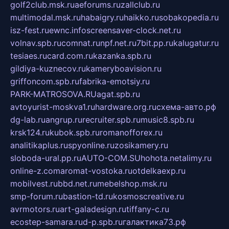
golf2club.msk.ru
aeforums.ru
zallclub.ru
multimodal.msk.ru
habaigry.ru
haikko.ru
sobakopedia.ru
isz-fest.ru
ewnc.info
screensaver-clock.net.ru
volnav.spb.ru
comnat.ru
npf.net.ru
7bit.pp.ru
kalugatur.ru
tesiaes.ru
card.com.ru
kazanka.spb.ru
gildiya-kuznecov.ru
kameryboavision.ru
griffoncom.spb.ru
fabrika-emotsiy.ru
PARK-MATROSOVA.RU
agat.spb.ru
avtoyurist-moskva1.ru
hardware.org.ru
схема-авто.рф
dg-lab.ru
angrup.ru
recruiter.spb.ru
music8.spb.ru
krsk124.ru
kubok.spb.ru
romanofforex.ru
analitikaplus.ru
spyonline.ru
zosikamery.ru
sloboda-ural.pp.ru
AUTO-COM.SU
hohota.net
alimy.ru
online-z.com
aromat-vostoka.ru
otdelkaexp.ru
mobilvest.ru
bbd.net.ru
mebelshop.msk.ru
smp-forum.ru
bastion-td.ru
kosmoscreative.ru
avrmotors.ru
art-galadesign.ru
tiffany-c.ru
ecostep-samara.ru
d-p.spb.ru
галактика73.рф