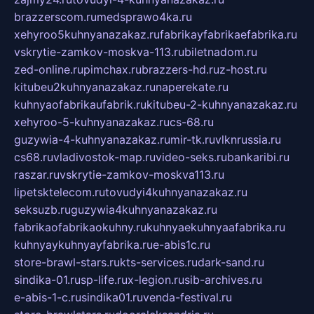
brazzerscom.ru
medsprawo4ka.ru
xehyroo5kuhnyanazakaz.ru
fabrikayfabrikaefabrika.ru
vskrytie-zamkov-moskva-113.ru
biletnadom.ru
zed-online.ru
pimchax.ru
brazzers-hd.ru
z-host.ru
kitubeu2kuhnyanazakaz.ru
naperekate.ru
kuhnyaofabrikaufabrik.ru
kitubeu-2-kuhnyanazakaz.ru
xehyroo-5-kuhnyanazakaz.ru
cs-68.ru
guzywia-4-kuhnyanazakaz.ru
mir-tk.ru
vlknrussia.ru
cs68.ru
vladivostok-map.ru
video-seks.ru
bankaribi.ru
raszar.ru
vskrytie-zamkov-moskva113.ru
lipetsktelecom.ru
tovudyi4kuhnyanazakaz.ru
seksuzb.ru
guzywia4kuhnyanazakaz.ru
fabrikaofabrikaokuhny.ru
kuhnyaekuhnyaafabrika.ru
kuhnyaykuhnyayfabrika.ru
e-abis1c.ru
store-brawl-stars.ru
kts-services.ru
dark-sand.ru
sindika-01.ru
sp-life.ru
x-legion.ru
sib-archives.ru
e-abis-1-c.ru
sindika01.ru
venda-festival.ru