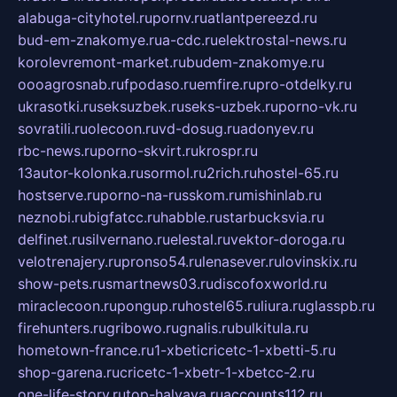
alabuga-cityhotel.ru
pornv.ru
atlantpereezd.ru
bud-em-znakomye.ru
a-cdc.ru
elektrostal-news.ru
korolevremont-market.ru
budem-znakomye.ru
oooagrosnab.ru
fpodaso.ru
emfire.ru
pro-otdelky.ru
ukrasotki.ru
seksuzbek.ru
seks-uzbek.ru
porno-vk.ru
sovratili.ru
olecoon.ru
vd-dosug.ru
adonyev.ru
rbc-news.ru
porno-skvirt.ru
krospr.ru
13autor-kolonka.ru
sormol.ru
2rich.ru
hostel-65.ru
hostserve.ru
porno-na-russkom.ru
mishinlab.ru
neznobi.ru
bigfatcc.ru
habble.ru
starbucksvia.ru
delfinet.ru
silvernano.ru
elestal.ru
vektor-doroga.ru
velotrenajery.ru
pronso54.ru
lenasever.ru
lovinskix.ru
show-pets.ru
smartnews03.ru
discofoxworld.ru
miraclecoon.ru
pongup.ru
hostel65.ru
liura.ru
glasspb.ru
firehunters.ru
gribowo.ru
gnalis.ru
bulkitula.ru
hometown-france.ru
1-xbeticricetc-1-xbetti-5.ru
shop-garena.ru
cricetc-1-xbetr-1-xbetcc-2.ru
one-life-story.ru
top-halyava.ru
accounts112.ru