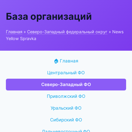
База организаций
Главная
»
Северо-Западный федеральный округ
» News
Yellow Spravka
🏠 Главная
Центральный ФО
Северо-Западный ФО
Приволжский ФО
Уральский ФО
Сибирский ФО
Дальневосточный ФО