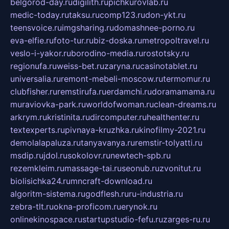
belgorod-day.ru
digilith.ru
pichkurovlab.ru
medic-today.ru
taksu.ru
comp123.ru
don-ykt.ru
teensvoice.ru
imgsharing.ru
domashnee-porno.ru
eva-elfie.ru
foto-tur.ru
biz-doska.ru
metropoltravel.ru
veslo-i-yakor.ru
borodino-media.ru
rostotsky.ru
regionufa.ru
weiss-bet.ru
zaryna.ru
casinotablet.ru
universalia.ru
remont-mebeli-moscow.ru
termomur.ru
clubfisher.ru
remstirufa.ru
erdamchi.ru
doramamama.ru
muraviovka-park.ru
worldofwoman.ru
clean-dreams.ru
arkrym.ru
kristinita.ru
dircomputer.ru
healthenter.ru
textexperts.ru
pivnaya-kruzhka.ru
kinofilmy-2021.ru
demolalapaluza.ru
tanyavanya.ru
remstir-tolyatti.ru
msdip.ru
jdol.ru
sokolovr.ru
newtech-spb.ru
rezemkleim.ru
massage-tai.ru
seonub.ru
zvonitut.ru
biolisichka24.ru
mncraft-download.ru
algoritm-sistema.ru
godflesh.ru
ru-industria.ru
zebra-tlt.ru
okna-proficom.ru
erynok.ru
onlinekinospace.ru
startupstudio-fefu.ru
zarges-ru.ru