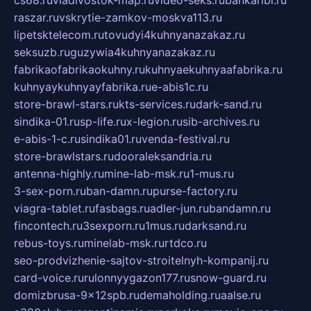
cs68.ru
vladivostok-map.ru
video-seks.ru
bankaribi.ru
raszar.ru
vskrytie-zamkov-moskva113.ru
lipetsktelecom.ru
tovudyi4kuhnyanazakaz.ru
seksuzb.ru
guzywia4kuhnyanazakaz.ru
fabrikaofabrikaokuhny.ru
kuhnyaekuhnyaafabrika.ru
kuhnyaykuhnyayfabrika.ru
e-abis1c.ru
store-brawl-stars.ru
kts-services.ru
dark-sand.ru
sindika-01.ru
sp-life.ru
x-legion.ru
sib-archives.ru
e-abis-1-c.ru
sindika01.ru
venda-festival.ru
store-brawlstars.ru
dooraleksandria.ru
antenna-highly.ru
mine-lab-msk.ru
1-mus.ru
3-sex-porn.ru
ban-damn.ru
purse-factory.ru
viagra-tablet.ru
fasbags.ru
adler-jun.ru
bandamn.ru
fincontech.ru
3sexporn.ru
1mus.ru
darksand.ru
rebus-toys.ru
minelab-msk.ru
rtdco.ru
seo-prodvizhenie-sajtov-stroitelnyh-kompanij.ru
card-voice.ru
rulonnyygazon177.ru
snow-guard.ru
domizbrusa-9x12spb.ru
demaholding.ru
aalse.ru