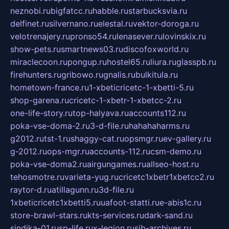
neznobi.ru
bigfatcc.ru
habble.ru
starbucksvia.ru
delfinet.ru
silvernano.ru
elestal.ru
vektor-doroga.ru
velotrenajery.ru
pronso54.ru
lenasever.ru
lovinskix.ru
show-pets.ru
smartnews03.ru
discofoxworld.ru
miraclecoon.ru
pongup.ru
hostel65.ru
liura.ru
glasspb.ru
firehunters.ru
gribowo.ru
gnalis.ru
bulkitula.ru
hometown-france.ru
1-xbeticricetc-1-xbetti-5.ru
shop-garena.ru
cricetc-1-xbetr-1-xbetcc-2.ru
one-life-story.ru
top-halyava.ru
accounts112.ru
poka-vse-doma-2.ru
3-d-file.ru
hahahaharms.ru
g2012.ru
tst-1.ru
shaggy-cat.ru
opsmgr.ru
ev-gallery.ru
g-2012.ru
ops-mgr.ru
accounts-112.ru
csm-demo.ru
poka-vse-doma2.ru
airgungames.ru
allseo-host.ru
tehosmotre.ru
varieta-yug.ru
cricetc1xbetr1xbetcc2.ru
raytor-d.ru
atillagunn.ru
3d-file.ru
1xbeticricetc1xbetti5.ru
uafoot-statti.ru
e-abis1c.ru
store-brawl-stars.ru
kts-services.ru
dark-sand.ru
sindika-01.ru
sp-life.ru
x-legion.ru
sib-archives.ru