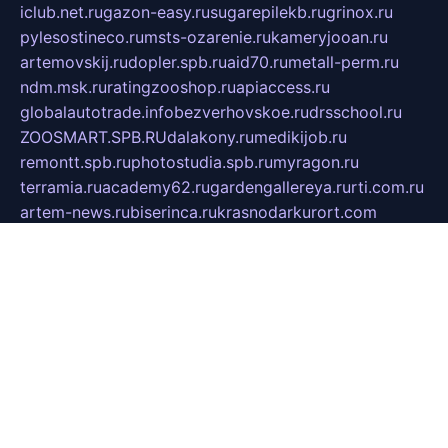
iclub.net.ru
gazon-easy.ru
sugarepilekb.ru
grinox.ru
pylesostineco.ru
msts-ozarenie.ru
kameryjooan.ru
artemovskij.ru
dopler.spb.ru
aid70.ru
metall-perm.ru
ndm.msk.ru
ratingzooshop.ru
apiaccess.ru
globalautotrade.info
bezverhovskoe.ru
drsschool.ru
ZOOSMART.SPB.RU
dalakony.ru
medikijob.ru
remontt.spb.ru
photostudia.spb.ru
myragon.ru
terramia.ru
academy62.ru
gardengallereya.ru
rti.com.ru
artem-news.ru
biserinca.ru
krasnodarkurort.com
imshowtv.ru
mebel-v-tule.ru
mobtopik.ru
pcsecurity.net.ru
tool-sib.ru
multimetrunit.ru
sp-tour.ru
fan-cs.ru
santeh-russia.ru
symbian9.net.ru
DSHAIR.RU
tmmotors.spb.ru
xjocuricopii.com
musavtomat.msk.ru
obustrojdom.ru
sovetcik.ru
ybaranovskaya.ru
ppknews.ru
cult-alshei.ru
JAPANRUSSIA.RU
proekciyamebel.ru
imper-finans.ru
rim.org.ru
glamourai.ru
brassminus.ru
zabor-pro.ru
ftn.pp.ru
dorogoe58.ru
laimengpacker.ru
kuzova-zapchasti.ru