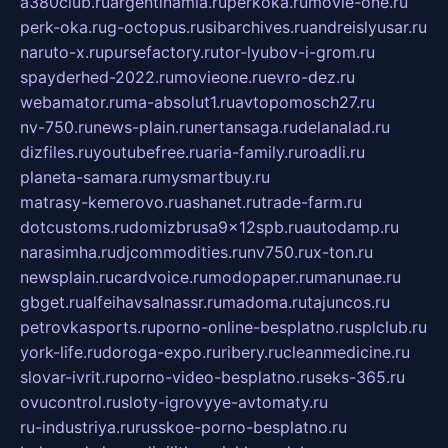
a380club.ru
argentinamia.ru
perkoka.ru
movie-one.ru
perk-oka.ru
g-octopus.ru
sibarchives.ru
andreislyusar.ru
naruto-x.ru
pursefactory.ru
tor-lyubov-i-grom.ru
spayderhed-2022.ru
movieone.ru
evro-dez.ru
webamator.ru
ma-absolut1.ru
avtopomosch27.ru
nv-750.ru
news-plain.ru
nertansaga.ru
delanalad.ru
dizfiles.ru
youtubefree.ru
aria-family.ru
roadli.ru
planeta-samara.ru
mysmartbuy.ru
matrasy-kemerovo.ru
ashanet.ru
trade-farm.ru
dotcustoms.ru
domizbrusa9x12spb.ru
autodamp.ru
narasimha.ru
djcommodities.ru
nv750.ru
x-ton.ru
newsplain.ru
cardvoice.ru
modopaper.ru
manunae.ru
gbget.ru
alfeihavsalnassr.ru
madoma.ru
tajuncos.ru
petrovkasports.ru
porno-online-besplatno.ru
splclub.ru
york-life.ru
doroga-expo.ru
ribery.ru
cleanmedicine.ru
slovar-ivrit.ru
porno-video-besplatno.ru
seks-365.ru
ovucontrol.ru
sloty-igrovyye-avtomaty.ru
ru-industriya.ru
russkoe-porno-besplatno.ru