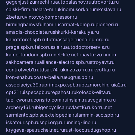
gegenjustizunrecht.ru
autobalashov.ru
utrovortu.ru
spiski-firm.ru
elara-m.ru
kinomusorka.ru
mkcslava.ru
2bets.ru
vintovoykompressor.ru
birminghamvsfulham.ru
sarmat-komp.ru
pioneeri.ru
amadis-chocolate.ru
shkurki-karakulya.ru
kanotiforet.spb.ru
tutmassage.ru
ecolog.org.ru
praga.spb.ru
falcorussia.ru
autodoctorservis.ru
kamertondom.spb.ru
net-life.net.ru
avto-vozim.ru
sakhcamera.ru
alliance-electro.spb.ru
stroyavt.ru
controlweb1.ru
tdsak74.ru
kinzozo-ru.ru
kvotka.ru
iron-snab.ru
costa-bella.ru
eugrus.pp.ru
associaciya39.ru
primexpo.spb.ru
bezmorchin.ru
ia2.ru
cpt21.ru
ispecspb.ru
regahost.ru
kolosok-elita.ru
tae-kwon.ru
consrio.com.ru
insiam.ru
avegainfo.ru
archery161.ru
bigencyclica.ru
vlast16.ru
korru.net
sarmiento.spb.su
extelopedia.ru
lammin-suo.spb.ru
iskatour.spb.ru
snpi.org.ru
running-line.ru
krygeva-spa.ru
chel.net.ru
rust-loco.ru
dugshop.ru