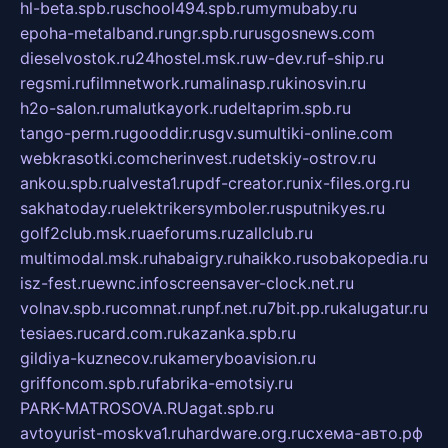
hl-beta.spb.ru
school494.spb.ru
mymubaby.ru
epoha-metalband.ru
ngr.spb.ru
rusgosnews.com
dieselvostok.ru
24hostel.msk.ru
w-dev.ru
f-ship.ru
regsmi.ru
filmnetwork.ru
malinasp.ru
kinosvin.ru
h2o-salon.ru
malutkayork.ru
deltaprim.spb.ru
tango-perm.ru
gooddir.ru
sgv.su
multiki-online.com
webkrasotki.com
cherinvest.ru
detskiy-ostrov.ru
ankou.spb.ru
alvesta1.ru
pdf-creator.ru
nix-files.org.ru
sakhatoday.ru
elektrikersymboler.ru
sputnikyes.ru
golf2club.msk.ru
aeforums.ru
zallclub.ru
multimodal.msk.ru
habaigry.ru
haikko.ru
sobakopedia.ru
isz-fest.ru
ewnc.info
screensaver-clock.net.ru
volnav.spb.ru
comnat.ru
npf.net.ru
7bit.pp.ru
kalugatur.ru
tesiaes.ru
card.com.ru
kazanka.spb.ru
gildiya-kuznecov.ru
kameryboavision.ru
griffoncom.spb.ru
fabrika-emotsiy.ru
PARK-MATROSOVA.RU
agat.spb.ru
avtoyurist-moskva1.ru
hardware.org.ru
схема-авто.рф