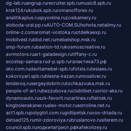
dg-lab.ru
angrup.ru
recruiter.spb.ru
music8.spb.ru
krsk124.ru
kubok.spb.ru
romanofforex.ru
analitikaplus.ru
spyonline.ru
zosikamery.ru
sloboda-ural.pp.ru
AUTO-COM.SU
hohota.net
alimy.ru
online-z.com
aromat-vostoka.ru
otdelkaexp.ru
mobilvest.ru
bbd.net.ru
mebelshop.msk.ru
smp-forum.ru
bastion-td.ru
kosmoscreative.ru
avrmotors.ru
art-galadesign.ru
tiffany-c.ru
ecostep-samara.ru
d-p.spb.ru
галактика73.рф
sko.com.ru
davitamebel-spb.ru
fotsis.ru
tesiaes.ru
kokoroyari.spb.ru
blesna-kazan.ru
mossilver.ru
lenderoq.ru
sergeydobrin.ru
tochkazvuka.msk.ru
people-of-art.ru
bezzubova.ru
clubtibet.ru
orior-aks.ru
dynamoauto.ru
szk-favorit.ru
carlines.ru
flatnsk.ru
kingbolenskaner.ru
alex-motor.ru
astroline.net.ru
act1.spb.ru
polyglot.com.ru
gidlipetsk.ru
ooo-driada.ru
detsad125.ru
mir-zdoroviya.ru
bruslanovo.ru
siterem.ru
council.spb.ru
лодкипатриот.рф
kafekolizey.ru