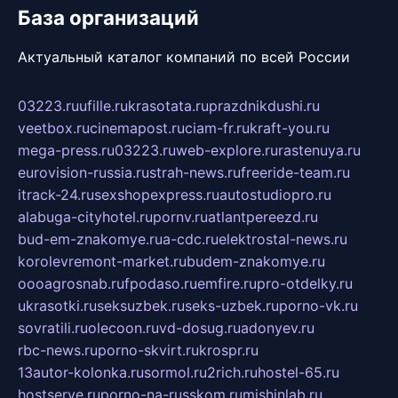
База организаций
Актуальный каталог компаний по всей России
03223.ru
ufille.ru
krasotata.ru
prazdnikdushi.ru
veetbox.ru
cinemapost.ru
ciam-fr.ru
kraft-you.ru
mega-press.ru
03223.ru
web-explore.ru
rastenuya.ru
eurovision-russia.ru
strah-news.ru
freeride-team.ru
itrack-24.ru
sexshopexpress.ru
autostudiopro.ru
alabuga-cityhotel.ru
pornv.ru
atlantpereezd.ru
bud-em-znakomye.ru
a-cdc.ru
elektrostal-news.ru
korolevremont-market.ru
budem-znakomye.ru
oooagrosnab.ru
fpodaso.ru
emfire.ru
pro-otdelky.ru
ukrasotki.ru
seksuzbek.ru
seks-uzbek.ru
porno-vk.ru
sovratili.ru
olecoon.ru
vd-dosug.ru
adonyev.ru
rbc-news.ru
porno-skvirt.ru
krospr.ru
13autor-kolonka.ru
sormol.ru
2rich.ru
hostel-65.ru
hostserve.ru
porno-na-russkom.ru
mishinlab.ru