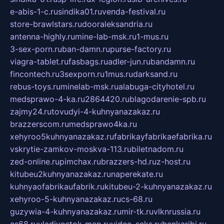
e-abis-1-c.ru
sindika01.ru
venda-festival.ru
store-brawlstars.ru
dooraleksandria.ru
antenna-highly.ru
mine-lab-msk.ru
1-mus.ru
3-sex-porn.ru
ban-damn.ru
purse-factory.ru
viagra-tablet.ru
fasbags.ru
adler-jun.ru
bandamn.ru
fincontech.ru
3sexporn.ru
1mus.ru
darksand.ru
rebus-toys.ru
minelab-msk.ru
alabuga-cityhotel.ru
medsprawo-4-ka.ru
2864420.ru
blagodarenie-spb.ru
zajmy24.ru
tovudyi-4-kuhnyanazakaz.ru
brazzerscom.ru
medsprawo4ka.ru
xehyroo5kuhnyanazakaz.ru
fabrikayfabrikaefabrika.ru
vskrytie-zamkov-moskva-113.ru
biletnadom.ru
zed-online.ru
pimchax.ru
brazzers-hd.ru
z-host.ru
kitubeu2kuhnyanazakaz.ru
naperekate.ru
kuhnyaofabrikaufabrik.ru
kitubeu-2-kuhnyanazakaz.ru
xehyroo-5-kuhnyanazakaz.ru
cs-68.ru
guzywia-4-kuhnyanazakaz.ru
mir-tk.ru
vlknrussia.ru