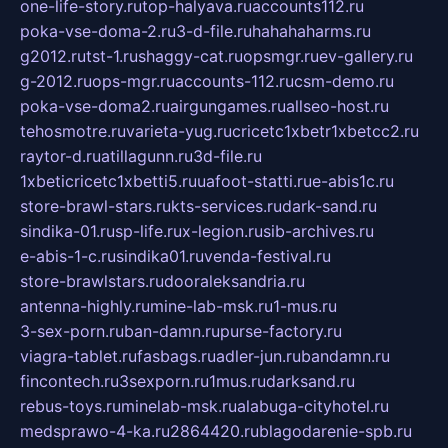
one-life-story.ru
top-halyava.ru
accounts112.ru
poka-vse-doma-2.ru
3-d-file.ru
hahahaharms.ru
g2012.ru
tst-1.ru
shaggy-cat.ru
opsmgr.ru
ev-gallery.ru
g-2012.ru
ops-mgr.ru
accounts-112.ru
csm-demo.ru
poka-vse-doma2.ru
airgungames.ru
allseo-host.ru
tehosmotre.ru
varieta-yug.ru
cricetc1xbetr1xbetcc2.ru
raytor-d.ru
atillagunn.ru
3d-file.ru
1xbeticricetc1xbetti5.ru
uafoot-statti.ru
e-abis1c.ru
store-brawl-stars.ru
kts-services.ru
dark-sand.ru
sindika-01.ru
sp-life.ru
x-legion.ru
sib-archives.ru
e-abis-1-c.ru
sindika01.ru
venda-festival.ru
store-brawlstars.ru
dooraleksandria.ru
antenna-highly.ru
mine-lab-msk.ru
1-mus.ru
3-sex-porn.ru
ban-damn.ru
purse-factory.ru
viagra-tablet.ru
fasbags.ru
adler-jun.ru
bandamn.ru
fincontech.ru
3sexporn.ru
1mus.ru
darksand.ru
rebus-toys.ru
minelab-msk.ru
alabuga-cityhotel.ru
medsprawo-4-ka.ru
2864420.ru
blagodarenie-spb.ru