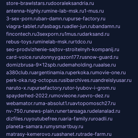
store-brawlstars.ru
dooraleksandria.ru
antenna-highly.ru
mine-lab-msk.ru
1-mus.ru
3-sex-porn.ru
ban-damn.ru
purse-factory.ru
viagra-tablet.ru
fasbags.ru
adler-jun.ru
bandamn.ru
fincontech.ru
3sexporn.ru
1mus.ru
darksand.ru
rebus-toys.ru
minelab-msk.ru
rtdco.ru
seo-prodvizhenie-sajtov-stroitelnyh-kompanij.ru
card-voice.ru
rulonnyygazon177.ru
snow-guard.ru
domizbrusa-9x12spb.ru
demaholding.ru
aalse.ru
a380club.ru
argentinamia.ru
perkoka.ru
movie-one.ru
perk-oka.ru
g-octopus.ru
sibarchives.ru
andreislyusar.ru
naruto-x.ru
pursefactory.ru
tor-lyubov-i-grom.ru
spayderhed-2022.ru
movieone.ru
evro-dez.ru
webamator.ru
ma-absolut1.ru
avtopomosch27.ru
nv-750.ru
news-plain.ru
nertansaga.ru
delanalad.ru
dizfiles.ru
youtubefree.ru
aria-family.ru
roadli.ru
planeta-samara.ru
mysmartbuy.ru
matrasy-kemerovo.ru
ashanet.ru
trade-farm.ru