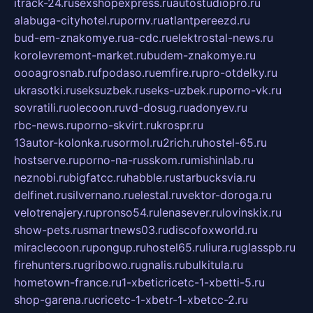
itrack-24.ru
sexshopexpress.ru
autostudiopro.ru
alabuga-cityhotel.ru
pornv.ru
atlantpereezd.ru
bud-em-znakomye.ru
a-cdc.ru
elektrostal-news.ru
korolevremont-market.ru
budem-znakomye.ru
oooagrosnab.ru
fpodaso.ru
emfire.ru
pro-otdelky.ru
ukrasotki.ru
seksuzbek.ru
seks-uzbek.ru
porno-vk.ru
sovratili.ru
olecoon.ru
vd-dosug.ru
adonyev.ru
rbc-news.ru
porno-skvirt.ru
krospr.ru
13autor-kolonka.ru
sormol.ru
2rich.ru
hostel-65.ru
hostserve.ru
porno-na-russkom.ru
mishinlab.ru
neznobi.ru
bigfatcc.ru
habble.ru
starbucksvia.ru
delfinet.ru
silvernano.ru
elestal.ru
vektor-doroga.ru
velotrenajery.ru
pronso54.ru
lenasever.ru
lovinskix.ru
show-pets.ru
smartnews03.ru
discofoxworld.ru
miraclecoon.ru
pongup.ru
hostel65.ru
liura.ru
glasspb.ru
firehunters.ru
gribowo.ru
gnalis.ru
bulkitula.ru
hometown-france.ru
1-xbeticricetc-1-xbetti-5.ru
shop-garena.ru
cricetc-1-xbetr-1-xbetcc-2.ru