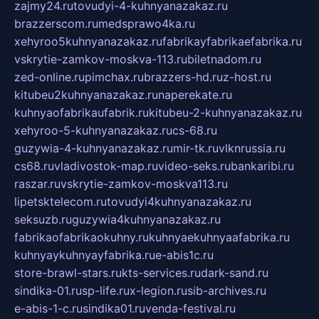
zajmy24.ru
tovudyi-4-kuhnyanazakaz.ru
brazzerscom.ru
medsprawo4ka.ru
xehyroo5kuhnyanazakaz.ru
fabrikayfabrikaefabrika.ru
vskrytie-zamkov-moskva-113.ru
biletnadom.ru
zed-online.ru
pimchax.ru
brazzers-hd.ru
z-host.ru
kitubeu2kuhnyanazakaz.ru
naperekate.ru
kuhnyaofabrikaufabrik.ru
kitubeu-2-kuhnyanazakaz.ru
xehyroo-5-kuhnyanazakaz.ru
cs-68.ru
guzywia-4-kuhnyanazakaz.ru
mir-tk.ru
vlknrussia.ru
cs68.ru
vladivostok-map.ru
video-seks.ru
bankaribi.ru
raszar.ru
vskrytie-zamkov-moskva113.ru
lipetsktelecom.ru
tovudyi4kuhnyanazakaz.ru
seksuzb.ru
guzywia4kuhnyanazakaz.ru
fabrikaofabrikaokuhny.ru
kuhnyaekuhnyaafabrika.ru
kuhnyaykuhnyayfabrika.ru
e-abis1c.ru
store-brawl-stars.ru
kts-services.ru
dark-sand.ru
sindika-01.ru
sp-life.ru
x-legion.ru
sib-archives.ru
e-abis-1-c.ru
sindika01.ru
venda-festival.ru