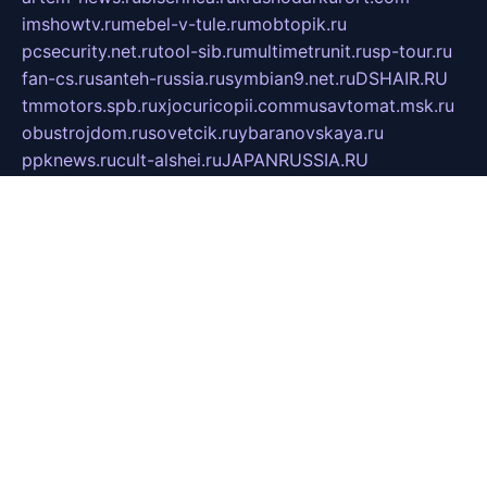
imshowtv.ru
mebel-v-tule.ru
mobtopik.ru
pcsecurity.net.ru
tool-sib.ru
multimetrunit.ru
sp-tour.ru
fan-cs.ru
santeh-russia.ru
symbian9.net.ru
DSHAIR.RU
tmmotors.spb.ru
xjocuricopii.com
musavtomat.msk.ru
obustrojdom.ru
sovetcik.ru
ybaranovskaya.ru
ppknews.ru
cult-alshei.ru
JAPANRUSSIA.RU
proekciyamebel.ru
imper-finans.ru
rim.org.ru
glamourai.ru
brassminus.ru
zabor-pro.ru
ftn.pp.ru
dorogoe58.ru
laimengpacker.ru
kuzova-zapchasti.ru
sageerp.ru
taxodrom.ru
dsrazvitie.ru
hardcity.net.ru
ratinghomegames.ru
topservice25.ru
gubernyan.ru
gtglasslined.ru
ii4.ru
tssport.spb.ru
andorra24.com
blackwallstreet.ru
oboimos.ru
optim-doors.com.ru
ikuch.ru
nycr.org.ru
npa21.ru
vremya-ch.spb.ru
desert000.ru
ivtorgi.ru
ifiori.ru
catalog-statei.ru
dcv.org.ru
spetsmaster174.ru
ipkameryhiseeu.ru
dum26.ru
ruspol.spb.ru
fr-opendp.ru
kam-solnyshko.ru
cheyenne-arapaho.ru
sevzapmetal.spb.ru