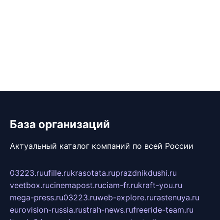
База организаций
Актуальный каталог компаний по всей России
03223.ru
ufille.ru
krasotata.ru
prazdnikdushi.ru
veetbox.ru
cinemapost.ru
ciam-fr.ru
kraft-you.ru
mega-press.ru
03223.ru
web-explore.ru
rastenuya.ru
eurovision-russia.ru
strah-news.ru
freeride-team.ru