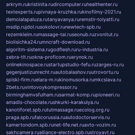
arkrym.ru
kristinita.ru
dircomputer.ru
healthenter.ru
textexperts.ru
pivnaya-kruzhka.ru
kinofilmy-2021.ru
demolalapaluza.ru
tanyavanya.ru
remstir-tolyatti.ru
msdip.ru
jdol.ru
sokolovr.ru
newtech-spb.ru
rezemkleim.ru
massage-tai.ru
seonub.ru
zvonitut.ru
biolisichka24.ru
mncraft-download.ru
algoritm-sistema.ru
godflesh.ru
ru-industria.ru
zebra-tlt.ru
okna-proficom.ru
erynok.ru
onlinekinospace.ru
startupstudio-fefu.ru
zarges-ru.ru
gegenjustizunrecht.ru
autobalashov.ru
utrovortu.ru
spiski-firm.ru
elara-m.ru
kinomusorka.ru
mkcslava.ru
2bets.ru
vintovoykompressor.ru
birminghamvsfulham.ru
sarmat-komp.ru
pioneeri.ru
amadis-chocolate.ru
shkurki-karakulya.ru
kanotiforet.spb.ru
tutmassage.ru
ecolog.org.ru
praga.spb.ru
falcorussia.ru
autodoctorservis.ru
kamertondom.spb.ru
net-life.net.ru
avto-vozim.ru
sakhcamera.ru
alliance-electro.spb.ru
stroyavt.ru