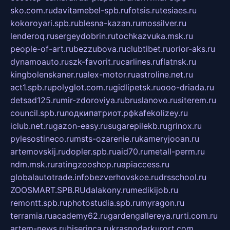
sko.com.ru
davitamebel-spb.ru
fotsis.ru
tesiaes.ru
kokoroyari.spb.ru
blesna-kazan.ru
mossilver.ru
lenderoq.ru
sergeydobrin.ru
tochkazvuka.msk.ru
people-of-art.ru
bezzubova.ru
clubtibet.ru
orior-aks.ru
dynamoauto.ru
szk-favorit.ru
carlines.ru
flatnsk.ru
kingbolenskaner.ru
alex-motor.ru
astroline.net.ru
act1.spb.ru
polyglot.com.ru
gidlipetsk.ru
ooo-driada.ru
detsad125.ru
mir-zdoroviya.ru
bruslanovo.ru
siterem.ru
council.spb.ru
лодкипатриот.рф
kafekolizey.ru
iclub.net.ru
gazon-easy.ru
sugarepilekb.ru
grinox.ru
pylesostineco.ru
msts-ozarenie.ru
kameryjooan.ru
artemovskij.ru
dopler.spb.ru
aid70.ru
metall-perm.ru
ndm.msk.ru
ratingzooshop.ru
apiaccess.ru
globalautotrade.info
bezverhovskoe.ru
drsschool.ru
ZOOSMART.SPB.RU
dalakony.ru
medikijob.ru
remontt.spb.ru
photostudia.spb.ru
myragon.ru
terramia.ru
academy62.ru
gardengallereya.ru
rti.com.ru
artem-news.ru
biserinca.ru
krasnodarkurort.com