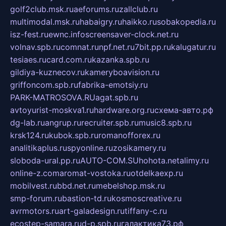
golf2club.msk.ru
aeforums.ru
zallclub.ru
multimodal.msk.ru
habaigry.ru
haikko.ru
sobakopedia.ru
isz-fest.ru
ewnc.info
screensaver-clock.net.ru
volnav.spb.ru
comnat.ru
npf.net.ru
7bit.pp.ru
kalugatur.ru
tesiaes.ru
card.com.ru
kazanka.spb.ru
gildiya-kuznecov.ru
kameryboavision.ru
griffoncom.spb.ru
fabrika-emotsiy.ru
PARK-MATROSOVA.RU
agat.spb.ru
avtoyurist-moskva1.ru
hardware.org.ru
схема-авто.рф
dg-lab.ru
angrup.ru
recruiter.spb.ru
music8.spb.ru
krsk124.ru
kubok.spb.ru
romanofforex.ru
analitikaplus.ru
spyonline.ru
zosikamery.ru
sloboda-ural.pp.ru
AUTO-COM.SU
hohota.net
alimy.ru
online-z.com
aromat-vostoka.ru
otdelkaexp.ru
mobilvest.ru
bbd.net.ru
mebelshop.msk.ru
smp-forum.ru
bastion-td.ru
kosmoscreative.ru
avrmotors.ru
art-galadesign.ru
tiffany-c.ru
ecostep-samara.ru
d-p.spb.ru
галактика73.рф