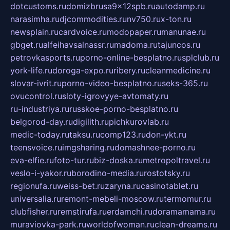
dotcustoms.ru
domizbrusa9x12spb.ru
autodamp.ru
narasimha.ru
djcommodities.ru
nv750.ru
x-ton.ru
newsplain.ru
cardvoice.ru
modopaper.ru
manunae.ru
gbget.ru
alfeihavsalnassr.ru
madoma.ru
tajuncos.ru
petrovkasports.ru
porno-online-besplatno.ru
splclub.ru
york-life.ru
doroga-expo.ru
ribery.ru
cleanmedicine.ru
slovar-ivrit.ru
porno-video-besplatno.ru
seks-365.ru
ovucontrol.ru
sloty-igrovyye-avtomaty.ru
ru-industriya.ru
russkoe-porno-besplatno.ru
belgorod-day.ru
digilith.ru
pichkurovlab.ru
medic-today.ru
taksu.ru
comp123.ru
don-ykt.ru
teensvoice.ru
imgsharing.ru
domashnee-porno.ru
eva-elfie.ru
foto-tur.ru
biz-doska.ru
metropoltravel.ru
veslo-i-yakor.ru
borodino-media.ru
rostotsky.ru
regionufa.ru
weiss-bet.ru
zaryna.ru
casinotablet.ru
universalia.ru
remont-mebeli-moscow.ru
termomur.ru
clubfisher.ru
remstirufa.ru
erdamchi.ru
doramamama.ru
muraviovka-park.ru
worldofwoman.ru
clean-dreams.ru