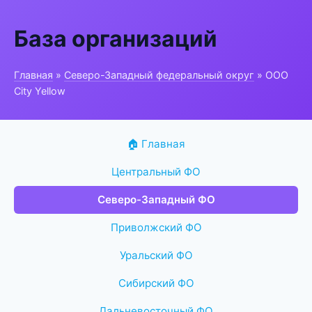
База организаций
Главная
»
Северо-Западный федеральный округ
» ООО
City Yellow
🏠 Главная
Центральный ФО
Северо-Западный ФО
Приволжский ФО
Уральский ФО
Сибирский ФО
Дальневосточный ФО