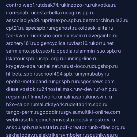
controlweb1.ru
tdsak74.ru
kinzozo-ru.ru
kvotka.ru
iron-snab.ru
costa-bella.ru
eugrus.pp.ru
associaciya39.ru
primexpo.spb.ru
bezmorchin.ru
ia2.ru
cpt21.ru
ispecspb.ru
regahost.ru
kolosok-elita.ru
tae-kwon.ru
consrio.com.ru
insiam.ru
avegainfo.ru
archery161.ru
bigencyclica.ru
vlast16.ru
korru.net
sarmiento.spb.su
extelopedia.ru
lammin-suo.spb.ru
iskatour.spb.ru
snpi.org.ru
running-line.ru
krygeva-spa.ru
chel.net.ru
rust-loco.ru
dugshop.ru
hl-beta.spb.ru
school494.spb.ru
mymubaby.ru
epoha-metalband.ru
ngr.spb.ru
rusgosnews.com
dieselvostok.ru
24hostel.msk.ru
w-dev.ru
f-ship.ru
regsmi.ru
filmnetwork.ru
malinasp.ru
kinosvin.ru
h2o-salon.ru
malutkayork.ru
deltaprim.spb.ru
tango-perm.ru
gooddir.ru
sgv.su
multiki-online.com
webkrasotki.com
cherinvest.ru
detskiy-ostrov.ru
ankou.spb.ru
alvesta1.ru
pdf-creator.ru
nix-files.org.ru
sakhatoday.ru
elektrikersymboler.ru
sputnikyes.ru