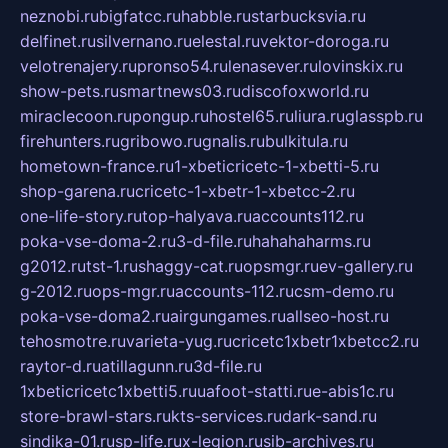
neznobi.ru
bigfatcc.ru
habble.ru
starbucksvia.ru
delfinet.ru
silvernano.ru
elestal.ru
vektor-doroga.ru
velotrenajery.ru
pronso54.ru
lenasever.ru
lovinskix.ru
show-pets.ru
smartnews03.ru
discofoxworld.ru
miraclecoon.ru
pongup.ru
hostel65.ru
liura.ru
glasspb.ru
firehunters.ru
gribowo.ru
gnalis.ru
bulkitula.ru
hometown-france.ru
1-xbeticricetc-1-xbetti-5.ru
shop-garena.ru
cricetc-1-xbetr-1-xbetcc-2.ru
one-life-story.ru
top-halyava.ru
accounts112.ru
poka-vse-doma-2.ru
3-d-file.ru
hahahaharms.ru
g2012.ru
tst-1.ru
shaggy-cat.ru
opsmgr.ru
ev-gallery.ru
g-2012.ru
ops-mgr.ru
accounts-112.ru
csm-demo.ru
poka-vse-doma2.ru
airgungames.ru
allseo-host.ru
tehosmotre.ru
varieta-yug.ru
cricetc1xbetr1xbetcc2.ru
raytor-d.ru
atillagunn.ru
3d-file.ru
1xbeticricetc1xbetti5.ru
uafoot-statti.ru
e-abis1c.ru
store-brawl-stars.ru
kts-services.ru
dark-sand.ru
sindika-01.ru
sp-life.ru
x-legion.ru
sib-archives.ru