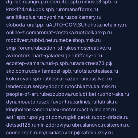
dg-lab.ru
angrup.ru
recruiter.spb.ru
music8.spb.ru
krsk124.ru
kubok.spb.ru
romanofforex.ru
analitikaplus.ru
spyonline.ru
zosikamery.ru
sloboda-ural.pp.ru
AUTO-COM.SU
hohota.net
alimy.ru
online-z.com
aromat-vostoka.ru
otdelkaexp.ru
mobilvest.ru
bbd.net.ru
mebelshop.msk.ru
smp-forum.ru
bastion-td.ru
kosmoscreative.ru
avrmotors.ru
art-galadesign.ru
tiffany-c.ru
ecostep-samara.ru
d-p.spb.ru
галактика73.рф
sko.com.ru
davitamebel-spb.ru
fotsis.ru
tesiaes.ru
kokoroyari.spb.ru
blesna-kazan.ru
mossilver.ru
lenderoq.ru
sergeydobrin.ru
tochkazvuka.msk.ru
people-of-art.ru
bezzubova.ru
clubtibet.ru
orior-aks.ru
dynamoauto.ru
szk-favorit.ru
carlines.ru
flatnsk.ru
kingbolenskaner.ru
alex-motor.ru
astroline.net.ru
act1.spb.ru
polyglot.com.ru
gidlipetsk.ru
ooo-driada.ru
detsad125.ru
mir-zdoroviya.ru
bruslanovo.ru
siterem.ru
council.spb.ru
лодкипатриот.рф
kafekolizey.ru