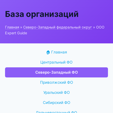
База организаций
Главная
»
Северо-Западный федеральный округ
» ООО
Expert Guide
🏠 Главная
Центральный ФО
Северо-Западный ФО
Приволжский ФО
Уральский ФО
Сибирский ФО
Дальневосточный ФО