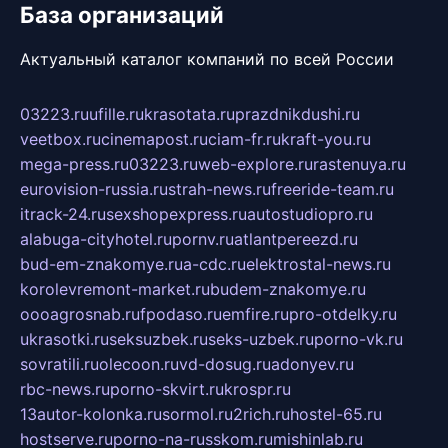
База организаций
Актуальный каталог компаний по всей России
03223.ru
ufille.ru
krasotata.ru
prazdnikdushi.ru
veetbox.ru
cinemapost.ru
ciam-fr.ru
kraft-you.ru
mega-press.ru
03223.ru
web-explore.ru
rastenuya.ru
eurovision-russia.ru
strah-news.ru
freeride-team.ru
itrack-24.ru
sexshopexpress.ru
autostudiopro.ru
alabuga-cityhotel.ru
pornv.ru
atlantpereezd.ru
bud-em-znakomye.ru
a-cdc.ru
elektrostal-news.ru
korolevremont-market.ru
budem-znakomye.ru
oooagrosnab.ru
fpodaso.ru
emfire.ru
pro-otdelky.ru
ukrasotki.ru
seksuzbek.ru
seks-uzbek.ru
porno-vk.ru
sovratili.ru
olecoon.ru
vd-dosug.ru
adonyev.ru
rbc-news.ru
porno-skvirt.ru
krospr.ru
13autor-kolonka.ru
sormol.ru
2rich.ru
hostel-65.ru
hostserve.ru
porno-na-russkom.ru
mishinlab.ru