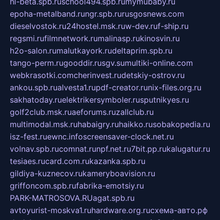
hl-beta.spb.ru
school494.spb.ru
mymubaby.ru
epoha-metalband.ru
ngr.spb.ru
rusgosnews.com
dieselvostok.ru
24hostel.msk.ru
w-dev.ru
f-ship.ru
regsmi.ru
filmnetwork.ru
malinasp.ru
kinosvin.ru
h2o-salon.ru
malutkayork.ru
deltaprim.spb.ru
tango-perm.ru
gooddir.ru
sgv.su
multiki-online.com
webkrasotki.com
cherinvest.ru
detskiy-ostrov.ru
ankou.spb.ru
alvesta1.ru
pdf-creator.ru
nix-files.org.ru
sakhatoday.ru
elektrikersymboler.ru
sputnikyes.ru
golf2club.msk.ru
aeforums.ru
zallclub.ru
multimodal.msk.ru
habaigry.ru
haikko.ru
sobakopedia.ru
isz-fest.ru
ewnc.info
screensaver-clock.net.ru
volnav.spb.ru
comnat.ru
npf.net.ru
7bit.pp.ru
kalugatur.ru
tesiaes.ru
card.com.ru
kazanka.spb.ru
gildiya-kuznecov.ru
kameryboavision.ru
griffoncom.spb.ru
fabrika-emotsiy.ru
PARK-MATROSOVA.RU
agat.spb.ru
avtoyurist-moskva1.ru
hardware.org.ru
схема-авто.рф