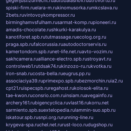
gegenjustizunrecht.ru
autobalashov.ru
utrovortu.ru
spiski-firm.ru
elara-m.ru
kinomusorka.ru
mkcslava.ru
2bets.ru
vintovoykompressor.ru
birminghamvsfulham.ru
sarmat-komp.ru
pioneeri.ru
amadis-chocolate.ru
shkurki-karakulya.ru
kanotiforet.spb.ru
tutmassage.ru
ecolog.org.ru
praga.spb.ru
falcorussia.ru
autodoctorservis.ru
kamertondom.spb.ru
net-life.net.ru
avto-vozim.ru
sakhcamera.ru
alliance-electro.spb.ru
stroyavt.ru
controlweb1.ru
tdsak74.ru
kinzozo-ru.ru
kvotka.ru
iron-snab.ru
costa-bella.ru
eugrus.pp.ru
associaciya39.ru
primexpo.spb.ru
bezmorchin.ru
ia2.ru
cpt21.ru
ispecspb.ru
regahost.ru
kolosok-elita.ru
tae-kwon.ru
consrio.com.ru
insiam.ru
avegainfo.ru
archery161.ru
bigencyclica.ru
vlast16.ru
korru.net
sarmiento.spb.su
extelopedia.ru
lammin-suo.spb.ru
iskatour.spb.ru
snpi.org.ru
running-line.ru
krygeva-spa.ru
chel.net.ru
rust-loco.ru
dugshop.ru