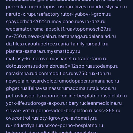
perk-oka.ru
g-octopus.ru
sibarchives.ru
andreislyusar.ru
naruto-x.ru
pursefactory.ru
tor-lyubov-i-grom.ru
spayderhed-2022.ru
movieone.ru
evro-dez.ru
webamator.ru
ma-absolut1.ru
avtopomosch27.ru
nv-750.ru
news-plain.ru
nertansaga.ru
delanalad.ru
dizfiles.ru
youtubefree.ru
aria-family.ru
roadli.ru
planeta-samara.ru
mysmartbuy.ru
matrasy-kemerovo.ru
ashanet.ru
trade-farm.ru
dotcustoms.ru
domizbrusa9x12spb.ru
autodamp.ru
narasimha.ru
djcommodities.ru
nv750.ru
x-ton.ru
newsplain.ru
cardvoice.ru
modopaper.ru
manunae.ru
gbget.ru
alfeihavsalnassr.ru
madoma.ru
tajuncos.ru
petrovkasports.ru
porno-online-besplatno.ru
splclub.ru
york-life.ru
doroga-expo.ru
ribery.ru
cleanmedicine.ru
slovar-ivrit.ru
porno-video-besplatno.ru
seks-365.ru
ovucontrol.ru
sloty-igrovyye-avtomaty.ru
ru-industriya.ru
russkoe-porno-besplatno.ru
belgorod-day.ru
digilith.ru
pichkurovlab.ru