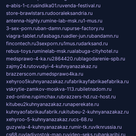
e-abis-1-c.ru
sindika01.ru
venda-festival.ru
store-brawlstars.ru
dooraleksandria.ru
antenna-highly.ru
mine-lab-msk.ru
1-mus.ru
3-sex-porn.ru
ban-damn.ru
purse-factory.ru
viagra-tablet.ru
fasbags.ru
adler-jun.ru
bandamn.ru
fincontech.ru
3sexporn.ru
1mus.ru
darksand.ru
rebus-toys.ru
minelab-msk.ru
alabuga-cityhotel.ru
medsprawo-4-ka.ru
2864420.ru
blagodarenie-spb.ru
zajmy24.ru
tovudyi-4-kuhnyanazakaz.ru
brazzerscom.ru
medsprawo4ka.ru
xehyroo5kuhnyanazakaz.ru
fabrikayfabrikaefabrika.ru
vskrytie-zamkov-moskva-113.ru
biletnadom.ru
zed-online.ru
pimchax.ru
brazzers-hd.ru
z-host.ru
kitubeu2kuhnyanazakaz.ru
naperekate.ru
kuhnyaofabrikaufabrik.ru
kitubeu-2-kuhnyanazakaz.ru
xehyroo-5-kuhnyanazakaz.ru
cs-68.ru
guzywia-4-kuhnyanazakaz.ru
mir-tk.ru
vlknrussia.ru
cs68.ru
vladivostok-map.ru
video-seks.ru
bankaribi.ru