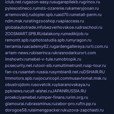
iclub.net.ru
gazon-easy.ru
sugarepilekb.ru
grinox.ru
pylesostineco.ru
msts-ozarenie.ru
kameryjooan.ru
artemovskij.ru
dopler.spb.ru
aid70.ru
metall-perm.ru
ndm.msk.ru
ratingzooshop.ru
apiaccess.ru
globalautotrade.info
bezverhovskoe.ru
drsschool.ru
ZOOSMART.SPB.RU
dalakony.ru
medikijob.ru
remontt.spb.ru
photostudia.spb.ru
myragon.ru
terramia.ru
academy62.ru
gardengallereya.ru
rti.com.ru
artem-news.ru
biserinca.ru
krasnodarkurort.com
imshowtv.ru
mebel-v-tule.ru
mobtopik.ru
pcsecurity.net.ru
tool-sib.ru
multimetrunit.ru
sp-tour.ru
fan-cs.ru
santeh-russia.ru
symbian9.net.ru
DSHAIR.RU
tmmotors.spb.ru
xjocuricopii.com
musavtomat.msk.ru
obustrojdom.ru
sovetcik.ru
ybaranovskaya.ru
ppknews.ru
cult-alshei.ru
JAPANRUSSIA.RU
proekciyamebel.ru
imper-finans.ru
rim.org.ru
glamourai.ru
brassminus.ru
zabor-pro.ru
ftn.pp.ru
dorogoe58.ru
laimengpacker.ru
kuzova-zapchasti.ru