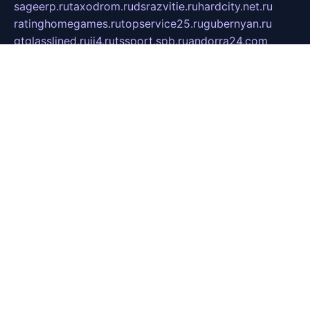
sageerp.ru
taxodrom.ru
dsrazvitie.ru
hardcity.net.ru
ratinghomegames.ru
topservice25.ru
gubernyan.ru
gtglasslined.ru
ii4.ru
tssport.spb.ru
andorra24.com
blackwallstreet.ru
oboimos.ru
optim-doors.com.ru
ikuch.ru
nycr.org.ru
npa21.ru
vremya-ch.spb.ru
desert000.ru
ivtorgi.ru
ifiori.ru
catalog-statei.ru
dcv.org.ru
spetsmaster174.ru
ipkameryhiseeu.ru
dum26.ru
ruspol.spb.ru
fr-opendp.ru
kam-solnyshko.ru
cheyenne-arapaho.ru
sevzapmetal.spb.ru
ted-lapidus.spb.ru
parasite-eliminator.ru
sigma-complete.ru
modernworld.ru
dama-moda.ru
eholot-group.ru
sk-nvkz.ru
DRONGOLD.RU
democratia2.ru
i-farmer.ru
mass-sport.org
jablonex.spb.ru
bookmess.ru
linkword.ru
refineua.com.ru
cs-spec.net.ru
altay-mebel.ru
DNK-THEATRE.RU
mechaniks.spb.ru
ipcamtechage.ru
skosta.ru
a-sun.ru
stroy-ldsp.ru
snowlands.org.ru
childrensshoes.ru
mrlizzy.ru
mebelsofiakrd.ru