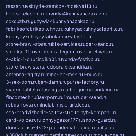
raszar.ru
vskrytie-zamkov-moskva113.ru
lipetsktelecom.ru
tovudyi4kuhnyanazakaz.ru
seksuzb.ru
guzywia4kuhnyanazakaz.ru
fabrikaofabrikaokuhny.ru
kuhnyaekuhnyaafabrika.ru
kuhnyaykuhnyayfabrika.ru
e-abis1c.ru
store-brawl-stars.ru
kts-services.ru
dark-sand.ru
sindika-01.ru
sp-life.ru
x-legion.ru
sib-archives.ru
e-abis-1-c.ru
sindika01.ru
venda-festival.ru
store-brawlstars.ru
dooraleksandria.ru
antenna-highly.ru
mine-lab-msk.ru
1-mus.ru
3-sex-porn.ru
ban-damn.ru
purse-factory.ru
viagra-tablet.ru
fasbags.ru
adler-jun.ru
bandamn.ru
fincontech.ru
3sexporn.ru
1mus.ru
darksand.ru
rebus-toys.ru
minelab-msk.ru
rtdco.ru
seo-prodvizhenie-sajtov-stroitelnyh-kompanij.ru
card-voice.ru
rulonnyygazon177.ru
snow-guard.ru
domizbrusa-9x12spb.ru
demaholding.ru
aalse.ru
a380club.ru
argentinamia.ru
perkoka.ru
movie-one.ru