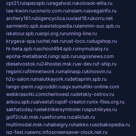
cpt21.ru
ispecspb.ru
regahost.ru
kolosok-elita.ru
tae-kwon.ru
consrio.com.ru
insiam.ru
avegainfo.ru
archery161.ru
bigencyclica.ru
vlast16.ru
korru.net
sarmiento.spb.su
extelopedia.ru
lammin-suo.spb.ru
iskatour.spb.ru
snpi.org.ru
running-line.ru
krygeva-spa.ru
chel.net.ru
rust-loco.ru
dugshop.ru
hl-beta.spb.ru
school494.spb.ru
mymubaby.ru
epoha-metalband.ru
ngr.spb.ru
rusgosnews.com
dieselvostok.ru
24hostel.msk.ru
w-dev.ru
f-ship.ru
regsmi.ru
filmnetwork.ru
malinasp.ru
kinosvin.ru
h2o-salon.ru
malutkayork.ru
deltaprim.spb.ru
tango-perm.ru
gooddir.ru
sgv.su
multiki-online.com
webkrasotki.com
cherinvest.ru
detskiy-ostrov.ru
ankou.spb.ru
alvesta1.ru
pdf-creator.ru
nix-files.org.ru
sakhatoday.ru
elektrikersymboler.ru
sputnikyes.ru
golf2club.msk.ru
aeforums.ru
zallclub.ru
multimodal.msk.ru
habaigry.ru
haikko.ru
sobakopedia.ru
isz-fest.ru
ewnc.info
screensaver-clock.net.ru