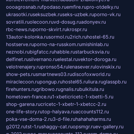
oooagrosnab.ru
fpodaso.ru
emfire.ru
pro-otdelky.ru
ukrasotki.ru
seksuzbek.ru
seks-uzbek.ru
porno-vk.ru
sovratili.ru
olecoon.ru
vd-dosug.ru
adonyev.ru
rbc-news.ru
porno-skvirt.ru
krospr.ru
13autor-kolonka.ru
sormol.ru
2rich.ru
hostel-65.ru
hostserve.ru
porno-na-russkom.ru
mishinlab.ru
neznobi.ru
bigfatcc.ru
habble.ru
starbucksvia.ru
delfinet.ru
silvernano.ru
elestal.ru
vektor-doroga.ru
velotrenajery.ru
pronso54.ru
lenasever.ru
lovinskix.ru
show-pets.ru
smartnews03.ru
discofoxworld.ru
miraclecoon.ru
pongup.ru
hostel65.ru
liura.ru
glasspb.ru
firehunters.ru
gribowo.ru
gnalis.ru
bulkitula.ru
hometown-france.ru
1-xbeticricetc-1-xbetti-5.ru
shop-garena.ru
cricetc-1-xbetr-1-xbetcc-2.ru
one-life-story.ru
top-halyava.ru
accounts112.ru
poka-vse-doma-2.ru
3-d-file.ru
hahahaharms.ru
g2012.ru
tst-1.ru
shaggy-cat.ru
opsmgr.ru
ev-gallery.ru