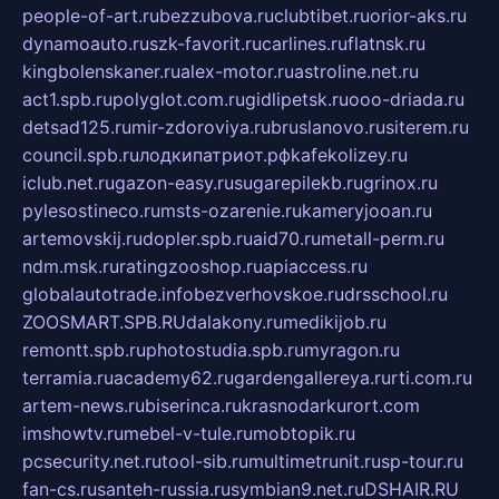
people-of-art.ru
bezzubova.ru
clubtibet.ru
orior-aks.ru
dynamoauto.ru
szk-favorit.ru
carlines.ru
flatnsk.ru
kingbolenskaner.ru
alex-motor.ru
astroline.net.ru
act1.spb.ru
polyglot.com.ru
gidlipetsk.ru
ooo-driada.ru
detsad125.ru
mir-zdoroviya.ru
bruslanovo.ru
siterem.ru
council.spb.ru
лодкипатриот.рф
kafekolizey.ru
iclub.net.ru
gazon-easy.ru
sugarepilekb.ru
grinox.ru
pylesostineco.ru
msts-ozarenie.ru
kameryjooan.ru
artemovskij.ru
dopler.spb.ru
aid70.ru
metall-perm.ru
ndm.msk.ru
ratingzooshop.ru
apiaccess.ru
globalautotrade.info
bezverhovskoe.ru
drsschool.ru
ZOOSMART.SPB.RU
dalakony.ru
medikijob.ru
remontt.spb.ru
photostudia.spb.ru
myragon.ru
terramia.ru
academy62.ru
gardengallereya.ru
rti.com.ru
artem-news.ru
biserinca.ru
krasnodarkurort.com
imshowtv.ru
mebel-v-tule.ru
mobtopik.ru
pcsecurity.net.ru
tool-sib.ru
multimetrunit.ru
sp-tour.ru
fan-cs.ru
santeh-russia.ru
symbian9.net.ru
DSHAIR.RU