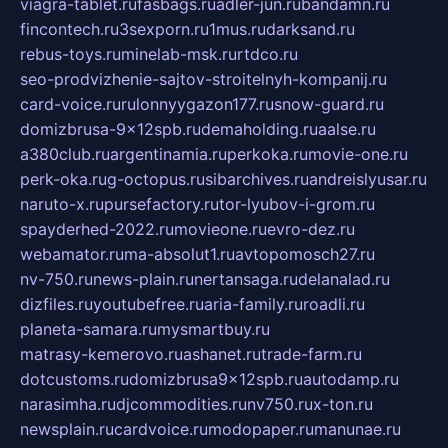
viagra-tablet.ru
fasbags.ru
adler-jun.ru
bandamn.ru
fincontech.ru
3sexporn.ru
1mus.ru
darksand.ru
rebus-toys.ru
minelab-msk.ru
rtdco.ru
seo-prodvizhenie-sajtov-stroitelnyh-kompanij.ru
card-voice.ru
rulonnyygazon177.ru
snow-guard.ru
domizbrusa-9x12spb.ru
demaholding.ru
aalse.ru
a380club.ru
argentinamia.ru
perkoka.ru
movie-one.ru
perk-oka.ru
g-octopus.ru
sibarchives.ru
andreislyusar.ru
naruto-x.ru
pursefactory.ru
tor-lyubov-i-grom.ru
spayderhed-2022.ru
movieone.ru
evro-dez.ru
webamator.ru
ma-absolut1.ru
avtopomosch27.ru
nv-750.ru
news-plain.ru
nertansaga.ru
delanalad.ru
dizfiles.ru
youtubefree.ru
aria-family.ru
roadli.ru
planeta-samara.ru
mysmartbuy.ru
matrasy-kemerovo.ru
ashanet.ru
trade-farm.ru
dotcustoms.ru
domizbrusa9x12spb.ru
autodamp.ru
narasimha.ru
djcommodities.ru
nv750.ru
x-ton.ru
newsplain.ru
cardvoice.ru
modopaper.ru
manunae.ru