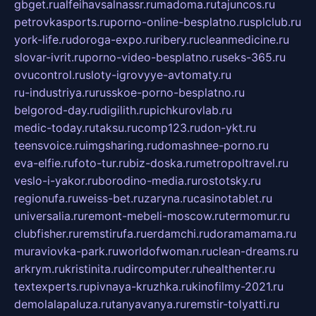
gbget.ru
alfeihavsalnassr.ru
madoma.ru
tajuncos.ru
petrovkasports.ru
porno-online-besplatno.ru
splclub.ru
york-life.ru
doroga-expo.ru
ribery.ru
cleanmedicine.ru
slovar-ivrit.ru
porno-video-besplatno.ru
seks-365.ru
ovucontrol.ru
sloty-igrovyye-avtomaty.ru
ru-industriya.ru
russkoe-porno-besplatno.ru
belgorod-day.ru
digilith.ru
pichkurovlab.ru
medic-today.ru
taksu.ru
comp123.ru
don-ykt.ru
teensvoice.ru
imgsharing.ru
domashnee-porno.ru
eva-elfie.ru
foto-tur.ru
biz-doska.ru
metropoltravel.ru
veslo-i-yakor.ru
borodino-media.ru
rostotsky.ru
regionufa.ru
weiss-bet.ru
zaryna.ru
casinotablet.ru
universalia.ru
remont-mebeli-moscow.ru
termomur.ru
clubfisher.ru
remstirufa.ru
erdamchi.ru
doramamama.ru
muraviovka-park.ru
worldofwoman.ru
clean-dreams.ru
arkrym.ru
kristinita.ru
dircomputer.ru
healthenter.ru
textexperts.ru
pivnaya-kruzhka.ru
kinofilmy-2021.ru
demolalapaluza.ru
tanyavanya.ru
remstir-tolyatti.ru