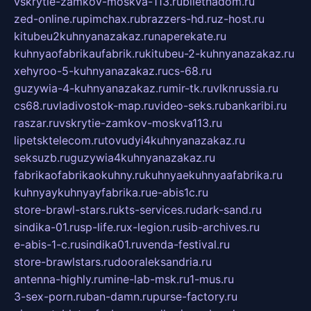
vskrytie-zamkov-moskva-113.ru
biletnadom.ru
zed-online.ru
pimchax.ru
brazzers-hd.ru
z-host.ru
kitubeu2kuhnyanazakaz.ru
naperekate.ru
kuhnyaofabrikaufabrik.ru
kitubeu-2-kuhnyanazakaz.ru
xehyroo-5-kuhnyanazakaz.ru
cs-68.ru
guzywia-4-kuhnyanazakaz.ru
mir-tk.ru
vlknrussia.ru
cs68.ru
vladivostok-map.ru
video-seks.ru
bankaribi.ru
raszar.ru
vskrytie-zamkov-moskva113.ru
lipetsktelecom.ru
tovudyi4kuhnyanazakaz.ru
seksuzb.ru
guzywia4kuhnyanazakaz.ru
fabrikaofabrikaokuhny.ru
kuhnyaekuhnyaafabrika.ru
kuhnyaykuhnyayfabrika.ru
e-abis1c.ru
store-brawl-stars.ru
kts-services.ru
dark-sand.ru
sindika-01.ru
sp-life.ru
x-legion.ru
sib-archives.ru
e-abis-1-c.ru
sindika01.ru
venda-festival.ru
store-brawlstars.ru
dooraleksandria.ru
antenna-highly.ru
mine-lab-msk.ru
1-mus.ru
3-sex-porn.ru
ban-damn.ru
purse-factory.ru