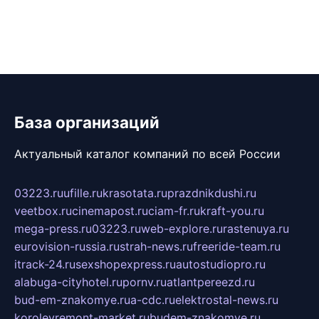
База организаций
Актуальный каталог компаний по всей России
03223.ru
ufille.ru
krasotata.ru
prazdnikdushi.ru
veetbox.ru
cinemapost.ru
ciam-fr.ru
kraft-you.ru
mega-press.ru
03223.ru
web-explore.ru
rastenuya.ru
eurovision-russia.ru
strah-news.ru
freeride-team.ru
itrack-24.ru
sexshopexpress.ru
autostudiopro.ru
alabuga-cityhotel.ru
pornv.ru
atlantpereezd.ru
bud-em-znakomye.ru
a-cdc.ru
elektrostal-news.ru
korolevremont-market.ru
budem-znakomye.ru