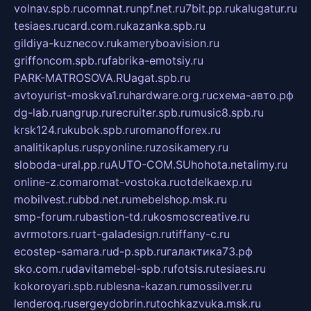
volnav.spb.ru
comnat.ru
npf.net.ru
7bit.pp.ru
kalugatur.ru
tesiaes.ru
card.com.ru
kazanka.spb.ru
gildiya-kuznecov.ru
kameryboavision.ru
griffoncom.spb.ru
fabrika-emotsiy.ru
PARK-MATROSOVA.RU
agat.spb.ru
avtoyurist-moskva1.ru
hardware.org.ru
схема-авто.рф
dg-lab.ru
angrup.ru
recruiter.spb.ru
music8.spb.ru
krsk124.ru
kubok.spb.ru
romanofforex.ru
analitikaplus.ru
spyonline.ru
zosikamery.ru
sloboda-ural.pp.ru
AUTO-COM.SU
hohota.net
alimy.ru
online-z.com
aromat-vostoka.ru
otdelkaexp.ru
mobilvest.ru
bbd.net.ru
mebelshop.msk.ru
smp-forum.ru
bastion-td.ru
kosmoscreative.ru
avrmotors.ru
art-galadesign.ru
tiffany-c.ru
ecostep-samara.ru
d-p.spb.ru
галактика73.рф
sko.com.ru
davitamebel-spb.ru
fotsis.ru
tesiaes.ru
kokoroyari.spb.ru
blesna-kazan.ru
mossilver.ru
lenderoq.ru
sergeydobrin.ru
tochkazvuka.msk.ru