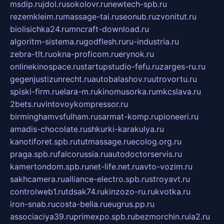
msdip.ru
jdol.ru
sokolovr.ru
newtech-spb.ru
rezemkleim.ru
massage-tai.ru
seonub.ru
zvonitut.ru
biolisichka24.ru
mncraft-download.ru
algoritm-sistema.ru
godflesh.ru
ru-industria.ru
zebra-tlt.ru
okna-proficom.ru
erynok.ru
onlinekinospace.ru
startupstudio-fefu.ru
zarges-ru.ru
gegenjustizunrecht.ru
autobalashov.ru
utrovortu.ru
spiski-firm.ru
elara-m.ru
kinomusorka.ru
mkcslava.ru
2bets.ru
vintovoykompressor.ru
birminghamvsfulham.ru
sarmat-komp.ru
pioneeri.ru
amadis-chocolate.ru
shkurki-karakulya.ru
kanotiforet.spb.ru
tutmassage.ru
ecolog.org.ru
praga.spb.ru
falcorussia.ru
autodoctorservis.ru
kamertondom.spb.ru
net-life.net.ru
avto-vozim.ru
sakhcamera.ru
alliance-electro.spb.ru
stroyavt.ru
controlweb1.ru
tdsak74.ru
kinzozo-ru.ru
kvotka.ru
iron-snab.ru
costa-bella.ru
eugrus.pp.ru
associaciya39.ru
primexpo.spb.ru
bezmorchin.ru
ia2.ru