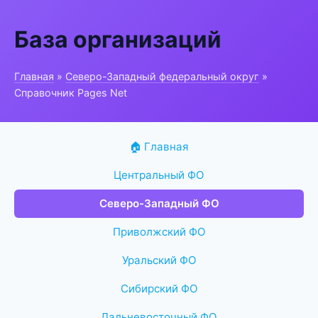
База организаций
Главная
»
Северо-Западный федеральный округ
»
Справочник Pages Net
🏠 Главная
Центральный ФО
Северо-Западный ФО
Приволжский ФО
Уральский ФО
Сибирский ФО
Дальневосточный ФО