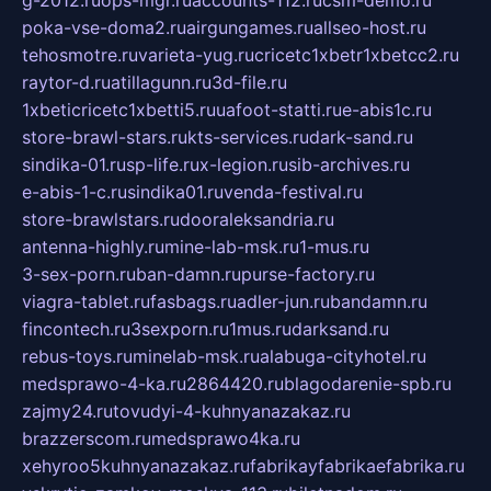
g-2012.ru
ops-mgr.ru
accounts-112.ru
csm-demo.ru
poka-vse-doma2.ru
airgungames.ru
allseo-host.ru
tehosmotre.ru
varieta-yug.ru
cricetc1xbetr1xbetcc2.ru
raytor-d.ru
atillagunn.ru
3d-file.ru
1xbeticricetc1xbetti5.ru
uafoot-statti.ru
e-abis1c.ru
store-brawl-stars.ru
kts-services.ru
dark-sand.ru
sindika-01.ru
sp-life.ru
x-legion.ru
sib-archives.ru
e-abis-1-c.ru
sindika01.ru
venda-festival.ru
store-brawlstars.ru
dooraleksandria.ru
antenna-highly.ru
mine-lab-msk.ru
1-mus.ru
3-sex-porn.ru
ban-damn.ru
purse-factory.ru
viagra-tablet.ru
fasbags.ru
adler-jun.ru
bandamn.ru
fincontech.ru
3sexporn.ru
1mus.ru
darksand.ru
rebus-toys.ru
minelab-msk.ru
alabuga-cityhotel.ru
medsprawo-4-ka.ru
2864420.ru
blagodarenie-spb.ru
zajmy24.ru
tovudyi-4-kuhnyanazakaz.ru
brazzerscom.ru
medsprawo4ka.ru
xehyroo5kuhnyanazakaz.ru
fabrikayfabrikaefabrika.ru