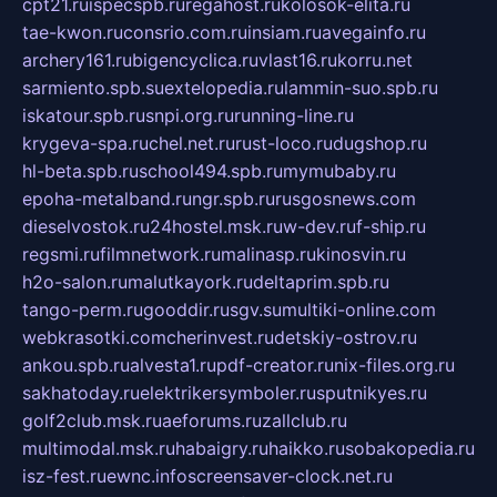
cpt21.ru
ispecspb.ru
regahost.ru
kolosok-elita.ru
tae-kwon.ru
consrio.com.ru
insiam.ru
avegainfo.ru
archery161.ru
bigencyclica.ru
vlast16.ru
korru.net
sarmiento.spb.su
extelopedia.ru
lammin-suo.spb.ru
iskatour.spb.ru
snpi.org.ru
running-line.ru
krygeva-spa.ru
chel.net.ru
rust-loco.ru
dugshop.ru
hl-beta.spb.ru
school494.spb.ru
mymubaby.ru
epoha-metalband.ru
ngr.spb.ru
rusgosnews.com
dieselvostok.ru
24hostel.msk.ru
w-dev.ru
f-ship.ru
regsmi.ru
filmnetwork.ru
malinasp.ru
kinosvin.ru
h2o-salon.ru
malutkayork.ru
deltaprim.spb.ru
tango-perm.ru
gooddir.ru
sgv.su
multiki-online.com
webkrasotki.com
cherinvest.ru
detskiy-ostrov.ru
ankou.spb.ru
alvesta1.ru
pdf-creator.ru
nix-files.org.ru
sakhatoday.ru
elektrikersymboler.ru
sputnikyes.ru
golf2club.msk.ru
aeforums.ru
zallclub.ru
multimodal.msk.ru
habaigry.ru
haikko.ru
sobakopedia.ru
isz-fest.ru
ewnc.info
screensaver-clock.net.ru