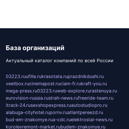
База организаций
Актуальный каталог компаний по всей России
03223.ru
ufille.ru
krasotata.ru
prazdnikdushi.ru
veetbox.ru
cinemapost.ru
ciam-fr.ru
kraft-you.ru
mega-press.ru
03223.ru
web-explore.ru
rastenuya.ru
eurovision-russia.ru
strah-news.ru
freeride-team.ru
itrack-24.ru
sexshopexpress.ru
autostudiopro.ru
alabuga-cityhotel.ru
pornv.ru
atlantpereezd.ru
bud-em-znakomye.ru
a-cdc.ru
elektrostal-news.ru
korolevremont-market.ru
budem-znakomye.ru