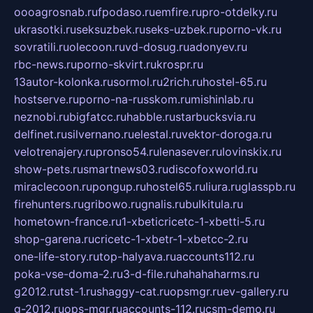
oooagrosnab.ru
fpodaso.ru
emfire.ru
pro-otdelky.ru
ukrasotki.ru
seksuzbek.ru
seks-uzbek.ru
porno-vk.ru
sovratili.ru
olecoon.ru
vd-dosug.ru
adonyev.ru
rbc-news.ru
porno-skvirt.ru
krospr.ru
13autor-kolonka.ru
sormol.ru
2rich.ru
hostel-65.ru
hostserve.ru
porno-na-russkom.ru
mishinlab.ru
neznobi.ru
bigfatcc.ru
habble.ru
starbucksvia.ru
delfinet.ru
silvernano.ru
elestal.ru
vektor-doroga.ru
velotrenajery.ru
pronso54.ru
lenasever.ru
lovinskix.ru
show-pets.ru
smartnews03.ru
discofoxworld.ru
miraclecoon.ru
pongup.ru
hostel65.ru
liura.ru
glasspb.ru
firehunters.ru
gribowo.ru
gnalis.ru
bulkitula.ru
hometown-france.ru
1-xbeticricetc-1-xbetti-5.ru
shop-garena.ru
cricetc-1-xbetr-1-xbetcc-2.ru
one-life-story.ru
top-halyava.ru
accounts112.ru
poka-vse-doma-2.ru
3-d-file.ru
hahahaharms.ru
g2012.ru
tst-1.ru
shaggy-cat.ru
opsmgr.ru
ev-gallery.ru
g-2012.ru
ops-mgr.ru
accounts-112.ru
csm-demo.ru