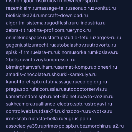
msdip.ru
jdol.ru
sokolovr.ru
newtech-spb.ru
rezemkleim.ru
massage-tai.ru
seonub.ru
zvonitut.ru
biolisichka24.ru
mncraft-download.ru
algoritm-sistema.ru
godflesh.ru
ru-industria.ru
zebra-tlt.ru
okna-proficom.ru
erynok.ru
onlinekinospace.ru
startupstudio-fefu.ru
zarges-ru.ru
gegenjustizunrecht.ru
autobalashov.ru
utrovortu.ru
spiski-firm.ru
elara-m.ru
kinomusorka.ru
mkcslava.ru
2bets.ru
vintovoykompressor.ru
birminghamvsfulham.ru
sarmat-komp.ru
pioneeri.ru
amadis-chocolate.ru
shkurki-karakulya.ru
kanotiforet.spb.ru
tutmassage.ru
ecolog.org.ru
praga.spb.ru
falcorussia.ru
autodoctorservis.ru
kamertondom.spb.ru
net-life.net.ru
avto-vozim.ru
sakhcamera.ru
alliance-electro.spb.ru
stroyavt.ru
controlweb1.ru
tdsak74.ru
kinzozo-ru.ru
kvotka.ru
iron-snab.ru
costa-bella.ru
eugrus.pp.ru
associaciya39.ru
primexpo.spb.ru
bezmorchin.ru
ia2.ru