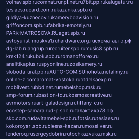
volnav.spb.ru
comnat.ru
npf.net.ru
7bit.pp.ru
kalugatur.ru
tesiaes.ru
card.com.ru
kazanka.spb.ru
gildiya-kuznecov.ru
kameryboavision.ru
griffoncom.spb.ru
fabrika-emotsiy.ru
PARK-MATROSOVA.RU
agat.spb.ru
avtoyurist-moskva1.ru
hardware.org.ru
схема-авто.рф
dg-lab.ru
angrup.ru
recruiter.spb.ru
music8.spb.ru
krsk124.ru
kubok.spb.ru
romanofforex.ru
analitikaplus.ru
spyonline.ru
zosikamery.ru
sloboda-ural.pp.ru
AUTO-COM.SU
hohota.net
alimy.ru
online-z.com
aromat-vostoka.ru
otdelkaexp.ru
mobilvest.ru
bbd.net.ru
mebelshop.msk.ru
smp-forum.ru
bastion-td.ru
kosmoscreative.ru
avrmotors.ru
art-galadesign.ru
tiffany-c.ru
ecostep-samara.ru
d-p.spb.ru
галактика73.рф
sko.com.ru
davitamebel-spb.ru
fotsis.ru
tesiaes.ru
kokoroyari.spb.ru
blesna-kazan.ru
mossilver.ru
lenderoq.ru
sergeydobrin.ru
tochkazvuka.msk.ru