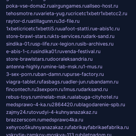
poka-vse-doma2.ru
airgungames.ru
allseo-host.ru
tehosmotre.ru
varieta-yug.ru
cricetc1xbetr1xbetcc2.ru
raytor-d.ru
atillagunn.ru
3d-file.ru
1xbeticricetc1xbetti5.ru
uafoot-statti.ru
e-abis1c.ru
store-brawl-stars.ru
kts-services.ru
dark-sand.ru
sindika-01.ru
sp-life.ru
x-legion.ru
sib-archives.ru
e-abis-1-c.ru
sindika01.ru
venda-festival.ru
store-brawlstars.ru
dooraleksandria.ru
antenna-highly.ru
mine-lab-msk.ru
1-mus.ru
3-sex-porn.ru
ban-damn.ru
purse-factory.ru
viagra-tablet.ru
fasbags.ru
adler-jun.ru
bandamn.ru
fincontech.ru
3sexporn.ru
1mus.ru
darksand.ru
rebus-toys.ru
minelab-msk.ru
alabuga-cityhotel.ru
medsprawo-4-ka.ru
2864420.ru
blagodarenie-spb.ru
zajmy24.ru
tovudyi-4-kuhnyanazakaz.ru
brazzerscom.ru
medsprawo4ka.ru
xehyroo5kuhnyanazakaz.ru
fabrikayfabrikaefabrika.ru
vskrytie-zamkov-moskva-113.ru
biletnadom.ru