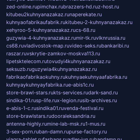
zed-online.ru
pimchax.ru
brazzers-hd.ru
z-host.ru
kitubeu2kuhnyanazakaz.ru
naperekate.ru
kuhnyaofabrikaufabrik.ru
kitubeu-2-kuhnyanazakaz.ru
xehyroo-5-kuhnyanazakaz.ru
cs-68.ru
guzywia-4-kuhnyanazakaz.ru
mir-tk.ru
vlknrussia.ru
cs68.ru
vladivostok-map.ru
video-seks.ru
bankaribi.ru
raszar.ru
vskrytie-zamkov-moskva113.ru
lipetsktelecom.ru
tovudyi4kuhnyanazakaz.ru
seksuzb.ru
guzywia4kuhnyanazakaz.ru
fabrikaofabrikaokuhny.ru
kuhnyaekuhnyaafabrika.ru
kuhnyaykuhnyayfabrika.ru
e-abis1c.ru
store-brawl-stars.ru
kts-services.ru
dark-sand.ru
sindika-01.ru
sp-life.ru
x-legion.ru
sib-archives.ru
e-abis-1-c.ru
sindika01.ru
venda-festival.ru
store-brawlstars.ru
dooraleksandria.ru
antenna-highly.ru
mine-lab-msk.ru
1-mus.ru
3-sex-porn.ru
ban-damn.ru
purse-factory.ru
viagra-tablet.ru
fasbags.ru
adler-jun.ru
bandamn.ru