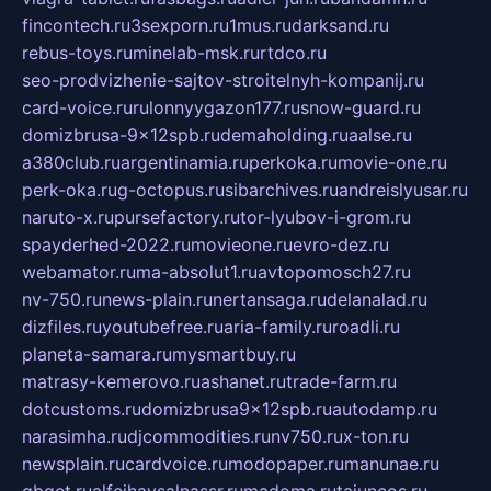
fincontech.ru
3sexporn.ru
1mus.ru
darksand.ru
rebus-toys.ru
minelab-msk.ru
rtdco.ru
seo-prodvizhenie-sajtov-stroitelnyh-kompanij.ru
card-voice.ru
rulonnyygazon177.ru
snow-guard.ru
domizbrusa-9x12spb.ru
demaholding.ru
aalse.ru
a380club.ru
argentinamia.ru
perkoka.ru
movie-one.ru
perk-oka.ru
g-octopus.ru
sibarchives.ru
andreislyusar.ru
naruto-x.ru
pursefactory.ru
tor-lyubov-i-grom.ru
spayderhed-2022.ru
movieone.ru
evro-dez.ru
webamator.ru
ma-absolut1.ru
avtopomosch27.ru
nv-750.ru
news-plain.ru
nertansaga.ru
delanalad.ru
dizfiles.ru
youtubefree.ru
aria-family.ru
roadli.ru
planeta-samara.ru
mysmartbuy.ru
matrasy-kemerovo.ru
ashanet.ru
trade-farm.ru
dotcustoms.ru
domizbrusa9x12spb.ru
autodamp.ru
narasimha.ru
djcommodities.ru
nv750.ru
x-ton.ru
newsplain.ru
cardvoice.ru
modopaper.ru
manunae.ru
gbget.ru
alfeihavsalnassr.ru
madoma.ru
tajuncos.ru