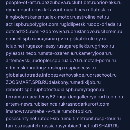
people-of-art.ru
bezzubova.ru
clubtibet.ru
orior-aks.ru
dynamoauto.ru
szk-favorit.ru
carlines.ru
flatnsk.ru
kingbolenskaner.ru
alex-motor.ru
astroline.net.ru
act1.spb.ru
polyglot.com.ru
gidlipetsk.ru
ooo-driada.ru
detsad125.ru
mir-zdoroviya.ru
bruslanovo.ru
siterem.ru
council.spb.ru
лодкипатриот.рф
kafekolizey.ru
iclub.net.ru
gazon-easy.ru
sugarepilekb.ru
grinox.ru
pylesostineco.ru
msts-ozarenie.ru
kameryjooan.ru
artemovskij.ru
dopler.spb.ru
aid70.ru
metall-perm.ru
ndm.msk.ru
ratingzooshop.ru
apiaccess.ru
globalautotrade.info
bezverhovskoe.ru
drsschool.ru
ZOOSMART.SPB.RU
dalakony.ru
medikijob.ru
remontt.spb.ru
photostudia.spb.ru
myragon.ru
terramia.ru
academy62.ru
gardengallereya.ru
rti.com.ru
artem-news.ru
biserinca.ru
krasnodarkurort.com
imshowtv.ru
mebel-v-tule.ru
mobtopik.ru
pcsecurity.net.ru
tool-sib.ru
multimetrunit.ru
sp-tour.ru
fan-cs.ru
santeh-russia.ru
symbian9.net.ru
DSHAIR.RU