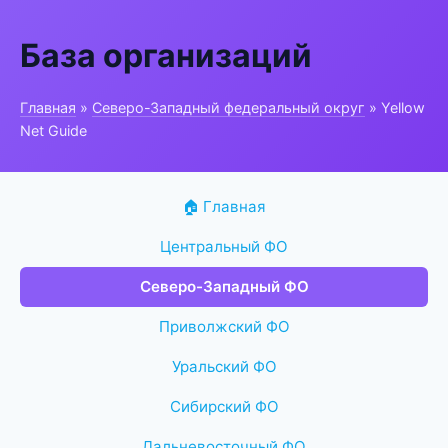
База организаций
Главная
»
Северо-Западный федеральный округ
» Yellow
Net Guide
🏠 Главная
Центральный ФО
Северо-Западный ФО
Приволжский ФО
Уральский ФО
Сибирский ФО
Дальневосточный ФО