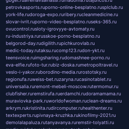
petrovkasports.ru
porno-online-besplatno.ru
splclub.ru
york-life.ru
doroga-expo.ru
ribery.ru
cleanmedicine.ru
slovar-ivrit.ru
porno-video-besplatno.ru
seks-365.ru
ovucontrol.ru
sloty-igrovyye-avtomaty.ru
ru-industriya.ru
russkoe-porno-besplatno.ru
belgorod-day.ru
digilith.ru
pichkurovlab.ru
medic-today.ru
taksu.ru
comp123.ru
don-ykt.ru
teensvoice.ru
imgsharing.ru
domashnee-porno.ru
eva-elfie.ru
foto-tur.ru
biz-doska.ru
metropoltravel.ru
veslo-i-yakor.ru
borodino-media.ru
rostotsky.ru
regionufa.ru
weiss-bet.ru
zaryna.ru
casinotablet.ru
universalia.ru
remont-mebeli-moscow.ru
termomur.ru
clubfisher.ru
remstirufa.ru
erdamchi.ru
doramamama.ru
muraviovka-park.ru
worldofwoman.ru
clean-dreams.ru
arkrym.ru
kristinita.ru
dircomputer.ru
healthenter.ru
textexperts.ru
pivnaya-kruzhka.ru
kinofilmy-2021.ru
demolalapaluza.ru
tanyavanya.ru
remstir-tolyatti.ru