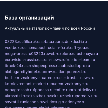
База организаций
Актуальный каталог компаний по всей России
03223.ru
ufille.ru
krasotata.ru
prazdnikdushi.ru
veetbox.ru
cinemapost.ru
ciam-fr.ru
kraft-you.ru
mega-press.ru
03223.ru
web-explore.ru
rastenuya.ru
eurovision-russia.ru
strah-news.ru
freeride-team.ru
itrack-24.ru
sexshopexpress.ru
autostudiopro.ru
alabuga-cityhotel.ru
pornv.ru
atlantpereezd.ru
bud-em-znakomye.ru
a-cdc.ru
elektrostal-news.ru
korolevremont-market.ru
budem-znakomye.ru
oooagrosnab.ru
fpodaso.ru
emfire.ru
pro-otdelky.ru
ukrasotki.ru
seksuzbek.ru
seks-uzbek.ru
porno-vk.ru
sovratili.ru
olecoon.ru
vd-dosug.ru
adonyev.ru
rbc-news.ru
porno-skvirt.ru
krospr.ru