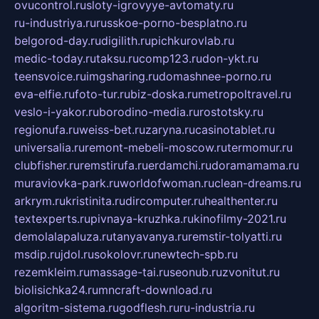
ovucontrol.ru
sloty-igrovyye-avtomaty.ru
ru-industriya.ru
russkoe-porno-besplatno.ru
belgorod-day.ru
digilith.ru
pichkurovlab.ru
medic-today.ru
taksu.ru
comp123.ru
don-ykt.ru
teensvoice.ru
imgsharing.ru
domashnee-porno.ru
eva-elfie.ru
foto-tur.ru
biz-doska.ru
metropoltravel.ru
veslo-i-yakor.ru
borodino-media.ru
rostotsky.ru
regionufa.ru
weiss-bet.ru
zaryna.ru
casinotablet.ru
universalia.ru
remont-mebeli-moscow.ru
termomur.ru
clubfisher.ru
remstirufa.ru
erdamchi.ru
doramamama.ru
muraviovka-park.ru
worldofwoman.ru
clean-dreams.ru
arkrym.ru
kristinita.ru
dircomputer.ru
healthenter.ru
textexperts.ru
pivnaya-kruzhka.ru
kinofilmy-2021.ru
demolalapaluza.ru
tanyavanya.ru
remstir-tolyatti.ru
msdip.ru
jdol.ru
sokolovr.ru
newtech-spb.ru
rezemkleim.ru
massage-tai.ru
seonub.ru
zvonitut.ru
biolisichka24.ru
mncraft-download.ru
algoritm-sistema.ru
godflesh.ru
ru-industria.ru