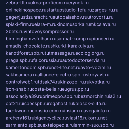
zebra-tlt.ru
okna-proficom.ru
erynok.ru
onlinekinospace.ru
startupstudio-fefu.ru
zarges-ru.ru
gegenjustizunrecht.ru
autobalashov.ru
utrovortu.ru
spiski-firm.ru
elara-m.ru
kinomusorka.ru
mkcslava.ru
2bets.ru
vintovoykompressor.ru
birminghamvsfulham.ru
sarmat-komp.ru
pioneeri.ru
amadis-chocolate.ru
shkurki-karakulya.ru
kanotiforet.spb.ru
tutmassage.ru
ecolog.org.ru
praga.spb.ru
falcorussia.ru
autodoctorservis.ru
kamertondom.spb.ru
net-life.net.ru
avto-vozim.ru
sakhcamera.ru
alliance-electro.spb.ru
stroyavt.ru
controlweb1.ru
tdsak74.ru
kinzozo-ru.ru
kvotka.ru
iron-snab.ru
costa-bella.ru
eugrus.pp.ru
associaciya39.ru
primexpo.spb.ru
bezmorchin.ru
ia2.ru
cpt21.ru
ispecspb.ru
regahost.ru
kolosok-elita.ru
tae-kwon.ru
consrio.com.ru
insiam.ru
avegainfo.ru
archery161.ru
bigencyclica.ru
vlast16.ru
korru.net
sarmiento.spb.su
extelopedia.ru
lammin-suo.spb.ru