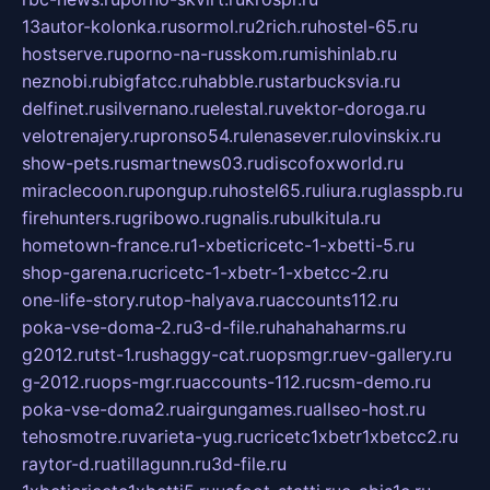
13autor-kolonka.ru
sormol.ru
2rich.ru
hostel-65.ru
hostserve.ru
porno-na-russkom.ru
mishinlab.ru
neznobi.ru
bigfatcc.ru
habble.ru
starbucksvia.ru
delfinet.ru
silvernano.ru
elestal.ru
vektor-doroga.ru
velotrenajery.ru
pronso54.ru
lenasever.ru
lovinskix.ru
show-pets.ru
smartnews03.ru
discofoxworld.ru
miraclecoon.ru
pongup.ru
hostel65.ru
liura.ru
glasspb.ru
firehunters.ru
gribowo.ru
gnalis.ru
bulkitula.ru
hometown-france.ru
1-xbeticricetc-1-xbetti-5.ru
shop-garena.ru
cricetc-1-xbetr-1-xbetcc-2.ru
one-life-story.ru
top-halyava.ru
accounts112.ru
poka-vse-doma-2.ru
3-d-file.ru
hahahaharms.ru
g2012.ru
tst-1.ru
shaggy-cat.ru
opsmgr.ru
ev-gallery.ru
g-2012.ru
ops-mgr.ru
accounts-112.ru
csm-demo.ru
poka-vse-doma2.ru
airgungames.ru
allseo-host.ru
tehosmotre.ru
varieta-yug.ru
cricetc1xbetr1xbetcc2.ru
raytor-d.ru
atillagunn.ru
3d-file.ru