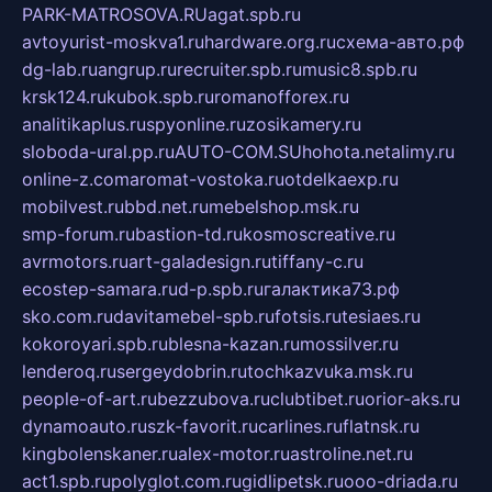
PARK-MATROSOVA.RU
agat.spb.ru
avtoyurist-moskva1.ru
hardware.org.ru
схема-авто.рф
dg-lab.ru
angrup.ru
recruiter.spb.ru
music8.spb.ru
krsk124.ru
kubok.spb.ru
romanofforex.ru
analitikaplus.ru
spyonline.ru
zosikamery.ru
sloboda-ural.pp.ru
AUTO-COM.SU
hohota.net
alimy.ru
online-z.com
aromat-vostoka.ru
otdelkaexp.ru
mobilvest.ru
bbd.net.ru
mebelshop.msk.ru
smp-forum.ru
bastion-td.ru
kosmoscreative.ru
avrmotors.ru
art-galadesign.ru
tiffany-c.ru
ecostep-samara.ru
d-p.spb.ru
галактика73.рф
sko.com.ru
davitamebel-spb.ru
fotsis.ru
tesiaes.ru
kokoroyari.spb.ru
blesna-kazan.ru
mossilver.ru
lenderoq.ru
sergeydobrin.ru
tochkazvuka.msk.ru
people-of-art.ru
bezzubova.ru
clubtibet.ru
orior-aks.ru
dynamoauto.ru
szk-favorit.ru
carlines.ru
flatnsk.ru
kingbolenskaner.ru
alex-motor.ru
astroline.net.ru
act1.spb.ru
polyglot.com.ru
gidlipetsk.ru
ooo-driada.ru