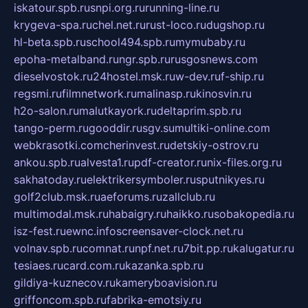
iskatour.spb.ru
snpi.org.ru
running-line.ru
krygeva-spa.ru
chel.net.ru
rust-loco.ru
dugshop.ru
hl-beta.spb.ru
school494.spb.ru
mymubaby.ru
epoha-metalband.ru
ngr.spb.ru
rusgosnews.com
dieselvostok.ru
24hostel.msk.ru
w-dev.ru
f-ship.ru
regsmi.ru
filmnetwork.ru
malinasp.ru
kinosvin.ru
h2o-salon.ru
malutkayork.ru
deltaprim.spb.ru
tango-perm.ru
gooddir.ru
sgv.su
multiki-online.com
webkrasotki.com
cherinvest.ru
detskiy-ostrov.ru
ankou.spb.ru
alvesta1.ru
pdf-creator.ru
nix-files.org.ru
sakhatoday.ru
elektrikersymboler.ru
sputnikyes.ru
golf2club.msk.ru
aeforums.ru
zallclub.ru
multimodal.msk.ru
habaigry.ru
haikko.ru
sobakopedia.ru
isz-fest.ru
ewnc.info
screensaver-clock.net.ru
volnav.spb.ru
comnat.ru
npf.net.ru
7bit.pp.ru
kalugatur.ru
tesiaes.ru
card.com.ru
kazanka.spb.ru
gildiya-kuznecov.ru
kameryboavision.ru
griffoncom.spb.ru
fabrika-emotsiy.ru