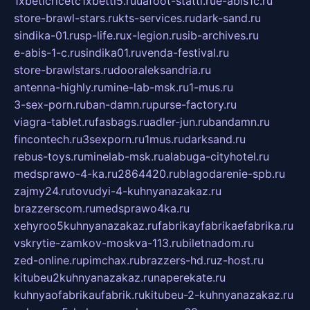
1xbeticricetc1xbetti5.ru
uafoot-statti.ru
e-abis1c.ru
store-brawl-stars.ru
kts-services.ru
dark-sand.ru
sindika-01.ru
sp-life.ru
x-legion.ru
sib-archives.ru
e-abis-1-c.ru
sindika01.ru
venda-festival.ru
store-brawlstars.ru
dooraleksandria.ru
antenna-highly.ru
mine-lab-msk.ru
1-mus.ru
3-sex-porn.ru
ban-damn.ru
purse-factory.ru
viagra-tablet.ru
fasbags.ru
adler-jun.ru
bandamn.ru
fincontech.ru
3sexporn.ru
1mus.ru
darksand.ru
rebus-toys.ru
minelab-msk.ru
alabuga-cityhotel.ru
medsprawo-4-ka.ru
2864420.ru
blagodarenie-spb.ru
zajmy24.ru
tovudyi-4-kuhnyanazakaz.ru
brazzerscom.ru
medsprawo4ka.ru
xehyroo5kuhnyanazakaz.ru
fabrikayfabrikaefabrika.ru
vskrytie-zamkov-moskva-113.ru
biletnadom.ru
zed-online.ru
pimchax.ru
brazzers-hd.ru
z-host.ru
kitubeu2kuhnyanazakaz.ru
naperekate.ru
kuhnyaofabrikaufabrik.ru
kitubeu-2-kuhnyanazakaz.ru