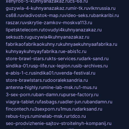
xehyroo-5-kuhnyanazakaz.ru
cs-68.ru
guzywia-4-kuhnyanazakaz.ru
mir-tk.ru
vlknrussia.ru
cs68.ru
vladivostok-map.ru
video-seks.ru
bankaribi.ru
raszar.ru
vskrytie-zamkov-moskva113.ru
lipetsktelecom.ru
tovudyi4kuhnyanazakaz.ru
seksuzb.ru
guzywia4kuhnyanazakaz.ru
fabrikaofabrikaokuhny.ru
kuhnyaekuhnyaafabrika.ru
kuhnyaykuhnyayfabrika.ru
e-abis1c.ru
store-brawl-stars.ru
kts-services.ru
dark-sand.ru
sindika-01.ru
sp-life.ru
x-legion.ru
sib-archives.ru
e-abis-1-c.ru
sindika01.ru
venda-festival.ru
store-brawlstars.ru
dooraleksandria.ru
antenna-highly.ru
mine-lab-msk.ru
1-mus.ru
3-sex-porn.ru
ban-damn.ru
purse-factory.ru
viagra-tablet.ru
fasbags.ru
adler-jun.ru
bandamn.ru
fincontech.ru
3sexporn.ru
1mus.ru
darksand.ru
rebus-toys.ru
minelab-msk.ru
rtdco.ru
seo-prodvizhenie-sajtov-stroitelnyh-kompanij.ru