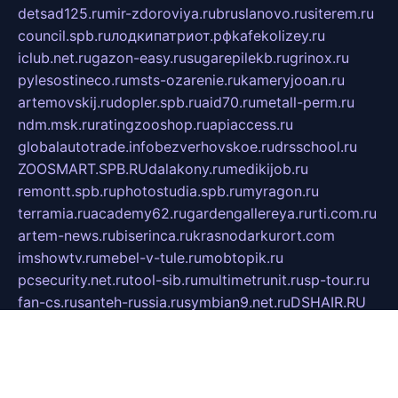
detsad125.ru
mir-zdoroviya.ru
bruslanovo.ru
siterem.ru
council.spb.ru
лодкипатриот.рф
kafekolizey.ru
iclub.net.ru
gazon-easy.ru
sugarepilekb.ru
grinox.ru
pylesostineco.ru
msts-ozarenie.ru
kameryjooan.ru
artemovskij.ru
dopler.spb.ru
aid70.ru
metall-perm.ru
ndm.msk.ru
ratingzooshop.ru
apiaccess.ru
globalautotrade.info
bezverhovskoe.ru
drsschool.ru
ZOOSMART.SPB.RU
dalakony.ru
medikijob.ru
remontt.spb.ru
photostudia.spb.ru
myragon.ru
terramia.ru
academy62.ru
gardengallereya.ru
rti.com.ru
artem-news.ru
biserinca.ru
krasnodarkurort.com
imshowtv.ru
mebel-v-tule.ru
mobtopik.ru
pcsecurity.net.ru
tool-sib.ru
multimetrunit.ru
sp-tour.ru
fan-cs.ru
santeh-russia.ru
symbian9.net.ru
DSHAIR.RU
tmmotors.spb.ru
xjocuricopii.com
musavtomat.msk.ru
obustrojdom.ru
sovetcik.ru
ybaranovskaya.ru
ppknews.ru
cult-alshei.ru
JAPANRUSSIA.RU
proekciyamebel.ru
imper-finans.ru
rim.org.ru