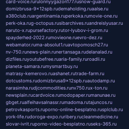
card-voice.ru
rulonnyygazon177.ru
snow-guard.ru
domizbrusa-9x12spb.ru
demaholding.ru
aalse.ru
a380club.ru
argentinamia.ru
perkoka.ru
movie-one.ru
perk-oka.ru
g-octopus.ru
sibarchives.ru
andreislyusar.ru
naruto-x.ru
pursefactory.ru
tor-lyubov-i-grom.ru
spayderhed-2022.ru
movieone.ru
evro-dez.ru
webamator.ru
ma-absolut1.ru
avtopomosch27.ru
nv-750.ru
news-plain.ru
nertansaga.ru
delanalad.ru
dizfiles.ru
youtubefree.ru
aria-family.ru
roadli.ru
planeta-samara.ru
mysmartbuy.ru
matrasy-kemerovo.ru
ashanet.ru
trade-farm.ru
dotcustoms.ru
domizbrusa9x12spb.ru
autodamp.ru
narasimha.ru
djcommodities.ru
nv750.ru
x-ton.ru
newsplain.ru
cardvoice.ru
modopaper.ru
manunae.ru
gbget.ru
alfeihavsalnassr.ru
madoma.ru
tajuncos.ru
petrovkasports.ru
porno-online-besplatno.ru
splclub.ru
york-life.ru
doroga-expo.ru
ribery.ru
cleanmedicine.ru
slovar-ivrit.ru
porno-video-besplatno.ru
seks-365.ru