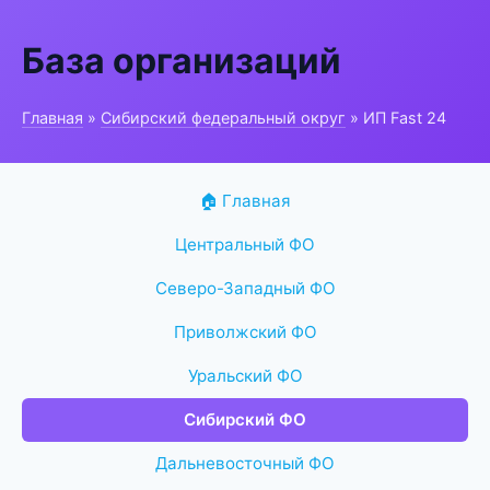
База организаций
Главная
»
Сибирский федеральный округ
» ИП Fast 24
🏠 Главная
Центральный ФО
Северо-Западный ФО
Приволжский ФО
Уральский ФО
Сибирский ФО
Дальневосточный ФО