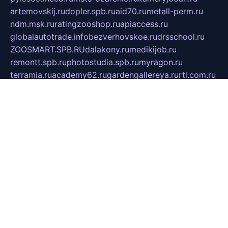
artemovskij.ru
dopler.spb.ru
aid70.ru
metall-perm.ru
ndm.msk.ru
ratingzooshop.ru
apiaccess.ru
globalautotrade.info
bezverhovskoe.ru
drsschool.ru
ZOOSMART.SPB.RU
dalakony.ru
medikijob.ru
remontt.spb.ru
photostudia.spb.ru
myragon.ru
terramia.ru
academy62.ru
gardengallereya.ru
rti.com.ru
artem-news.ru
biserinca.ru
krasnodarkurort.com
imshowtv.ru
mebel-v-tule.ru
mobtopik.ru
pcsecurity.net.ru
tool-sib.ru
multimetrunit.ru
sp-tour.ru
fan-cs.ru
santeh-russia.ru
symbian9.net.ru
DSHAIR.RU
tmmotors.spb.ru
xjocuricopii.com
musavtomat.msk.ru
obustrojdom.ru
sovetcik.ru
ybaranovskaya.ru
ppknews.ru
cult-alshei.ru
JAPANRUSSIA.RU
proekciyamebel.ru
imper-finans.ru
rim.org.ru
glamourai.ru
brassminus.ru
zabor-pro.ru
ftn.pp.ru
dorogoe58.ru
laimengpacker.ru
kuzova-zapchasti.ru
sageerp.ru
taxodrom.ru
dsrazvitie.ru
hardcity.net.ru
ratinghomegames.ru
topservice25.ru
gubernyan.ru