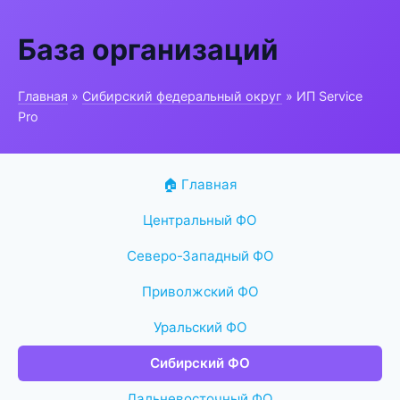
База организаций
Главная
»
Сибирский федеральный округ
» ИП Service
Pro
🏠 Главная
Центральный ФО
Северо-Западный ФО
Приволжский ФО
Уральский ФО
Сибирский ФО
Дальневосточный ФО