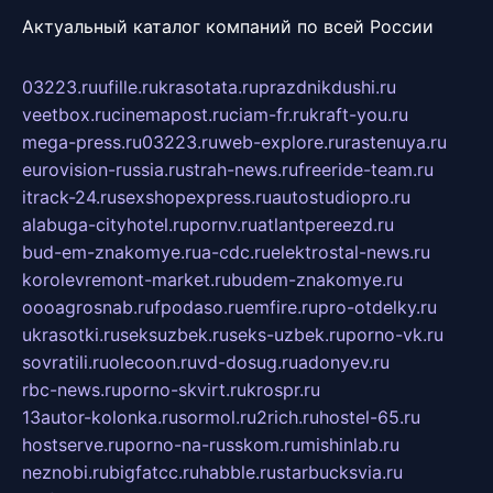
Актуальный каталог компаний по всей России
03223.ru
ufille.ru
krasotata.ru
prazdnikdushi.ru
veetbox.ru
cinemapost.ru
ciam-fr.ru
kraft-you.ru
mega-press.ru
03223.ru
web-explore.ru
rastenuya.ru
eurovision-russia.ru
strah-news.ru
freeride-team.ru
itrack-24.ru
sexshopexpress.ru
autostudiopro.ru
alabuga-cityhotel.ru
pornv.ru
atlantpereezd.ru
bud-em-znakomye.ru
a-cdc.ru
elektrostal-news.ru
korolevremont-market.ru
budem-znakomye.ru
oooagrosnab.ru
fpodaso.ru
emfire.ru
pro-otdelky.ru
ukrasotki.ru
seksuzbek.ru
seks-uzbek.ru
porno-vk.ru
sovratili.ru
olecoon.ru
vd-dosug.ru
adonyev.ru
rbc-news.ru
porno-skvirt.ru
krospr.ru
13autor-kolonka.ru
sormol.ru
2rich.ru
hostel-65.ru
hostserve.ru
porno-na-russkom.ru
mishinlab.ru
neznobi.ru
bigfatcc.ru
habble.ru
starbucksvia.ru