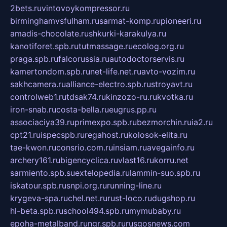
2bets.ru
vintovoykompressor.ru
birminghamvsfulham.ru
sarmat-komp.ru
pioneeri.ru
amadis-chocolate.ru
shkurki-karakulya.ru
kanotiforet.spb.ru
tutmassage.ru
ecolog.org.ru
praga.spb.ru
falcorussia.ru
autodoctorservis.ru
kamertondom.spb.ru
net-life.net.ru
avto-vozim.ru
sakhcamera.ru
alliance-electro.spb.ru
stroyavt.ru
controlweb1.ru
tdsak74.ru
kinzozo-ru.ru
kvotka.ru
iron-snab.ru
costa-bella.ru
eugrus.pp.ru
associaciya39.ru
primexpo.spb.ru
bezmorchin.ru
ia2.ru
cpt21.ru
ispecspb.ru
regahost.ru
kolosok-elita.ru
tae-kwon.ru
consrio.com.ru
insiam.ru
avegainfo.ru
archery161.ru
bigencyclica.ru
vlast16.ru
korru.net
sarmiento.spb.su
extelopedia.ru
lammin-suo.spb.ru
iskatour.spb.ru
snpi.org.ru
running-line.ru
krygeva-spa.ru
chel.net.ru
rust-loco.ru
dugshop.ru
hl-beta.spb.ru
school494.spb.ru
mymubaby.ru
epoha-metalband.ru
ngr.spb.ru
rusgosnews.com