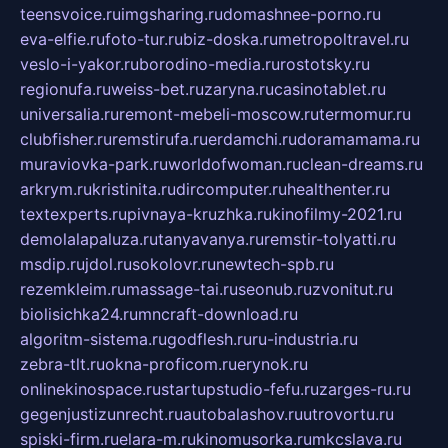
teensvoice.ru
imgsharing.ru
domashnee-porno.ru
eva-elfie.ru
foto-tur.ru
biz-doska.ru
metropoltravel.ru
veslo-i-yakor.ru
borodino-media.ru
rostotsky.ru
regionufa.ru
weiss-bet.ru
zaryna.ru
casinotablet.ru
universalia.ru
remont-mebeli-moscow.ru
termomur.ru
clubfisher.ru
remstirufa.ru
erdamchi.ru
doramamama.ru
muraviovka-park.ru
worldofwoman.ru
clean-dreams.ru
arkrym.ru
kristinita.ru
dircomputer.ru
healthenter.ru
textexperts.ru
pivnaya-kruzhka.ru
kinofilmy-2021.ru
demolalapaluza.ru
tanyavanya.ru
remstir-tolyatti.ru
msdip.ru
jdol.ru
sokolovr.ru
newtech-spb.ru
rezemkleim.ru
massage-tai.ru
seonub.ru
zvonitut.ru
biolisichka24.ru
mncraft-download.ru
algoritm-sistema.ru
godflesh.ru
ru-industria.ru
zebra-tlt.ru
okna-proficom.ru
erynok.ru
onlinekinospace.ru
startupstudio-fefu.ru
zarges-ru.ru
gegenjustizunrecht.ru
autobalashov.ru
utrovortu.ru
spiski-firm.ru
elara-m.ru
kinomusorka.ru
mkcslava.ru