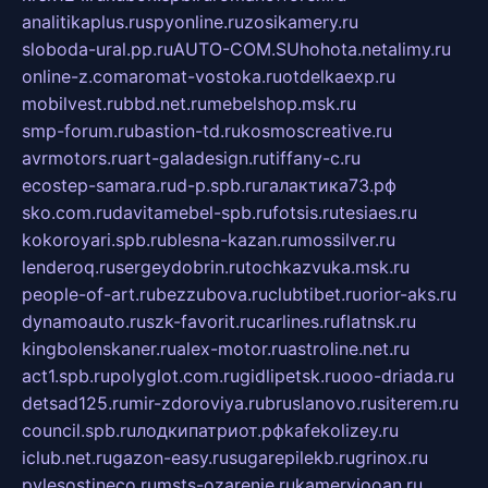
analitikaplus.ru
spyonline.ru
zosikamery.ru
sloboda-ural.pp.ru
AUTO-COM.SU
hohota.net
alimy.ru
online-z.com
aromat-vostoka.ru
otdelkaexp.ru
mobilvest.ru
bbd.net.ru
mebelshop.msk.ru
smp-forum.ru
bastion-td.ru
kosmoscreative.ru
avrmotors.ru
art-galadesign.ru
tiffany-c.ru
ecostep-samara.ru
d-p.spb.ru
галактика73.рф
sko.com.ru
davitamebel-spb.ru
fotsis.ru
tesiaes.ru
kokoroyari.spb.ru
blesna-kazan.ru
mossilver.ru
lenderoq.ru
sergeydobrin.ru
tochkazvuka.msk.ru
people-of-art.ru
bezzubova.ru
clubtibet.ru
orior-aks.ru
dynamoauto.ru
szk-favorit.ru
carlines.ru
flatnsk.ru
kingbolenskaner.ru
alex-motor.ru
astroline.net.ru
act1.spb.ru
polyglot.com.ru
gidlipetsk.ru
ooo-driada.ru
detsad125.ru
mir-zdoroviya.ru
bruslanovo.ru
siterem.ru
council.spb.ru
лодкипатриот.рф
kafekolizey.ru
iclub.net.ru
gazon-easy.ru
sugarepilekb.ru
grinox.ru
pylesostineco.ru
msts-ozarenie.ru
kameryjooan.ru