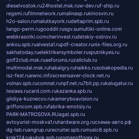
dieselvostok.ru
24hostel.msk.ru
w-dev.ru
f-ship.ru
regsmi.ru
filmnetwork.ru
malinasp.ru
kinosvin.ru
h2o-salon.ru
malutkayork.ru
deltaprim.spb.ru
tango-perm.ru
gooddir.ru
sgv.su
multiki-online.com
webkrasotki.com
cherinvest.ru
detskiy-ostrov.ru
ankou.spb.ru
alvesta1.ru
pdf-creator.ru
nix-files.org.ru
sakhatoday.ru
elektrikersymboler.ru
sputnikyes.ru
golf2club.msk.ru
aeforums.ru
zallclub.ru
multimodal.msk.ru
habaigry.ru
haikko.ru
sobakopedia.ru
isz-fest.ru
ewnc.info
screensaver-clock.net.ru
volnav.spb.ru
comnat.ru
npf.net.ru
7bit.pp.ru
kalugatur.ru
tesiaes.ru
card.com.ru
kazanka.spb.ru
gildiya-kuznecov.ru
kameryboavision.ru
griffoncom.spb.ru
fabrika-emotsiy.ru
PARK-MATROSOVA.RU
agat.spb.ru
avtoyurist-moskva1.ru
hardware.org.ru
схема-авто.рф
dg-lab.ru
angrup.ru
recruiter.spb.ru
music8.spb.ru
krsk124.ru
kubok.spb.ru
romanofforex.ru