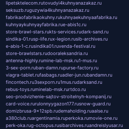
lipetsktelecom.ru
tovudyi4kuhnyanazakaz.ru
seksuzb.ru
guzywia4kuhnyanazakaz.ru
fabrikaofabrikaokuhny.ru
kuhnyaekuhnyaafabrika.ru
kuhnyaykuhnyayfabrika.ru
e-abis1c.ru
store-brawl-stars.ru
kts-services.ru
dark-sand.ru
sindika-01.ru
sp-life.ru
x-legion.ru
sib-archives.ru
e-abis-1-c.ru
sindika01.ru
venda-festival.ru
store-brawlstars.ru
dooraleksandria.ru
antenna-highly.ru
mine-lab-msk.ru
1-mus.ru
3-sex-porn.ru
ban-damn.ru
purse-factory.ru
viagra-tablet.ru
fasbags.ru
adler-jun.ru
bandamn.ru
fincontech.ru
3sexporn.ru
1mus.ru
darksand.ru
rebus-toys.ru
minelab-msk.ru
rtdco.ru
seo-prodvizhenie-sajtov-stroitelnyh-kompanij.ru
card-voice.ru
rulonnyygazon177.ru
snow-guard.ru
domizbrusa-9x12spb.ru
demaholding.ru
aalse.ru
a380club.ru
argentinamia.ru
perkoka.ru
movie-one.ru
perk-oka.ru
g-octopus.ru
sibarchives.ru
andreislyusar.ru