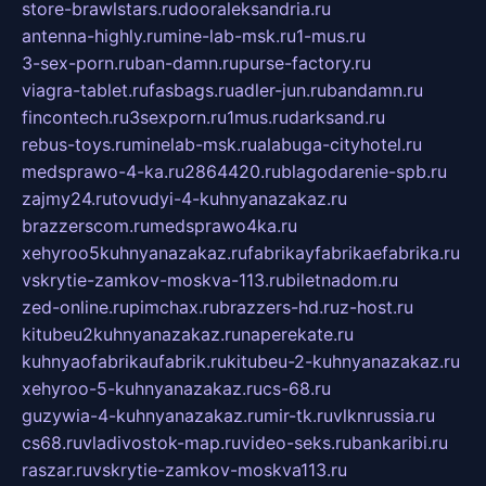
store-brawlstars.ru
dooraleksandria.ru
antenna-highly.ru
mine-lab-msk.ru
1-mus.ru
3-sex-porn.ru
ban-damn.ru
purse-factory.ru
viagra-tablet.ru
fasbags.ru
adler-jun.ru
bandamn.ru
fincontech.ru
3sexporn.ru
1mus.ru
darksand.ru
rebus-toys.ru
minelab-msk.ru
alabuga-cityhotel.ru
medsprawo-4-ka.ru
2864420.ru
blagodarenie-spb.ru
zajmy24.ru
tovudyi-4-kuhnyanazakaz.ru
brazzerscom.ru
medsprawo4ka.ru
xehyroo5kuhnyanazakaz.ru
fabrikayfabrikaefabrika.ru
vskrytie-zamkov-moskva-113.ru
biletnadom.ru
zed-online.ru
pimchax.ru
brazzers-hd.ru
z-host.ru
kitubeu2kuhnyanazakaz.ru
naperekate.ru
kuhnyaofabrikaufabrik.ru
kitubeu-2-kuhnyanazakaz.ru
xehyroo-5-kuhnyanazakaz.ru
cs-68.ru
guzywia-4-kuhnyanazakaz.ru
mir-tk.ru
vlknrussia.ru
cs68.ru
vladivostok-map.ru
video-seks.ru
bankaribi.ru
raszar.ru
vskrytie-zamkov-moskva113.ru