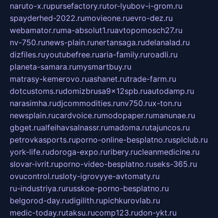
naruto-x.ru
pursefactory.ru
tor-lyubov-i-grom.ru
spayderhed-2022.ru
movieone.ru
evro-dez.ru
webamator.ru
ma-absolut1.ru
avtopomosch27.ru
nv-750.ru
news-plain.ru
nertansaga.ru
delanalad.ru
dizfiles.ru
youtubefree.ru
aria-family.ru
roadli.ru
planeta-samara.ru
mysmartbuy.ru
matrasy-kemerovo.ru
ashanet.ru
trade-farm.ru
dotcustoms.ru
domizbrusa9x12spb.ru
autodamp.ru
narasimha.ru
djcommodities.ru
nv750.ru
x-ton.ru
newsplain.ru
cardvoice.ru
modopaper.ru
manunae.ru
gbget.ru
alfeihavsalnassr.ru
madoma.ru
tajuncos.ru
petrovkasports.ru
porno-online-besplatno.ru
splclub.ru
york-life.ru
doroga-expo.ru
ribery.ru
cleanmedicine.ru
slovar-ivrit.ru
porno-video-besplatno.ru
seks-365.ru
ovucontrol.ru
sloty-igrovyye-avtomaty.ru
ru-industriya.ru
russkoe-porno-besplatno.ru
belgorod-day.ru
digilith.ru
pichkurovlab.ru
medic-today.ru
taksu.ru
comp123.ru
don-ykt.ru