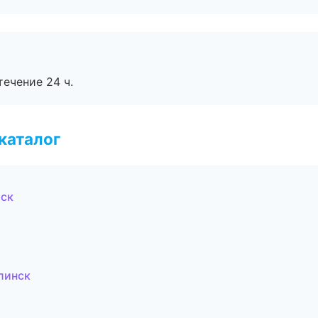
течение 24 ч.
каталог
рск
линск