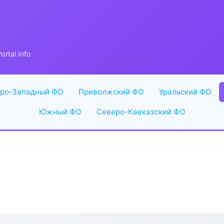
rtal Info
ро-Западный ФО
Приволжский ФО
Уральский ФО
Южный ФО
Северо-Кавказский ФО