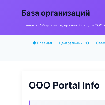
База организаций
Главная
»
Сибирский федеральный округ
» ООО Po
🏠 Главная
Центральный ФО
Севе
ООО Portal Info