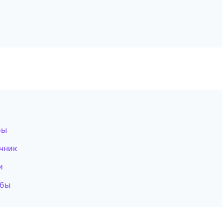
бы
очник
и
жбы