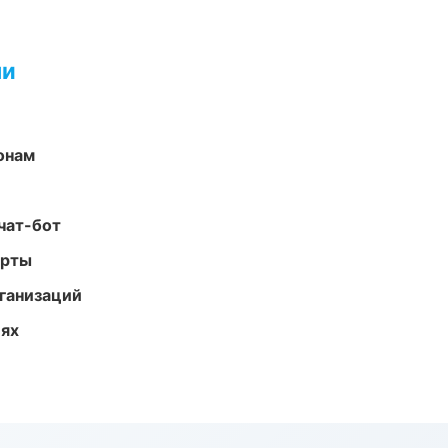
ми
онам
чат-бот
арты
ганизаций
иях