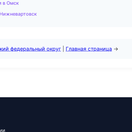
и в Омск
 Нижневартовск
ский федеральный округ
|
Главная страница
→
сии