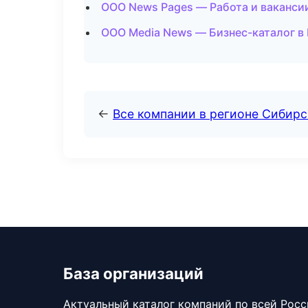
ООО News Pages — Работа и ваканси
ООО Media News — Бизнес-каталог в
←
Все компании в регионе Сибир
База организаций
Актуальный каталог компаний по всей Рос