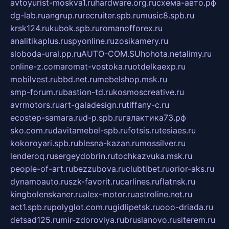
avtoyurist-moskva1.ru
hardware.org.ru
схема-авто.рф
dg-lab.ru
angrup.ru
recruiter.spb.ru
music8.spb.ru
krsk124.ru
kubok.spb.ru
romanofforex.ru
analitikaplus.ru
spyonline.ru
zosikamery.ru
sloboda-ural.pp.ru
AUTO-COM.SU
hohota.net
alimy.ru
online-z.com
aromat-vostoka.ru
otdelkaexp.ru
mobilvest.ru
bbd.net.ru
mebelshop.msk.ru
smp-forum.ru
bastion-td.ru
kosmoscreative.ru
avrmotors.ru
art-galadesign.ru
tiffany-c.ru
ecostep-samara.ru
d-p.spb.ru
галактика73.рф
sko.com.ru
davitamebel-spb.ru
fotsis.ru
tesiaes.ru
kokoroyari.spb.ru
blesna-kazan.ru
mossilver.ru
lenderoq.ru
sergeydobrin.ru
tochkazvuka.msk.ru
people-of-art.ru
bezzubova.ru
clubtibet.ru
orior-aks.ru
dynamoauto.ru
szk-favorit.ru
carlines.ru
flatnsk.ru
kingbolenskaner.ru
alex-motor.ru
astroline.net.ru
act1.spb.ru
polyglot.com.ru
gidlipetsk.ru
ooo-driada.ru
detsad125.ru
mir-zdoroviya.ru
bruslanovo.ru
siterem.ru