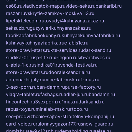
cs68.ru
vladivostok-map.ru
video-seks.ru
bankaribi.ru
raszar.ru
vskrytie-zamkov-moskva113.ru
lipetsktelecom.ru
tovudyi4kuhnyanazakaz.ru
seksuzb.ru
guzywia4kuhnyanazakaz.ru
fabrikaofabrikaokuhny.ru
kuhnyaekuhnyaafabrika.ru
kuhnyaykuhnyayfabrika.ru
e-abis1c.ru
store-brawl-stars.ru
kts-services.ru
dark-sand.ru
sindika-01.ru
sp-life.ru
x-legion.ru
sib-archives.ru
e-abis-1-c.ru
sindika01.ru
venda-festival.ru
store-brawlstars.ru
dooraleksandria.ru
antenna-highly.ru
mine-lab-msk.ru
1-mus.ru
3-sex-porn.ru
ban-damn.ru
purse-factory.ru
viagra-tablet.ru
fasbags.ru
adler-jun.ru
bandamn.ru
fincontech.ru
3sexporn.ru
1mus.ru
darksand.ru
rebus-toys.ru
minelab-msk.ru
rtdco.ru
seo-prodvizhenie-sajtov-stroitelnyh-kompanij.ru
card-voice.ru
rulonnyygazon177.ru
snow-guard.ru
domizbrusa-9x12spb.ru
demaholding.ru
aalse.ru