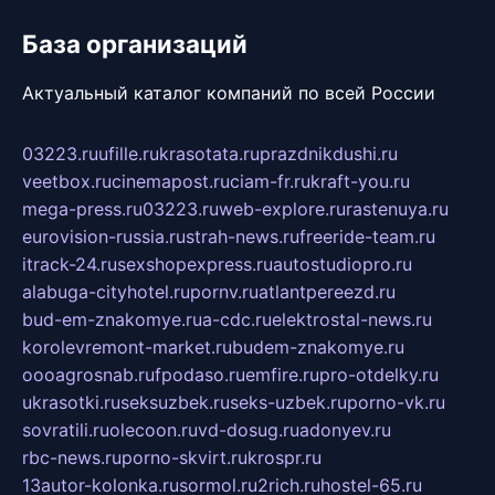
База организаций
Актуальный каталог компаний по всей России
03223.ru
ufille.ru
krasotata.ru
prazdnikdushi.ru
veetbox.ru
cinemapost.ru
ciam-fr.ru
kraft-you.ru
mega-press.ru
03223.ru
web-explore.ru
rastenuya.ru
eurovision-russia.ru
strah-news.ru
freeride-team.ru
itrack-24.ru
sexshopexpress.ru
autostudiopro.ru
alabuga-cityhotel.ru
pornv.ru
atlantpereezd.ru
bud-em-znakomye.ru
a-cdc.ru
elektrostal-news.ru
korolevremont-market.ru
budem-znakomye.ru
oooagrosnab.ru
fpodaso.ru
emfire.ru
pro-otdelky.ru
ukrasotki.ru
seksuzbek.ru
seks-uzbek.ru
porno-vk.ru
sovratili.ru
olecoon.ru
vd-dosug.ru
adonyev.ru
rbc-news.ru
porno-skvirt.ru
krospr.ru
13autor-kolonka.ru
sormol.ru
2rich.ru
hostel-65.ru