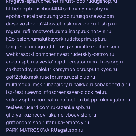
krygeva-spa.ru
chel.net.ru
rust-loco.ru
dugshop.ru
hl-beta.spb.ru
school494.spb.ru
mymubaby.ru
epoha-metalband.ru
ngr.spb.ru
rusgosnews.com
dieselvostok.ru
24hostel.msk.ru
w-dev.ru
f-ship.ru
regsmi.ru
filmnetwork.ru
malinasp.ru
kinosvin.ru
h2o-salon.ru
malutkayork.ru
deltaprim.spb.ru
tango-perm.ru
gooddir.ru
sgv.su
multiki-online.com
webkrasotki.com
cherinvest.ru
detskiy-ostrov.ru
ankou.spb.ru
alvesta1.ru
pdf-creator.ru
nix-files.org.ru
sakhatoday.ru
elektrikersymboler.ru
sputnikyes.ru
golf2club.msk.ru
aeforums.ru
zallclub.ru
multimodal.msk.ru
habaigry.ru
haikko.ru
sobakopedia.ru
isz-fest.ru
ewnc.info
screensaver-clock.net.ru
volnav.spb.ru
comnat.ru
npf.net.ru
7bit.pp.ru
kalugatur.ru
tesiaes.ru
card.com.ru
kazanka.spb.ru
gildiya-kuznecov.ru
kameryboavision.ru
griffoncom.spb.ru
fabrika-emotsiy.ru
PARK-MATROSOVA.RU
agat.spb.ru