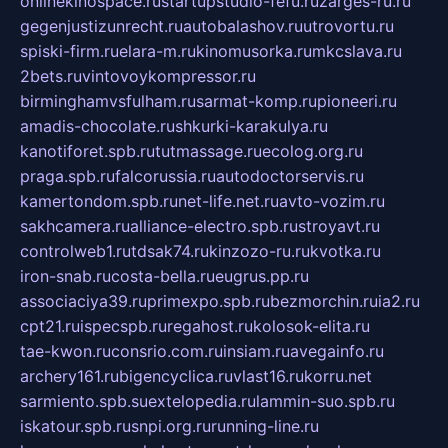
onlinekinospace.ru
startupstudio-fefu.ru
zarges-ru.ru
gegenjustizunrecht.ru
autobalashov.ru
utrovortu.ru
spiski-firm.ru
elara-m.ru
kinomusorka.ru
mkcslava.ru
2bets.ru
vintovoykompressor.ru
birminghamvsfulham.ru
sarmat-komp.ru
pioneeri.ru
amadis-chocolate.ru
shkurki-karakulya.ru
kanotiforet.spb.ru
tutmassage.ru
ecolog.org.ru
praga.spb.ru
falcorussia.ru
autodoctorservis.ru
kamertondom.spb.ru
net-life.net.ru
avto-vozim.ru
sakhcamera.ru
alliance-electro.spb.ru
stroyavt.ru
controlweb1.ru
tdsak74.ru
kinzozo-ru.ru
kvotka.ru
iron-snab.ru
costa-bella.ru
eugrus.pp.ru
associaciya39.ru
primexpo.spb.ru
bezmorchin.ru
ia2.ru
cpt21.ru
ispecspb.ru
regahost.ru
kolosok-elita.ru
tae-kwon.ru
consrio.com.ru
insiam.ru
avegainfo.ru
archery161.ru
bigencyclica.ru
vlast16.ru
korru.net
sarmiento.spb.su
extelopedia.ru
lammin-suo.spb.ru
iskatour.spb.ru
snpi.org.ru
running-line.ru