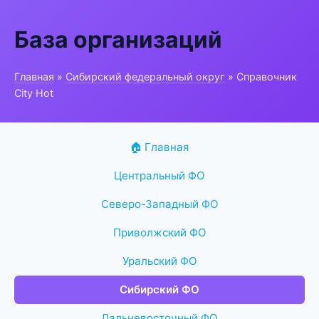
База организаций
Главная
»
Сибирский федеральный округ
» Справочник
City Hot
🏠 Главная
Центральный ФО
Северо-Западный ФО
Приволжский ФО
Уральский ФО
Сибирский ФО
Дальневосточный ФО