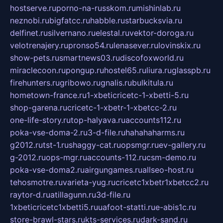
hostserve.ru
porno-na-russkom.ru
mishinlab.ru
neznobi.ru
bigfatcc.ru
habble.ru
starbucksvia.ru
delfinet.ru
silvernano.ru
elestal.ru
vektor-doroga.ru
velotrenajery.ru
pronso54.ru
lenasever.ru
lovinskix.ru
show-pets.ru
smartnews03.ru
discofoxworld.ru
miraclecoon.ru
pongup.ru
hostel65.ru
liura.ru
glasspb.ru
firehunters.ru
gribowo.ru
gnalis.ru
bulkitula.ru
hometown-france.ru
1-xbeticricetc-1-xbetti-5.ru
shop-garena.ru
cricetc-1-xbetr-1-xbetcc-2.ru
one-life-story.ru
top-halyava.ru
accounts112.ru
poka-vse-doma-2.ru
3-d-file.ru
hahahaharms.ru
g2012.ru
tst-1.ru
shaggy-cat.ru
opsmgr.ru
ev-gallery.ru
g-2012.ru
ops-mgr.ru
accounts-112.ru
csm-demo.ru
poka-vse-doma2.ru
airgungames.ru
allseo-host.ru
tehosmotre.ru
varieta-yug.ru
cricetc1xbetr1xbetcc2.ru
raytor-d.ru
atillagunn.ru
3d-file.ru
1xbeticricetc1xbetti5.ru
uafoot-statti.ru
e-abis1c.ru
store-brawl-stars.ru
kts-services.ru
dark-sand.ru