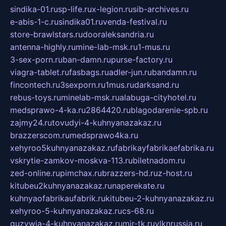
sindika-01.ru
sp-life.ru
x-legion.ru
sib-archives.ru
e-abis-1-c.ru
sindika01.ru
venda-festival.ru
store-brawlstars.ru
dooraleksandria.ru
antenna-highly.ru
mine-lab-msk.ru
1-mus.ru
3-sex-porn.ru
ban-damn.ru
purse-factory.ru
viagra-tablet.ru
fasbags.ru
adler-jun.ru
bandamn.ru
fincontech.ru
3sexporn.ru
1mus.ru
darksand.ru
rebus-toys.ru
minelab-msk.ru
alabuga-cityhotel.ru
medsprawo-4-ka.ru
2864420.ru
blagodarenie-spb.ru
zajmy24.ru
tovudyi-4-kuhnyanazakaz.ru
brazzerscom.ru
medsprawo4ka.ru
xehyroo5kuhnyanazakaz.ru
fabrikayfabrikaefabrika.ru
vskrytie-zamkov-moskva-113.ru
biletnadom.ru
zed-online.ru
pimchax.ru
brazzers-hd.ru
z-host.ru
kitubeu2kuhnyanazakaz.ru
naperekate.ru
kuhnyaofabrikaufabrik.ru
kitubeu-2-kuhnyanazakaz.ru
xehyroo-5-kuhnyanazakaz.ru
cs-68.ru
guzywia-4-kuhnyanazakaz.ru
mir-tk.ru
vlknrussia.ru