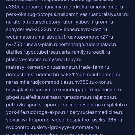
a380club.ru
argentinamia.ru
perkoka.ru
movie-one.ru
perk-oka.ru
g-octopus.ru
sibarchives.ru
andreislyusar.ru
naruto-x.ru
pursefactory.ru
tor-lyubov-i-grom.ru
spayderhed-2022.ru
movieone.ru
evro-dez.ru
webamator.ru
ma-absolut1.ru
avtopomosch27.ru
nv-750.ru
news-plain.ru
nertansaga.ru
delanalad.ru
dizfiles.ru
youtubefree.ru
aria-family.ru
roadli.ru
planeta-samara.ru
mysmartbuy.ru
matrasy-kemerovo.ru
ashanet.ru
trade-farm.ru
dotcustoms.ru
domizbrusa9x12spb.ru
autodamp.ru
narasimha.ru
djcommodities.ru
nv750.ru
x-ton.ru
newsplain.ru
cardvoice.ru
modopaper.ru
manunae.ru
gbget.ru
alfeihavsalnassr.ru
madoma.ru
tajuncos.ru
petrovkasports.ru
porno-online-besplatno.ru
splclub.ru
york-life.ru
doroga-expo.ru
ribery.ru
cleanmedicine.ru
slovar-ivrit.ru
porno-video-besplatno.ru
seks-365.ru
ovucontrol.ru
sloty-igrovyye-avtomaty.ru
ru-industriya.ru
russkoe-porno-besplatno.ru