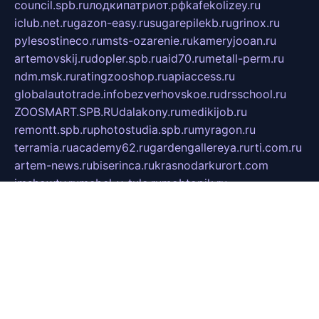
council.spb.ru
лодкипатриот.рф
kafekolizey.ru
iclub.net.ru
gazon-easy.ru
sugarepilekb.ru
grinox.ru
pylesostineco.ru
msts-ozarenie.ru
kameryjooan.ru
artemovskij.ru
dopler.spb.ru
aid70.ru
metall-perm.ru
ndm.msk.ru
ratingzooshop.ru
apiaccess.ru
globalautotrade.info
bezverhovskoe.ru
drsschool.ru
ZOOSMART.SPB.RU
dalakony.ru
medikijob.ru
remontt.spb.ru
photostudia.spb.ru
myragon.ru
terramia.ru
academy62.ru
gardengallereya.ru
rti.com.ru
artem-news.ru
biserinca.ru
krasnodarkurort.com
imshowtv.ru
mebel-v-tule.ru
mobtopik.ru
pcsecurity.net.ru
tool-sib.ru
multimetrunit.ru
sp-tour.ru
fan-cs.ru
santeh-russia.ru
symbian9.net.ru
DSHAIR.RU
tmmotors.spb.ru
xjocuricopii.com
musavtomat.msk.ru
obustrojdom.ru
sovetcik.ru
ybaranovskaya.ru
ppknews.ru
cult-alshei.ru
JAPANRUSSIA.RU
proekciyamebel.ru
imper-finans.ru
rim.org.ru
glamourai.ru
brassminus.ru
zabor-pro.ru
ftn.pp.ru