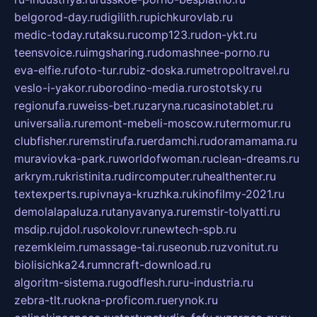
belgorod-day.ru
digilith.ru
pichkurovlab.ru
medic-today.ru
taksu.ru
comp123.ru
don-ykt.ru
teensvoice.ru
imgsharing.ru
domashnee-porno.ru
eva-elfie.ru
foto-tur.ru
biz-doska.ru
metropoltravel.ru
veslo-i-yakor.ru
borodino-media.ru
rostotsky.ru
regionufa.ru
weiss-bet.ru
zaryna.ru
casinotablet.ru
universalia.ru
remont-mebeli-moscow.ru
termomur.ru
clubfisher.ru
remstirufa.ru
erdamchi.ru
doramamama.ru
muraviovka-park.ru
worldofwoman.ru
clean-dreams.ru
arkrym.ru
kristinita.ru
dircomputer.ru
healthenter.ru
textexperts.ru
pivnaya-kruzhka.ru
kinofilmy-2021.ru
demolalapaluza.ru
tanyavanya.ru
remstir-tolyatti.ru
msdip.ru
jdol.ru
sokolovr.ru
newtech-spb.ru
rezemkleim.ru
massage-tai.ru
seonub.ru
zvonitut.ru
biolisichka24.ru
mncraft-download.ru
algoritm-sistema.ru
godflesh.ru
ru-industria.ru
zebra-tlt.ru
okna-proficom.ru
erynok.ru