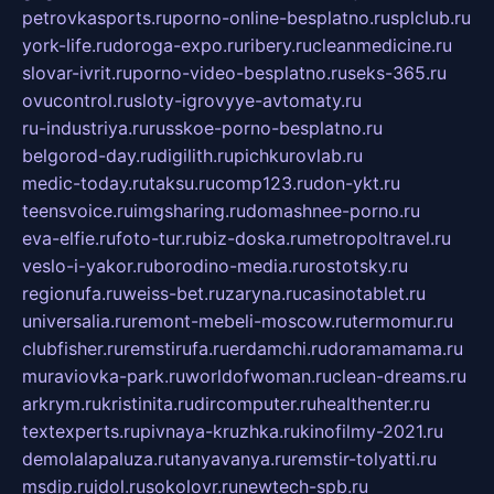
petrovkasports.ru
porno-online-besplatno.ru
splclub.ru
york-life.ru
doroga-expo.ru
ribery.ru
cleanmedicine.ru
slovar-ivrit.ru
porno-video-besplatno.ru
seks-365.ru
ovucontrol.ru
sloty-igrovyye-avtomaty.ru
ru-industriya.ru
russkoe-porno-besplatno.ru
belgorod-day.ru
digilith.ru
pichkurovlab.ru
medic-today.ru
taksu.ru
comp123.ru
don-ykt.ru
teensvoice.ru
imgsharing.ru
domashnee-porno.ru
eva-elfie.ru
foto-tur.ru
biz-doska.ru
metropoltravel.ru
veslo-i-yakor.ru
borodino-media.ru
rostotsky.ru
regionufa.ru
weiss-bet.ru
zaryna.ru
casinotablet.ru
universalia.ru
remont-mebeli-moscow.ru
termomur.ru
clubfisher.ru
remstirufa.ru
erdamchi.ru
doramamama.ru
muraviovka-park.ru
worldofwoman.ru
clean-dreams.ru
arkrym.ru
kristinita.ru
dircomputer.ru
healthenter.ru
textexperts.ru
pivnaya-kruzhka.ru
kinofilmy-2021.ru
demolalapaluza.ru
tanyavanya.ru
remstir-tolyatti.ru
msdip.ru
jdol.ru
sokolovr.ru
newtech-spb.ru