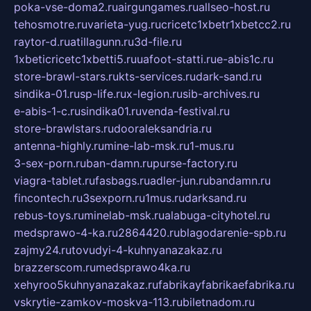
poka-vse-doma2.ru
airgungames.ru
allseo-host.ru
tehosmotre.ru
varieta-yug.ru
cricetc1xbetr1xbetcc2.ru
raytor-d.ru
atillagunn.ru
3d-file.ru
1xbeticricetc1xbetti5.ru
uafoot-statti.ru
e-abis1c.ru
store-brawl-stars.ru
kts-services.ru
dark-sand.ru
sindika-01.ru
sp-life.ru
x-legion.ru
sib-archives.ru
e-abis-1-c.ru
sindika01.ru
venda-festival.ru
store-brawlstars.ru
dooraleksandria.ru
antenna-highly.ru
mine-lab-msk.ru
1-mus.ru
3-sex-porn.ru
ban-damn.ru
purse-factory.ru
viagra-tablet.ru
fasbags.ru
adler-jun.ru
bandamn.ru
fincontech.ru
3sexporn.ru
1mus.ru
darksand.ru
rebus-toys.ru
minelab-msk.ru
alabuga-cityhotel.ru
medsprawo-4-ka.ru
2864420.ru
blagodarenie-spb.ru
zajmy24.ru
tovudyi-4-kuhnyanazakaz.ru
brazzerscom.ru
medsprawo4ka.ru
xehyroo5kuhnyanazakaz.ru
fabrikayfabrikaefabrika.ru
vskrytie-zamkov-moskva-113.ru
biletnadom.ru