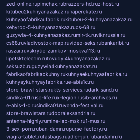
zed-online.ru
pimchax.ru
brazzers-hd.ru
z-host.ru
kitubeu2kuhnyanazakaz.ru
naperekate.ru
kuhnyaofabrikaufabrik.ru
kitubeu-2-kuhnyanazakaz.ru
xehyroo-5-kuhnyanazakaz.ru
cs-68.ru
guzywia-4-kuhnyanazakaz.ru
mir-tk.ru
vlknrussia.ru
cs68.ru
vladivostok-map.ru
video-seks.ru
bankaribi.ru
raszar.ru
vskrytie-zamkov-moskva113.ru
lipetsktelecom.ru
tovudyi4kuhnyanazakaz.ru
seksuzb.ru
guzywia4kuhnyanazakaz.ru
fabrikaofabrikaokuhny.ru
kuhnyaekuhnyaafabrika.ru
kuhnyaykuhnyayfabrika.ru
e-abis1c.ru
store-brawl-stars.ru
kts-services.ru
dark-sand.ru
sindika-01.ru
sp-life.ru
x-legion.ru
sib-archives.ru
e-abis-1-c.ru
sindika01.ru
venda-festival.ru
store-brawlstars.ru
dooraleksandria.ru
antenna-highly.ru
mine-lab-msk.ru
1-mus.ru
3-sex-porn.ru
ban-damn.ru
purse-factory.ru
viagra-tablet.ru
fasbags.ru
adler-jun.ru
bandamn.ru