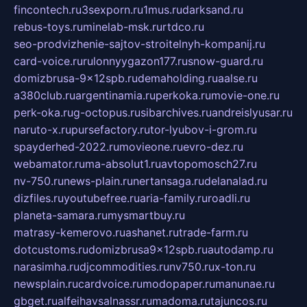
fincontech.ru
3sexporn.ru
1mus.ru
darksand.ru
rebus-toys.ru
minelab-msk.ru
rtdco.ru
seo-prodvizhenie-sajtov-stroitelnyh-kompanij.ru
card-voice.ru
rulonnyygazon177.ru
snow-guard.ru
domizbrusa-9x12spb.ru
demaholding.ru
aalse.ru
a380club.ru
argentinamia.ru
perkoka.ru
movie-one.ru
perk-oka.ru
g-octopus.ru
sibarchives.ru
andreislyusar.ru
naruto-x.ru
pursefactory.ru
tor-lyubov-i-grom.ru
spayderhed-2022.ru
movieone.ru
evro-dez.ru
webamator.ru
ma-absolut1.ru
avtopomosch27.ru
nv-750.ru
news-plain.ru
nertansaga.ru
delanalad.ru
dizfiles.ru
youtubefree.ru
aria-family.ru
roadli.ru
planeta-samara.ru
mysmartbuy.ru
matrasy-kemerovo.ru
ashanet.ru
trade-farm.ru
dotcustoms.ru
domizbrusa9x12spb.ru
autodamp.ru
narasimha.ru
djcommodities.ru
nv750.ru
x-ton.ru
newsplain.ru
cardvoice.ru
modopaper.ru
manunae.ru
gbget.ru
alfeihavsalnassr.ru
madoma.ru
tajuncos.ru