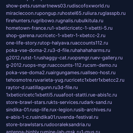
show-pets.ru
smartnews03.ru
discofoxworld.ru
miraclecoon.ru
pongup.ru
hostel65.ru
liura.ru
glasspb.ru
firehunters.ru
gribowo.ru
gnalis.ru
bulkitula.ru
hometown-france.ru
1-xbeticricetc-1-xbetti-5.ru
shop-garena.ru
cricetc-1-xbetr-1-xbetcc-2.ru
one-life-story.ru
top-halyava.ru
accounts112.ru
poka-vse-doma-2.ru
3-d-file.ru
hahahaharms.ru
g2012.ru
tst-1.ru
shaggy-cat.ru
opsmgr.ru
ev-gallery.ru
g-2012.ru
ops-mgr.ru
accounts-112.ru
csm-demo.ru
poka-vse-doma2.ru
airgungames.ru
allseo-host.ru
tehosmotre.ru
varieta-yug.ru
cricetc1xbetr1xbetcc2.ru
raytor-d.ru
atillagunn.ru
3d-file.ru
1xbeticricetc1xbetti5.ru
uafoot-statti.ru
e-abis1c.ru
store-brawl-stars.ru
kts-services.ru
dark-sand.ru
sindika-01.ru
sp-life.ru
x-legion.ru
sib-archives.ru
e-abis-1-c.ru
sindika01.ru
venda-festival.ru
store-brawlstars.ru
dooraleksandria.ru
antenna-highly.ru
mine-lab-msk.ru
1-mus.ru