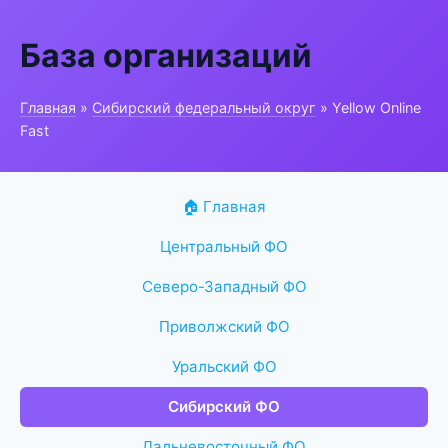
База организаций
Главная
»
Сибирский федеральный округ
» Yellow Online
Fast
🏠 Главная
Центральный ФО
Северо-Западный ФО
Приволжский ФО
Уральский ФО
Сибирский ФО
Дальневосточный ФО