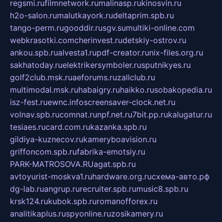
regsmi.ru
filmnetwork.ru
malinasp.ru
kinosvin.ru
h2o-salon.ru
malutkayork.ru
deltaprim.spb.ru
tango-perm.ru
gooddir.ru
sgv.su
multiki-online.com
webkrasotki.com
cherinvest.ru
detskiy-ostrov.ru
ankou.spb.ru
alvesta1.ru
pdf-creator.ru
nix-files.org.ru
sakhatoday.ru
elektrikersymboler.ru
sputnikyes.ru
golf2club.msk.ru
aeforums.ru
zallclub.ru
multimodal.msk.ru
habaigry.ru
haikko.ru
sobakopedia.ru
isz-fest.ru
ewnc.info
screensaver-clock.net.ru
volnav.spb.ru
comnat.ru
npf.net.ru
7bit.pp.ru
kalugatur.ru
tesiaes.ru
card.com.ru
kazanka.spb.ru
gildiya-kuznecov.ru
kameryboavision.ru
griffoncom.spb.ru
fabrika-emotsiy.ru
PARK-MATROSOVA.RU
agat.spb.ru
avtoyurist-moskva1.ru
hardware.org.ru
схема-авто.рф
dg-lab.ru
angrup.ru
recruiter.spb.ru
music8.spb.ru
krsk124.ru
kubok.spb.ru
romanofforex.ru
analitikaplus.ru
spyonline.ru
zosikamery.ru