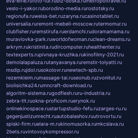
eva-elfie.ru
foto-tur.ru
biz-doska.ru
metropoltravel.ru
veslo-i-yakor.ru
borodino-media.ru
rostotsky.ru
regionufa.ru
weiss-bet.ru
zaryna.ru
casinotablet.ru
universalia.ru
remont-mebeli-moscow.ru
termomur.ru
clubfisher.ru
remstirufa.ru
erdamchi.ru
doramamama.ru
muraviovka-park.ru
worldofwoman.ru
clean-dreams.ru
arkrym.ru
kristinita.ru
dircomputer.ru
healthenter.ru
textexperts.ru
pivnaya-kruzhka.ru
kinofilmy-2021.ru
demolalapaluza.ru
tanyavanya.ru
remstir-tolyatti.ru
msdip.ru
jdol.ru
sokolovr.ru
newtech-spb.ru
rezemkleim.ru
massage-tai.ru
seonub.ru
zvonitut.ru
biolisichka24.ru
mncraft-download.ru
algoritm-sistema.ru
godflesh.ru
ru-industria.ru
zebra-tlt.ru
okna-proficom.ru
erynok.ru
onlinekinospace.ru
startupstudio-fefu.ru
zarges-ru.ru
gegenjustizunrecht.ru
autobalashov.ru
utrovortu.ru
spiski-firm.ru
elara-m.ru
kinomusorka.ru
mkcslava.ru
2bets.ru
vintovoykompressor.ru