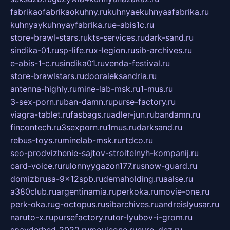
fabrikaofabrikaokuhny.ru
kuhnyaekuhnyaafabrika.ru
kuhnyaykuhnyayfabrika.ru
e-abis1c.ru
store-brawl-stars.ru
kts-services.ru
dark-sand.ru
sindika-01.ru
sp-life.ru
x-legion.ru
sib-archives.ru
e-abis-1-c.ru
sindika01.ru
venda-festival.ru
store-brawlstars.ru
dooraleksandria.ru
antenna-highly.ru
mine-lab-msk.ru
1-mus.ru
3-sex-porn.ru
ban-damn.ru
purse-factory.ru
viagra-tablet.ru
fasbags.ru
adler-jun.ru
bandamn.ru
fincontech.ru
3sexporn.ru
1mus.ru
darksand.ru
rebus-toys.ru
minelab-msk.ru
rtdco.ru
seo-prodvizhenie-sajtov-stroitelnyh-kompanij.ru
card-voice.ru
rulonnyygazon177.ru
snow-guard.ru
domizbrusa-9x12spb.ru
demaholding.ru
aalse.ru
a380club.ru
argentinamia.ru
perkoka.ru
movie-one.ru
perk-oka.ru
g-octopus.ru
sibarchives.ru
andreislyusar.ru
naruto-x.ru
pursefactory.ru
tor-lyubov-i-grom.ru