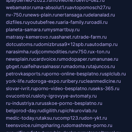
spayderhed-2022.ru
movieone.ru
evro-dez.ru
webamator.ru
ma-absolut1.ru
avtopomosch27.ru
nv-750.ru
news-plain.ru
nertansaga.ru
delanalad.ru
dizfiles.ru
youtubefree.ru
aria-family.ru
roadli.ru
planeta-samara.ru
mysmartbuy.ru
matrasy-kemerovo.ru
ashanet.ru
trade-farm.ru
dotcustoms.ru
domizbrusa9x12spb.ru
autodamp.ru
narasimha.ru
djcommodities.ru
nv750.ru
x-ton.ru
newsplain.ru
cardvoice.ru
modopaper.ru
manunae.ru
gbget.ru
alfeihavsalnassr.ru
madoma.ru
tajuncos.ru
petrovkasports.ru
porno-online-besplatno.ru
splclub.ru
york-life.ru
doroga-expo.ru
ribery.ru
cleanmedicine.ru
slovar-ivrit.ru
porno-video-besplatno.ru
seks-365.ru
ovucontrol.ru
sloty-igrovyye-avtomaty.ru
ru-industriya.ru
russkoe-porno-besplatno.ru
belgorod-day.ru
digilith.ru
pichkurovlab.ru
medic-today.ru
taksu.ru
comp123.ru
don-ykt.ru
teensvoice.ru
imgsharing.ru
domashnee-porno.ru