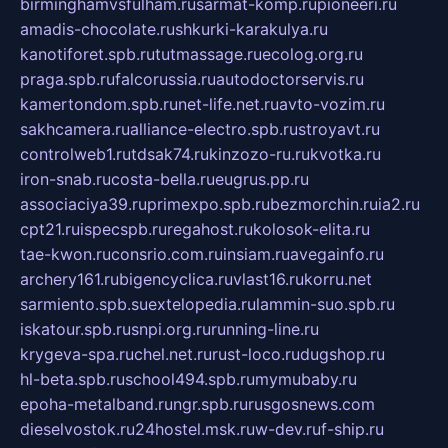
birminghamvsfulham.ru
sarmat-komp.ru
pioneeri.ru
amadis-chocolate.ru
shkurki-karakulya.ru
kanotiforet.spb.ru
tutmassage.ru
ecolog.org.ru
praga.spb.ru
falcorussia.ru
autodoctorservis.ru
kamertondom.spb.ru
net-life.net.ru
avto-vozim.ru
sakhcamera.ru
alliance-electro.spb.ru
stroyavt.ru
controlweb1.ru
tdsak74.ru
kinzozo-ru.ru
kvotka.ru
iron-snab.ru
costa-bella.ru
eugrus.pp.ru
associaciya39.ru
primexpo.spb.ru
bezmorchin.ru
ia2.ru
cpt21.ru
ispecspb.ru
regahost.ru
kolosok-elita.ru
tae-kwon.ru
consrio.com.ru
insiam.ru
avegainfo.ru
archery161.ru
bigencyclica.ru
vlast16.ru
korru.net
sarmiento.spb.su
extelopedia.ru
lammin-suo.spb.ru
iskatour.spb.ru
snpi.org.ru
running-line.ru
krygeva-spa.ru
chel.net.ru
rust-loco.ru
dugshop.ru
hl-beta.spb.ru
school494.spb.ru
mymubaby.ru
epoha-metalband.ru
ngr.spb.ru
rusgosnews.com
dieselvostok.ru
24hostel.msk.ru
w-dev.ru
f-ship.ru