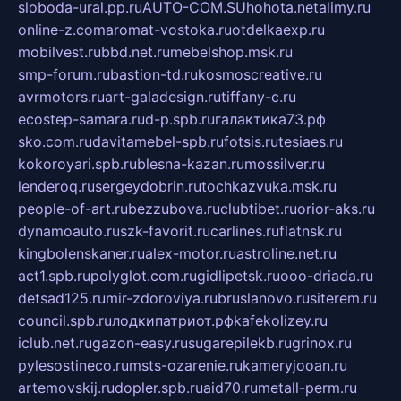
sloboda-ural.pp.ru
AUTO-COM.SU
hohota.net
alimy.ru
online-z.com
aromat-vostoka.ru
otdelkaexp.ru
mobilvest.ru
bbd.net.ru
mebelshop.msk.ru
smp-forum.ru
bastion-td.ru
kosmoscreative.ru
avrmotors.ru
art-galadesign.ru
tiffany-c.ru
ecostep-samara.ru
d-p.spb.ru
галактика73.рф
sko.com.ru
davitamebel-spb.ru
fotsis.ru
tesiaes.ru
kokoroyari.spb.ru
blesna-kazan.ru
mossilver.ru
lenderoq.ru
sergeydobrin.ru
tochkazvuka.msk.ru
people-of-art.ru
bezzubova.ru
clubtibet.ru
orior-aks.ru
dynamoauto.ru
szk-favorit.ru
carlines.ru
flatnsk.ru
kingbolenskaner.ru
alex-motor.ru
astroline.net.ru
act1.spb.ru
polyglot.com.ru
gidlipetsk.ru
ooo-driada.ru
detsad125.ru
mir-zdoroviya.ru
bruslanovo.ru
siterem.ru
council.spb.ru
лодкипатриот.рф
kafekolizey.ru
iclub.net.ru
gazon-easy.ru
sugarepilekb.ru
grinox.ru
pylesostineco.ru
msts-ozarenie.ru
kameryjooan.ru
artemovskij.ru
dopler.spb.ru
aid70.ru
metall-perm.ru