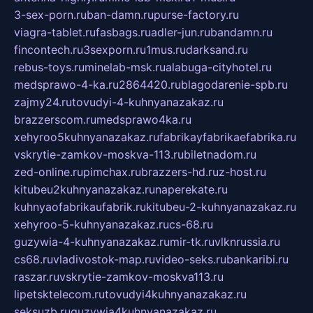
3-sex-porn.ru
ban-damn.ru
purse-factory.ru
viagra-tablet.ru
fasbags.ru
adler-jun.ru
bandamn.ru
fincontech.ru
3sexporn.ru
1mus.ru
darksand.ru
rebus-toys.ru
minelab-msk.ru
alabuga-cityhotel.ru
medsprawo-4-ka.ru
2864420.ru
blagodarenie-spb.ru
zajmy24.ru
tovudyi-4-kuhnyanazakaz.ru
brazzerscom.ru
medsprawo4ka.ru
xehyroo5kuhnyanazakaz.ru
fabrikayfabrikaefabrika.ru
vskrytie-zamkov-moskva-113.ru
biletnadom.ru
zed-online.ru
pimchax.ru
brazzers-hd.ru
z-host.ru
kitubeu2kuhnyanazakaz.ru
naperekate.ru
kuhnyaofabrikaufabrik.ru
kitubeu-2-kuhnyanazakaz.ru
xehyroo-5-kuhnyanazakaz.ru
cs-68.ru
guzywia-4-kuhnyanazakaz.ru
mir-tk.ru
vlknrussia.ru
cs68.ru
vladivostok-map.ru
video-seks.ru
bankaribi.ru
raszar.ru
vskrytie-zamkov-moskva113.ru
lipetsktelecom.ru
tovudyi4kuhnyanazakaz.ru
seksuzb.ru
guzywia4kuhnyanazakaz.ru