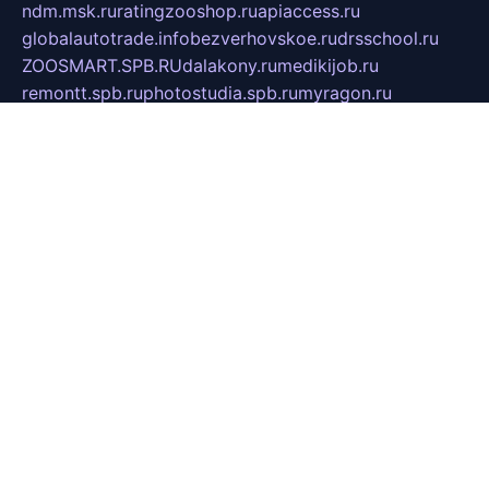
ndm.msk.ru
ratingzooshop.ru
apiaccess.ru
globalautotrade.info
bezverhovskoe.ru
drsschool.ru
ZOOSMART.SPB.RU
dalakony.ru
medikijob.ru
remontt.spb.ru
photostudia.spb.ru
myragon.ru
terramia.ru
academy62.ru
gardengallereya.ru
rti.com.ru
artem-news.ru
biserinca.ru
krasnodarkurort.com
imshowtv.ru
mebel-v-tule.ru
mobtopik.ru
pcsecurity.net.ru
tool-sib.ru
multimetrunit.ru
sp-tour.ru
fan-cs.ru
santeh-russia.ru
symbian9.net.ru
DSHAIR.RU
tmmotors.spb.ru
xjocuricopii.com
musavtomat.msk.ru
obustrojdom.ru
sovetcik.ru
ybaranovskaya.ru
ppknews.ru
cult-alshei.ru
JAPANRUSSIA.RU
proekciyamebel.ru
imper-finans.ru
rim.org.ru
glamourai.ru
brassminus.ru
zabor-pro.ru
ftn.pp.ru
dorogoe58.ru
laimengpacker.ru
kuzova-zapchasti.ru
sageerp.ru
taxodrom.ru
dsrazvitie.ru
hardcity.net.ru
ratinghomegames.ru
topservice25.ru
gubernyan.ru
gtglasslined.ru
ii4.ru
tssport.spb.ru
andorra24.com