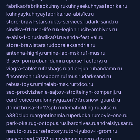
fabrikaofabrikaokuhny.ru
kuhnyaekuhnyaafabrika.ru
kuhnyaykuhnyayfabrika.ru
e-abis1c.ru
store-brawl-stars.ru
kts-services.ru
dark-sand.ru
sindika-01.ru
sp-life.ru
x-legion.ru
sib-archives.ru
e-abis-1-c.ru
sindika01.ru
venda-festival.ru
store-brawlstars.ru
dooraleksandria.ru
antenna-highly.ru
mine-lab-msk.ru
1-mus.ru
3-sex-porn.ru
ban-damn.ru
purse-factory.ru
viagra-tablet.ru
fasbags.ru
adler-jun.ru
bandamn.ru
fincontech.ru
3sexporn.ru
1mus.ru
darksand.ru
rebus-toys.ru
minelab-msk.ru
rtdco.ru
seo-prodvizhenie-sajtov-stroitelnyh-kompanij.ru
card-voice.ru
rulonnyygazon177.ru
snow-guard.ru
domizbrusa-9x12spb.ru
demaholding.ru
aalse.ru
a380club.ru
argentinamia.ru
perkoka.ru
movie-one.ru
perk-oka.ru
g-octopus.ru
sibarchives.ru
andreislyusar.ru
naruto-x.ru
pursefactory.ru
tor-lyubov-i-grom.ru
spayderhed-2022.ru
movieone.ru
evro-dez.ru