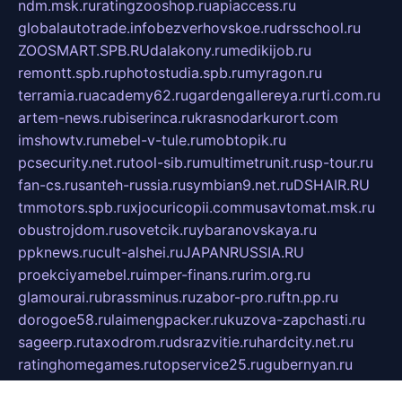
ndm.msk.ru
ratingzooshop.ru
apiaccess.ru
globalautotrade.info
bezverhovskoe.ru
drsschool.ru
ZOOSMART.SPB.RU
dalakony.ru
medikijob.ru
remontt.spb.ru
photostudia.spb.ru
myragon.ru
terramia.ru
academy62.ru
gardengallereya.ru
rti.com.ru
artem-news.ru
biserinca.ru
krasnodarkurort.com
imshowtv.ru
mebel-v-tule.ru
mobtopik.ru
pcsecurity.net.ru
tool-sib.ru
multimetrunit.ru
sp-tour.ru
fan-cs.ru
santeh-russia.ru
symbian9.net.ru
DSHAIR.RU
tmmotors.spb.ru
xjocuricopii.com
musavtomat.msk.ru
obustrojdom.ru
sovetcik.ru
ybaranovskaya.ru
ppknews.ru
cult-alshei.ru
JAPANRUSSIA.RU
proekciyamebel.ru
imper-finans.ru
rim.org.ru
glamourai.ru
brassminus.ru
zabor-pro.ru
ftn.pp.ru
dorogoe58.ru
laimengpacker.ru
kuzova-zapchasti.ru
sageerp.ru
taxodrom.ru
dsrazvitie.ru
hardcity.net.ru
ratinghomegames.ru
topservice25.ru
gubernyan.ru
gtglasslined.ru
ii4.ru
tssport.spb.ru
andorra24.com