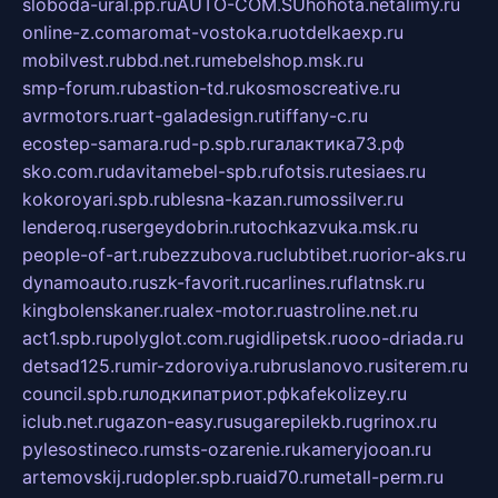
sloboda-ural.pp.ru
AUTO-COM.SU
hohota.net
alimy.ru
online-z.com
aromat-vostoka.ru
otdelkaexp.ru
mobilvest.ru
bbd.net.ru
mebelshop.msk.ru
smp-forum.ru
bastion-td.ru
kosmoscreative.ru
avrmotors.ru
art-galadesign.ru
tiffany-c.ru
ecostep-samara.ru
d-p.spb.ru
галактика73.рф
sko.com.ru
davitamebel-spb.ru
fotsis.ru
tesiaes.ru
kokoroyari.spb.ru
blesna-kazan.ru
mossilver.ru
lenderoq.ru
sergeydobrin.ru
tochkazvuka.msk.ru
people-of-art.ru
bezzubova.ru
clubtibet.ru
orior-aks.ru
dynamoauto.ru
szk-favorit.ru
carlines.ru
flatnsk.ru
kingbolenskaner.ru
alex-motor.ru
astroline.net.ru
act1.spb.ru
polyglot.com.ru
gidlipetsk.ru
ooo-driada.ru
detsad125.ru
mir-zdoroviya.ru
bruslanovo.ru
siterem.ru
council.spb.ru
лодкипатриот.рф
kafekolizey.ru
iclub.net.ru
gazon-easy.ru
sugarepilekb.ru
grinox.ru
pylesostineco.ru
msts-ozarenie.ru
kameryjooan.ru
artemovskij.ru
dopler.spb.ru
aid70.ru
metall-perm.ru