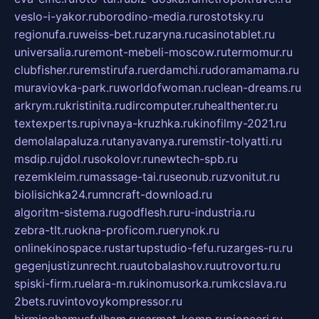
veslo-i-yakor.ru
borodino-media.ru
rostotsky.ru
regionufa.ru
weiss-bet.ru
zaryna.ru
casinotablet.ru
universalia.ru
remont-mebeli-moscow.ru
termomur.ru
clubfisher.ru
remstirufa.ru
erdamchi.ru
doramamama.ru
muraviovka-park.ru
worldofwoman.ru
clean-dreams.ru
arkrym.ru
kristinita.ru
dircomputer.ru
healthenter.ru
textexperts.ru
pivnaya-kruzhka.ru
kinofilmy-2021.ru
demolalapaluza.ru
tanyavanya.ru
remstir-tolyatti.ru
msdip.ru
jdol.ru
sokolovr.ru
newtech-spb.ru
rezemkleim.ru
massage-tai.ru
seonub.ru
zvonitut.ru
biolisichka24.ru
mncraft-download.ru
algoritm-sistema.ru
godflesh.ru
ru-industria.ru
zebra-tlt.ru
okna-proficom.ru
erynok.ru
onlinekinospace.ru
startupstudio-fefu.ru
zarges-ru.ru
gegenjustizunrecht.ru
autobalashov.ru
utrovortu.ru
spiski-firm.ru
elara-m.ru
kinomusorka.ru
mkcslava.ru
2bets.ru
vintovoykompressor.ru
birminghamvsfulham.ru
sarmat-komp.ru
pioneeri.ru