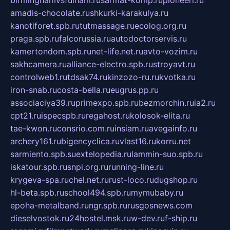
amadis-chocolate.ru
shkurki-karakulya.ru
kanotiforet.spb.ru
tutmassage.ru
ecolog.org.ru
praga.spb.ru
falcorussia.ru
autodoctorservis.ru
kamertondom.spb.ru
net-life.net.ru
avto-vozim.ru
sakhcamera.ru
alliance-electro.spb.ru
stroyavt.ru
controlweb1.ru
tdsak74.ru
kinzozo-ru.ru
kvotka.ru
iron-snab.ru
costa-bella.ru
eugrus.pp.ru
associaciya39.ru
primexpo.spb.ru
bezmorchin.ru
ia2.ru
cpt21.ru
ispecspb.ru
regahost.ru
kolosok-elita.ru
tae-kwon.ru
consrio.com.ru
insiam.ru
avegainfo.ru
archery161.ru
bigencyclica.ru
vlast16.ru
korru.net
sarmiento.spb.su
extelopedia.ru
lammin-suo.spb.ru
iskatour.spb.ru
snpi.org.ru
running-line.ru
krygeva-spa.ru
chel.net.ru
rust-loco.ru
dugshop.ru
hl-beta.spb.ru
school494.spb.ru
mymubaby.ru
epoha-metalband.ru
ngr.spb.ru
rusgosnews.com
dieselvostok.ru
24hostel.msk.ru
w-dev.ru
f-ship.ru