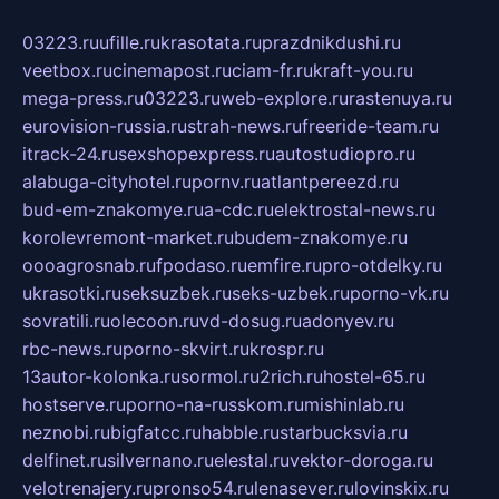
03223.ru
ufille.ru
krasotata.ru
prazdnikdushi.ru
veetbox.ru
cinemapost.ru
ciam-fr.ru
kraft-you.ru
mega-press.ru
03223.ru
web-explore.ru
rastenuya.ru
eurovision-russia.ru
strah-news.ru
freeride-team.ru
itrack-24.ru
sexshopexpress.ru
autostudiopro.ru
alabuga-cityhotel.ru
pornv.ru
atlantpereezd.ru
bud-em-znakomye.ru
a-cdc.ru
elektrostal-news.ru
korolevremont-market.ru
budem-znakomye.ru
oooagrosnab.ru
fpodaso.ru
emfire.ru
pro-otdelky.ru
ukrasotki.ru
seksuzbek.ru
seks-uzbek.ru
porno-vk.ru
sovratili.ru
olecoon.ru
vd-dosug.ru
adonyev.ru
rbc-news.ru
porno-skvirt.ru
krospr.ru
13autor-kolonka.ru
sormol.ru
2rich.ru
hostel-65.ru
hostserve.ru
porno-na-russkom.ru
mishinlab.ru
neznobi.ru
bigfatcc.ru
habble.ru
starbucksvia.ru
delfinet.ru
silvernano.ru
elestal.ru
vektor-doroga.ru
velotrenajery.ru
pronso54.ru
lenasever.ru
lovinskix.ru