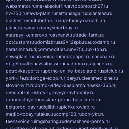
webamator.ru
ma-absolut1.ru
avtopomosch27.ru
nv-750.ru
news-plain.ru
nertansaga.ru
delanalad.ru
dizfiles.ru
youtubefree.ru
aria-family.ru
roadli.ru
planeta-samara.ru
mysmartbuy.ru
matrasy-kemerovo.ru
ashanet.ru
trade-farm.ru
dotcustoms.ru
domizbrusa9x12spb.ru
autodamp.ru
narasimha.ru
djcommodities.ru
nv750.ru
x-ton.ru
newsplain.ru
cardvoice.ru
modopaper.ru
manunae.ru
gbget.ru
alfeihavsalnassr.ru
madoma.ru
tajuncos.ru
petrovkasports.ru
porno-online-besplatno.ru
splclub.ru
york-life.ru
doroga-expo.ru
ribery.ru
cleanmedicine.ru
slovar-ivrit.ru
porno-video-besplatno.ru
seks-365.ru
ovucontrol.ru
sloty-igrovyye-avtomaty.ru
ru-industriya.ru
russkoe-porno-besplatno.ru
belgorod-day.ru
digilith.ru
pichkurovlab.ru
medic-today.ru
taksu.ru
comp123.ru
don-ykt.ru
teensvoice.ru
imgsharing.ru
domashnee-porno.ru
eva-elfie.ru
foto-tur.ru
biz-doska.ru
metropoltravel.ru