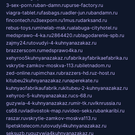
3-sex-porn.ru
ban-damn.ru
purse-factory.ru
viagra-tablet.ru
fasbags.ru
adler-jun.ru
bandamn.ru
fincontech.ru
3sexporn.ru
1mus.ru
darksand.ru
rebus-toys.ru
minelab-msk.ru
alabuga-cityhotel.ru
medsprawo-4-ka.ru
2864420.ru
blagodarenie-spb.ru
zajmy24.ru
tovudyi-4-kuhnyanazakaz.ru
brazzerscom.ru
medsprawo4ka.ru
xehyroo5kuhnyanazakaz.ru
fabrikayfabrikaefabrika.ru
vskrytie-zamkov-moskva-113.ru
biletnadom.ru
zed-online.ru
pimchax.ru
brazzers-hd.ru
z-host.ru
kitubeu2kuhnyanazakaz.ru
naperekate.ru
kuhnyaofabrikaufabrik.ru
kitubeu-2-kuhnyanazakaz.ru
xehyroo-5-kuhnyanazakaz.ru
cs-68.ru
guzywia-4-kuhnyanazakaz.ru
mir-tk.ru
vlknrussia.ru
cs68.ru
vladivostok-map.ru
video-seks.ru
bankaribi.ru
raszar.ru
vskrytie-zamkov-moskva113.ru
lipetsktelecom.ru
tovudyi4kuhnyanazakaz.ru
seksuzb.ru
guzywia4kuhnyanazakaz.ru