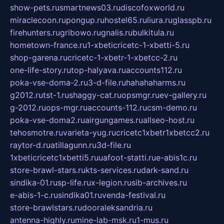
show-pets.ru
smartnews03.ru
discofoxworld.ru
miraclecoon.ru
pongup.ru
hostel65.ru
liura.ru
glasspb.ru
firehunters.ru
gribowo.ru
gnalis.ru
bulkitula.ru
hometown-france.ru
1-xbeticricetc-1-xbetti-5.ru
shop-garena.ru
cricetc-1-xbetr-1-xbetcc-2.ru
one-life-story.ru
top-halyava.ru
accounts112.ru
poka-vse-doma-2.ru
3-d-file.ru
hahahaharms.ru
g2012.ru
tst-1.ru
shaggy-cat.ru
opsmgr.ru
ev-gallery.ru
g-2012.ru
ops-mgr.ru
accounts-112.ru
csm-demo.ru
poka-vse-doma2.ru
airgungames.ru
allseo-host.ru
tehosmotre.ru
varieta-yug.ru
cricetc1xbetr1xbetcc2.ru
raytor-d.ru
atillagunn.ru
3d-file.ru
1xbeticricetc1xbetti5.ru
uafoot-statti.ru
e-abis1c.ru
store-brawl-stars.ru
kts-services.ru
dark-sand.ru
sindika-01.ru
sp-life.ru
x-legion.ru
sib-archives.ru
e-abis-1-c.ru
sindika01.ru
venda-festival.ru
store-brawlstars.ru
dooraleksandria.ru
antenna-highly.ru
mine-lab-msk.ru
1-mus.ru