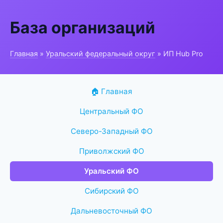
База организаций
Главная
»
Уральский федеральный округ
» ИП Hub Pro
🏠 Главная
Центральный ФО
Северо-Западный ФО
Приволжский ФО
Уральский ФО
Сибирский ФО
Дальневосточный ФО