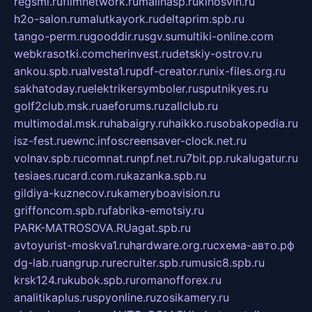
regsmi.ru
filmnetwork.ru
malinasp.ru
kinosvin.ru
h2o-salon.ru
malutkayork.ru
deltaprim.spb.ru
tango-perm.ru
gooddir.ru
sgv.su
multiki-online.com
webkrasotki.com
cherinvest.ru
detskiy-ostrov.ru
ankou.spb.ru
alvesta1.ru
pdf-creator.ru
nix-files.org.ru
sakhatoday.ru
elektrikersymboler.ru
sputnikyes.ru
golf2club.msk.ru
aeforums.ru
zallclub.ru
multimodal.msk.ru
habaigry.ru
haikko.ru
sobakopedia.ru
isz-fest.ru
ewnc.info
screensaver-clock.net.ru
volnav.spb.ru
comnat.ru
npf.net.ru
7bit.pp.ru
kalugatur.ru
tesiaes.ru
card.com.ru
kazanka.spb.ru
gildiya-kuznecov.ru
kameryboavision.ru
griffoncom.spb.ru
fabrika-emotsiy.ru
PARK-MATROSOVA.RU
agat.spb.ru
avtoyurist-moskva1.ru
hardware.org.ru
схема-авто.рф
dg-lab.ru
angrup.ru
recruiter.spb.ru
music8.spb.ru
krsk124.ru
kubok.spb.ru
romanofforex.ru
analitikaplus.ru
spyonline.ru
zosikamery.ru