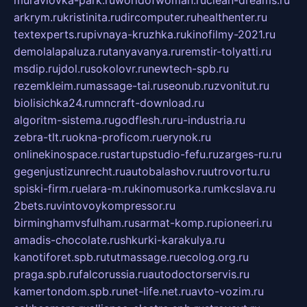
muraviovka-park.ru
worldofwoman.ru
clean-dreams.ru
arkrym.ru
kristinita.ru
dircomputer.ru
healthenter.ru
textexperts.ru
pivnaya-kruzhka.ru
kinofilmy-2021.ru
demolalapaluza.ru
tanyavanya.ru
remstir-tolyatti.ru
msdip.ru
jdol.ru
sokolovr.ru
newtech-spb.ru
rezemkleim.ru
massage-tai.ru
seonub.ru
zvonitut.ru
biolisichka24.ru
mncraft-download.ru
algoritm-sistema.ru
godflesh.ru
ru-industria.ru
zebra-tlt.ru
okna-proficom.ru
erynok.ru
onlinekinospace.ru
startupstudio-fefu.ru
zarges-ru.ru
gegenjustizunrecht.ru
autobalashov.ru
utrovortu.ru
spiski-firm.ru
elara-m.ru
kinomusorka.ru
mkcslava.ru
2bets.ru
vintovoykompressor.ru
birminghamvsfulham.ru
sarmat-komp.ru
pioneeri.ru
amadis-chocolate.ru
shkurki-karakulya.ru
kanotiforet.spb.ru
tutmassage.ru
ecolog.org.ru
praga.spb.ru
falcorussia.ru
autodoctorservis.ru
kamertondom.spb.ru
net-life.net.ru
avto-vozim.ru