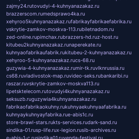
zajmy24.ru
tovudyi-4-kuhnyanazakaz.ru
brazzerscom.ru
medsprawo4ka.ru
xehyroo5kuhnyanazakaz.ru
fabrikayfabrikaefabrika.ru
vskrytie-zamkov-moskva-113.ru
biletnadom.ru
zed-online.ru
pimchax.ru
brazzers-hd.ru
z-host.ru
kitubeu2kuhnyanazakaz.ru
naperekate.ru
kuhnyaofabrikaufabrik.ru
kitubeu-2-kuhnyanazakaz.ru
xehyroo-5-kuhnyanazakaz.ru
cs-68.ru
guzywia-4-kuhnyanazakaz.ru
mir-tk.ru
vlknrussia.ru
cs68.ru
vladivostok-map.ru
video-seks.ru
bankaribi.ru
raszar.ru
vskrytie-zamkov-moskva113.ru
lipetsktelecom.ru
tovudyi4kuhnyanazakaz.ru
seksuzb.ru
guzywia4kuhnyanazakaz.ru
fabrikaofabrikaokuhny.ru
kuhnyaekuhnyaafabrika.ru
kuhnyaykuhnyayfabrika.ru
e-abis1c.ru
store-brawl-stars.ru
kts-services.ru
dark-sand.ru
sindika-01.ru
sp-life.ru
x-legion.ru
sib-archives.ru
e-abis-1-c.ru
sindika01.ru
venda-festival.ru