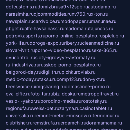
dotcustoms.ru
domizbrusa9x12spb.ru
autodamp.ru
narasimha.ru
djcommodities.ru
nv750.ru
x-ton.ru
newsplain.ru
cardvoice.ru
modopaper.ru
manunae.ru
gbget.ru
alfeihavsalnassr.ru
madoma.ru
tajuncos.ru
petrovkasports.ru
porno-online-besplatno.ru
splclub.ru
york-life.ru
doroga-expo.ru
ribery.ru
cleanmedicine.ru
slovar-ivrit.ru
porno-video-besplatno.ru
seks-365.ru
ovucontrol.ru
sloty-igrovyye-avtomaty.ru
ru-industriya.ru
russkoe-porno-besplatno.ru
belgorod-day.ru
digilith.ru
pichkurovlab.ru
medic-today.ru
taksu.ru
comp123.ru
don-ykt.ru
teensvoice.ru
imgsharing.ru
domashnee-porno.ru
eva-elfie.ru
foto-tur.ru
biz-doska.ru
metropoltravel.ru
veslo-i-yakor.ru
borodino-media.ru
rostotsky.ru
regionufa.ru
weiss-bet.ru
zaryna.ru
casinotablet.ru
universalia.ru
remont-mebeli-moscow.ru
termomur.ru
clubfisher.ru
remstirufa.ru
erdamchi.ru
doramamama.ru