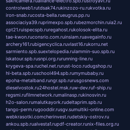
sakhcamera.ru
alliance-electro.spb.ru
stroyavt.ru
controlweb1.ru
tdsak74.ru
kinzozo-ru.ru
kvotka.ru
iron-snab.ru
costa-bella.ru
eugrus.pp.ru
associaciya39.ru
primexpo.spb.ru
bezmorchin.ru
ia2.ru
cpt21.ru
ispecspb.ru
regahost.ru
kolosok-elita.ru
tae-kwon.ru
consrio.com.ru
insiam.ru
avegainfo.ru
archery161.ru
bigencyclica.ru
vlast16.ru
korru.net
sarmiento.spb.su
extelopedia.ru
lammin-suo.spb.ru
iskatour.spb.ru
snpi.org.ru
running-line.ru
krygeva-spa.ru
chel.net.ru
rust-loco.ru
dugshop.ru
hl-beta.spb.ru
school494.spb.ru
mymubaby.ru
epoha-metalband.ru
ngr.spb.ru
rusgosnews.com
dieselvostok.ru
24hostel.msk.ru
w-dev.ru
f-ship.ru
regsmi.ru
filmnetwork.ru
malinasp.ru
kinosvin.ru
h2o-salon.ru
malutkayork.ru
deltaprim.spb.ru
tango-perm.ru
gooddir.ru
sgv.su
multiki-online.com
webkrasotki.com
cherinvest.ru
detskiy-ostrov.ru
ankou.spb.ru
alvesta1.ru
pdf-creator.ru
nix-files.org.ru