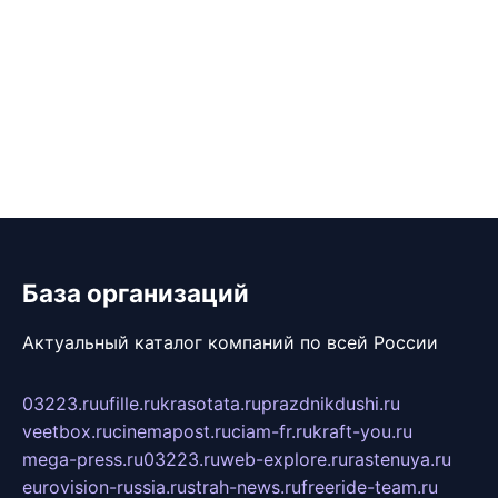
База организаций
Актуальный каталог компаний по всей России
03223.ru
ufille.ru
krasotata.ru
prazdnikdushi.ru
veetbox.ru
cinemapost.ru
ciam-fr.ru
kraft-you.ru
mega-press.ru
03223.ru
web-explore.ru
rastenuya.ru
eurovision-russia.ru
strah-news.ru
freeride-team.ru