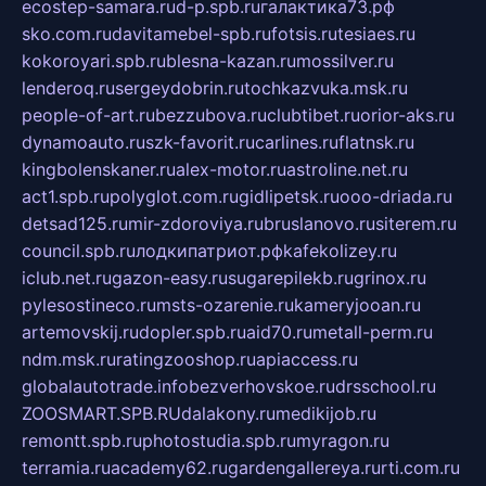
ecostep-samara.ru
d-p.spb.ru
галактика73.рф
sko.com.ru
davitamebel-spb.ru
fotsis.ru
tesiaes.ru
kokoroyari.spb.ru
blesna-kazan.ru
mossilver.ru
lenderoq.ru
sergeydobrin.ru
tochkazvuka.msk.ru
people-of-art.ru
bezzubova.ru
clubtibet.ru
orior-aks.ru
dynamoauto.ru
szk-favorit.ru
carlines.ru
flatnsk.ru
kingbolenskaner.ru
alex-motor.ru
astroline.net.ru
act1.spb.ru
polyglot.com.ru
gidlipetsk.ru
ooo-driada.ru
detsad125.ru
mir-zdoroviya.ru
bruslanovo.ru
siterem.ru
council.spb.ru
лодкипатриот.рф
kafekolizey.ru
iclub.net.ru
gazon-easy.ru
sugarepilekb.ru
grinox.ru
pylesostineco.ru
msts-ozarenie.ru
kameryjooan.ru
artemovskij.ru
dopler.spb.ru
aid70.ru
metall-perm.ru
ndm.msk.ru
ratingzooshop.ru
apiaccess.ru
globalautotrade.info
bezverhovskoe.ru
drsschool.ru
ZOOSMART.SPB.RU
dalakony.ru
medikijob.ru
remontt.spb.ru
photostudia.spb.ru
myragon.ru
terramia.ru
academy62.ru
gardengallereya.ru
rti.com.ru