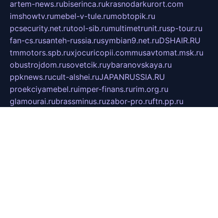
artem-news.ru
biserinca.ru
krasnodarkurort.com
imshowtv.ru
mebel-v-tule.ru
mobtopik.ru
pcsecurity.net.ru
tool-sib.ru
multimetrunit.ru
sp-tour.ru
fan-cs.ru
santeh-russia.ru
symbian9.net.ru
DSHAIR.RU
tmmotors.spb.ru
xjocuricopii.com
musavtomat.msk.ru
obustrojdom.ru
sovetcik.ru
ybaranovskaya.ru
ppknews.ru
cult-alshei.ru
JAPANRUSSIA.RU
proekciyamebel.ru
imper-finans.ru
rim.org.ru
glamourai.ru
brassminus.ru
zabor-pro.ru
ftn.pp.ru
dorogoe58.ru
laimengpacker.ru
kuzova-zapchasti.ru
sageerp.ru
taxodrom.ru
dsrazvitie.ru
hardcity.net.ru
ratinghomegames.ru
topservice25.ru
gubernyan.ru
gtglasslined.ru
ii4.ru
tssport.spb.ru
andorra24.com
blackwallstreet.ru
oboimos.ru
optim-doors.com.ru
ikuch.ru
nycr.org.ru
npa21.ru
vremya-ch.spb.ru
desert000.ru
ivtorgi.ru
ifiori.ru
catalog-statei.ru
dcv.org.ru
spetsmaster174.ru
ipkameryhiseeu.ru
dum26.ru
ruspol.spb.ru
fr-opendp.ru
kam-solnyshko.ru