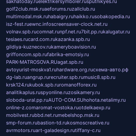
sakhatoday.ru
elektrikersymboler.ru
sputnikyes.ru
golf2club.msk.ru
aeforums.ru
zallclub.ru
multimodal.msk.ru
habaigry.ru
haikko.ru
sobakopedia.ru
isz-fest.ru
ewnc.info
screensaver-clock.net.ru
volnav.spb.ru
comnat.ru
npf.net.ru
7bit.pp.ru
kalugatur.ru
tesiaes.ru
card.com.ru
kazanka.spb.ru
gildiya-kuznecov.ru
kameryboavision.ru
griffoncom.spb.ru
fabrika-emotsiy.ru
PARK-MATROSOVA.RU
agat.spb.ru
avtoyurist-moskva1.ru
hardware.org.ru
схема-авто.рф
dg-lab.ru
angrup.ru
recruiter.spb.ru
music8.spb.ru
krsk124.ru
kubok.spb.ru
romanofforex.ru
analitikaplus.ru
spyonline.ru
zosikamery.ru
sloboda-ural.pp.ru
AUTO-COM.SU
hohota.net
alimy.ru
online-z.com
aromat-vostoka.ru
otdelkaexp.ru
mobilvest.ru
bbd.net.ru
mebelshop.msk.ru
smp-forum.ru
bastion-td.ru
kosmoscreative.ru
avrmotors.ru
art-galadesign.ru
tiffany-c.ru