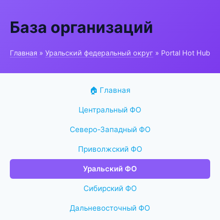
База организаций
Главная
»
Уральский федеральный округ
» Portal Hot Hub
🏠 Главная
Центральный ФО
Северо-Западный ФО
Приволжский ФО
Уральский ФО
Сибирский ФО
Дальневосточный ФО