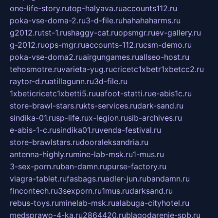
one-life-story.ru
top-halyava.ru
accounts112.ru
poka-vse-doma-2.ru
3-d-file.ru
hahahaharms.ru
g2012.ru
tst-1.ru
shaggy-cat.ru
opsmgr.ru
ev-gallery.ru
g-2012.ru
ops-mgr.ru
accounts-112.ru
csm-demo.ru
poka-vse-doma2.ru
airgungames.ru
allseo-host.ru
tehosmotre.ru
varieta-yug.ru
cricetc1xbetr1xbetcc2.ru
raytor-d.ru
atillagunn.ru
3d-file.ru
1xbeticricetc1xbetti5.ru
uafoot-statti.ru
e-abis1c.ru
store-brawl-stars.ru
kts-services.ru
dark-sand.ru
sindika-01.ru
sp-life.ru
x-legion.ru
sib-archives.ru
e-abis-1-c.ru
sindika01.ru
venda-festival.ru
store-brawlstars.ru
dooraleksandria.ru
antenna-highly.ru
mine-lab-msk.ru
1-mus.ru
3-sex-porn.ru
ban-damn.ru
purse-factory.ru
viagra-tablet.ru
fasbags.ru
adler-jun.ru
bandamn.ru
fincontech.ru
3sexporn.ru
1mus.ru
darksand.ru
rebus-toys.ru
minelab-msk.ru
alabuga-cityhotel.ru
medsprawo-4-ka.ru
2864420.ru
blagodarenie-spb.ru