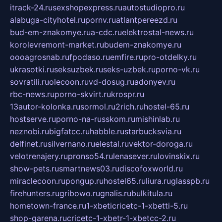
itrack-24.ru
sexshopexpress.ru
autostudiopro.ru
alabuga-cityhotel.ru
pornv.ru
atlantpereezd.ru
bud-em-znakomye.ru
a-cdc.ru
elektrostal-news.ru
korolevremont-market.ru
budem-znakomye.ru
oooagrosnab.ru
fpodaso.ru
emfire.ru
pro-otdelky.ru
ukrasotki.ru
seksuzbek.ru
seks-uzbek.ru
porno-vk.ru
sovratili.ru
olecoon.ru
vd-dosug.ru
adonyev.ru
rbc-news.ru
porno-skvirt.ru
krospr.ru
13autor-kolonka.ru
sormol.ru
2rich.ru
hostel-65.ru
hostserve.ru
porno-na-russkom.ru
mishinlab.ru
neznobi.ru
bigfatcc.ru
habble.ru
starbucksvia.ru
delfinet.ru
silvernano.ru
elestal.ru
vektor-doroga.ru
velotrenajery.ru
pronso54.ru
lenasever.ru
lovinskix.ru
show-pets.ru
smartnews03.ru
discofoxworld.ru
miraclecoon.ru
pongup.ru
hostel65.ru
liura.ru
glasspb.ru
firehunters.ru
gribowo.ru
gnalis.ru
bulkitula.ru
hometown-france.ru
1-xbeticricetc-1-xbetti-5.ru
shop-garena.ru
cricetc-1-xbetr-1-xbetcc-2.ru