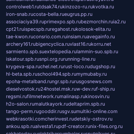
controlweb1.ru
tdsak74.ru
kinzozo-ru.ru
kvotka.ru
iron-snab.ru
costa-bella.ru
eugrus.pp.ru
associaciya39.ru
primexpo.spb.ru
bezmorchin.ru
ia2.ru
cpt21.ru
ispecspb.ru
regahost.ru
kolosok-elita.ru
tae-kwon.ru
consrio.com.ru
insiam.ru
avegainfo.ru
archery161.ru
bigencyclica.ru
vlast16.ru
korru.net
sarmiento.spb.su
extelopedia.ru
lammin-suo.spb.ru
iskatour.spb.ru
snpi.org.ru
running-line.ru
krygeva-spa.ru
chel.net.ru
rust-loco.ru
dugshop.ru
hl-beta.spb.ru
school494.spb.ru
mymubaby.ru
epoha-metalband.ru
ngr.spb.ru
rusgosnews.com
dieselvostok.ru
24hostel.msk.ru
w-dev.ru
f-ship.ru
regsmi.ru
filmnetwork.ru
malinasp.ru
kinosvin.ru
h2o-salon.ru
malutkayork.ru
deltaprim.spb.ru
tango-perm.ru
gooddir.ru
sgv.su
multiki-online.com
webkrasotki.com
cherinvest.ru
detskiy-ostrov.ru
ankou.spb.ru
alvesta1.ru
pdf-creator.ru
nix-files.org.ru
sakhatoday.ru
elektrikersymboler.ru
sputnikyes.ru