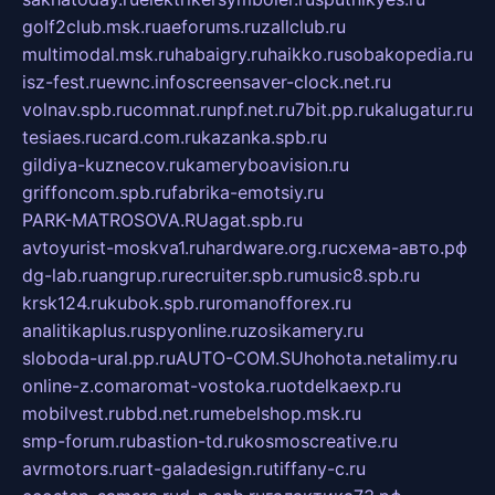
golf2club.msk.ru
aeforums.ru
zallclub.ru
multimodal.msk.ru
habaigry.ru
haikko.ru
sobakopedia.ru
isz-fest.ru
ewnc.info
screensaver-clock.net.ru
volnav.spb.ru
comnat.ru
npf.net.ru
7bit.pp.ru
kalugatur.ru
tesiaes.ru
card.com.ru
kazanka.spb.ru
gildiya-kuznecov.ru
kameryboavision.ru
griffoncom.spb.ru
fabrika-emotsiy.ru
PARK-MATROSOVA.RU
agat.spb.ru
avtoyurist-moskva1.ru
hardware.org.ru
схема-авто.рф
dg-lab.ru
angrup.ru
recruiter.spb.ru
music8.spb.ru
krsk124.ru
kubok.spb.ru
romanofforex.ru
analitikaplus.ru
spyonline.ru
zosikamery.ru
sloboda-ural.pp.ru
AUTO-COM.SU
hohota.net
alimy.ru
online-z.com
aromat-vostoka.ru
otdelkaexp.ru
mobilvest.ru
bbd.net.ru
mebelshop.msk.ru
smp-forum.ru
bastion-td.ru
kosmoscreative.ru
avrmotors.ru
art-galadesign.ru
tiffany-c.ru