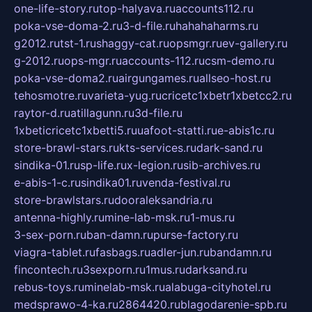
one-life-story.ru
top-halyava.ru
accounts112.ru
poka-vse-doma-2.ru
3-d-file.ru
hahahaharms.ru
g2012.ru
tst-1.ru
shaggy-cat.ru
opsmgr.ru
ev-gallery.ru
g-2012.ru
ops-mgr.ru
accounts-112.ru
csm-demo.ru
poka-vse-doma2.ru
airgungames.ru
allseo-host.ru
tehosmotre.ru
varieta-yug.ru
cricetc1xbetr1xbetcc2.ru
raytor-d.ru
atillagunn.ru
3d-file.ru
1xbeticricetc1xbetti5.ru
uafoot-statti.ru
e-abis1c.ru
store-brawl-stars.ru
kts-services.ru
dark-sand.ru
sindika-01.ru
sp-life.ru
x-legion.ru
sib-archives.ru
e-abis-1-c.ru
sindika01.ru
venda-festival.ru
store-brawlstars.ru
dooraleksandria.ru
antenna-highly.ru
mine-lab-msk.ru
1-mus.ru
3-sex-porn.ru
ban-damn.ru
purse-factory.ru
viagra-tablet.ru
fasbags.ru
adler-jun.ru
bandamn.ru
fincontech.ru
3sexporn.ru
1mus.ru
darksand.ru
rebus-toys.ru
minelab-msk.ru
alabuga-cityhotel.ru
medsprawo-4-ka.ru
2864420.ru
blagodarenie-spb.ru