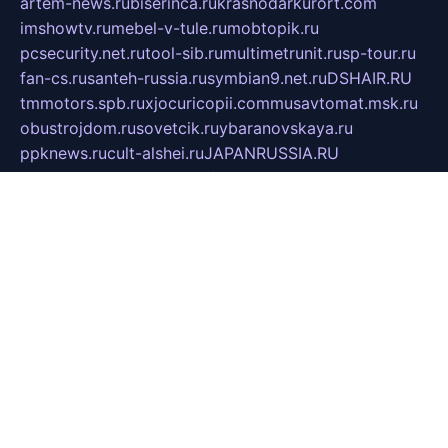
artem-news.ru
biserinca.ru
krasnodarkurort.com
imshowtv.ru
mebel-v-tule.ru
mobtopik.ru
pcsecurity.net.ru
tool-sib.ru
multimetrunit.ru
sp-tour.ru
fan-cs.ru
santeh-russia.ru
symbian9.net.ru
DSHAIR.RU
tmmotors.spb.ru
xjocuricopii.com
musavtomat.msk.ru
obustrojdom.ru
sovetcik.ru
ybaranovskaya.ru
ppknews.ru
cult-alshei.ru
JAPANRUSSIA.RU
proekciyamebel.ru
imper-finans.ru
rim.org.ru
glamourai.ru
brassminus.ru
zabor-pro.ru
ftn.pp.ru
dorogoe58.ru
laimengpacker.ru
kuzova-zapchasti.ru
sageerp.ru
taxodrom.ru
dsrazvitie.ru
hardcity.net.ru
ratinghomegames.ru
topservice25.ru
gubernyan.ru
gtglasslined.ru
ii4.ru
tssport.spb.ru
andorra24.com
blackwallstreet.ru
oboimos.ru
optim-doors.com.ru
ikuch.ru
nycr.org.ru
npa21.ru
vremya-ch.spb.ru
desert000.ru
ivtorgi.ru
ifiori.ru
catalog-statei.ru
dcv.org.ru
spetsmaster174.ru
ipkameryhiseeu.ru
dum26.ru
ruspol.spb.ru
fr-opendp.ru
kam-solnyshko.ru