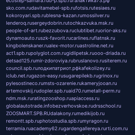
ecostep-samara.ru
d-p.spb.ru
галактика73.рф
sko.com.ru
davitamebel-spb.ru
fotsis.ru
tesiaes.ru
kokoroyari.spb.ru
blesna-kazan.ru
mossilver.ru
lenderoq.ru
sergeydobrin.ru
tochkazvuka.msk.ru
people-of-art.ru
bezzubova.ru
clubtibet.ru
orior-aks.ru
dynamoauto.ru
szk-favorit.ru
carlines.ru
flatnsk.ru
kingbolenskaner.ru
alex-motor.ru
astroline.net.ru
act1.spb.ru
polyglot.com.ru
gidlipetsk.ru
ooo-driada.ru
detsad125.ru
mir-zdoroviya.ru
bruslanovo.ru
siterem.ru
council.spb.ru
лодкипатриот.рф
kafekolizey.ru
iclub.net.ru
gazon-easy.ru
sugarepilekb.ru
grinox.ru
pylesostineco.ru
msts-ozarenie.ru
kameryjooan.ru
artemovskij.ru
dopler.spb.ru
aid70.ru
metall-perm.ru
ndm.msk.ru
ratingzooshop.ru
apiaccess.ru
globalautotrade.info
bezverhovskoe.ru
drsschool.ru
ZOOSMART.SPB.RU
dalakony.ru
medikijob.ru
remontt.spb.ru
photostudia.spb.ru
myragon.ru
terramia.ru
academy62.ru
gardengallereya.ru
rti.com.ru