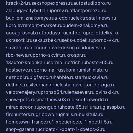
itrack-24.ru
sexshopexpress.ru
autostudiopro.ru
alabuga-cityhotel.ru
pornv.ru
atlantpereezd.ru
bud-em-znakomye.ru
a-cdc.ru
elektrostal-news.ru
korolevremont-market.ru
budem-znakomye.ru
oooagrosnab.ru
fpodaso.ru
emfire.ru
pro-otdelky.ru
ukrasotki.ru
seksuzbek.ru
seks-uzbek.ru
porno-vk.ru
sovratili.ru
olecoon.ru
vd-dosug.ru
adonyev.ru
rbc-news.ru
porno-skvirt.ru
krospr.ru
13autor-kolonka.ru
sormol.ru
2rich.ru
hostel-65.ru
hostserve.ru
porno-na-russkom.ru
mishinlab.ru
neznobi.ru
bigfatcc.ru
habble.ru
starbucksvia.ru
delfinet.ru
silvernano.ru
elestal.ru
vektor-doroga.ru
velotrenajery.ru
pronso54.ru
lenasever.ru
lovinskix.ru
show-pets.ru
smartnews03.ru
discofoxworld.ru
miraclecoon.ru
pongup.ru
hostel65.ru
liura.ru
glasspb.ru
firehunters.ru
gribowo.ru
gnalis.ru
bulkitula.ru
hometown-france.ru
1-xbeticricetc-1-xbetti-5.ru
shop-garena.ru
cricetc-1-xbetr-1-xbetcc-2.ru