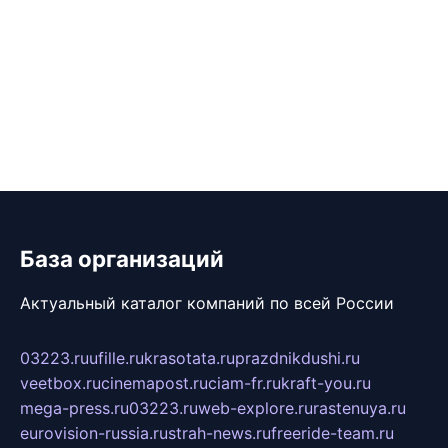
База организаций
Актуальный каталог компаний по всей России
03223.ru
ufille.ru
krasotata.ru
prazdnikdushi.ru
veetbox.ru
cinemapost.ru
ciam-fr.ru
kraft-you.ru
mega-press.ru
03223.ru
web-explore.ru
rastenuya.ru
eurovision-russia.ru
strah-news.ru
freeride-team.ru