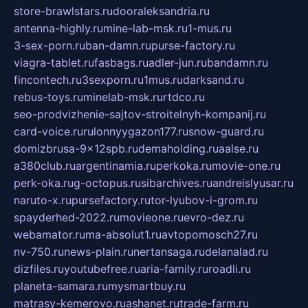
store-brawlstars.ru
dooraleksandria.ru
antenna-highly.ru
mine-lab-msk.ru
1-mus.ru
3-sex-porn.ru
ban-damn.ru
purse-factory.ru
viagra-tablet.ru
fasbags.ru
adler-jun.ru
bandamn.ru
fincontech.ru
3sexporn.ru
1mus.ru
darksand.ru
rebus-toys.ru
minelab-msk.ru
rtdco.ru
seo-prodvizhenie-sajtov-stroitelnyh-kompanij.ru
card-voice.ru
rulonnyygazon177.ru
snow-guard.ru
domizbrusa-9x12spb.ru
demaholding.ru
aalse.ru
a380club.ru
argentinamia.ru
perkoka.ru
movie-one.ru
perk-oka.ru
g-octopus.ru
sibarchives.ru
andreislyusar.ru
naruto-x.ru
pursefactory.ru
tor-lyubov-i-grom.ru
spayderhed-2022.ru
movieone.ru
evro-dez.ru
webamator.ru
ma-absolut1.ru
avtopomosch27.ru
nv-750.ru
news-plain.ru
nertansaga.ru
delanalad.ru
dizfiles.ru
youtubefree.ru
aria-family.ru
roadli.ru
planeta-samara.ru
mysmartbuy.ru
matrasy-kemerovo.ru
ashanet.ru
trade-farm.ru