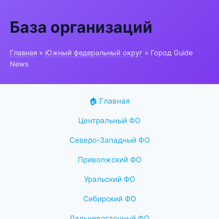
База организаций
Главная
»
Южный федеральный округ
» Город Guide
News
🏠 Главная
Центральный ФО
Северо-Западный ФО
Приволжский ФО
Уральский ФО
Сибирский ФО
Дальневосточный ФО