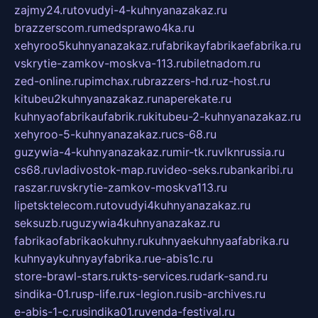
zajmy24.ru
tovudyi-4-kuhnyanazakaz.ru
brazzerscom.ru
medsprawo4ka.ru
xehyroo5kuhnyanazakaz.ru
fabrikayfabrikaefabrika.ru
vskrytie-zamkov-moskva-113.ru
biletnadom.ru
zed-online.ru
pimchax.ru
brazzers-hd.ru
z-host.ru
kitubeu2kuhnyanazakaz.ru
naperekate.ru
kuhnyaofabrikaufabrik.ru
kitubeu-2-kuhnyanazakaz.ru
xehyroo-5-kuhnyanazakaz.ru
cs-68.ru
guzywia-4-kuhnyanazakaz.ru
mir-tk.ru
vlknrussia.ru
cs68.ru
vladivostok-map.ru
video-seks.ru
bankaribi.ru
raszar.ru
vskrytie-zamkov-moskva113.ru
lipetsktelecom.ru
tovudyi4kuhnyanazakaz.ru
seksuzb.ru
guzywia4kuhnyanazakaz.ru
fabrikaofabrikaokuhny.ru
kuhnyaekuhnyaafabrika.ru
kuhnyaykuhnyayfabrika.ru
e-abis1c.ru
store-brawl-stars.ru
kts-services.ru
dark-sand.ru
sindika-01.ru
sp-life.ru
x-legion.ru
sib-archives.ru
e-abis-1-c.ru
sindika01.ru
venda-festival.ru