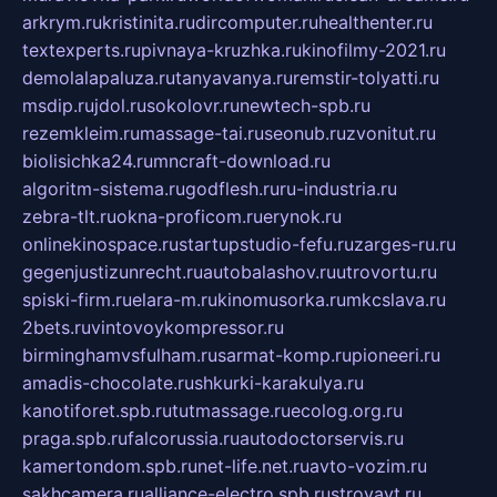
arkrym.ru
kristinita.ru
dircomputer.ru
healthenter.ru
textexperts.ru
pivnaya-kruzhka.ru
kinofilmy-2021.ru
demolalapaluza.ru
tanyavanya.ru
remstir-tolyatti.ru
msdip.ru
jdol.ru
sokolovr.ru
newtech-spb.ru
rezemkleim.ru
massage-tai.ru
seonub.ru
zvonitut.ru
biolisichka24.ru
mncraft-download.ru
algoritm-sistema.ru
godflesh.ru
ru-industria.ru
zebra-tlt.ru
okna-proficom.ru
erynok.ru
onlinekinospace.ru
startupstudio-fefu.ru
zarges-ru.ru
gegenjustizunrecht.ru
autobalashov.ru
utrovortu.ru
spiski-firm.ru
elara-m.ru
kinomusorka.ru
mkcslava.ru
2bets.ru
vintovoykompressor.ru
birminghamvsfulham.ru
sarmat-komp.ru
pioneeri.ru
amadis-chocolate.ru
shkurki-karakulya.ru
kanotiforet.spb.ru
tutmassage.ru
ecolog.org.ru
praga.spb.ru
falcorussia.ru
autodoctorservis.ru
kamertondom.spb.ru
net-life.net.ru
avto-vozim.ru
sakhcamera.ru
alliance-electro.spb.ru
stroyavt.ru