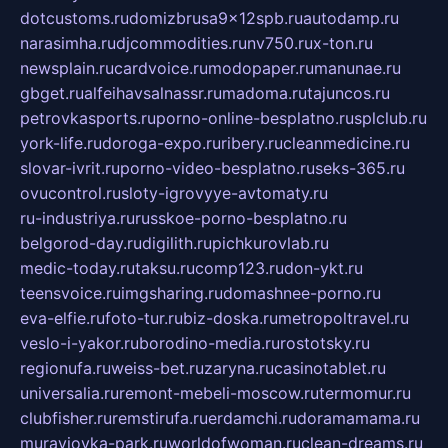
dotcustoms.ru
domizbrusa9x12spb.ru
autodamp.ru
narasimha.ru
djcommodities.ru
nv750.ru
x-ton.ru
newsplain.ru
cardvoice.ru
modopaper.ru
manunae.ru
gbget.ru
alfeihavsalnassr.ru
madoma.ru
tajuncos.ru
petrovkasports.ru
porno-online-besplatno.ru
splclub.ru
york-life.ru
doroga-expo.ru
ribery.ru
cleanmedicine.ru
slovar-ivrit.ru
porno-video-besplatno.ru
seks-365.ru
ovucontrol.ru
sloty-igrovyye-avtomaty.ru
ru-industriya.ru
russkoe-porno-besplatno.ru
belgorod-day.ru
digilith.ru
pichkurovlab.ru
medic-today.ru
taksu.ru
comp123.ru
don-ykt.ru
teensvoice.ru
imgsharing.ru
domashnee-porno.ru
eva-elfie.ru
foto-tur.ru
biz-doska.ru
metropoltravel.ru
veslo-i-yakor.ru
borodino-media.ru
rostotsky.ru
regionufa.ru
weiss-bet.ru
zaryna.ru
casinotablet.ru
universalia.ru
remont-mebeli-moscow.ru
termomur.ru
clubfisher.ru
remstirufa.ru
erdamchi.ru
doramamama.ru
muraviovka-park.ru
worldofwoman.ru
clean-dreams.ru