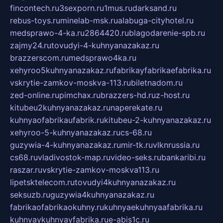
fincontech.ru
3sexporn.ru
1mus.ru
darksand.ru
rebus-toys.ru
minelab-msk.ru
alabuga-cityhotel.ru
medsprawo-4-ka.ru
2864420.ru
blagodarenie-spb.ru
zajmy24.ru
tovudyi-4-kuhnyanazakaz.ru
brazzerscom.ru
medsprawo4ka.ru
xehyroo5kuhnyanazakaz.ru
fabrikayfabrikaefabrika.ru
vskrytie-zamkov-moskva-113.ru
biletnadom.ru
zed-online.ru
pimchax.ru
brazzers-hd.ru
z-host.ru
kitubeu2kuhnyanazakaz.ru
naperekate.ru
kuhnyaofabrikaufabrik.ru
kitubeu-2-kuhnyanazakaz.ru
xehyroo-5-kuhnyanazakaz.ru
cs-68.ru
guzywia-4-kuhnyanazakaz.ru
mir-tk.ru
vlknrussia.ru
cs68.ru
vladivostok-map.ru
video-seks.ru
bankaribi.ru
raszar.ru
vskrytie-zamkov-moskva113.ru
lipetsktelecom.ru
tovudyi4kuhnyanazakaz.ru
seksuzb.ru
guzywia4kuhnyanazakaz.ru
fabrikaofabrikaokuhny.ru
kuhnyaekuhnyaafabrika.ru
kuhnyaykuhnyayfabrika.ru
e-abis1c.ru