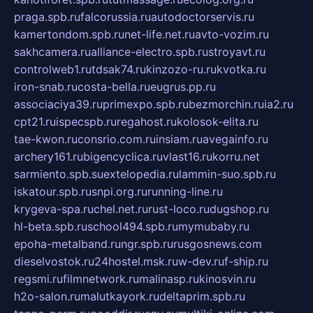
praga.spb.ru
falcorussia.ru
autodoctorservis.ru
kamertondom.spb.ru
net-life.net.ru
avto-vozim.ru
sakhcamera.ru
alliance-electro.spb.ru
stroyavt.ru
controlweb1.ru
tdsak74.ru
kinzozo-ru.ru
kvotka.ru
iron-snab.ru
costa-bella.ru
eugrus.pp.ru
associaciya39.ru
primexpo.spb.ru
bezmorchin.ru
ia2.ru
cpt21.ru
ispecspb.ru
regahost.ru
kolosok-elita.ru
tae-kwon.ru
consrio.com.ru
insiam.ru
avegainfo.ru
archery161.ru
bigencyclica.ru
vlast16.ru
korru.net
sarmiento.spb.su
extelopedia.ru
lammin-suo.spb.ru
iskatour.spb.ru
snpi.org.ru
running-line.ru
krygeva-spa.ru
chel.net.ru
rust-loco.ru
dugshop.ru
hl-beta.spb.ru
school494.spb.ru
mymubaby.ru
epoha-metalband.ru
ngr.spb.ru
rusgosnews.com
dieselvostok.ru
24hostel.msk.ru
w-dev.ru
f-ship.ru
regsmi.ru
filmnetwork.ru
malinasp.ru
kinosvin.ru
h2o-salon.ru
malutkayork.ru
deltaprim.spb.ru