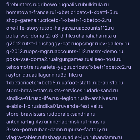
firehunters.ru
gribowo.ru
gnalis.ru
bulkitula.ru
hometown-france.ru
1-xbeticricetc-1-xbetti-5.ru
shop-garena.ru
cricetc-1-xbetr-1-xbetcc-2.ru
one-life-story.ru
top-halyava.ru
accounts112.ru
poka-vse-doma-2.ru
3-d-file.ru
hahahaharms.ru
g2012.ru
tst-1.ru
shaggy-cat.ru
opsmgr.ru
ev-gallery.ru
g-2012.ru
ops-mgr.ru
accounts-112.ru
csm-demo.ru
poka-vse-doma2.ru
airgungames.ru
allseo-host.ru
tehosmotre.ru
varieta-yug.ru
cricetc1xbetr1xbetcc2.ru
raytor-d.ru
atillagunn.ru
3d-file.ru
1xbeticricetc1xbetti5.ru
uafoot-statti.ru
e-abis1c.ru
store-brawl-stars.ru
kts-services.ru
dark-sand.ru
sindika-01.ru
sp-life.ru
x-legion.ru
sib-archives.ru
e-abis-1-c.ru
sindika01.ru
venda-festival.ru
store-brawlstars.ru
dooraleksandria.ru
antenna-highly.ru
mine-lab-msk.ru
1-mus.ru
3-sex-porn.ru
ban-damn.ru
purse-factory.ru
viagra-tablet.ru
fasbags.ru
adler-jun.ru
bandamn.ru