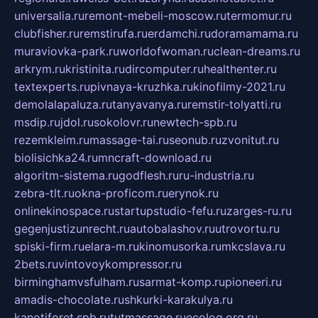
universalia.ru
remont-mebeli-moscow.ru
termomur.ru
clubfisher.ru
remstirufa.ru
erdamchi.ru
doramamama.ru
muraviovka-park.ru
worldofwoman.ru
clean-dreams.ru
arkrym.ru
kristinita.ru
dircomputer.ru
healthenter.ru
textexperts.ru
pivnaya-kruzhka.ru
kinofilmy-2021.ru
demolalapaluza.ru
tanyavanya.ru
remstir-tolyatti.ru
msdip.ru
jdol.ru
sokolovr.ru
newtech-spb.ru
rezemkleim.ru
massage-tai.ru
seonub.ru
zvonitut.ru
biolisichka24.ru
mncraft-download.ru
algoritm-sistema.ru
godflesh.ru
ru-industria.ru
zebra-tlt.ru
okna-proficom.ru
erynok.ru
onlinekinospace.ru
startupstudio-fefu.ru
zarges-ru.ru
gegenjustizunrecht.ru
autobalashov.ru
utrovortu.ru
spiski-firm.ru
elara-m.ru
kinomusorka.ru
mkcslava.ru
2bets.ru
vintovoykompressor.ru
birminghamvsfulham.ru
sarmat-komp.ru
pioneeri.ru
amadis-chocolate.ru
shkurki-karakulya.ru
kanotiforet.spb.ru
tutmassage.ru
ecolog.org.ru