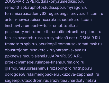
ZOOSMART.SPB.RU
dalakony.ru
medikijob.ru
remontt.spb.ru
photostudia.spb.ru
myragon.ru
terramia.ru
academy62.ru
gardengallereya.ru
rti.com.ru
artem-news.ru
biserinca.ru
krasnodarkurort.com
imshowtv.ru
mebel-v-tule.ru
mobtopik.ru
pcsecurity.net.ru
tool-sib.ru
multimetrunit.ru
sp-tour.ru
fan-cs.ru
santeh-russia.ru
symbian9.net.ru
DSHAIR.RU
tmmotors.spb.ru
xjocuricopii.com
musavtomat.msk.ru
obustrojdom.ru
sovetcik.ru
ybaranovskaya.ru
ppknews.ru
cult-alshei.ru
JAPANRUSSIA.RU
proekciyamebel.ru
imper-finans.ru
rim.org.ru
glamourai.ru
brassminus.ru
zabor-pro.ru
ftn.pp.ru
dorogoe58.ru
laimengpacker.ru
kuzova-zapchasti.ru
sageerp.ru
taxodrom.ru
dsrazvitie.ru
hardcity.net.ru
ratinghomegames.ru
topservice25.ru
gubernyan.ru
gtglasslined.ru
ii4.ru
tssport.spb.ru
andorra24.com
blackwallstreet.ru
oboimos.ru
optim-doors.com.ru
ikuch.ru
nycr.org.ru
npa21.ru
vremya-ch.spb.ru