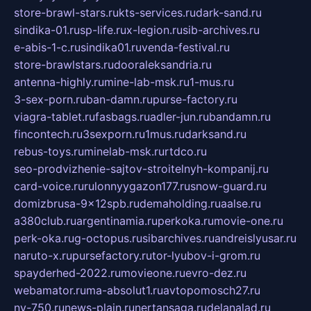
store-brawl-stars.ru
kts-services.ru
dark-sand.ru
sindika-01.ru
sp-life.ru
x-legion.ru
sib-archives.ru
e-abis-1-c.ru
sindika01.ru
venda-festival.ru
store-brawlstars.ru
dooraleksandria.ru
antenna-highly.ru
mine-lab-msk.ru
1-mus.ru
3-sex-porn.ru
ban-damn.ru
purse-factory.ru
viagra-tablet.ru
fasbags.ru
adler-jun.ru
bandamn.ru
fincontech.ru
3sexporn.ru
1mus.ru
darksand.ru
rebus-toys.ru
minelab-msk.ru
rtdco.ru
seo-prodvizhenie-sajtov-stroitelnyh-kompanij.ru
card-voice.ru
rulonnyygazon177.ru
snow-guard.ru
domizbrusa-9x12spb.ru
demaholding.ru
aalse.ru
a380club.ru
argentinamia.ru
perkoka.ru
movie-one.ru
perk-oka.ru
g-octopus.ru
sibarchives.ru
andreislyusar.ru
naruto-x.ru
pursefactory.ru
tor-lyubov-i-grom.ru
spayderhed-2022.ru
movieone.ru
evro-dez.ru
webamator.ru
ma-absolut1.ru
avtopomosch27.ru
nv-750.ru
news-plain.ru
nertansaga.ru
delanalad.ru