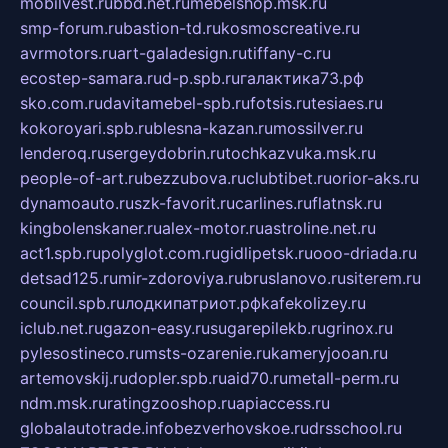
mobilvest.ru
bbd.net.ru
mebelshop.msk.ru
smp-forum.ru
bastion-td.ru
kosmoscreative.ru
avrmotors.ru
art-galadesign.ru
tiffany-c.ru
ecostep-samara.ru
d-p.spb.ru
галактика73.рф
sko.com.ru
davitamebel-spb.ru
fotsis.ru
tesiaes.ru
kokoroyari.spb.ru
blesna-kazan.ru
mossilver.ru
lenderoq.ru
sergeydobrin.ru
tochkazvuka.msk.ru
people-of-art.ru
bezzubova.ru
clubtibet.ru
orior-aks.ru
dynamoauto.ru
szk-favorit.ru
carlines.ru
flatnsk.ru
kingbolenskaner.ru
alex-motor.ru
astroline.net.ru
act1.spb.ru
polyglot.com.ru
gidlipetsk.ru
ooo-driada.ru
detsad125.ru
mir-zdoroviya.ru
bruslanovo.ru
siterem.ru
council.spb.ru
лодкипатриот.рф
kafekolizey.ru
iclub.net.ru
gazon-easy.ru
sugarepilekb.ru
grinox.ru
pylesostineco.ru
msts-ozarenie.ru
kameryjooan.ru
artemovskij.ru
dopler.spb.ru
aid70.ru
metall-perm.ru
ndm.msk.ru
ratingzooshop.ru
apiaccess.ru
globalautotrade.info
bezverhovskoe.ru
drsschool.ru