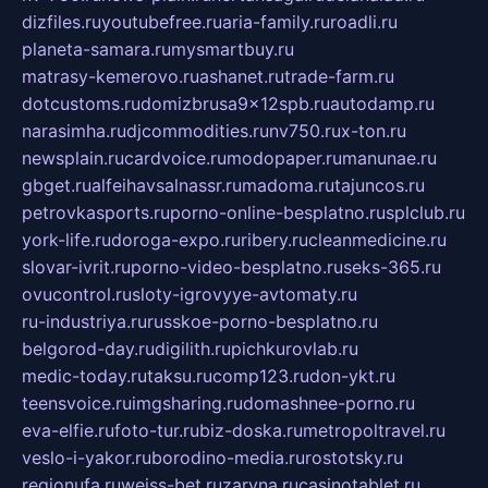
dizfiles.ru
youtubefree.ru
aria-family.ru
roadli.ru
planeta-samara.ru
mysmartbuy.ru
matrasy-kemerovo.ru
ashanet.ru
trade-farm.ru
dotcustoms.ru
domizbrusa9x12spb.ru
autodamp.ru
narasimha.ru
djcommodities.ru
nv750.ru
x-ton.ru
newsplain.ru
cardvoice.ru
modopaper.ru
manunae.ru
gbget.ru
alfeihavsalnassr.ru
madoma.ru
tajuncos.ru
petrovkasports.ru
porno-online-besplatno.ru
splclub.ru
york-life.ru
doroga-expo.ru
ribery.ru
cleanmedicine.ru
slovar-ivrit.ru
porno-video-besplatno.ru
seks-365.ru
ovucontrol.ru
sloty-igrovyye-avtomaty.ru
ru-industriya.ru
russkoe-porno-besplatno.ru
belgorod-day.ru
digilith.ru
pichkurovlab.ru
medic-today.ru
taksu.ru
comp123.ru
don-ykt.ru
teensvoice.ru
imgsharing.ru
domashnee-porno.ru
eva-elfie.ru
foto-tur.ru
biz-doska.ru
metropoltravel.ru
veslo-i-yakor.ru
borodino-media.ru
rostotsky.ru
regionufa.ru
weiss-bet.ru
zaryna.ru
casinotablet.ru