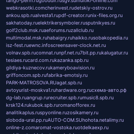
tango-perm.ru
gooddir.ru
sgv.su
multiki-online.com
webkrasotki.com
cherinvest.ru
detskiy-ostrov.ru
ankou.spb.ru
alvesta1.ru
pdf-creator.ru
nix-files.org.ru
sakhatoday.ru
elektrikersymboler.ru
sputnikyes.ru
golf2club.msk.ru
aeforums.ru
zallclub.ru
multimodal.msk.ru
habaigry.ru
haikko.ru
sobakopedia.ru
isz-fest.ru
ewnc.info
screensaver-clock.net.ru
volnav.spb.ru
comnat.ru
npf.net.ru
7bit.pp.ru
kalugatur.ru
tesiaes.ru
card.com.ru
kazanka.spb.ru
gildiya-kuznecov.ru
kameryboavision.ru
griffoncom.spb.ru
fabrika-emotsiy.ru
PARK-MATROSOVA.RU
agat.spb.ru
avtoyurist-moskva1.ru
hardware.org.ru
схема-авто.рф
dg-lab.ru
angrup.ru
recruiter.spb.ru
music8.spb.ru
krsk124.ru
kubok.spb.ru
romanofforex.ru
analitikaplus.ru
spyonline.ru
zosikamery.ru
sloboda-ural.pp.ru
AUTO-COM.SU
hohota.net
alimy.ru
online-z.com
aromat-vostoka.ru
otdelkaexp.ru