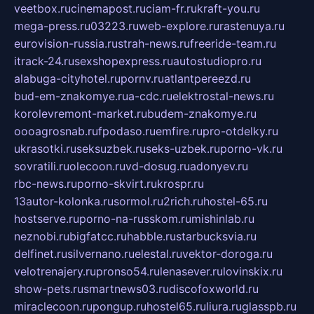
veetbox.ru
cinemapost.ru
ciam-fr.ru
kraft-you.ru
mega-press.ru
03223.ru
web-explore.ru
rastenuya.ru
eurovision-russia.ru
strah-news.ru
freeride-team.ru
itrack-24.ru
sexshopexpress.ru
autostudiopro.ru
alabuga-cityhotel.ru
pornv.ru
atlantpereezd.ru
bud-em-znakomye.ru
a-cdc.ru
elektrostal-news.ru
korolevremont-market.ru
budem-znakomye.ru
oooagrosnab.ru
fpodaso.ru
emfire.ru
pro-otdelky.ru
ukrasotki.ru
seksuzbek.ru
seks-uzbek.ru
porno-vk.ru
sovratili.ru
olecoon.ru
vd-dosug.ru
adonyev.ru
rbc-news.ru
porno-skvirt.ru
krospr.ru
13autor-kolonka.ru
sormol.ru
2rich.ru
hostel-65.ru
hostserve.ru
porno-na-russkom.ru
mishinlab.ru
neznobi.ru
bigfatcc.ru
habble.ru
starbucksvia.ru
delfinet.ru
silvernano.ru
elestal.ru
vektor-doroga.ru
velotrenajery.ru
pronso54.ru
lenasever.ru
lovinskix.ru
show-pets.ru
smartnews03.ru
discofoxworld.ru
miraclecoon.ru
pongup.ru
hostel65.ru
liura.ru
glasspb.ru