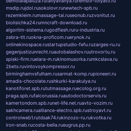
demolalapaluza.ru
tanyavanya.ru
remstir-tolyatti.ru
msdip.ru
jdol.ru
sokolovr.ru
newtech-spb.ru
rezemkleim.ru
massage-tai.ru
seonub.ru
zvonitut.ru
biolisichka24.ru
mncraft-download.ru
algoritm-sistema.ru
godflesh.ru
ru-industria.ru
zebra-tlt.ru
okna-proficom.ru
erynok.ru
onlinekinospace.ru
startupstudio-fefu.ru
zarges-ru.ru
gegenjustizunrecht.ru
autobalashov.ru
utrovortu.ru
spiski-firm.ru
elara-m.ru
kinomusorka.ru
mkcslava.ru
2bets.ru
vintovoykompressor.ru
birminghamvsfulham.ru
sarmat-komp.ru
pioneeri.ru
amadis-chocolate.ru
shkurki-karakulya.ru
kanotiforet.spb.ru
tutmassage.ru
ecolog.org.ru
praga.spb.ru
falcorussia.ru
autodoctorservis.ru
kamertondom.spb.ru
net-life.net.ru
avto-vozim.ru
sakhcamera.ru
alliance-electro.spb.ru
stroyavt.ru
controlweb1.ru
tdsak74.ru
kinzozo-ru.ru
kvotka.ru
iron-snab.ru
costa-bella.ru
eugrus.pp.ru