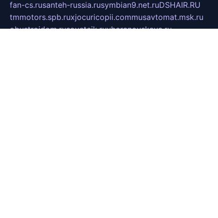
fan-cs.ru
santeh-russia.ru
symbian9.net.ru
DSHAIR.RU
tmmotors.spb.ru
xjocuricopii.com
musavtomat.msk.ru
obustrojdom.ru
sovetcik.ru
ybaranovskaya.ru
ppknews.ru
cult-alshei.ru
JAPANRUSSIA.RU
proekciyamebel.ru
imper-finans.ru
rim.org.ru
glamourai.ru
brassminus.ru
zabor-pro.ru
ftn.pp.ru
dorogoe58.ru
laimengpacker.ru
kuzova-zapchasti.ru
sageerp.ru
taxodrom.ru
dsrazvitie.ru
hardcity.net.ru
ratinghomegames.ru
topservice25.ru
gubernyan.ru
gtglasslined.ru
ii4.ru
tssport.spb.ru
andorra24.com
blackwallstreet.ru
oboimos.ru
optim-doors.com.ru
ikuch.ru
nycr.org.ru
npa21.ru
vremya-ch.spb.ru
desert000.ru
ivtorgi.ru
ifiori.ru
catalog-statei.ru
dcv.org.ru
spetsmaster174.ru
ipkameryhiseeu.ru
dum26.ru
ruspol.spb.ru
fr-opendp.ru
kam-solnyshko.ru
cheyenne-arapaho.ru
sevzapmetal.spb.ru
ted-lapidus.spb.ru
parasite-eliminator.ru
sigma-complete.ru
modernworld.ru
dama-moda.ru