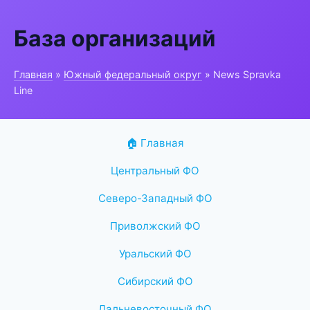
База организаций
Главная
»
Южный федеральный округ
» News Spravka
Line
🏠 Главная
Центральный ФО
Северо-Западный ФО
Приволжский ФО
Уральский ФО
Сибирский ФО
Дальневосточный ФО