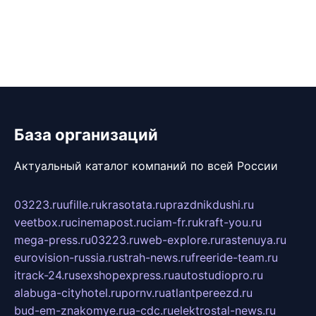
База организаций
Актуальный каталог компаний по всей России
03223.ru
ufille.ru
krasotata.ru
prazdnikdushi.ru
veetbox.ru
cinemapost.ru
ciam-fr.ru
kraft-you.ru
mega-press.ru
03223.ru
web-explore.ru
rastenuya.ru
eurovision-russia.ru
strah-news.ru
freeride-team.ru
itrack-24.ru
sexshopexpress.ru
autostudiopro.ru
alabuga-cityhotel.ru
pornv.ru
atlantpereezd.ru
bud-em-znakomye.ru
a-cdc.ru
elektrostal-news.ru