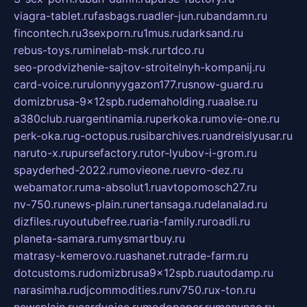
viagra-tablet.ru
fasbags.ru
adler-jun.ru
bandamn.ru
fincontech.ru
3sexporn.ru
1mus.ru
darksand.ru
rebus-toys.ru
minelab-msk.ru
rtdco.ru
seo-prodvizhenie-sajtov-stroitelnyh-kompanij.ru
card-voice.ru
rulonnyygazon177.ru
snow-guard.ru
domizbrusa-9x12spb.ru
demaholding.ru
aalse.ru
a380club.ru
argentinamia.ru
perkoka.ru
movie-one.ru
perk-oka.ru
g-octopus.ru
sibarchives.ru
andreislyusar.ru
naruto-x.ru
pursefactory.ru
tor-lyubov-i-grom.ru
spayderhed-2022.ru
movieone.ru
evro-dez.ru
webamator.ru
ma-absolut1.ru
avtopomosch27.ru
nv-750.ru
news-plain.ru
nertansaga.ru
delanalad.ru
dizfiles.ru
youtubefree.ru
aria-family.ru
roadli.ru
planeta-samara.ru
mysmartbuy.ru
matrasy-kemerovo.ru
ashanet.ru
trade-farm.ru
dotcustoms.ru
domizbrusa9x12spb.ru
autodamp.ru
narasimha.ru
djcommodities.ru
nv750.ru
x-ton.ru
newsplain.ru
cardvoice.ru
modopaper.ru
manunae.ru