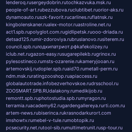
lenderoq.ru
sergeydobrin.ru
tochkazvuka.msk.ru
people-of-art.ru
bezzubova.ru
clubtibet.ru
orior-aks.ru
dynamoauto.ru
szk-favorit.ru
carlines.ru
flatnsk.ru
kingbolenskaner.ru
alex-motor.ru
astroline.net.ru
act1.spb.ru
polyglot.com.ru
gidlipetsk.ru
ooo-driada.ru
detsad125.ru
mir-zdoroviya.ru
bruslanovo.ru
siterem.ru
council.spb.ru
лодкипатриот.рф
kafekolizey.ru
iclub.net.ru
gazon-easy.ru
sugarepilekb.ru
grinox.ru
pylesostineco.ru
msts-ozarenie.ru
kameryjooan.ru
artemovskij.ru
dopler.spb.ru
aid70.ru
metall-perm.ru
ndm.msk.ru
ratingzooshop.ru
apiaccess.ru
globalautotrade.info
bezverhovskoe.ru
drsschool.ru
ZOOSMART.SPB.RU
dalakony.ru
medikijob.ru
remontt.spb.ru
photostudia.spb.ru
myragon.ru
terramia.ru
academy62.ru
gardengallereya.ru
rti.com.ru
artem-news.ru
biserinca.ru
krasnodarkurort.com
imshowtv.ru
mebel-v-tule.ru
mobtopik.ru
pcsecurity.net.ru
tool-sib.ru
multimetrunit.ru
sp-tour.ru