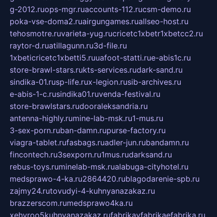
g-2012.ru
ops-mgr.ru
accounts-112.ru
csm-demo.ru
poka-vse-doma2.ru
airgungames.ru
allseo-host.ru
tehosmotre.ru
varieta-yug.ru
cricetc1xbetr1xbetcc2.ru
raytor-d.ru
atillagunn.ru
3d-file.ru
1xbeticricetc1xbetti5.ru
uafoot-statti.ru
e-abis1c.ru
store-brawl-stars.ru
kts-services.ru
dark-sand.ru
sindika-01.ru
sp-life.ru
x-legion.ru
sib-archives.ru
e-abis-1-c.ru
sindika01.ru
venda-festival.ru
store-brawlstars.ru
dooraleksandria.ru
antenna-highly.ru
mine-lab-msk.ru
1-mus.ru
3-sex-porn.ru
ban-damn.ru
purse-factory.ru
viagra-tablet.ru
fasbags.ru
adler-jun.ru
bandamn.ru
fincontech.ru
3sexporn.ru
1mus.ru
darksand.ru
rebus-toys.ru
minelab-msk.ru
alabuga-cityhotel.ru
medsprawo-4-ka.ru
2864420.ru
blagodarenie-spb.ru
zajmy24.ru
tovudyi-4-kuhnyanazakaz.ru
brazzerscom.ru
medsprawo4ka.ru
xehyroo5kuhnyanazakaz.ru
fabrikayfabrikaefabrika.ru