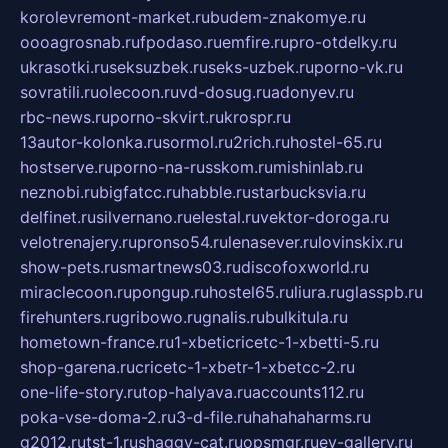
korolevremont-market.ru
budem-znakomye.ru
oooagrosnab.ru
fpodaso.ru
emfire.ru
pro-otdelky.ru
ukrasotki.ru
seksuzbek.ru
seks-uzbek.ru
porno-vk.ru
sovratili.ru
olecoon.ru
vd-dosug.ru
adonyev.ru
rbc-news.ru
porno-skvirt.ru
krospr.ru
13autor-kolonka.ru
sormol.ru
2rich.ru
hostel-65.ru
hostserve.ru
porno-na-russkom.ru
mishinlab.ru
neznobi.ru
bigfatcc.ru
habble.ru
starbucksvia.ru
delfinet.ru
silvernano.ru
elestal.ru
vektor-doroga.ru
velotrenajery.ru
pronso54.ru
lenasever.ru
lovinskix.ru
show-pets.ru
smartnews03.ru
discofoxworld.ru
miraclecoon.ru
pongup.ru
hostel65.ru
liura.ru
glasspb.ru
firehunters.ru
gribowo.ru
gnalis.ru
bulkitula.ru
hometown-france.ru
1-xbeticricetc-1-xbetti-5.ru
shop-garena.ru
cricetc-1-xbetr-1-xbetcc-2.ru
one-life-story.ru
top-halyava.ru
accounts112.ru
poka-vse-doma-2.ru
3-d-file.ru
hahahaharms.ru
g2012.ru
tst-1.ru
shaggy-cat.ru
opsmgr.ru
ev-gallery.ru