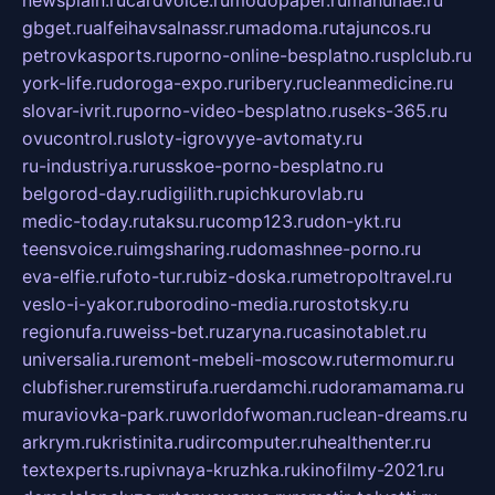
gbget.ru
alfeihavsalnassr.ru
madoma.ru
tajuncos.ru
petrovkasports.ru
porno-online-besplatno.ru
splclub.ru
york-life.ru
doroga-expo.ru
ribery.ru
cleanmedicine.ru
slovar-ivrit.ru
porno-video-besplatno.ru
seks-365.ru
ovucontrol.ru
sloty-igrovyye-avtomaty.ru
ru-industriya.ru
russkoe-porno-besplatno.ru
belgorod-day.ru
digilith.ru
pichkurovlab.ru
medic-today.ru
taksu.ru
comp123.ru
don-ykt.ru
teensvoice.ru
imgsharing.ru
domashnee-porno.ru
eva-elfie.ru
foto-tur.ru
biz-doska.ru
metropoltravel.ru
veslo-i-yakor.ru
borodino-media.ru
rostotsky.ru
regionufa.ru
weiss-bet.ru
zaryna.ru
casinotablet.ru
universalia.ru
remont-mebeli-moscow.ru
termomur.ru
clubfisher.ru
remstirufa.ru
erdamchi.ru
doramamama.ru
muraviovka-park.ru
worldofwoman.ru
clean-dreams.ru
arkrym.ru
kristinita.ru
dircomputer.ru
healthenter.ru
textexperts.ru
pivnaya-kruzhka.ru
kinofilmy-2021.ru