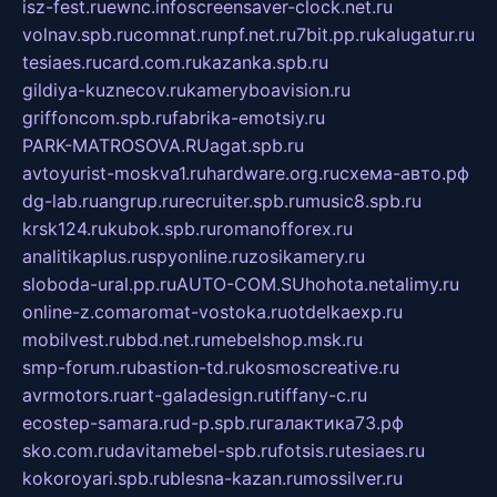
isz-fest.ru
ewnc.info
screensaver-clock.net.ru
volnav.spb.ru
comnat.ru
npf.net.ru
7bit.pp.ru
kalugatur.ru
tesiaes.ru
card.com.ru
kazanka.spb.ru
gildiya-kuznecov.ru
kameryboavision.ru
griffoncom.spb.ru
fabrika-emotsiy.ru
PARK-MATROSOVA.RU
agat.spb.ru
avtoyurist-moskva1.ru
hardware.org.ru
схема-авто.рф
dg-lab.ru
angrup.ru
recruiter.spb.ru
music8.spb.ru
krsk124.ru
kubok.spb.ru
romanofforex.ru
analitikaplus.ru
spyonline.ru
zosikamery.ru
sloboda-ural.pp.ru
AUTO-COM.SU
hohota.net
alimy.ru
online-z.com
aromat-vostoka.ru
otdelkaexp.ru
mobilvest.ru
bbd.net.ru
mebelshop.msk.ru
smp-forum.ru
bastion-td.ru
kosmoscreative.ru
avrmotors.ru
art-galadesign.ru
tiffany-c.ru
ecostep-samara.ru
d-p.spb.ru
галактика73.рф
sko.com.ru
davitamebel-spb.ru
fotsis.ru
tesiaes.ru
kokoroyari.spb.ru
blesna-kazan.ru
mossilver.ru