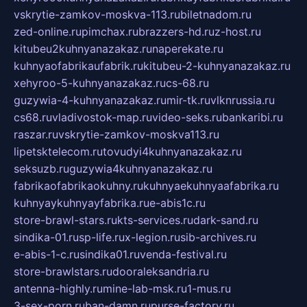
vskrytie-zamkov-moskva-113.ru
biletnadom.ru
zed-online.ru
pimchax.ru
brazzers-hd.ru
z-host.ru
kitubeu2kuhnyanazakaz.ru
naperekate.ru
kuhnyaofabrikaufabrik.ru
kitubeu-2-kuhnyanazakaz.ru
xehyroo-5-kuhnyanazakaz.ru
cs-68.ru
guzywia-4-kuhnyanazakaz.ru
mir-tk.ru
vlknrussia.ru
cs68.ru
vladivostok-map.ru
video-seks.ru
bankaribi.ru
raszar.ru
vskrytie-zamkov-moskva113.ru
lipetsktelecom.ru
tovudyi4kuhnyanazakaz.ru
seksuzb.ru
guzywia4kuhnyanazakaz.ru
fabrikaofabrikaokuhny.ru
kuhnyaekuhnyaafabrika.ru
kuhnyaykuhnyayfabrika.ru
e-abis1c.ru
store-brawl-stars.ru
kts-services.ru
dark-sand.ru
sindika-01.ru
sp-life.ru
x-legion.ru
sib-archives.ru
e-abis-1-c.ru
sindika01.ru
venda-festival.ru
store-brawlstars.ru
dooraleksandria.ru
antenna-highly.ru
mine-lab-msk.ru
1-mus.ru
3-sex-porn.ru
ban-damn.ru
purse-factory.ru