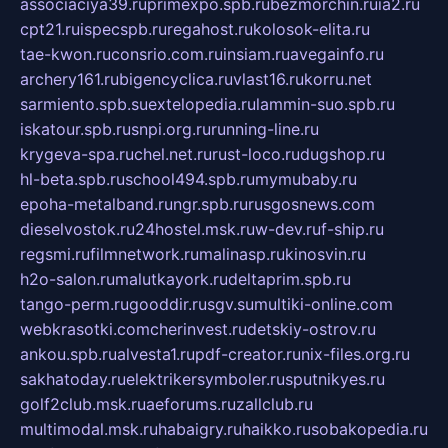
associaciya39.ru
primexpo.spb.ru
bezmorchin.ru
ia2.ru
cpt21.ru
ispecspb.ru
regahost.ru
kolosok-elita.ru
tae-kwon.ru
consrio.com.ru
insiam.ru
avegainfo.ru
archery161.ru
bigencyclica.ru
vlast16.ru
korru.net
sarmiento.spb.su
extelopedia.ru
lammin-suo.spb.ru
iskatour.spb.ru
snpi.org.ru
running-line.ru
krygeva-spa.ru
chel.net.ru
rust-loco.ru
dugshop.ru
hl-beta.spb.ru
school494.spb.ru
mymubaby.ru
epoha-metalband.ru
ngr.spb.ru
rusgosnews.com
dieselvostok.ru
24hostel.msk.ru
w-dev.ru
f-ship.ru
regsmi.ru
filmnetwork.ru
malinasp.ru
kinosvin.ru
h2o-salon.ru
malutkayork.ru
deltaprim.spb.ru
tango-perm.ru
gooddir.ru
sgv.su
multiki-online.com
webkrasotki.com
cherinvest.ru
detskiy-ostrov.ru
ankou.spb.ru
alvesta1.ru
pdf-creator.ru
nix-files.org.ru
sakhatoday.ru
elektrikersymboler.ru
sputnikyes.ru
golf2club.msk.ru
aeforums.ru
zallclub.ru
multimodal.msk.ru
habaigry.ru
haikko.ru
sobakopedia.ru