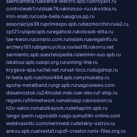
sakhcamera.ru
alliance-electro.spb.ru
stroyavt.ru
controlweb1.ru
tdsak74.ru
kinzozo-ru.ru
kvotka.ru
iron-snab.ru
costa-bella.ru
eugrus.pp.ru
associaciya39.ru
primexpo.spb.ru
bezmorchin.ru
ia2.ru
cpt21.ru
ispecspb.ru
regahost.ru
kolosok-elita.ru
tae-kwon.ru
consrio.com.ru
insiam.ru
avegainfo.ru
archery161.ru
bigencyclica.ru
vlast16.ru
korru.net
sarmiento.spb.su
extelopedia.ru
lammin-suo.spb.ru
iskatour.spb.ru
snpi.org.ru
running-line.ru
krygeva-spa.ru
chel.net.ru
rust-loco.ru
dugshop.ru
hl-beta.spb.ru
school494.spb.ru
mymubaby.ru
epoha-metalband.ru
ngr.spb.ru
rusgosnews.com
dieselvostok.ru
24hostel.msk.ru
w-dev.ru
f-ship.ru
regsmi.ru
filmnetwork.ru
malinasp.ru
kinosvin.ru
h2o-salon.ru
malutkayork.ru
deltaprim.spb.ru
tango-perm.ru
gooddir.ru
sgv.su
multiki-online.com
webkrasotki.com
cherinvest.ru
detskiy-ostrov.ru
ankou.spb.ru
alvesta1.ru
pdf-creator.ru
nix-files.org.ru