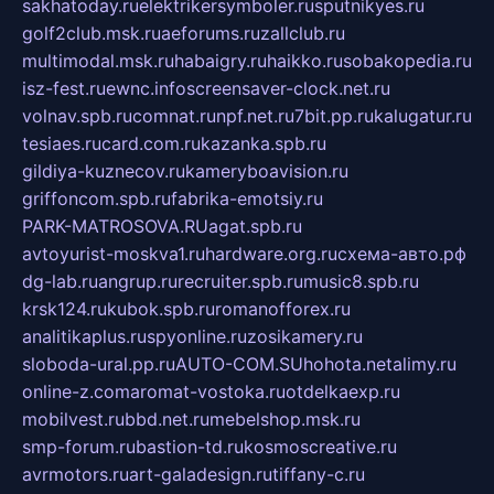
sakhatoday.ru
elektrikersymboler.ru
sputnikyes.ru
golf2club.msk.ru
aeforums.ru
zallclub.ru
multimodal.msk.ru
habaigry.ru
haikko.ru
sobakopedia.ru
isz-fest.ru
ewnc.info
screensaver-clock.net.ru
volnav.spb.ru
comnat.ru
npf.net.ru
7bit.pp.ru
kalugatur.ru
tesiaes.ru
card.com.ru
kazanka.spb.ru
gildiya-kuznecov.ru
kameryboavision.ru
griffoncom.spb.ru
fabrika-emotsiy.ru
PARK-MATROSOVA.RU
agat.spb.ru
avtoyurist-moskva1.ru
hardware.org.ru
схема-авто.рф
dg-lab.ru
angrup.ru
recruiter.spb.ru
music8.spb.ru
krsk124.ru
kubok.spb.ru
romanofforex.ru
analitikaplus.ru
spyonline.ru
zosikamery.ru
sloboda-ural.pp.ru
AUTO-COM.SU
hohota.net
alimy.ru
online-z.com
aromat-vostoka.ru
otdelkaexp.ru
mobilvest.ru
bbd.net.ru
mebelshop.msk.ru
smp-forum.ru
bastion-td.ru
kosmoscreative.ru
avrmotors.ru
art-galadesign.ru
tiffany-c.ru