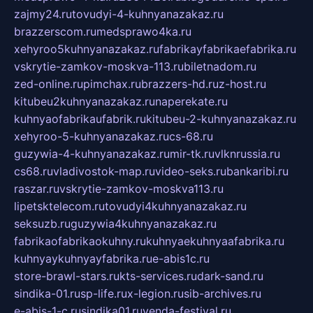
zajmy24.ru
tovudyi-4-kuhnyanazakaz.ru
brazzerscom.ru
medsprawo4ka.ru
xehyroo5kuhnyanazakaz.ru
fabrikayfabrikaefabrika.ru
vskrytie-zamkov-moskva-113.ru
biletnadom.ru
zed-online.ru
pimchax.ru
brazzers-hd.ru
z-host.ru
kitubeu2kuhnyanazakaz.ru
naperekate.ru
kuhnyaofabrikaufabrik.ru
kitubeu-2-kuhnyanazakaz.ru
xehyroo-5-kuhnyanazakaz.ru
cs-68.ru
guzywia-4-kuhnyanazakaz.ru
mir-tk.ru
vlknrussia.ru
cs68.ru
vladivostok-map.ru
video-seks.ru
bankaribi.ru
raszar.ru
vskrytie-zamkov-moskva113.ru
lipetsktelecom.ru
tovudyi4kuhnyanazakaz.ru
seksuzb.ru
guzywia4kuhnyanazakaz.ru
fabrikaofabrikaokuhny.ru
kuhnyaekuhnyaafabrika.ru
kuhnyaykuhnyayfabrika.ru
e-abis1c.ru
store-brawl-stars.ru
kts-services.ru
dark-sand.ru
sindika-01.ru
sp-life.ru
x-legion.ru
sib-archives.ru
e-abis-1-c.ru
sindika01.ru
venda-festival.ru