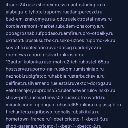
itrack-24.ru
sexshopexpress.ru
autostudiopro.ru
alabuga-cityhotel.ru
pornv.ru
atlantpereezd.ru
bud-em-znakomye.ru
a-cdc.ru
elektrostal-news.ru
korolevremont-market.ru
budem-znakomye.ru
oooagrosnab.ru
fpodaso.ru
emfire.ru
pro-otdelky.ru
ukrasotki.ru
seksuzbek.ru
seks-uzbek.ru
porno-vk.ru
sovratili.ru
olecoon.ru
vd-dosug.ru
adonyev.ru
rbc-news.ru
porno-skvirt.ru
krospr.ru
13autor-kolonka.ru
sormol.ru
2rich.ru
hostel-65.ru
hostserve.ru
porno-na-russkom.ru
mishinlab.ru
neznobi.ru
bigfatcc.ru
habble.ru
starbucksvia.ru
delfinet.ru
silvernano.ru
elestal.ru
vektor-doroga.ru
velotrenajery.ru
pronso54.ru
lenasever.ru
lovinskix.ru
show-pets.ru
smartnews03.ru
discofoxworld.ru
miraclecoon.ru
pongup.ru
hostel65.ru
liura.ru
glasspb.ru
firehunters.ru
gribowo.ru
gnalis.ru
bulkitula.ru
hometown-france.ru
1-xbeticricetc-1-xbetti-5.ru
shop-garena.ru
cricetc-1-xbetr-1-xbetcc-2.ru