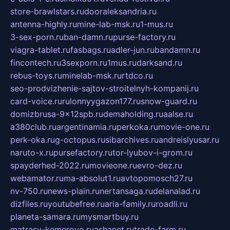
store-brawlstars.ru
dooraleksandria.ru
antenna-highly.ru
mine-lab-msk.ru
1-mus.ru
3-sex-porn.ru
ban-damn.ru
purse-factory.ru
viagra-tablet.ru
fasbags.ru
adler-jun.ru
bandamn.ru
fincontech.ru
3sexporn.ru
1mus.ru
darksand.ru
rebus-toys.ru
minelab-msk.ru
rtdco.ru
seo-prodvizhenie-sajtov-stroitelnyh-kompanij.ru
card-voice.ru
rulonnyygazon177.ru
snow-guard.ru
domizbrusa-9x12spb.ru
demaholding.ru
aalse.ru
a380club.ru
argentinamia.ru
perkoka.ru
movie-one.ru
perk-oka.ru
g-octopus.ru
sibarchives.ru
andreislyusar.ru
naruto-x.ru
pursefactory.ru
tor-lyubov-i-grom.ru
spayderhed-2022.ru
movieone.ru
evro-dez.ru
webamator.ru
ma-absolut1.ru
avtopomosch27.ru
nv-750.ru
news-plain.ru
nertansaga.ru
delanalad.ru
dizfiles.ru
youtubefree.ru
aria-family.ru
roadli.ru
planeta-samara.ru
mysmartbuy.ru
matrasy-kemerovo.ru
ashanet.ru
trade-farm.ru