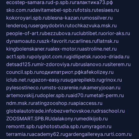
ecostep-samara.ru
d-p.spb.ru
галактика73.рф
sko.com.ru
davitamebel-spb.ru
fotsis.ru
tesiaes.ru
kokoroyari.spb.ru
blesna-kazan.ru
mossilver.ru
lenderoq.ru
sergeydobrin.ru
tochkazvuka.msk.ru
people-of-art.ru
bezzubova.ru
clubtibet.ru
orior-aks.ru
dynamoauto.ru
szk-favorit.ru
carlines.ru
flatnsk.ru
kingbolenskaner.ru
alex-motor.ru
astroline.net.ru
act1.spb.ru
polyglot.com.ru
gidlipetsk.ru
ooo-driada.ru
detsad125.ru
mir-zdoroviya.ru
bruslanovo.ru
siterem.ru
council.spb.ru
лодкипатриот.рф
kafekolizey.ru
iclub.net.ru
gazon-easy.ru
sugarepilekb.ru
grinox.ru
pylesostineco.ru
msts-ozarenie.ru
kameryjooan.ru
artemovskij.ru
dopler.spb.ru
aid70.ru
metall-perm.ru
ndm.msk.ru
ratingzooshop.ru
apiaccess.ru
globalautotrade.info
bezverhovskoe.ru
drsschool.ru
ZOOSMART.SPB.RU
dalakony.ru
medikijob.ru
remontt.spb.ru
photostudia.spb.ru
myragon.ru
terramia.ru
academy62.ru
gardengallereya.ru
rti.com.ru