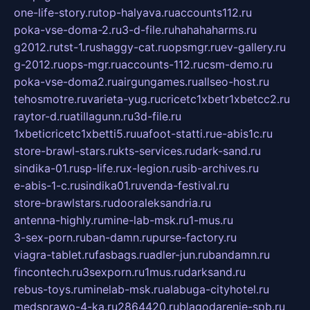
one-life-story.ru
top-halyava.ru
accounts112.ru
poka-vse-doma-2.ru
3-d-file.ru
hahahaharms.ru
g2012.ru
tst-1.ru
shaggy-cat.ru
opsmgr.ru
ev-gallery.ru
g-2012.ru
ops-mgr.ru
accounts-112.ru
csm-demo.ru
poka-vse-doma2.ru
airgungames.ru
allseo-host.ru
tehosmotre.ru
varieta-yug.ru
cricetc1xbetr1xbetcc2.ru
raytor-d.ru
atillagunn.ru
3d-file.ru
1xbeticricetc1xbetti5.ru
uafoot-statti.ru
e-abis1c.ru
store-brawl-stars.ru
kts-services.ru
dark-sand.ru
sindika-01.ru
sp-life.ru
x-legion.ru
sib-archives.ru
e-abis-1-c.ru
sindika01.ru
venda-festival.ru
store-brawlstars.ru
dooraleksandria.ru
antenna-highly.ru
mine-lab-msk.ru
1-mus.ru
3-sex-porn.ru
ban-damn.ru
purse-factory.ru
viagra-tablet.ru
fasbags.ru
adler-jun.ru
bandamn.ru
fincontech.ru
3sexporn.ru
1mus.ru
darksand.ru
rebus-toys.ru
minelab-msk.ru
alabuga-cityhotel.ru
medsprawo-4-ka.ru
2864420.ru
blagodarenie-spb.ru