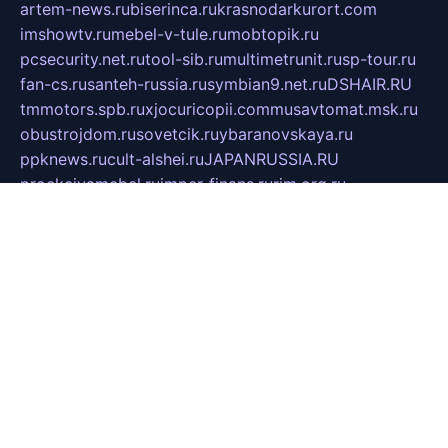
artem-news.ru
biserinca.ru
krasnodarkurort.com
imshowtv.ru
mebel-v-tule.ru
mobtopik.ru
pcsecurity.net.ru
tool-sib.ru
multimetrunit.ru
sp-tour.ru
fan-cs.ru
santeh-russia.ru
symbian9.net.ru
DSHAIR.RU
tmmotors.spb.ru
xjocuricopii.com
musavtomat.msk.ru
obustrojdom.ru
sovetcik.ru
ybaranovskaya.ru
ppknews.ru
cult-alshei.ru
JAPANRUSSIA.RU
proekciyamebel.ru
imper-finans.ru
rim.org.ru
glamourai.ru
brassminus.ru
zabor-pro.ru
ftn.pp.ru
dorogoe58.ru
laimengpacker.ru
kuzova-zapchasti.ru
sageerp.ru
taxodrom.ru
dsrazvitie.ru
hardcity.net.ru
ratinghomegames.ru
topservice25.ru
gubernyan.ru
gtglasslined.ru
ii4.ru
tssport.spb.ru
andorra24.com
blackwallstreet.ru
oboimos.ru
optim-doors.com.ru
ikuch.ru
nycr.org.ru
npa21.ru
vremya-ch.spb.ru
desert000.ru
ivtorgi.ru
ifiori.ru
catalog-statei.ru
dcv.org.ru
spetsmaster174.ru
ipkameryhiseeu.ru
dum26.ru
ruspol.spb.ru
fr-opendp.ru
kam-solnyshko.ru