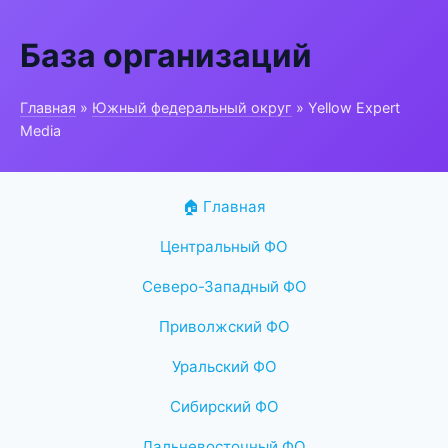
База организаций
Главная
»
Южный федеральный округ
» Yellow Expert
Media
🏠 Главная
Центральный ФО
Северо-Западный ФО
Приволжский ФО
Уральский ФО
Сибирский ФО
Дальневосточный ФО