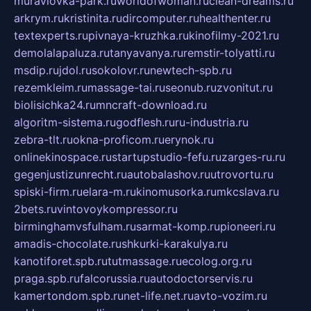
muraviovka-park.ru
worldofwoman.ru
clean-dreams.ru
arkrym.ru
kristinita.ru
dircomputer.ru
healthenter.ru
textexperts.ru
pivnaya-kruzhka.ru
kinofilmy-2021.ru
demolalapaluza.ru
tanyavanya.ru
remstir-tolyatti.ru
msdip.ru
jdol.ru
sokolovr.ru
newtech-spb.ru
rezemkleim.ru
massage-tai.ru
seonub.ru
zvonitut.ru
biolisichka24.ru
mncraft-download.ru
algoritm-sistema.ru
godflesh.ru
ru-industria.ru
zebra-tlt.ru
okna-proficom.ru
erynok.ru
onlinekinospace.ru
startupstudio-fefu.ru
zarges-ru.ru
gegenjustizunrecht.ru
autobalashov.ru
utrovortu.ru
spiski-firm.ru
elara-m.ru
kinomusorka.ru
mkcslava.ru
2bets.ru
vintovoykompressor.ru
birminghamvsfulham.ru
sarmat-komp.ru
pioneeri.ru
amadis-chocolate.ru
shkurki-karakulya.ru
kanotiforet.spb.ru
tutmassage.ru
ecolog.org.ru
praga.spb.ru
falcorussia.ru
autodoctorservis.ru
kamertondom.spb.ru
net-life.net.ru
avto-vozim.ru