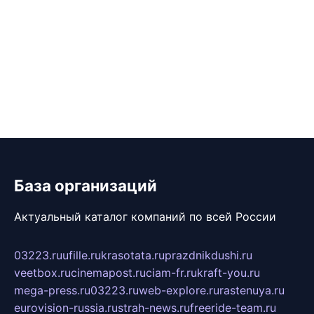
База организаций
Актуальный каталог компаний по всей России
03223.ru
ufille.ru
krasotata.ru
prazdnikdushi.ru
veetbox.ru
cinemapost.ru
ciam-fr.ru
kraft-you.ru
mega-press.ru
03223.ru
web-explore.ru
rastenuya.ru
eurovision-russia.ru
strah-news.ru
freeride-team.ru