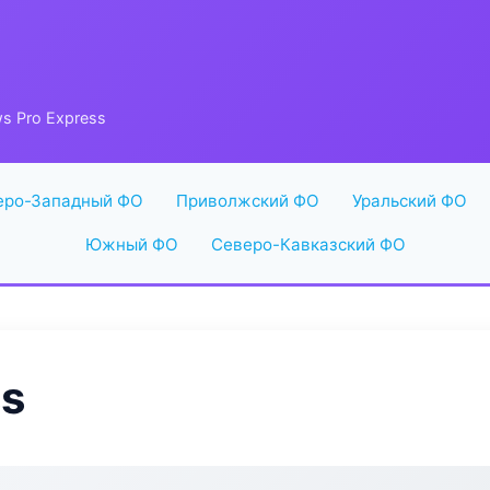
s Pro Express
еро-Западный ФО
Приволжский ФО
Уральский ФО
Южный ФО
Северо-Кавказский ФО
ss