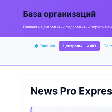
База организаций
Главная
»
Центральный федеральный округ
» New
🏠 Главная
Центральный ФО
Сев
News Pro Expre