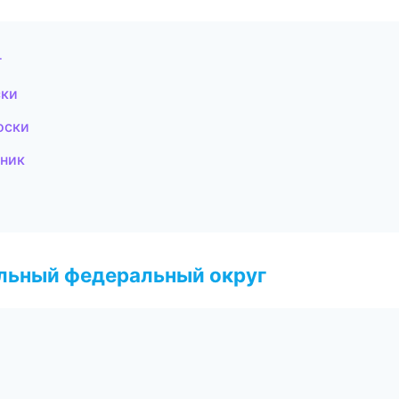
г
ски
оски
чник
альный федеральный округ