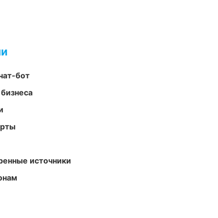
ми
чат-бот
 бизнеса
и
арты
еренные источники
онам