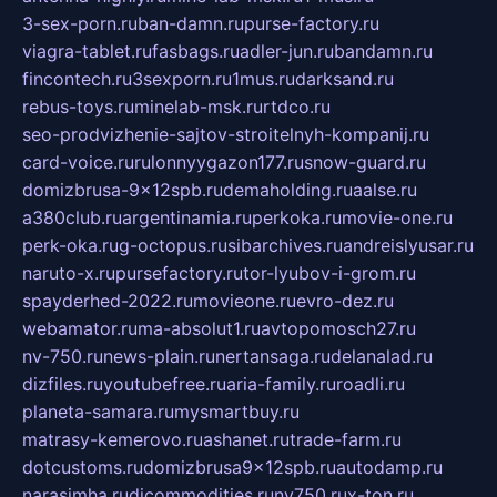
3-sex-porn.ru
ban-damn.ru
purse-factory.ru
viagra-tablet.ru
fasbags.ru
adler-jun.ru
bandamn.ru
fincontech.ru
3sexporn.ru
1mus.ru
darksand.ru
rebus-toys.ru
minelab-msk.ru
rtdco.ru
seo-prodvizhenie-sajtov-stroitelnyh-kompanij.ru
card-voice.ru
rulonnyygazon177.ru
snow-guard.ru
domizbrusa-9x12spb.ru
demaholding.ru
aalse.ru
a380club.ru
argentinamia.ru
perkoka.ru
movie-one.ru
perk-oka.ru
g-octopus.ru
sibarchives.ru
andreislyusar.ru
naruto-x.ru
pursefactory.ru
tor-lyubov-i-grom.ru
spayderhed-2022.ru
movieone.ru
evro-dez.ru
webamator.ru
ma-absolut1.ru
avtopomosch27.ru
nv-750.ru
news-plain.ru
nertansaga.ru
delanalad.ru
dizfiles.ru
youtubefree.ru
aria-family.ru
roadli.ru
planeta-samara.ru
mysmartbuy.ru
matrasy-kemerovo.ru
ashanet.ru
trade-farm.ru
dotcustoms.ru
domizbrusa9x12spb.ru
autodamp.ru
narasimha.ru
djcommodities.ru
nv750.ru
x-ton.ru