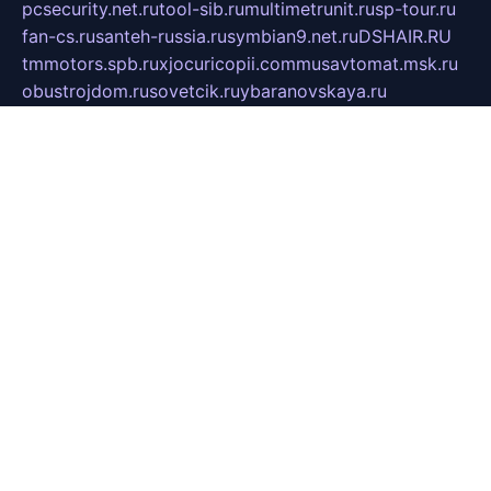
pcsecurity.net.ru
tool-sib.ru
multimetrunit.ru
sp-tour.ru
fan-cs.ru
santeh-russia.ru
symbian9.net.ru
DSHAIR.RU
tmmotors.spb.ru
xjocuricopii.com
musavtomat.msk.ru
obustrojdom.ru
sovetcik.ru
ybaranovskaya.ru
ppknews.ru
cult-alshei.ru
JAPANRUSSIA.RU
proekciyamebel.ru
imper-finans.ru
rim.org.ru
glamourai.ru
brassminus.ru
zabor-pro.ru
ftn.pp.ru
dorogoe58.ru
laimengpacker.ru
kuzova-zapchasti.ru
sageerp.ru
taxodrom.ru
dsrazvitie.ru
hardcity.net.ru
ratinghomegames.ru
topservice25.ru
gubernyan.ru
gtglasslined.ru
ii4.ru
tssport.spb.ru
andorra24.com
blackwallstreet.ru
oboimos.ru
optim-doors.com.ru
ikuch.ru
nycr.org.ru
npa21.ru
vremya-ch.spb.ru
desert000.ru
ivtorgi.ru
ifiori.ru
catalog-statei.ru
dcv.org.ru
spetsmaster174.ru
ipkameryhiseeu.ru
dum26.ru
ruspol.spb.ru
fr-opendp.ru
kam-solnyshko.ru
cheyenne-arapaho.ru
sevzapmetal.spb.ru
ted-lapidus.spb.ru
parasite-eliminator.ru