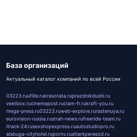
База организаций
Актуальный каталог компаний по всей России
03223.ru
ufille.ru
krasotata.ru
prazdnikdushi.ru
veetbox.ru
cinemapost.ru
ciam-fr.ru
kraft-you.ru
mega-press.ru
03223.ru
web-explore.ru
rastenuya.ru
eurovision-russia.ru
strah-news.ru
freeride-team.ru
itrack-24.ru
sexshopexpress.ru
autostudiopro.ru
alabuga-cityhotel.ru
pornv.ru
atlantpereezd.ru