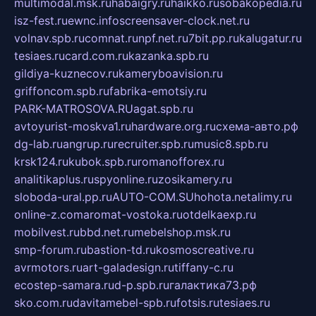
multimodal.msk.ru
habaigry.ru
haikko.ru
sobakopedia.ru
isz-fest.ru
ewnc.info
screensaver-clock.net.ru
volnav.spb.ru
comnat.ru
npf.net.ru
7bit.pp.ru
kalugatur.ru
tesiaes.ru
card.com.ru
kazanka.spb.ru
gildiya-kuznecov.ru
kameryboavision.ru
griffoncom.spb.ru
fabrika-emotsiy.ru
PARK-MATROSOVA.RU
agat.spb.ru
avtoyurist-moskva1.ru
hardware.org.ru
схема-авто.рф
dg-lab.ru
angrup.ru
recruiter.spb.ru
music8.spb.ru
krsk124.ru
kubok.spb.ru
romanofforex.ru
analitikaplus.ru
spyonline.ru
zosikamery.ru
sloboda-ural.pp.ru
AUTO-COM.SU
hohota.net
alimy.ru
online-z.com
aromat-vostoka.ru
otdelkaexp.ru
mobilvest.ru
bbd.net.ru
mebelshop.msk.ru
smp-forum.ru
bastion-td.ru
kosmoscreative.ru
avrmotors.ru
art-galadesign.ru
tiffany-c.ru
ecostep-samara.ru
d-p.spb.ru
галактика73.рф
sko.com.ru
davitamebel-spb.ru
fotsis.ru
tesiaes.ru