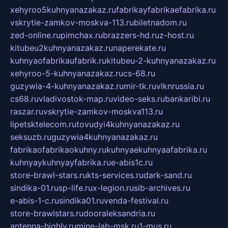
xehyroo5kuhnyanazakaz.ru
fabrikayfabrikaefabrika.ru
vskrytie-zamkov-moskva-113.ru
biletnadom.ru
zed-online.ru
pimchax.ru
brazzers-hd.ru
z-host.ru
kitubeu2kuhnyanazakaz.ru
naperekate.ru
kuhnyaofabrikaufabrik.ru
kitubeu-2-kuhnyanazakaz.ru
xehyroo-5-kuhnyanazakaz.ru
cs-68.ru
guzywia-4-kuhnyanazakaz.ru
mir-tk.ru
vlknrussia.ru
cs68.ru
vladivostok-map.ru
video-seks.ru
bankaribi.ru
raszar.ru
vskrytie-zamkov-moskva113.ru
lipetsktelecom.ru
tovudyi4kuhnyanazakaz.ru
seksuzb.ru
guzywia4kuhnyanazakaz.ru
fabrikaofabrikaokuhny.ru
kuhnyaekuhnyaafabrika.ru
kuhnyaykuhnyayfabrika.ru
e-abis1c.ru
store-brawl-stars.ru
kts-services.ru
dark-sand.ru
sindika-01.ru
sp-life.ru
x-legion.ru
sib-archives.ru
e-abis-1-c.ru
sindika01.ru
venda-festival.ru
store-brawlstars.ru
dooraleksandria.ru
antenna-highly.ru
mine-lab-msk.ru
1-mus.ru