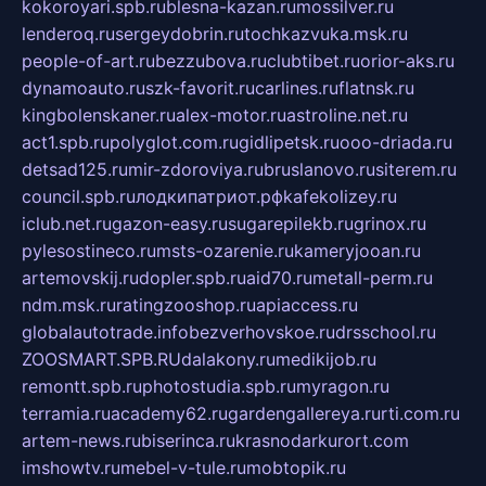
kokoroyari.spb.ru
blesna-kazan.ru
mossilver.ru
lenderoq.ru
sergeydobrin.ru
tochkazvuka.msk.ru
people-of-art.ru
bezzubova.ru
clubtibet.ru
orior-aks.ru
dynamoauto.ru
szk-favorit.ru
carlines.ru
flatnsk.ru
kingbolenskaner.ru
alex-motor.ru
astroline.net.ru
act1.spb.ru
polyglot.com.ru
gidlipetsk.ru
ooo-driada.ru
detsad125.ru
mir-zdoroviya.ru
bruslanovo.ru
siterem.ru
council.spb.ru
лодкипатриот.рф
kafekolizey.ru
iclub.net.ru
gazon-easy.ru
sugarepilekb.ru
grinox.ru
pylesostineco.ru
msts-ozarenie.ru
kameryjooan.ru
artemovskij.ru
dopler.spb.ru
aid70.ru
metall-perm.ru
ndm.msk.ru
ratingzooshop.ru
apiaccess.ru
globalautotrade.info
bezverhovskoe.ru
drsschool.ru
ZOOSMART.SPB.RU
dalakony.ru
medikijob.ru
remontt.spb.ru
photostudia.spb.ru
myragon.ru
terramia.ru
academy62.ru
gardengallereya.ru
rti.com.ru
artem-news.ru
biserinca.ru
krasnodarkurort.com
imshowtv.ru
mebel-v-tule.ru
mobtopik.ru