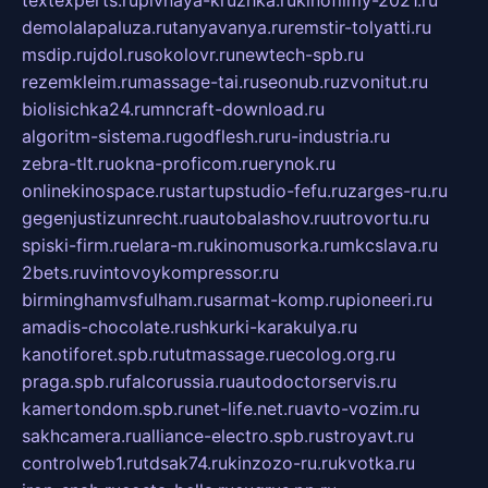
demolalapaluza.ru
tanyavanya.ru
remstir-tolyatti.ru
msdip.ru
jdol.ru
sokolovr.ru
newtech-spb.ru
rezemkleim.ru
massage-tai.ru
seonub.ru
zvonitut.ru
biolisichka24.ru
mncraft-download.ru
algoritm-sistema.ru
godflesh.ru
ru-industria.ru
zebra-tlt.ru
okna-proficom.ru
erynok.ru
onlinekinospace.ru
startupstudio-fefu.ru
zarges-ru.ru
gegenjustizunrecht.ru
autobalashov.ru
utrovortu.ru
spiski-firm.ru
elara-m.ru
kinomusorka.ru
mkcslava.ru
2bets.ru
vintovoykompressor.ru
birminghamvsfulham.ru
sarmat-komp.ru
pioneeri.ru
amadis-chocolate.ru
shkurki-karakulya.ru
kanotiforet.spb.ru
tutmassage.ru
ecolog.org.ru
praga.spb.ru
falcorussia.ru
autodoctorservis.ru
kamertondom.spb.ru
net-life.net.ru
avto-vozim.ru
sakhcamera.ru
alliance-electro.spb.ru
stroyavt.ru
controlweb1.ru
tdsak74.ru
kinzozo-ru.ru
kvotka.ru