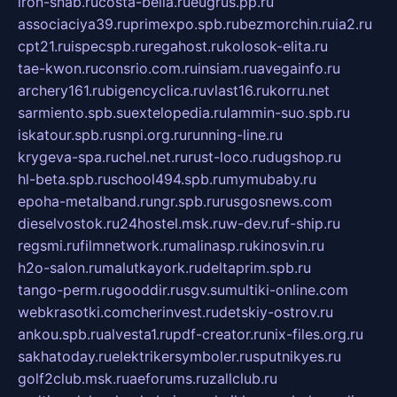
iron-snab.ru
costa-bella.ru
eugrus.pp.ru
associaciya39.ru
primexpo.spb.ru
bezmorchin.ru
ia2.ru
cpt21.ru
ispecspb.ru
regahost.ru
kolosok-elita.ru
tae-kwon.ru
consrio.com.ru
insiam.ru
avegainfo.ru
archery161.ru
bigencyclica.ru
vlast16.ru
korru.net
sarmiento.spb.su
extelopedia.ru
lammin-suo.spb.ru
iskatour.spb.ru
snpi.org.ru
running-line.ru
krygeva-spa.ru
chel.net.ru
rust-loco.ru
dugshop.ru
hl-beta.spb.ru
school494.spb.ru
mymubaby.ru
epoha-metalband.ru
ngr.spb.ru
rusgosnews.com
dieselvostok.ru
24hostel.msk.ru
w-dev.ru
f-ship.ru
regsmi.ru
filmnetwork.ru
malinasp.ru
kinosvin.ru
h2o-salon.ru
malutkayork.ru
deltaprim.spb.ru
tango-perm.ru
gooddir.ru
sgv.su
multiki-online.com
webkrasotki.com
cherinvest.ru
detskiy-ostrov.ru
ankou.spb.ru
alvesta1.ru
pdf-creator.ru
nix-files.org.ru
sakhatoday.ru
elektrikersymboler.ru
sputnikyes.ru
golf2club.msk.ru
aeforums.ru
zallclub.ru