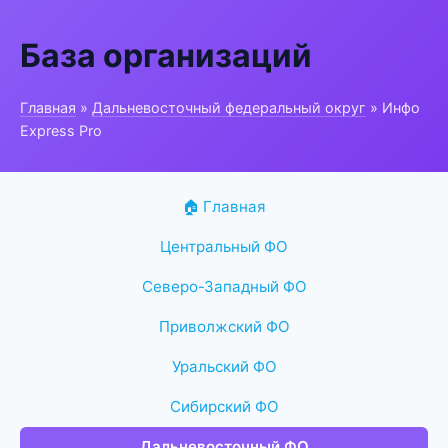
База организаций
Главная
»
Дальневосточный федеральный округ
» Инфо
Express Pro
🏠 Главная
Центральный ФО
Северо-Западный ФО
Приволжский ФО
Уральский ФО
Сибирский ФО
Дальневосточный ФО