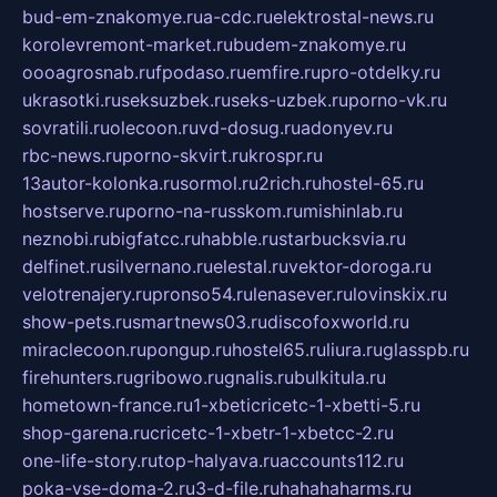
bud-em-znakomye.ru
a-cdc.ru
elektrostal-news.ru
korolevremont-market.ru
budem-znakomye.ru
oooagrosnab.ru
fpodaso.ru
emfire.ru
pro-otdelky.ru
ukrasotki.ru
seksuzbek.ru
seks-uzbek.ru
porno-vk.ru
sovratili.ru
olecoon.ru
vd-dosug.ru
adonyev.ru
rbc-news.ru
porno-skvirt.ru
krospr.ru
13autor-kolonka.ru
sormol.ru
2rich.ru
hostel-65.ru
hostserve.ru
porno-na-russkom.ru
mishinlab.ru
neznobi.ru
bigfatcc.ru
habble.ru
starbucksvia.ru
delfinet.ru
silvernano.ru
elestal.ru
vektor-doroga.ru
velotrenajery.ru
pronso54.ru
lenasever.ru
lovinskix.ru
show-pets.ru
smartnews03.ru
discofoxworld.ru
miraclecoon.ru
pongup.ru
hostel65.ru
liura.ru
glasspb.ru
firehunters.ru
gribowo.ru
gnalis.ru
bulkitula.ru
hometown-france.ru
1-xbeticricetc-1-xbetti-5.ru
shop-garena.ru
cricetc-1-xbetr-1-xbetcc-2.ru
one-life-story.ru
top-halyava.ru
accounts112.ru
poka-vse-doma-2.ru
3-d-file.ru
hahahaharms.ru