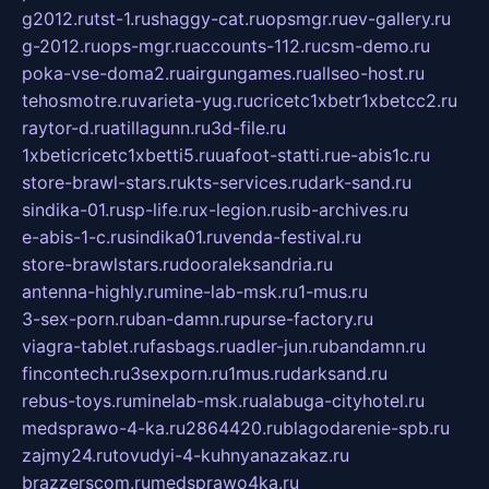
g2012.ru
tst-1.ru
shaggy-cat.ru
opsmgr.ru
ev-gallery.ru
g-2012.ru
ops-mgr.ru
accounts-112.ru
csm-demo.ru
poka-vse-doma2.ru
airgungames.ru
allseo-host.ru
tehosmotre.ru
varieta-yug.ru
cricetc1xbetr1xbetcc2.ru
raytor-d.ru
atillagunn.ru
3d-file.ru
1xbeticricetc1xbetti5.ru
uafoot-statti.ru
e-abis1c.ru
store-brawl-stars.ru
kts-services.ru
dark-sand.ru
sindika-01.ru
sp-life.ru
x-legion.ru
sib-archives.ru
e-abis-1-c.ru
sindika01.ru
venda-festival.ru
store-brawlstars.ru
dooraleksandria.ru
antenna-highly.ru
mine-lab-msk.ru
1-mus.ru
3-sex-porn.ru
ban-damn.ru
purse-factory.ru
viagra-tablet.ru
fasbags.ru
adler-jun.ru
bandamn.ru
fincontech.ru
3sexporn.ru
1mus.ru
darksand.ru
rebus-toys.ru
minelab-msk.ru
alabuga-cityhotel.ru
medsprawo-4-ka.ru
2864420.ru
blagodarenie-spb.ru
zajmy24.ru
tovudyi-4-kuhnyanazakaz.ru
brazzerscom.ru
medsprawo4ka.ru