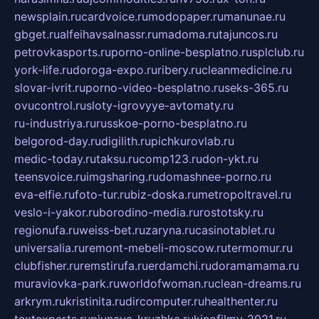
newsplain.ru
cardvoice.ru
modopaper.ru
manunae.ru
gbget.ru
alfeihavsalnassr.ru
madoma.ru
tajuncos.ru
petrovkasports.ru
porno-online-besplatno.ru
splclub.ru
york-life.ru
doroga-expo.ru
ribery.ru
cleanmedicine.ru
slovar-ivrit.ru
porno-video-besplatno.ru
seks-365.ru
ovucontrol.ru
sloty-igrovyye-avtomaty.ru
ru-industriya.ru
russkoe-porno-besplatno.ru
belgorod-day.ru
digilith.ru
pichkurovlab.ru
medic-today.ru
taksu.ru
comp123.ru
don-ykt.ru
teensvoice.ru
imgsharing.ru
domashnee-porno.ru
eva-elfie.ru
foto-tur.ru
biz-doska.ru
metropoltravel.ru
veslo-i-yakor.ru
borodino-media.ru
rostotsky.ru
regionufa.ru
weiss-bet.ru
zaryna.ru
casinotablet.ru
universalia.ru
remont-mebeli-moscow.ru
termomur.ru
clubfisher.ru
remstirufa.ru
erdamchi.ru
doramamama.ru
muraviovka-park.ru
worldofwoman.ru
clean-dreams.ru
arkrym.ru
kristinita.ru
dircomputer.ru
healthenter.ru
textexperts.ru
pivnaya-kruzhka.ru
kinofilmy-2021.ru