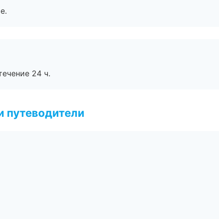
е.
течение 24 ч.
и путеводители