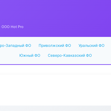
 ООО Hot Pro
ро-Западный ФО
Приволжский ФО
Уральский ФО
Южный ФО
Северо-Кавказский ФО