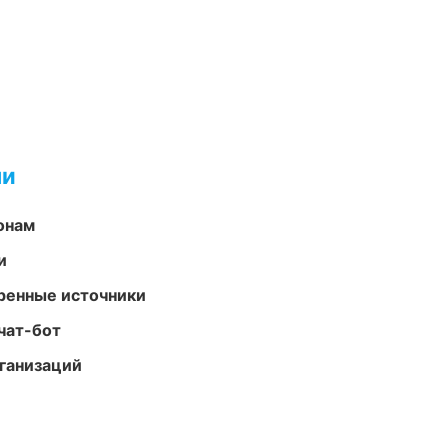
ми
онам
и
еренные источники
чат-бот
ганизаций