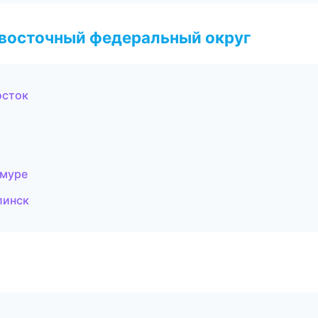
евосточный федеральный округ
осток
Амуре
линск